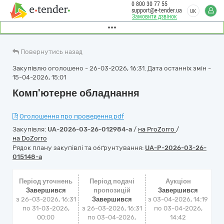
0 800 30 77 55
support@e-tender.ua
UK
Замовити дзвінок
Повернутись назад
Закупівлю оголошено - 26-03-2026, 16:31. Дата останніх змін -
15-04-2026, 15:01
Комп'ютерне обладнання
Оголошення про проведення.pdf
Закупівля:
UA-2026-03-26-012984-a
/
на ProZorro
/
на DoZorro
Рядок плану закупівлі та обґрунтування:
UA-P-2026-03-26-
015148-a
Період уточнень
Період подачі
Аукціон
Завершився
пропозицій
Завершився
з 26-03-2026, 16:31
Завершився
з
03-04-2026, 14:19
по 31-03-2026,
з 26-03-2026, 16:31
по
03-04-2026,
00:00
по 03-04-2026,
14:42