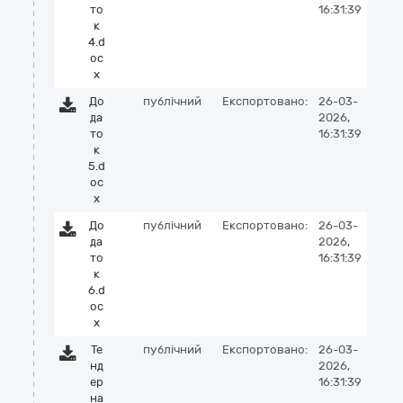
то
16:31:39
к
4.d
oc
x
До
публічний
Експортовано:
26-03-
да
2026,
то
16:31:39
к
5.d
oc
x
До
публічний
Експортовано:
26-03-
да
2026,
то
16:31:39
к
6.d
oc
x
Те
публічний
Експортовано:
26-03-
нд
2026,
ер
16:31:39
на