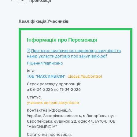
-
Пропозиції
Кваліфікація Учасників
Інформація про Переможця
Протокол визначення переможця закупівлі та
намір укласти договір про закупівлю.pdf
Рішення підписано
Ім'я:
ТОВ "МАКСИМВІСІМ"
Досьє YouControl
Строк розгляду пропозиції:
з 03-04-2026 по 11-04-2026
Статус:
учасник виграв закупівлю
Контактна інформація:
Україна
,
Запорізька область
,
м.Запоріжжя,
вул.
Європейська, будинок 22, офіс 44
,
69104
,
ТОВ
"МАКСИМВІСІМ"
Остаточна пропозиція: