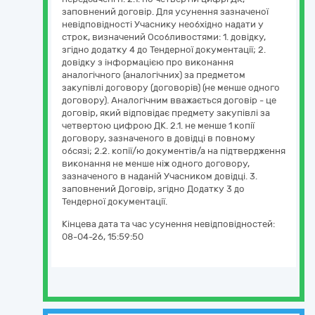
заповнений договір. Для усунення зазначеної
невідповідності Учаснику необхідно надати у
строк, визначений Особливостями: 1. довідку,
згідно додатку 4 до Тендерної документації; 2.
довідку з інформацією про виконання
аналогічного (аналогічних) за предметом
закупівлі договору (договорів) (не менше одного
договору). Аналогічним вважається договір - це
договір, який відповідає предмету закупівлі за
четвертою цифрою ДК. 2.1. не менше 1 копії
договору, зазначеного в довідці в повному
обсязі; 2.2. копії/ю документів/а на підтвердження
виконання не менше ніж одного договору,
зазначеного в наданій Учасником довідці. 3.
заповнений Договір, згідно Додатку 3 до
Тендерної документації.
Кінцева дата та час усунення невідповідностей:
08-04-26, 15:59:50