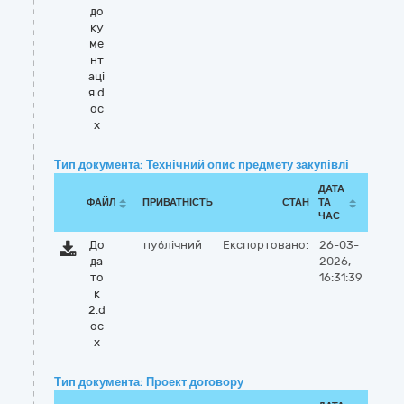
до
ку
ме
нт
аці
я.d
oc
x
Тип документа: Технічний опис предмету закупівлі
ДАТА
ФАЙЛ
ПРИВАТНІСТЬ
СТАН
ТА
ЧАС
До
публічний
Експортовано:
26-03-
да
2026,
то
16:31:39
к
2.d
oc
x
Тип документа: Проект договору