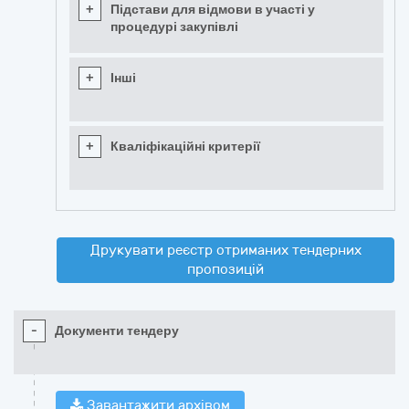
+
Підстави для відмови в участі у
процедурі закупівлі
+
Інші
+
Кваліфікаційні критерії
Друкувати реєстр отриманих тендерних
пропозицій
-
Документи тендеру
Завантажити архівом