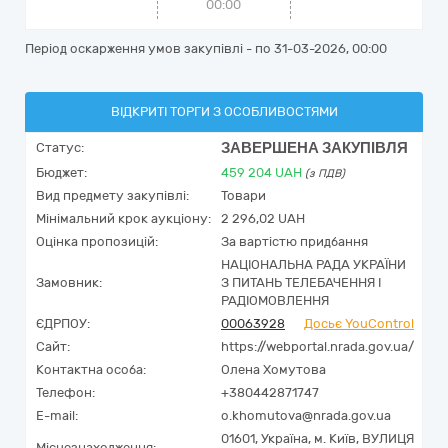
00:00
Період оскарження умов закупівлі - по
31-03-2026, 00:00
ВІДКРИТІ ТОРГИ З ОСОБЛИВОСТЯМИ
ЗАВЕРШЕНА ЗАКУПІВЛЯ
Статус:
Бюджет:
459 204
UAH
(з ПДВ)
Вид предмету закупівлі:
Товари
Мінімальний крок аукціону:
2 296,02 UAH
Оцінка пропозицій:
За вартістю придбання
НАЦІОНАЛЬНА РАДА УКРАЇНИ
Замовник:
З ПИТАНЬ ТЕЛЕБАЧЕННЯ І
РАДІОМОВЛЕННЯ
ЄДРПОУ:
00063928
Досьє YouControl
Сайт:
https://webportal.nrada.gov.ua/
Контактна особа:
Олена Хомутова
Телефон:
+380442871747
E-mail:
o.khomutova@nrada.gov.ua
01601,
Україна
,
м. Київ,
ВУЛИЦЯ
Місцезнаходження: