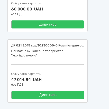
Очікувана вартість
60 000,00 UAH
без ПДВ
Дивитись
ДК 021:2015 код 30230000-0 Комп’ютерне обладнання (Комп'ютерне обладнання для філії "Дирекція з будівництва Дністровської ГАЕС" ПрАТ "Укргідроенерго")
Приватне акціонерне товариство
"Укргідроенерго"
Очікувана вартість
47 014,84 UAH
без ПДВ
Дивитись