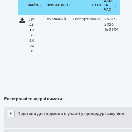
ДАТА
ФАЙЛ
ПРИВАТНІСТЬ
СТАН
ТА
ЧАС
До
публічний
Експортовано:
26-03-
да
2026,
то
16:31:39
к
3.d
oc
x
Електронні тендерні вимоги
+
Підстави для відмови в участі у процедурі закупівлі