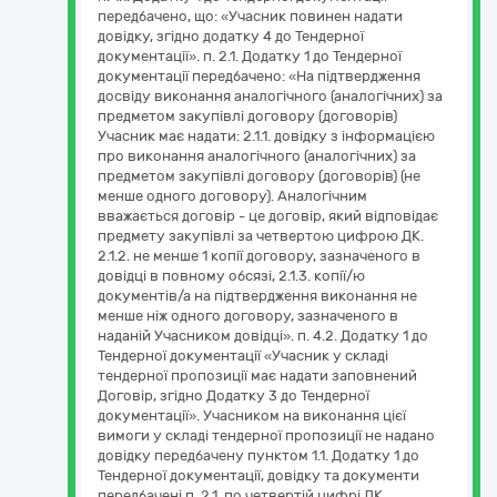
передбачено, що: «Учасник повинен надати
довідку, згідно додатку 4 до Тендерної
документації». п. 2.1. Додатку 1 до Тендерної
документації передбачено: «На підтвердження
досвіду виконання аналогічного (аналогічних) за
предметом закупівлі договору (договорів)
Учасник має надати: 2.1.1. довідку з інформацією
про виконання аналогічного (аналогічних) за
предметом закупівлі договору (договорів) (не
менше одного договору). Аналогічним
вважається договір - це договір, який відповідає
предмету закупівлі за четвертою цифрою ДК.
2.1.2. не менше 1 копії договору, зазначеного в
довідці в повному обсязі, 2.1.3. копії/ю
документів/а на підтвердження виконання не
менше ніж одного договору, зазначеного в
наданій Учасником довідці». п. 4.2. Додатку 1 до
Тендерної документації «Учасник у складі
тендерної пропозиції має надати заповнений
Договір, згідно Додатку 3 до Тендерної
документації». Учасником на виконання цієї
вимоги у складі тендерної пропозиції не надано
довідку передбачену пунктом 1.1. Додатку 1 до
Тендерної документації, довідку та документи
передбачені п. 2.1. по четвертій цифрі ДК,