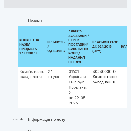
-
Позиції
АДРЕСА
ДОСТАВКИ /
КОНКРЕТНА
СТРОК
КІЛЬКІСТЬ
КЛАСИФІКАТОР
НАЗВА
ПОСТАВКИ/
/
ДК 021:2015
КЛАС
ПРЕДМЕТА
ВИКОНАННЯ
ОД.ВИМІРУ
(CPV)
ЗАКУПІВЛІ
РОБІТ/
НАДАННЯ
ПОСЛУГ:
Комп'ютерне
27
01601
30230000-0
обладнання
штука
Україна
м.
Комп’ютерне
Київ
вул.
обладнання
Прорізна,
2
по 29-05-
2026
+
Інформація по лоту