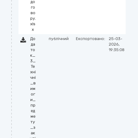
до
го
во
ру.
xls
x
До
публічний
Експортовано:
25-03-
да
2026,
то
19:35:08
к_
3_
Те
хні
чні
_в
им
ог
и_
пр
ед
ме
ту
_з
ак