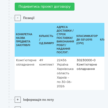
Подивитись проект договору
-
Позиції
АДРЕСА
ДОСТАВКИ /
КОНКРЕТНА
СТРОК
КІЛЬКІСТЬ
КЛАСИФІКАТОР
НАЗВА
ПОСТАВКИ/
/
ДК 021:2015
КЛАС
ПРЕДМЕТА
ВИКОНАННЯ
ОД.ВИМІРУ
(CPV)
ЗАКУПІВЛІ
РОБІТ/
НАДАННЯ
ПОСЛУГ:
Комп’ютерне
49
22436
30230000-0
обладнання
комплект
Україна
Комп’ютерне
Харківська
обладнання
область
Харків
-
по 30-06-
2026
+
Інформація по лоту