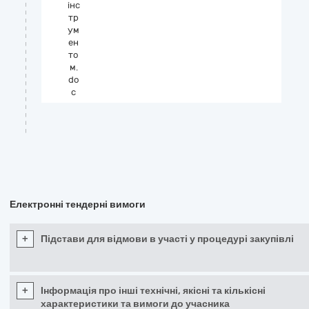
інс
тр
ум
ен
то
м.
do
c
Електронні тендерні вимоги
+
Підстави для відмови в участі у процедурі закупівлі
+
Інформація про інші технічні, якісні та кількісні
характеристики та вимоги до учасника