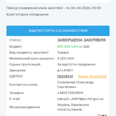
Період оскарження умов закупівлі - по
06-04-2026, 00:00
Комп’ютерне обладнання
ВІДКРИТІ ТОРГИ З ОСОБЛИВОСТЯМИ
ЗАВЕРШЕНА ЗАКУПІВЛЯ
Статус:
Бюджет:
850 000
UAH
(з ПДВ)
Вид предмету закупівлі:
Товари
Мінімальний крок аукціону:
4 250 UAH
Оцінка пропозицій:
За вартістю придбання
Замовник:
в/ч А1451
ЄДРПОУ:
08208941
Досьє YouControl
Собривчер Олександр
Контактна особа:
Сергійович
Телефон:
+380973551894
E-mail:
zakup2_a1451@ps.mil.gov.ua
Україна
,
Харківська
Місцезнаходження:
область,
Харків,
4