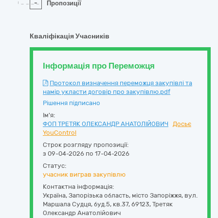
-
Пропозиції
Кваліфікація Учасників
Інформація про Переможця
Протокол визначення переможця закупівлі та
намір укласти договір про закупівлю.pdf
Рішення підписано
Ім'я:
ФОП ТРЕТЯК ОЛЕКСАНДР АНАТОЛІЙОВИЧ
Досьє
YouControl
Строк розгляду пропозиції:
з 09-04-2026 по 17-04-2026
Статус:
учасник виграв закупівлю
Контактна інформація:
Україна
,
Запорізька область
,
місто Запоріжжя,
вул.
Маршала Судця, буд.5, кв.37
,
69123
,
Третяк
Олександр Анатолійович