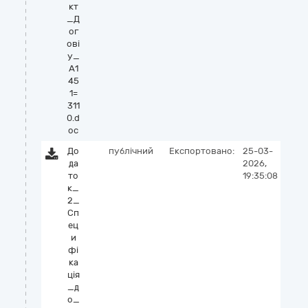
кт
_Д
ог
ові
у_
А1
45
1=
311
0.d
oc
До
публічний
Експортовано:
25-03-
да
2026,
то
19:35:08
к_
2_
Сп
ец
и
фі
ка
ція
_д
о_