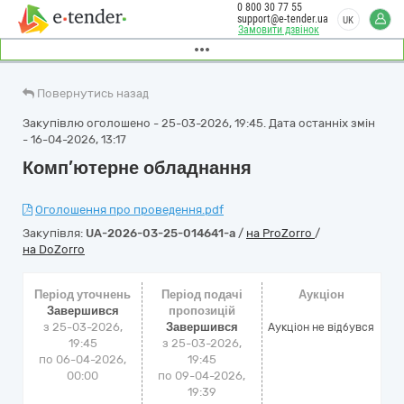
0 800 30 77 55
support@e-tender.ua
UK
Замовити дзвінок
Повернутись назад
Закупівлю оголошено - 25-03-2026, 19:45. Дата останніх змін
- 16-04-2026, 13:17
Комп’ютерне обладнання
Оголошення про проведення.pdf
Закупівля:
UA-2026-03-25-014641-a
/
на ProZorro
/
на DoZorro
Період уточнень
Період подачі
Аукціон
Завершився
пропозицій
з 25-03-2026,
Завершився
Аукціон не відбувся
19:45
з 25-03-2026,
по 06-04-2026,
19:45
00:00
по 09-04-2026,
19:39