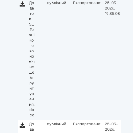
До
публічний
Експортовано:
25-03-
да
2026,
то
19:35:08
к_
5_
Те
хні
ко
-е
ко
но
міч
не
_о
бг
ру
нт
ув
ан
ня.
do
cx
До
публічний
Експортовано:
25-03-
да
2026,