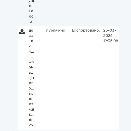
упі
вл
і.d
oc
x
до
публічний
Експортовано:
25-03-
да
2026,
то
19:35:08
к_
4_
-_
Фо
рм
а_
цін
ов
о_
пр
оп
оз
иці
і_.
do
cx