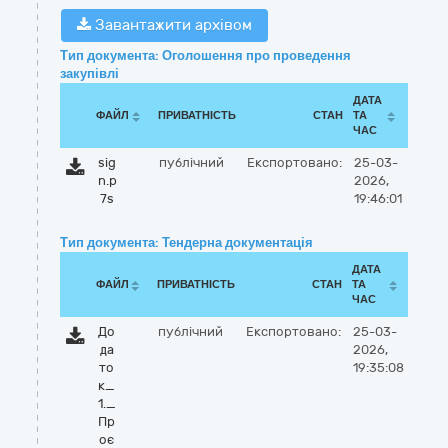
Завантажити архівом
Тип документа: Оголошення про проведення
закупівлі
ДАТА
ФАЙЛ
ПРИВАТНІСТЬ
СТАН
ТА
ЧАС
sig
публічний
Експортовано:
25-03-
n.p
2026,
7s
19:46:01
Тип документа: Тендерна документація
ДАТА
ФАЙЛ
ПРИВАТНІСТЬ
СТАН
ТА
ЧАС
До
публічний
Експортовано:
25-03-
да
2026,
то
19:35:08
к_
1._
Пр
оє