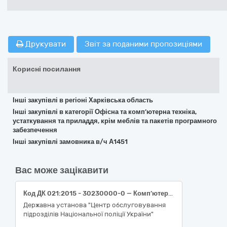
Друкувати
Звіт за поданими пропозиціями
Корисні посилання
Інші закупівлі в регіоні Харківська область
Інші закупівлі в категорії Офісна та комп’ютерна техніка,
устаткування та приладдя, крім меблів та пакетів програмного
забезпечення
Інші закупівлі замовника в/ч А1451
Вас може зацікавити
Код ДК 021:2015 - 30230000-0 — Комп’ютерне обладнання (Принтер лазерний Canon i-SENSYS LBP6030B (8468B042) або еквівалент)
Державна установа "Центр обслуговування
підрозділів Національної поліції України"