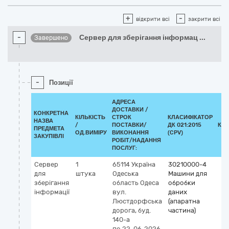
+
-
відкрити всі
закрити всі
-
Сервер для зберігання інформац
...
Завершено
-
Позиції
АДРЕСА
ДОСТАВКИ /
КОНКРЕТНА
КІЛЬКІСТЬ
СТРОК
КЛАСИФІКАТОР
НАЗВА
/
ПОСТАВКИ/
ДК 021:2015
КЛ
ПРЕДМЕТА
ОД.ВИМІРУ
ВИКОНАННЯ
(CPV)
ЗАКУПІВЛІ
РОБІТ/НАДАННЯ
ПОСЛУГ:
Сервер
1
65114
Україна
30210000-4
для
штука
Одеська
Машини для
зберігання
область
Одеса
обробки
інформації
вул.
даних
Люстдорфська
(апаратна
дорога, буд.
частина)
140-а
по 22-06-2026