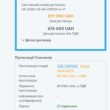
Системний номер договору:
UA-2026-03-24-014001-a-c1
811 980 UAH
Ціна договору
676 650 UAH
Ціна договору без ПДВ
Деталі договору
Пропозиції Учасників
Пропозицію подав:
ТОВ "СІМПЛА"
Досьє
YouControl
Остаточна
811 980
UAH,
з ПДВ
пропозиція:
Первинна
811 980 UAH,
з ПДВ
пропозиція:
Інформація про
-
субпідрядника:
Підпис:
підписано