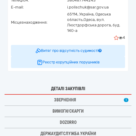
Телефон:
380487744243
E-mail:
i.polischuk@sar.gov.ua
65114,
Україна
,
Одеська
область,
Одеса,
вул.
Місцезнаходження:
Люстдорфська дорога, буд.
140-а
4
Витяг про відсутність судимості
Реєстр корупційних порушників
ДЕТАЛІ ЗАКУПІВЛІ
ЗВЕРНЕННЯ
1
ВИМОГИ/СКАРГИ
DOZORRO
ДЕРЖАУДИТСЛУЖБА УКРАЇНИ