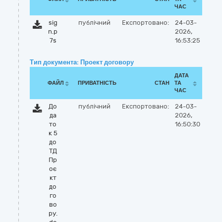
ЧАС
sig
публічний
Експортовано:
24-03-
n.p
2026,
7s
16:53:25
Тип документа: Проект договору
ДАТА
ФАЙЛ
ПРИВАТНІСТЬ
СТАН
ТА
ЧАС
До
публічний
Експортовано:
24-03-
да
2026,
то
16:50:30
к 5
до
ТД
Пр
оє
кт
до
го
во
ру.