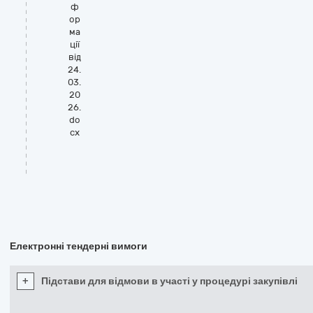
ф
ор
ма
ції
від
24.
03.
20
26.
do
cx
Електронні тендерні вимоги
+
Підстави для відмови в участі у процедурі закупівлі