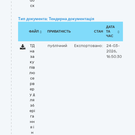
do
cx
Тип документа: Тендерна документація
ДАТА
ФАЙЛ
ПРИВАТНІСТЬ
СТАН
ТА
ЧАС
ТД
публічний
Експортовано:
24-03-
на
2026,
за
16:50:30
ку
пів
лю
се
рв
ер
у д
ля
зб
ері
га
нн
я і
н