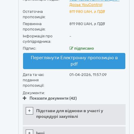
Досьє YouControl
Остаточна
811 980
UAH,
з ПДВ
пропозиція:
Первинна
811 980 UAH,
з ПДВ
пропозиція:
Інформація про
-
субпідрядника:
Підпис:
підписано
Переглянути Електронну пропозицію в
pdf
Дата та час
01-04-2026, 11:57:09
подання
пропозиції:
Документи:
Показати документи (42)
+
Підстави для відмови в участі у
процедурі закупівлі
+
Інші