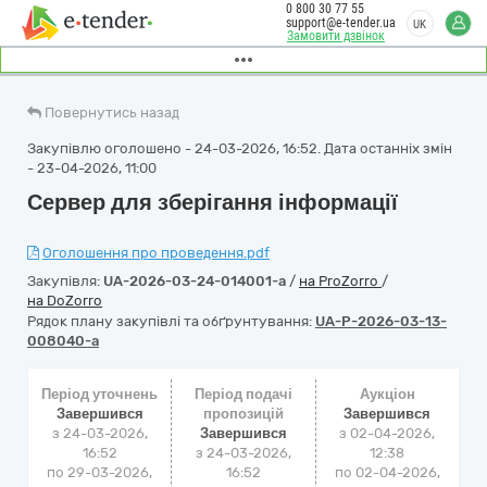
0 800 30 77 55
support@e-tender.ua
UK
Замовити дзвінок
Повернутись назад
Закупівлю оголошено - 24-03-2026, 16:52. Дата останніх змін
- 23-04-2026, 11:00
Сервер для зберігання інформації
Оголошення про проведення.pdf
Закупівля:
UA-2026-03-24-014001-a
/
на ProZorro
/
на DoZorro
Рядок плану закупівлі та обґрунтування:
UA-P-2026-03-13-
008040-a
Період уточнень
Період подачі
Аукціон
Завершився
пропозицій
Завершився
з 24-03-2026,
Завершився
з
02-04-2026,
16:52
з 24-03-2026,
12:38
по 29-03-2026,
16:52
по
02-04-2026,