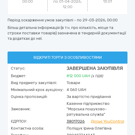
00:00
по 01-04-2026,
13:01
12:00
Період оскарження умов закупівлі - по
29-03-2026, 00:00
Більш детальна інформація (в т.ч. про кількість, місце та
строки поставки товарів) зазначена в тендерній документації
та додатках до неї.
ВІДКРИТІ ТОРГИ З ОСОБЛИВОСТЯМИ
ЗАВЕРШЕНА ЗАКУПІВЛЯ
Статус:
Бюджет:
812 000
UAH
(з ПДВ)
Вид предмету закупівлі:
Товари
Мінімальний крок аукціону:
4 060 UAH
Оцінка пропозицій:
За вартістю придбання
Казенне підприємство
Замовник:
"Морська пошуково-
рятувальна служба"
ЄДРПОУ:
38017026
Досьє YouControl
Контактна особа:
Поліщук Ірина Олегівна