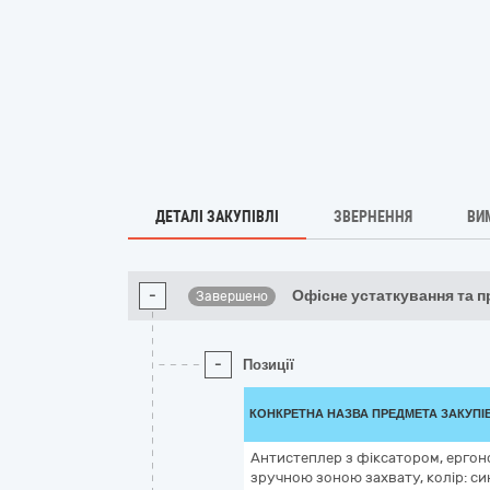
ДЕТАЛІ ЗАКУПІВЛІ
ЗВЕРНЕННЯ
ВИ
-
Офісне устаткування та 
Завершено
-
Позиції
КОНКРЕТНА НАЗВА ПРЕДМЕТА ЗАКУПІ
Антистеплер з фіксатором, ергоно
зручною зоною захвату, колір: син