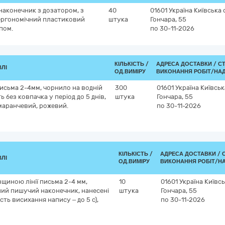
наконечник з дозатором, з
40
01601
Україна
Київська 
ергономічний пластиковий
штука
Гончара, 55
пом.
по 30-11-2026
КІЛЬКІСТЬ /
АДРЕСА ДОСТАВКИ /
С
ВЛІ
ОД.ВИМІРУ
ВИКОНАННЯ РОБІТ/НАД
письма 2-4мм, чорнило на водній
300
01601
Україна
Київськ
 без ковпачка у період до 5 днів,
штука
Гончара, 55
омаранчевий, рожевий.
по 30-11-2026
КІЛЬКІСТЬ /
АДРЕСА ДОСТАВКИ /
ВЛІ
ОД.ВИМІРУ
ВИКОНАННЯ РОБІТ/Н
щиною лінії письма 2-4 мм,
10
01601
Україна
Київсь
ний пишучий наконечник, нанесені
штука
Гончара, 55
ть висихання напису – до 5 с),
по 30-11-2026