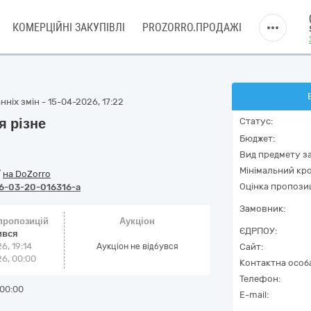
КОМЕРЦІЙНІ ЗАКУПІВЛІ
PROZORRO.ПРОДАЖІ
ніх змін - 15-04-2026, 17:22
я різне
Статус:
Бюджет:
Вид предмету за
Мінімальний кро
/
на DoZorro
Оцінка пропозиц
6-03-20-016316-a
Замовник:
 пропозицій
Аукціон
ЄДРПОУ:
ився
6, 19:14
Аукціон не відбувся
Сайт:
6, 00:00
Контактна особ
Телефон:
00:00
E-mail: