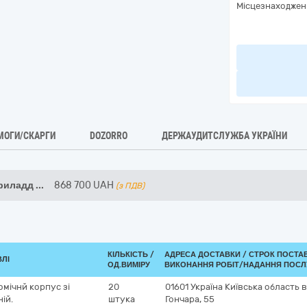
Місцезнаходжен
МОГИ/СКАРГИ
DOZORRO
ДЕРЖАУДИТСЛУЖБА УКРАЇНИ
приладд
...
868 700
UAH
(з ПДВ)
КІЛЬКІСТЬ /
АДРЕСА ДОСТАВКИ /
СТРОК ПОСТА
ВЛІ
ОД.ВИМІРУ
ВИКОНАННЯ РОБІТ/НАДАННЯ ПОСЛ
мічнй корпус зі
20
01601
Україна
Київська область
в
ій.
штука
Гончара, 55