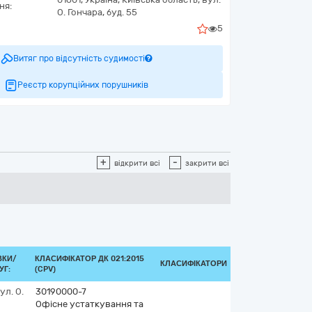
ня:
О. Гончара, буд. 55
5
Витяг про відсутність судимості
Реєстр корупційних порушників
+
-
відкрити всі
закрити всі
ВКИ/
КЛАСИФІКАТОР ДК 021:2015
КЛАСИФІКАТОРИ
УГ:
(CPV)
ул. О.
30190000-7
Офісне устаткування та