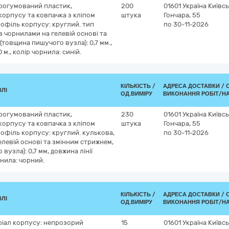
прогумований пластик,
200
01601
Україна
Київсь
корпусу та ковпачка з кліпом
штука
Гончара, 55
рофіль корпусу: круглий. тип
по 30-11-2026
з чорнилами на гелевій основі та
товщина пишучого вузла): 0,7 мм.,
 м., колір чорнила: синій.
КІЛЬКІСТЬ /
АДРЕСА ДОСТАВКИ /
ВЛІ
ОД.ВИМІРУ
ВИКОНАННЯ РОБІТ/Н
прогумований пластик,
230
01601
Україна
Київсь
корпусу та ковпачка з кліпом
штука
Гончара, 55
рофіль корпусу: круглий. кулькова,
по 30-11-2026
елевій основі та змінним стрижнем,
вузла): 0,7 мм, довжина лінії
рнила: чорний.
КІЛЬКІСТЬ /
АДРЕСА ДОСТАВКИ /
ВЛІ
ОД.ВИМІРУ
ВИКОНАННЯ РОБІТ/Н
ріал корпусу: непрозорий
15
01601
Україна
Київсь