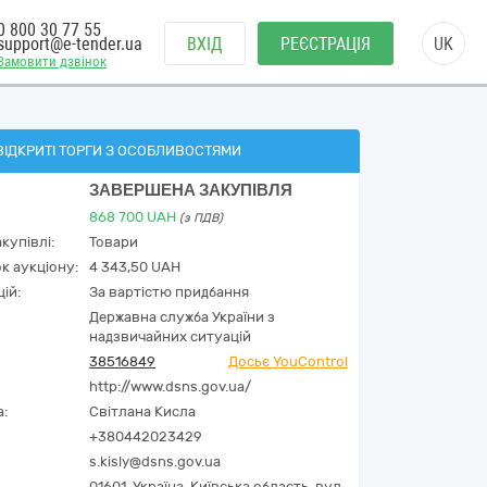
0 800 30 77 55
support@e-tender.ua
ВХІД
РЕЄСТРАЦІЯ
UK
Замовити дзвінок
ВІДКРИТІ ТОРГИ З ОСОБЛИВОСТЯМИ
ЗАВЕРШЕНА ЗАКУПІВЛЯ
868 700
UAH
(з ПДВ)
купівлі:
Товари
к аукціону:
4 343,50 UAH
ій:
За вартістю придбання
Державна служба України з
надзвичайних ситуацій
38516849
Досьє YouControl
http://www.dsns.gov.ua/
а:
Світлана Кисла
+380442023429
s.kisly@dsns.gov.ua
01601,
Україна
,
Київська область,
вул.