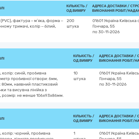
КІЛЬКІСТЬ /
АДРЕСА ДОСТАВКИ /
СТР
ВЛІ
ОД.ВИМІРУ
ВИКОНАННЯ РОБІТ/НАДА
 (PVC), фактура – м’яка, форма –
200
01601
Україна
Київська 
ному тримачі, колір – білий,
штука
Гончара, 55
по 30-11-2026
КІЛЬКІСТЬ /
АДРЕСА ДОСТАВКИ /
ВЛІ
ОД.ВИМІРУ
ВИКОНАННЯ РОБІТ/Н
 колір: синій, пробивна
10
01601
Україна
Київсь
іаметр пробивної отвори: 6мм,
штука
Гончара, 55
: 80мм, наявний пластиковий
по 30-11-2026
чки та висувна лінійка з
 розмір: не менше 106x93x86мм.
КІЛЬКІСТЬ /
АДРЕСА ДОСТАВКИ /
ВЛІ
ОД.ВИМІРУ
ВИКОНАННЯ РОБІТ/Н
 колір: чорний, пробивна
1
01601
Україна
Київсь
 отвори, діаметр пробивного
штука
Гончара, 55