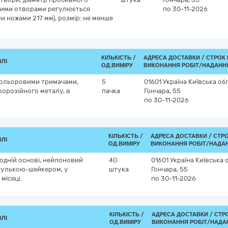
вними отворами регулюється
по 30-11-2026
и ножами 217 мм), розмір: не менше
КІЛЬКІСТЬ /
АДРЕСА ДОСТАВКИ /
СТРОК
ВЛІ
ОД.ВИМІРУ
ВИКОНАННЯ РОБІТ/НАДАННЯ
кольоровими тримачами,
5
01601
Україна
Київська об
корозійного металу, в
пачка
Гончара, 55
по 30-11-2026
КІЛЬКІСТЬ /
АДРЕСА ДОСТАВКИ /
СТР
ВЛІ
ОД.ВИМІРУ
ВИКОНАННЯ РОБІТ/НАДАН
водній основі, нейлоновий
40
01601
Україна
Київська 
кулькою-шейкером, у
штука
Гончара, 55
місяці.
по 30-11-2026
КІЛЬКІСТЬ /
АДРЕСА ДОСТАВКИ /
СТР
ВЛІ
ОД.ВИМІРУ
ВИКОНАННЯ РОБІТ/НАДА