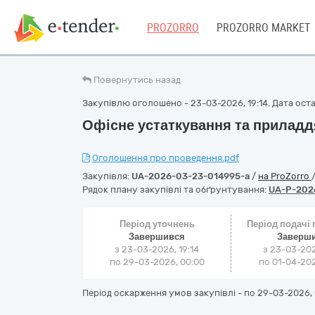
PROZORRO
PROZORRO MARKET
Повернутись назад
Закупівлю оголошено - 23-03-2026, 19:14. Дата остан
Офісне устаткування та приладд
Оголошення про проведення.pdf
Закупівля:
UA-2026-03-23-014995-a
/
на ProZorro
Рядок плану закупівлі та обґрунтування:
UA-P-202
Період уточнень
Період подачі
Завершився
Заверш
з 23-03-2026, 19:14
з 23-03-202
по 29-03-2026, 00:00
по 01-04-202
Період оскарження умов закупівлі - по
29-03-2026, 