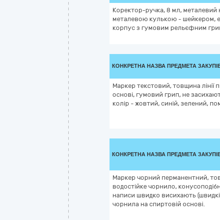
Коректор-ручка, 8 мл, металевий 
металевою кулькою - шейкером, 
корпус з гумовим рельєфним гри
КОНКРЕТНА НАЗВА ПРЕДМЕТА ЗАКУПІ
Маркер текстовий, товщина лінії 
основі, гумовий грип, не засихають
колір - жовтий, синій, зелений, п
КОНКРЕТНА НАЗВА ПРЕДМЕТА ЗАКУПІ
Маркер чорний перманентний, тов
водостійке чорнило, конусоподіб
написи швидко висихають (швидкіс
чорнила на спиртовій основі.