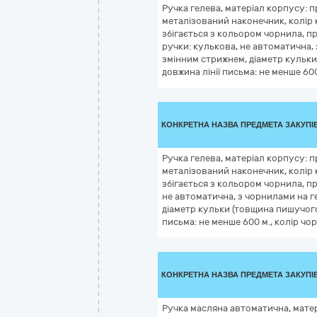
Ручка гелева, матеріал корпусу: 
металізований наконечник, колір 
збігається з кольором чорнила, п
ручки: кулькова, не автоматична, 
змінним стрижнем, діаметр кульки(
довжина лінії письма: не менше 600
КОНКРЕТНА НАЗВА ПРЕДМЕТА ЗАКУПІ
Ручка гелева, матеріал корпусу: 
металізований наконечник, колір 
збігається з кольором чорнила, п
не автоматична, з чорнилами на г
діаметр кульки (товщина пишучого 
письма: не менше 600 м., колір чо
КОНКРЕТНА НАЗВА ПРЕДМЕТА ЗАКУПІ
Ручка масляна автоматична, мате