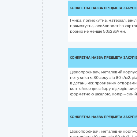
КОНКРЕТНА НАЗВА ПРЕДМЕТА ЗАКУПІ
Гумка, прямокутна, матеріал: вініл
прямокутна, особливості: в картон
розмір не менше 50х23х9мм.
КОНКРЕТНА НАЗВА ПРЕДМЕТА ЗАКУПІ
Діркопробивач, металевий корпус,
потужність: 30 аркушів 80 г/м2, д
відстань між пробивним отворами
контейнер для збору відходів висі
форматною шкалою, колір – синій,
КОНКРЕТНА НАЗВА ПРЕДМЕТА ЗАКУПІ
Діркопробивач, металевий корпус,
потужність: 10 аркушів 80 г/м2, 4