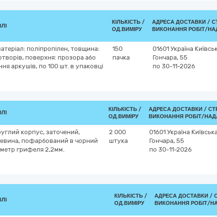
КІЛЬКІСТЬ /
АДРЕСА ДОСТАВКИ /
С
ВЛІ
ОД.ВИМІРУ
ВИКОНАННЯ РОБІТ/НА
атеріал: поліпропілен, товщина:
150
01601
Україна
Київсь
 отворів, поверхня: прозора або
пачка
Гончара, 55
ня аркушів, по 100 шт. в упаковці
по 30-11-2026
КІЛЬКІСТЬ /
АДРЕСА ДОСТАВКИ /
СТ
ВЛІ
ОД.ВИМІРУ
ВИКОНАННЯ РОБІТ/НАД
руглий корпус, заточений,
2 000
01601
Україна
Київськ
ревина, пофарбований в чорний
штука
Гончара, 55
іаметр грифеля 2,2мм.
по 30-11-2026
КІЛЬКІСТЬ /
АДРЕСА ДОСТАВКИ /
ВЛІ
ОД.ВИМІРУ
ВИКОНАННЯ РОБІТ/Н