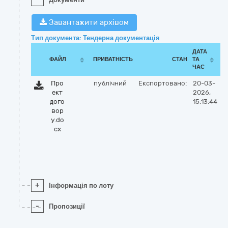
Завантажити архівом
Тип документа: Тендерна документація
ДАТА
ФАЙЛ
ПРИВАТНІСТЬ
СТАН
ТА
ЧАС
Про
публічний
Експортовано:
20-03-
ект
2026,
дого
15:13:44
вор
у.do
cx
+
Інформація по лоту
-
Пропозиції