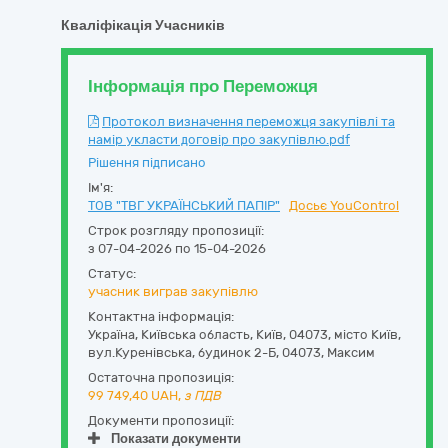
Кваліфікація Учасників
Інформація про Переможця
Протокол визначення переможця закупівлі та
намір укласти договір про закупівлю.pdf
Рішення підписано
Ім'я:
ТОВ "ТВГ УКРАЇНСЬКИЙ ПАПІР"
Досьє YouControl
Строк розгляду пропозиції:
з 07-04-2026 по 15-04-2026
Статус:
учасник виграв закупівлю
Контактна інформація:
Україна
,
Київська область
,
Київ,
04073, місто Київ,
вул.Куренівська, будинок 2-Б
,
04073
,
Максим
Остаточна пропозиція:
99 749,40
UAH,
з ПДВ
Документи пропозиції:
Показати документи