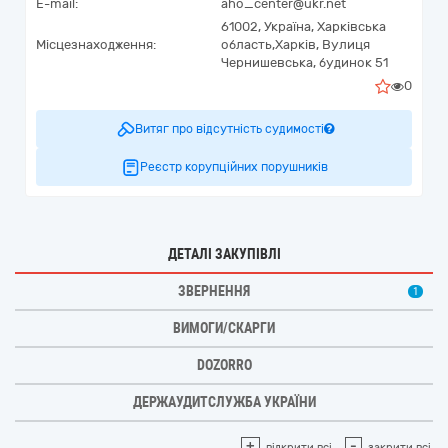
E-mail:
aho_center@ukr.net
61002,
Україна
,
Харківська
Місцезнаходження:
область,
Харків,
Вулиця
Чернишевська, будинок 51
0
Витяг про відсутність судимості
Реєстр корупційних порушників
ДЕТАЛІ ЗАКУПІВЛІ
ЗВЕРНЕННЯ
1
ВИМОГИ/СКАРГИ
DOZORRO
ДЕРЖАУДИТСЛУЖБА УКРАЇНИ
+
-
відкрити всі
закрити всі