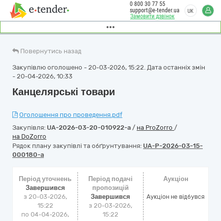
0 800 30 77 55
support@e-tender.ua
UK
Замовити дзвінок
Повернутись назад
Закупівлю оголошено - 20-03-2026, 15:22. Дата останніх змін
- 20-04-2026, 10:33
Канцелярські товари
Оголошення про проведення.pdf
Закупівля:
UA-2026-03-20-010922-a
/
на ProZorro
/
на DoZorro
Рядок плану закупівлі та обґрунтування:
UA-P-2026-03-15-
000180-a
Період уточнень
Період подачі
Аукціон
Завершився
пропозицій
з 20-03-2026,
Завершився
Аукціон не відбувся
15:22
з 20-03-2026,
по 04-04-2026,
15:22