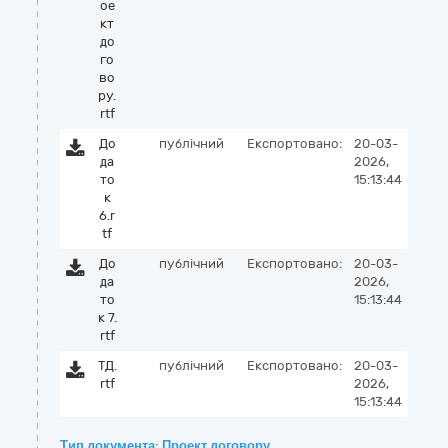
ое
кт
до
го
во
ру.
rtf
До
публічний
Експортовано:
20-03-
да
2026,
то
15:13:44
к
6.r
tf
До
публічний
Експортовано:
20-03-
да
2026,
то
15:13:44
к 7.
rtf
ТД.
публічний
Експортовано:
20-03-
rtf
2026,
15:13:44
Тип документа: Проект договору