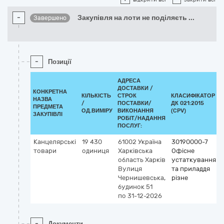
-
Закупівля на лоти не поділяєть
...
Завершено
-
Позиції
АДРЕСА
ДОСТАВКИ /
КОНКРЕТНА
КІЛЬКІСТЬ
СТРОК
КЛАСИФІКАТОР
НАЗВА
/
ПОСТАВКИ/
ДК 021:2015
ПРЕДМЕТА
ОД.ВИМІРУ
ВИКОНАННЯ
(CPV)
ЗАКУПІВЛІ
РОБІТ/НАДАННЯ
ПОСЛУГ:
Канцелярські
19 430
61002
Україна
30190000-7
товари
одиниця
Харківська
Офісне
область
Харків
устаткування
Вулиця
та приладдя
Чернишевська,
різне
будинок 51
по 31-12-2026
-
Документи