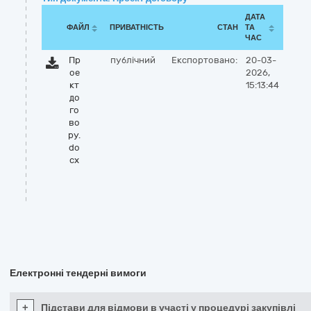
ДАТА
ФАЙЛ
ПРИВАТНІСТЬ
СТАН
ТА
ЧАС
Пр
публічний
Експортовано:
20-03-
ое
2026,
кт
15:13:44
до
го
во
ру.
do
cx
Електронні тендерні вимоги
+
Підстави для відмови в участі у процедурі закупівлі