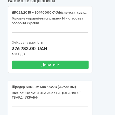
Вас може зацікавити
ДК021:2015 – 30190000-7 Офісне устаткування та приладдя різне (Папір ).
Головне управління справами Міністерства
оборони України
Очікувана вартість
376 782,00 UAH
без ПДВ
Дивитись
Шредер SHREDMARK 1827C (3,9*38мм)
ВІЙСЬКОВА ЧАСТИНА 3057 НАЦІОНАЛЬНОЇ
ГВАРДІЇ УКРАЇНИ