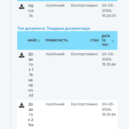
sig
публічний
Експортовано:
20-03-
n.p
2026,
7s
15:20:01
Тип документа: Тендерна документація
ДАТА
ФАЙЛ
ПРИВАТНІСТЬ
СТАН
ТА
ЧАС
До
публічний
Експортовано:
20-03-
да
2026,
то
15:13:44
к 1
Те
нд.
пр
оп.
rtf
До
публічний
Експортовано:
20-03-
да
2026,
то
15:13:44
к 2
Тех