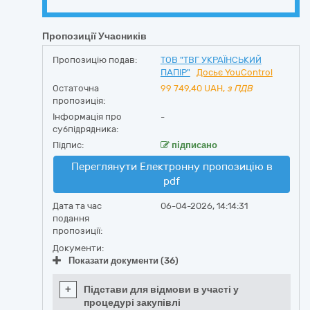
Пропозиції Учасників
Пропозицію подав:
ТОВ "ТВГ УКРАЇНСЬКИЙ
ПАПІР"
Досьє YouControl
Остаточна
99 749,40
UAH,
з ПДВ
пропозиція:
Інформація про
-
субпідрядника:
Підпис:
підписано
Переглянути Електронну пропозицію в
pdf
Дата та час
06-04-2026, 14:14:31
подання
пропозиції:
Документи:
Показати документи (36)
+
Підстави для відмови в участі у
процедурі закупівлі