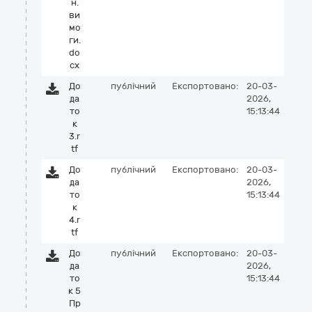
н.
ви
мо
ги.
do
cx
До
публічний
Експортовано:
20-03-
да
2026,
то
15:13:44
к
3.r
tf
До
публічний
Експортовано:
20-03-
да
2026,
то
15:13:44
к
4.r
tf
До
публічний
Експортовано:
20-03-
да
2026,
то
15:13:44
к 5
Пр