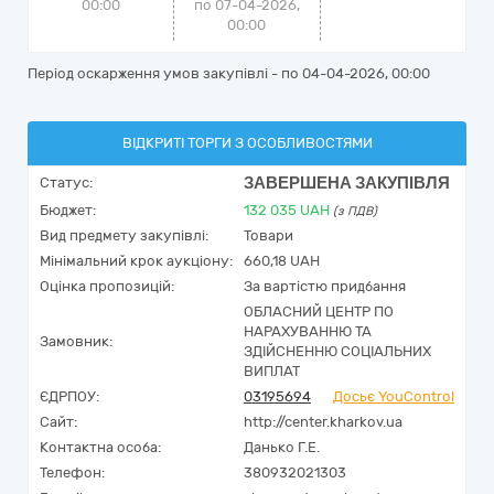
00:00
по 07-04-2026,
00:00
Період оскарження умов закупівлі - по
04-04-2026, 00:00
ВІДКРИТІ ТОРГИ З ОСОБЛИВОСТЯМИ
ЗАВЕРШЕНА ЗАКУПІВЛЯ
Статус:
Бюджет:
132 035
UAH
(з ПДВ)
Вид предмету закупівлі:
Товари
Мінімальний крок аукціону:
660,18 UAH
Оцінка пропозицій:
За вартістю придбання
ОБЛАСНИЙ ЦЕНТР ПО
НАРАХУВАННЮ ТА
Замовник:
ЗДІЙСНЕННЮ СОЦІАЛЬНИХ
ВИПЛАТ
ЄДРПОУ:
03195694
Досьє YouControl
Сайт:
http://center.kharkov.ua
Контактна особа:
Данько Г.Е.
Телефон:
380932021303