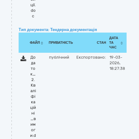
ції.
do
c
Тип документа: Тендерна документація
ДАТА
ФАЙЛ
ПРИВАТНІСТЬ
СТАН
ТА
ЧАС
До
публічний
Експортовано:
19-03-
да
2026,
то
18:27:38
к_
2.
Кв
алі
фі
ка
цій
ні
_в
им
ог
и.d