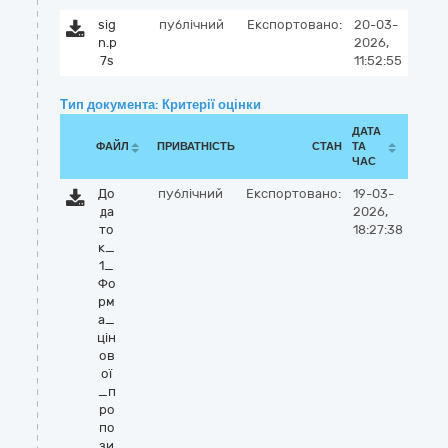
sig
публічний
Експортовано:
20-03-
n.p
2026,
7s
11:52:55
Тип документа: Критерії оцінки
ДАТА
ФАЙЛ
ПРИВАТНІСТЬ
СТАН
ТА
ЧАС
До
публічний
Експортовано:
19-03-
да
2026,
то
18:27:38
к_
1_
Фо
рм
а_
цін
ов
ої
_п
ро
по
зи