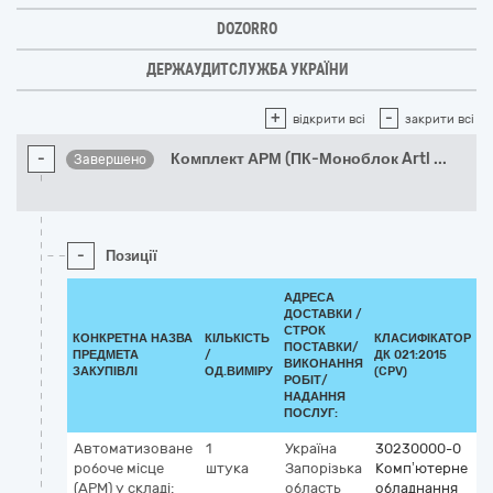
DOZORRO
ДЕРЖАУДИТСЛУЖБА УКРАЇНИ
+
-
відкрити всі
закрити всі
-
Комплект АРМ (ПК-Моноблок Artl
...
Завершено
-
Позиції
АДРЕСА
ДОСТАВКИ /
СТРОК
КОНКРЕТНА НАЗВА
КІЛЬКІСТЬ
КЛАСИФІКАТОР
ПОСТАВКИ/
ПРЕДМЕТА
/
ДК 021:2015
К
ВИКОНАННЯ
ЗАКУПІВЛІ
ОД.ВИМІРУ
(CPV)
РОБІТ/
НАДАННЯ
ПОСЛУГ:
Автоматизоване
1
Україна
30230000-0
робоче місце
штука
Запорізька
Комп’ютерне
(АРМ) у складі:
область
обладнання