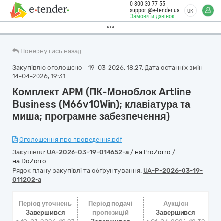
0 800 30 77 55
support@e-tender.ua
UK
Замовити дзвінок
Повернутись назад
Закупівлю оголошено - 19-03-2026, 18:27. Дата останніх змін -
14-04-2026, 19:31
Комплект АРМ (ПК-Моноблок Artline
Business (M66v10Win); клавіатура та
миша; програмне забезпечення)
Оголошення про проведення.pdf
Закупівля:
UA-2026-03-19-014652-a
/
на ProZorro
/
на DoZorro
Рядок плану закупівлі та обґрунтування:
UA-P-2026-03-19-
011202-a
Період уточнень
Період подачі
Аукціон
Завершився
пропозицій
Завершився