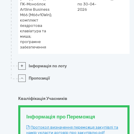
ПК-Моноблок
по 30-04-
Artline Business
2026
M66 (M66v10Win);
комплект
бездротова
клавіатура та
миша;
програмне
забезпечення
+
Інформація по лоту
-
Пропозиції
Кваліфікація Учасників
Інформація про Переможця
Протокол визначення переможця закупівлі та
намір укласти договір про закупівлю.pdf