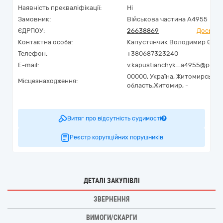
Наявність прекваліфікації:
Ні
Замовник:
Військова частина А4955
ЄДРПОУ:
26638869
Досьє Y
Контактна особа:
Капустянчик Володимир Євге
Телефон:
+380687323240
E-mail:
v.kapustianchyk_a4955@post.m
00000,
Україна
,
Житомирська
Місцезнаходження:
область,
Житомир,
-
Витяг про відсутність судимості
Реєстр корупційних порушників
ДЕТАЛІ ЗАКУПІВЛІ
ЗВЕРНЕННЯ
ВИМОГИ/СКАРГИ