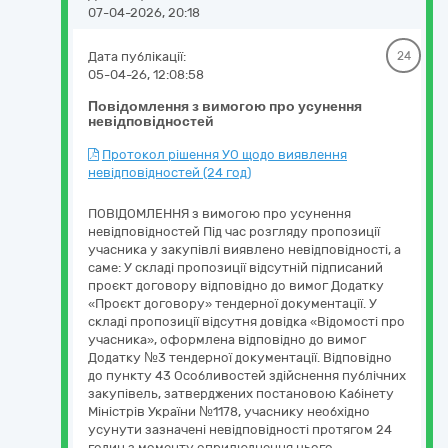
07-04-2026, 20:18
Дата публікації:
24
05-04-26, 12:08:58
Повідомлення з вимогою про усунення
невідповідностей
Протокол рішення УО щодо виявлення
невідповідностей (24 год)
ПОВІДОМЛЕННЯ з вимогою про усунення
невідповідностей Під час розгляду пропозиції
учасника у закупівлі виявлено невідповідності, а
саме: У складі пропозиції відсутній підписаний
проєкт договору відповідно до вимог Додатку
«Проєкт договору» тендерної документації. У
складі пропозиції відсутня довідка «Відомості про
учасника», оформлена відповідно до вимог
Додатку №3 тендерної документації. Відповідно
до пункту 43 Особливостей здійснення публічних
закупівель, затверджених постановою Кабінету
Міністрів України №1178, учаснику необхідно
усунути зазначені невідповідності протягом 24
годин з моменту оприлюднення цього