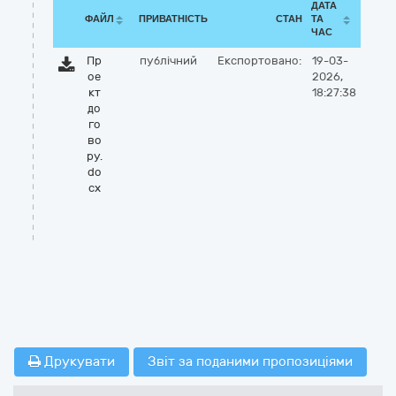
ДАТА
ФАЙЛ
ПРИВАТНІСТЬ
СТАН
ТА
ЧАС
Пр
публічний
Експортовано:
19-03-
ое
2026,
кт
18:27:38
до
го
во
ру.
do
cx
Друкувати
Звіт за поданими пропозиціями