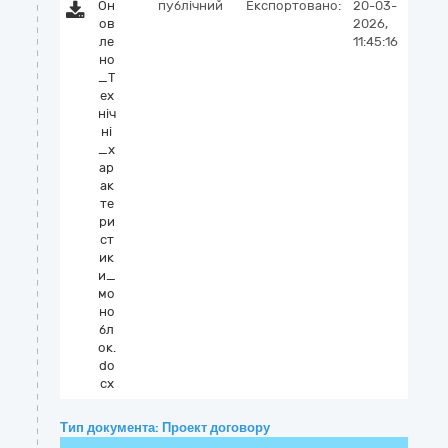
Он
публічний
Експортовано:
20-03-
ов
2026,
ле
11:45:16
но
_Т
ех
ніч
ні
_х
ар
ак
те
ри
ст
ик
и_
мо
но
бл
ок.
do
cx
Тип документа: Проект договору