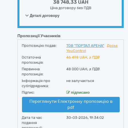
38 748,33 UAH
Ціна договору без ПДВ
Деталі договору
Пропозиції Учасників
Пропозицію подав:
ТОВ "ПОРТАЛ АРЕНА"
Досьє
YouControl
Остаточна
46 498
UAH,
з ПДВ
пропозиція:
Первинна
48 000 UAH,
з ПДВ
пропозиція:
Інформація про
не залучається
субпідрядника:
Підпис:
підписано
Переглянути Електронну пропозицію в
pdf
Дата та час
30-03-2026, 19:34:02
подання
пропозиції: