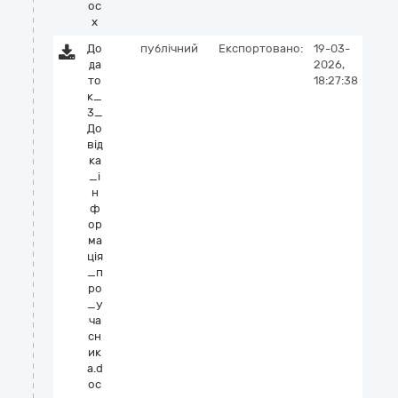
oc
x
До
публічний
Експортовано:
19-03-
да
2026,
то
18:27:38
к_
3_
До
від
ка
_і
н
ф
ор
ма
ція
_п
ро
_у
ча
сн
ик
а.d
oc