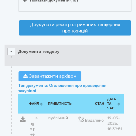
Показати документи (10)
Друкувати реєстр отриманих тендерних
пропозицій
-
Документи тендеру
Завантажити архівом
Тип документа: Оголошення про проведення
закупівлі
ДАТА
ФАЙЛ
ПРИВАТНІСТЬ
СТАН
ТА
ЧАС
s
публічний
19-03-
Видалено
ig
2026,
n.p
18:39:51
7s