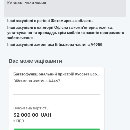
Корисні посилання
Інші закупівлі в регіоні Житомирська область
Інші закупівлі в категорії Офісна та комп’ютерна техніка,
устаткування та приладдя, крім меблів та пакетів програмного
забезпечення
Інші закупівлі замовника Військова частина А4955
Вас може зацікавити
Багатофункціональний пристрій Kyocera Ecosys MA4000x, 30230000-0 Комп'ютерне обладнання за ДК 021:2015 Єдиного закупівельного словника
Військова частина А4467
Очікувана вартість
32 000,00 UAH
з ПДВ