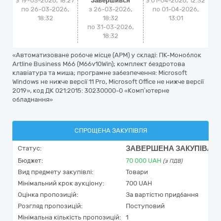
з 19-03-2026, 18:27
Завершився
з
01-04-2026, 12:32
по 26-03-2026,
з 26-03-2026,
по
01-04-2026,
18:32
18:32
13:01
по 31-03-2026,
18:32
«Автоматизоване робоче місце (АРМ) у складі: ПК-Моноблок
Artline Business M66 (M66v10Win); комплект бездротова
клавіатура та миша; програмне забезпечення: Microsoft
Windows не нижче версії 11 Pro, Microsoft Office не нижче версії
2019», код ДК 021:2015: 30230000-0 «Комп’ютерне
обладнання»
СПРОЩЕНА ЗАКУПІВЛЯ
ЗАВЕРШЕНА ЗАКУПІВЛЯ
Статус:
Бюджет:
70 000
UAH
(з ПДВ)
Вид предмету закупівлі:
Товари
Мінімальний крок аукціону:
700 UAH
Оцінка пропозицій:
За вартістю придбання
Розгляд пропозицій:
Поступовий
Мінімальна кількість пропозицій:
1