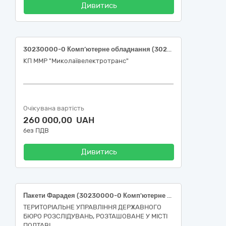
Дивитись
30230000-0 Комп’ютерне обладнання (30232100-5 Принтери та плотери (Багатофункціональний пристрій) 30234600-4 Флеш-пам’ять (Флеш накопичувачі, карти пам’яті, флеш пам'ять)
КП ММР "Миколаївелектротранс"
Очікувана вартість
260 000,00 UAH
без ПДВ
Дивитись
Пакети Фарадея (30230000-0 Комп'ютерне обладнання)
ТЕРИТОРІАЛЬНЕ УПРАВЛІННЯ ДЕРЖАВНОГО
БЮРО РОЗСЛІДУВАНЬ, РОЗТАШОВАНЕ У МІСТІ
ПОЛТАВІ