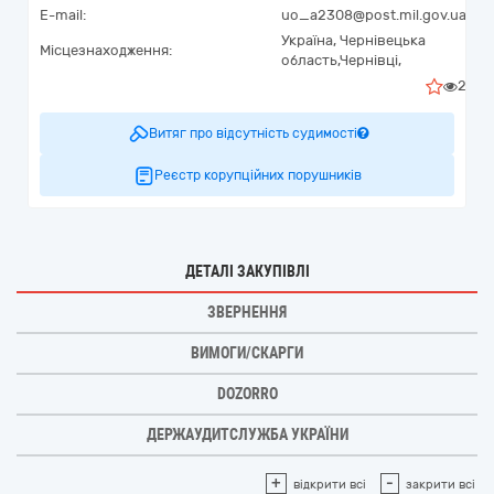
E-mail:
uo_a2308@post.mil.gov.ua
Україна
,
Чернівецька
Місцезнаходження:
область,
Чернівці,
2
Витяг про відсутність судимості
Реєстр корупційних порушників
ДЕТАЛІ ЗАКУПІВЛІ
ЗВЕРНЕННЯ
ВИМОГИ/СКАРГИ
DOZORRO
ДЕРЖАУДИТСЛУЖБА УКРАЇНИ
+
-
відкрити всі
закрити всі