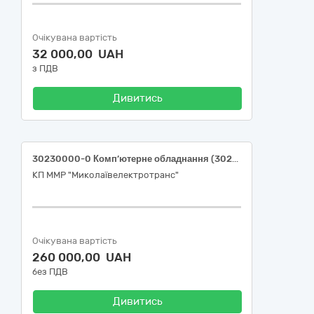
Очікувана вартість
32 000,00 UAH
з ПДВ
Дивитись
30230000-0 Комп’ютерне обладнання (30232100-5 Принтери та плотери (Багатофункціональний пристрій) 30234600-4 Флеш-пам’ять (Флеш накопичувачі, карти пам’яті, флеш пам'ять)
КП ММР "Миколаївелектротранс"
Очікувана вартість
260 000,00 UAH
без ПДВ
Дивитись