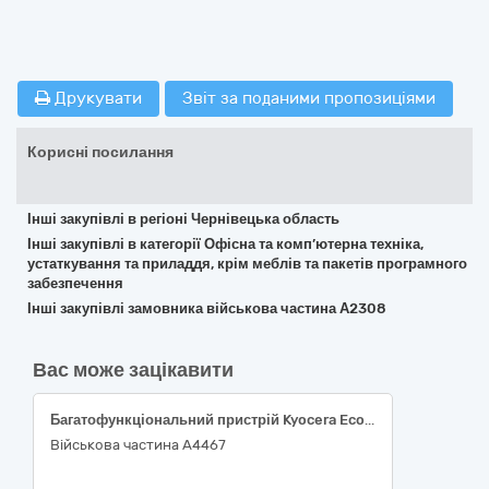
Друкувати
Звіт за поданими пропозиціями
Корисні посилання
Інші закупівлі в регіоні Чернівецька область
Інші закупівлі в категорії Офісна та комп’ютерна техніка,
устаткування та приладдя, крім меблів та пакетів програмного
забезпечення
Інші закупівлі замовника військова частина А2308
Вас може зацікавити
Багатофункціональний пристрій Kyocera Ecosys MA4000x, 30230000-0 Комп'ютерне обладнання за ДК 021:2015 Єдиного закупівельного словника
Військова частина А4467