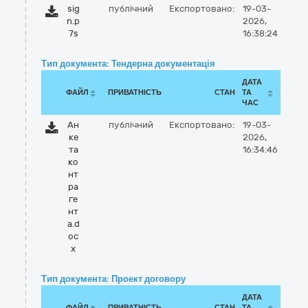
sig
публічний
Експортовано:
19-03-
n.p
2026,
7s
16:38:24
Тип документа: Тендерна документація
ДАТА
ФАЙЛ
ПРИВАТНІСТЬ
СТАН
ТА
ЧАС
Ан
публічний
Експортовано:
19-03-
ке
2026,
та
16:34:46
ко
нт
ра
ге
нт
а.d
oc
x
Тип документа: Проект договору
ДАТА
ФАЙЛ
ПРИВАТНІСТЬ
СТАН
ТА