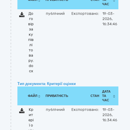
ЧАС
До
публічний
Експортовано:
19-03-
го
2026,
вір
16:34:46
за
ку
пів
лі
то
ва
ру.
do
cx
Тип документа: Критерії оцінки
ДАТА
ФАЙЛ
ПРИВАТНІСТЬ
СТАН
ТА
ЧАС
Кр
публічний
Експортовано:
19-03-
ит
2026,
ері
16:34:46
ї о