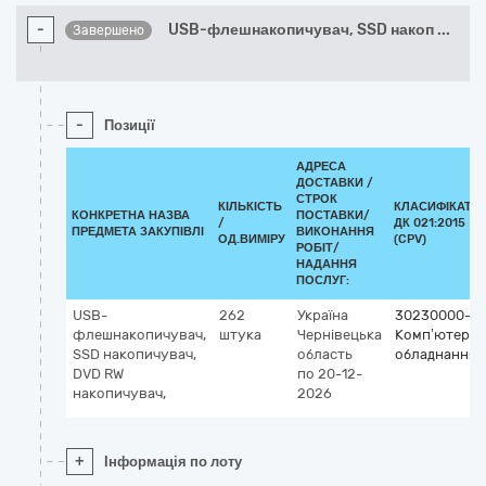
-
USB-флешнакопичувач, SSD накоп
...
Завершено
-
Позиції
АДРЕСА
ДОСТАВКИ /
СТРОК
КІЛЬКІСТЬ
КЛАСИФІКАТО
КОНКРЕТНА НАЗВА
ПОСТАВКИ/
/
ДК 021:2015
ПРЕДМЕТА ЗАКУПІВЛІ
ВИКОНАННЯ
ОД.ВИМІРУ
(CPV)
РОБІТ/
НАДАННЯ
ПОСЛУГ:
USB-
262
Україна
30230000-0
флешнакопичувач,
штука
Чернівецька
Комп’ютерне
SSD накопичувач,
область
обладнання
DVD RW
по 20-12-
накопичувач,
2026
+
Інформація по лоту