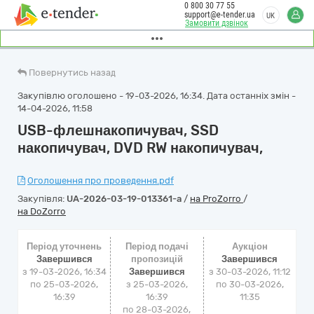
0 800 30 77 55
support@e-tender.ua
UK
Замовити дзвінок
Повернутись назад
Закупівлю оголошено - 19-03-2026, 16:34. Дата останніх змін -
14-04-2026, 11:58
USB-флешнакопичувач, SSD
накопичувач, DVD RW накопичувач,
Оголошення про проведення.pdf
Закупівля:
UA-2026-03-19-013361-a
/
на ProZorro
/
на DoZorro
Період уточнень
Період подачі
Аукціон
Завершився
пропозицій
Завершився
з 19-03-2026, 16:34
Завершився
з
30-03-2026, 11:12
по 25-03-2026,
з 25-03-2026,
по
30-03-2026,
16:39
16:39
11:35
по 28-03-2026,