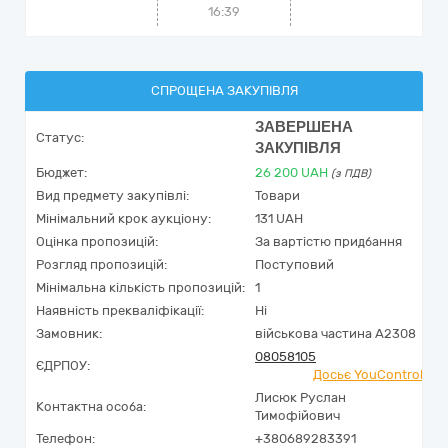
16:39
СПРОЩЕНА ЗАКУПІВЛЯ
ЗАВЕРШЕНА
Статус:
ЗАКУПІВЛЯ
Бюджет:
26 200
UAH
(з ПДВ)
Вид предмету закупівлі:
Товари
Мінімальний крок аукціону:
131 UAH
Оцінка пропозицій:
За вартістю придбання
Розгляд пропозицій:
Поступовий
Мінімальна кількість пропозицій:
1
Наявність прекваліфікації:
Ні
Замовник:
військова частина А2308
08058105
ЄДРПОУ:
Досьє YouControl
Лисюк Руслан
Контактна особа:
Тимофійович
Телефон:
+380689283391