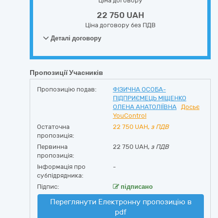
Ціна договору
22 750 UAH
Ціна договору без ПДВ
Деталі договору
Пропозиції Учасників
Пропозицію подав:
ФІЗИЧНА ОСОБА-
ПІДПРИЄМЕЦЬ МІЩЕНКО
ОЛЕНА АНАТОЛІЇВНА
Досьє
YouControl
Остаточна
22 750
UAH,
з ПДВ
пропозиція:
Первинна
22 750 UAH,
з ПДВ
пропозиція:
Інформація про
-
субпідрядника:
Підпис:
підписано
Переглянути Електронну пропозицію в
pdf