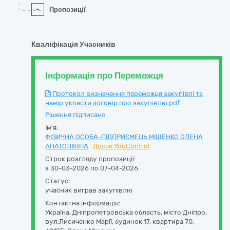
-
Пропозиції
Кваліфікація Учасників
Інформація про Переможця
Протокол визначення переможця закупівлі та
намір укласти договір про закупівлю.pdf
Рішення підписано
Ім'я:
ФІЗИЧНА ОСОБА-ПІДПРИЄМЕЦЬ МІЩЕНКО ОЛЕНА
АНАТОЛІЇВНА
Досьє YouControl
Строк розгляду пропозиції:
з 30-03-2026 по 07-04-2026
Статус:
учасник виграв закупівлю
Контактна інформація:
Україна
,
Дніпропетровська область
,
місто Дніпро,
вул.Лисиченко Марії, будинок 17, квартира 70
,