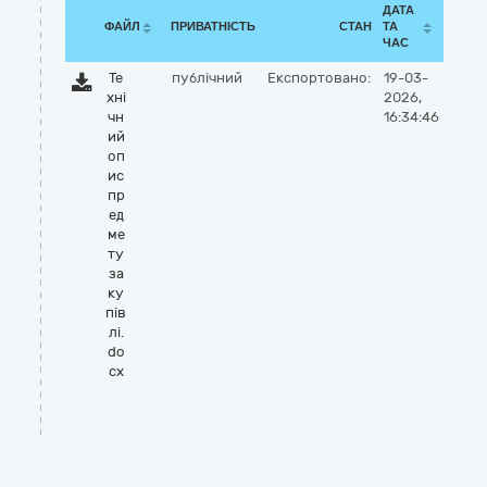
ДАТА
ФАЙЛ
ПРИВАТНІСТЬ
СТАН
ТА
ЧАС
Те
публічний
Експортовано:
19-03-
хні
2026,
чн
16:34:46
ий
оп
ис
пр
ед
ме
ту
за
ку
пів
лі.
do
cx