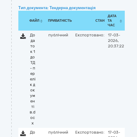
Тип документа: Тендерна документація
ДАТА
ФАЙЛ
ПРИВАТНІСТЬ
СТАН
ТА
ЧАС
До
публічний
Експортовано:
17-03-
да
2026,
то
20:37:22
к 1
до
ТД
- п
ер
елі
к д
ок
ум
ен
ті
в.d
oc
x
До
публічний
Експортовано:
17-03-