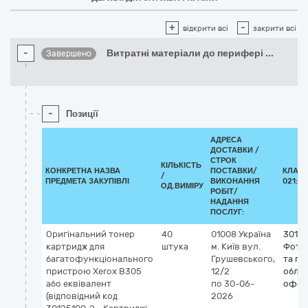
+
-
відкрити всі
закрити всі
-
Витратні матеріали до перифері
...
Завершено
-
Позиції
АДРЕСА
ДОСТАВКИ /
СТРОК
КІЛЬКІСТЬ
КОНКРЕТНА НАЗВА
ПОСТАВКИ/
КЛАСИ
/
ПРЕДМЕТА ЗАКУПІВЛІ
ВИКОНАННЯ
021:20
ОД.ВИМІРУ
РОБІТ/
НАДАННЯ
ПОСЛУГ:
Оригінальний тонер
40
01008
Україна
3012
картридж для
штука
м. Київ
вул.
Фото
багатофункціонального
Грушевського,
та по
пристрою Xerox B305
12/2
облад
або еквівалент
по 30-06-
офсе
(відповідний код
2026