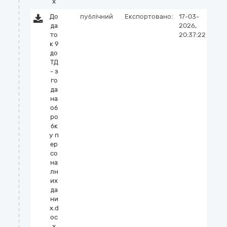
x
До
публічний
Експортовано:
17-03-
да
2026,
то
20:37:22
к 9
до
ТД
- з
го
да
на
об
ро
бк
у п
ер
со
на
лн
их
да
ни
х.d
oc
x