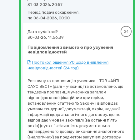
31-03-2026, 20:57
Період подачі оскарження:
по 06-04-2026, 00:00
Дата публікації:
24
30-03-26, 14:56:39
Повідомлення з вимогою про усунення
невідповідностей
Протокол рішення УО щодо виявлення
невідповідностей (24 год)
Розглянуто пропозицію учасника – ТОВ «АЙТІ
САУС ВЕСТ» (далі – учасник) та встановлено, що
тендерна пропозиція учасника загалом
відповідає кваліфікаційним критеріям,
встановленим статтею 16 Закону і відповідає
умовам тендерної документації, окрім, наданої
інформації щодо аналогічного договору, що не
відповідає умовам закупівлі (за останні п’ять
років) (пункт 1 «Наявність документально
підтвердженого досвіду виконання аналогічного
(аналогічних) за предметом закупівлі договору