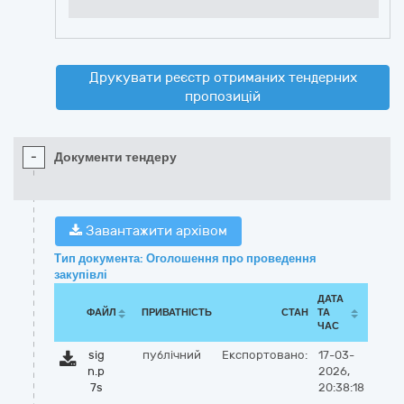
Друкувати реєстр отриманих тендерних
пропозицій
-
Документи тендеру
Завантажити архівом
Тип документа: Оголошення про проведення
закупівлі
ДАТА
ФАЙЛ
ПРИВАТНІСТЬ
СТАН
ТА
ЧАС
sig
публічний
Експортовано:
17-03-
n.p
2026,
7s
20:38:18