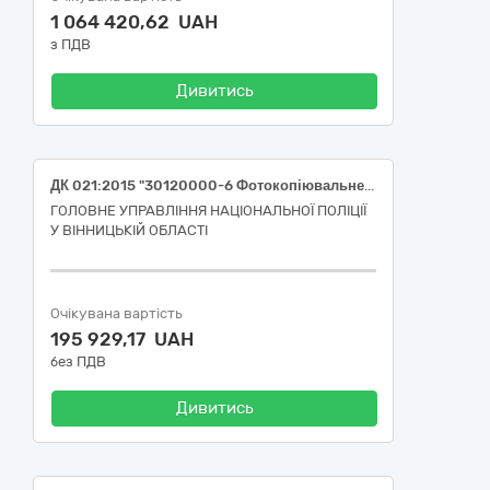
1 064 420,62 UAH
з ПДВ
Дивитись
ДК 021:2015 "30120000-6 Фотокопіювальне та поліграфічне обладнання для офсетного друку" (Картриджі до БФП)
ГОЛОВНЕ УПРАВЛІННЯ НАЦІОНАЛЬНОЇ ПОЛІЦІЇ
У ВІННИЦЬКІЙ ОБЛАСТІ
Очікувана вартість
195 929,17 UAH
без ПДВ
Дивитись