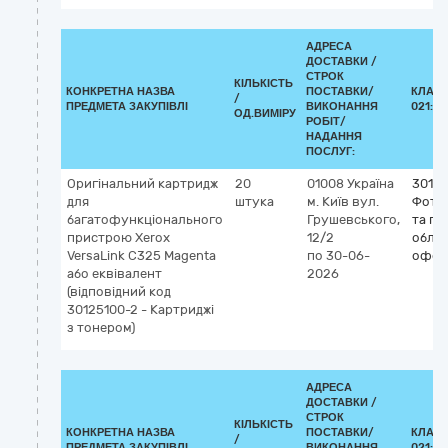
АДРЕСА
ДОСТАВКИ /
СТРОК
КІЛЬКІСТЬ
КОНКРЕТНА НАЗВА
ПОСТАВКИ/
КЛАСИ
/
ПРЕДМЕТА ЗАКУПІВЛІ
ВИКОНАННЯ
021:20
ОД.ВИМІРУ
РОБІТ/
НАДАННЯ
ПОСЛУГ:
Оригінальний картридж
20
01008
Україна
3012
для
штука
м. Київ
вул.
Фото
багатофункціонального
Грушевського,
та по
пристрою Xerox
12/2
облад
VersaLink C325 Magenta
по 30-06-
офсе
або еквівалент
2026
(відповідний код
30125100-2 - Картриджі
з тонером)
АДРЕСА
ДОСТАВКИ /
СТРОК
КІЛЬКІСТЬ
КОНКРЕТНА НАЗВА
ПОСТАВКИ/
КЛАСИ
/
ПРЕДМЕТА ЗАКУПІВЛІ
ВИКОНАННЯ
021:20