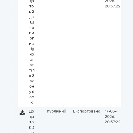
да
2026,
то
20:37:22
к 2
до
ТД
- в
им
ог
и з
гiд
но
ст
ат
тi 1
6 З
ак
он
у.d
oc
x
До
публічний
Експортовано:
17-03-
да
2026,
то
20:37:22
к 3
до