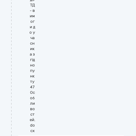
ТД
- в
им
ог
и д
о у
ча
сн
ик
а з
гiд
но
пу
нк
ту
47
Ос
об
ли
во
ст
ей.
do
cx