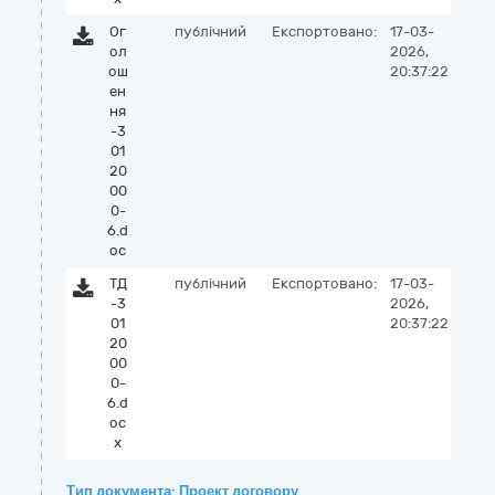
Ог
публічний
Експортовано:
17-03-
ол
2026,
ош
20:37:22
ен
ня
-3
01
20
00
0-
6.d
oc
ТД
публічний
Експортовано:
17-03-
-3
2026,
01
20:37:22
20
00
0-
6.d
oc
x
Тип документа: Проект договору