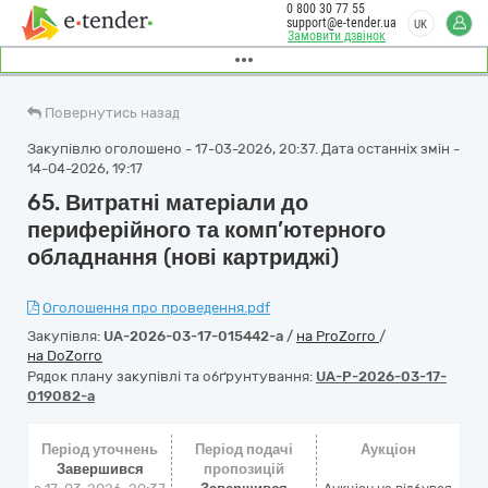
0 800 30 77 55
support@e-tender.ua
UK
Замовити дзвінок
Повернутись назад
Закупівлю оголошено - 17-03-2026, 20:37. Дата останніх змін -
14-04-2026, 19:17
65. Витратні матеріали до
периферійного та комп’ютерного
обладнання (нові картриджі)
Оголошення про проведення.pdf
Закупівля:
UA-2026-03-17-015442-a
/
на ProZorro
/
на DoZorro
Рядок плану закупівлі та обґрунтування:
UA-P-2026-03-17-
019082-a
Період уточнень
Період подачі
Аукціон
Завершився
пропозицій