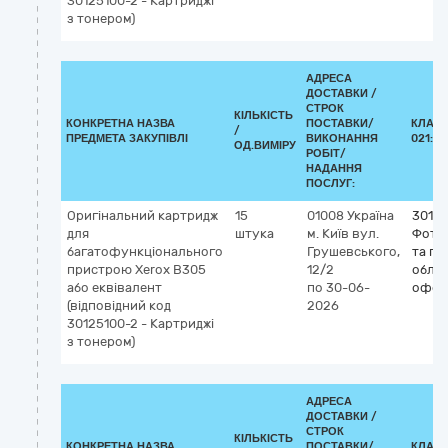
30125100-2 - Картриджі
з тонером)
АДРЕСА
ДОСТАВКИ /
СТРОК
КІЛЬКІСТЬ
КОНКРЕТНА НАЗВА
ПОСТАВКИ/
КЛАСИ
/
ПРЕДМЕТА ЗАКУПІВЛІ
ВИКОНАННЯ
021:20
ОД.ВИМІРУ
РОБІТ/
НАДАННЯ
ПОСЛУГ:
Оригінальний картридж
15
01008
Україна
3012
для
штука
м. Київ
вул.
Фото
багатофункціонального
Грушевського,
та по
пристрою Xerox B305
12/2
облад
або еквівалент
по 30-06-
офсе
(відповідний код
2026
30125100-2 - Картриджі
з тонером)
АДРЕСА
ДОСТАВКИ /
СТРОК
КІЛЬКІСТЬ
КОНКРЕТНА НАЗВА
ПОСТАВКИ/
КЛАСИ