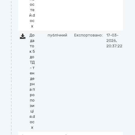
ос
те
й.d
oc
x
До
публічний
Експортовано:
17-03-
да
2026,
то
20:37:22
к 5
до
ТД
- т
ен
де
рн
а п
ро
по
зи
цi
я.d
oc
x