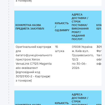
з тонером)
АДРЕСА
ДОСТАВКИ /
СТРОК
КІЛЬКІСТЬ
КОНКРЕТНА НАЗВА
ПОСТАВКИ/
КЛАСИ
/
ПРЕДМЕТА ЗАКУПІВЛІ
ВИКОНАННЯ
021:20
ОД.ВИМІРУ
РОБІТ/
НАДАННЯ
ПОСЛУГ:
Оригінальний картридж
15
01008
Україна
3012
для
штука
м. Київ
вул.
Фото
багатофункціонального
Грушевського,
та по
пристрою Xerox
12/2
облад
VersaLink C7125 Magenta
по 30-06-
офсе
або еквівалент
2026
(відповідний код
30125100-2 - Картриджі
з тонером)
АДРЕСА
ДОСТАВКИ /
СТРОК
КІЛЬКІСТЬ