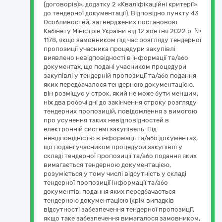
(договорів)», додатку 2 «Кваліфікаційні критерії»
до тендерної документації). Відповідно пункту 43
Особливостей, затверджених постановою
Кабінету Міністрів України від 12 жовтня 2022 р. №
1178, якщо замовником під час розгляду тендерної
пропозиції учасника процедури закупівлі
виявлено невідповідності в інформації та/або
документах, що подані учасником процедури
закупівлі у тендерній пропозиції та/або подання
яких передбачалося тендерною документацією,
він розміщує у строк, який не може бути меншим,
ніж два робочі дні до закінчення строку розгляду
тендерних пропозицій, повідомлення з вимогою
про усунення таких невідповідностей в
електронній системі закупівель. Під
невідповідністю в інформації та/або документах,
що подані учасником процедури закупівлі у
складі тендерної пропозиції та/або подання яких
вимагається тендерною документацією,
розуміється у тому числі відсутність у складі
тендерної пропозиції інформації та/або
документів, подання яких передбачається
тендерною документацією (крім випадків
відсутності забезпечення тендерної пропозиції,
якщо таке забезпечення вимагалося замовником,