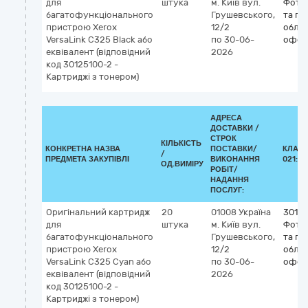
для
штука
м. Київ
вул.
Фото
багатофункціонального
Грушевського,
та по
пристрою Xerox
12/2
облад
VersaLink C325 Black або
по 30-06-
офсе
еквівалент (відповідний
2026
код 30125100-2 -
Картриджі з тонером)
АДРЕСА
ДОСТАВКИ /
СТРОК
КІЛЬКІСТЬ
КОНКРЕТНА НАЗВА
ПОСТАВКИ/
КЛАСИ
/
ПРЕДМЕТА ЗАКУПІВЛІ
ВИКОНАННЯ
021:20
ОД.ВИМІРУ
РОБІТ/
НАДАННЯ
ПОСЛУГ:
Оригінальний картридж
20
01008
Україна
3012
для
штука
м. Київ
вул.
Фото
багатофункціонального
Грушевського,
та по
пристрою Xerox
12/2
облад
VersaLink C325 Cyan або
по 30-06-
офсе
еквівалент (відповідний
2026
код 30125100-2 -
Картриджі з тонером)