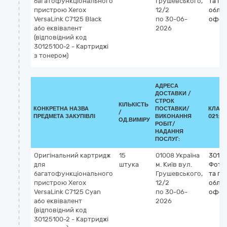
багатофункціонального
Грушевського,
та по
пристрою Xerox
12/2
облад
VersaLink C7125 Black
по 30-06-
офсе
або еквівалент
2026
(відповідний код
30125100-2 - Картриджі
з тонером)
АДРЕСА
ДОСТАВКИ /
СТРОК
КІЛЬКІСТЬ
КОНКРЕТНА НАЗВА
ПОСТАВКИ/
КЛАСИ
/
ПРЕДМЕТА ЗАКУПІВЛІ
ВИКОНАННЯ
021:20
ОД.ВИМІРУ
РОБІТ/
НАДАННЯ
ПОСЛУГ:
Оригінальний картридж
15
01008
Україна
3012
для
штука
м. Київ
вул.
Фото
багатофункціонального
Грушевського,
та по
пристрою Xerox
12/2
облад
VersaLink C7125 Cyan
по 30-06-
офсе
або еквівалент
2026
(відповідний код
30125100-2 - Картриджі