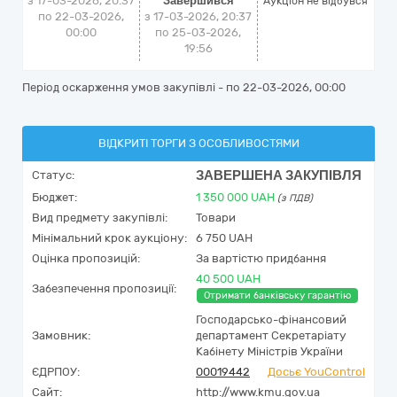
з 17-03-2026, 20:37
Завершився
Аукціон не відбувся
по 22-03-2026,
з 17-03-2026, 20:37
00:00
по 25-03-2026,
19:56
Період оскарження умов закупівлі - по
22-03-2026, 00:00
ВІДКРИТІ ТОРГИ З ОСОБЛИВОСТЯМИ
ЗАВЕРШЕНА ЗАКУПІВЛЯ
Статус:
Бюджет:
1 350 000
UAH
(з ПДВ)
Вид предмету закупівлі:
Товари
Мінімальний крок аукціону:
6 750 UAH
Оцінка пропозицій:
За вартістю придбання
40 500 UAH
Забезпечення пропозиції:
Отримати банківську гарантію
Господарсько-фінансовий
Замовник:
департамент Секретаріату
Кабінету Міністрів України
ЄДРПОУ:
00019442
Досьє YouControl
Сайт:
http://www.kmu.gov.ua