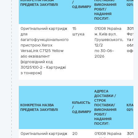
КОНКРЕТНА НАЗВА
ПОСТАВКИ/
КЛАСИ
/
ПРЕДМЕТА ЗАКУПІВЛІ
ВИКОНАННЯ
021:20
ОД.ВИМІРУ
РОБІТ/
НАДАННЯ
ПОСЛУГ:
Оригінальний картридж
15
01008
Україна
3012
для
штука
м. Київ
вул.
Фото
багатофункціонального
Грушевського,
та по
пристрою Xerox
12/2
облад
VersaLink C7125 Yellow
по 30-06-
офсе
або еквівалент
2026
(відповідний код
30125100-2 - Картриджі
з тонером)
АДРЕСА
ДОСТАВКИ /
СТРОК
КІЛЬКІСТЬ
КОНКРЕТНА НАЗВА
ПОСТАВКИ/
КЛАСИ
/
ПРЕДМЕТА ЗАКУПІВЛІ
ВИКОНАННЯ
021:20
ОД.ВИМІРУ
РОБІТ/
НАДАННЯ
ПОСЛУГ:
Оригінальний картридж
20
01008
Україна
3012