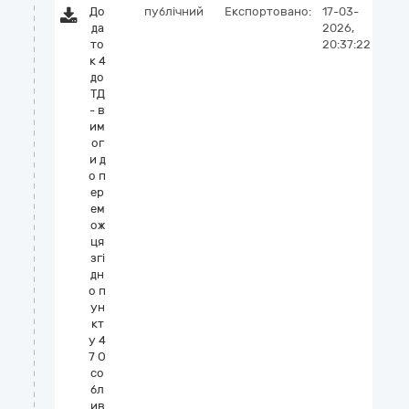
До
публічний
Експортовано:
17-03-
да
2026,
то
20:37:22
к 4
до
ТД
- в
им
ог
и д
о п
ер
ем
ож
ця
згi
дн
о п
ун
кт
у 4
7 О
со
бл
ив