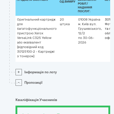
ОД.ВИМІРУ
РОБІТ/
НАДАННЯ
ПОСЛУГ:
Оригінальний картридж
20
01008
Україна
3012
для
штука
м. Київ
вул.
Фото
багатофункціонального
Грушевського,
та по
пристрою Xerox
12/2
облад
VersaLink C325 Yellow
по 30-06-
офсе
або еквівалент
2026
(відповідний код
30125100-2 - Картриджі
з тонером)
+
Інформація по лоту
-
Пропозиції
Кваліфікація Учасників