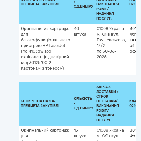
/
ПРЕДМЕТА ЗАКУПІВЛІ
ВИКОНАННЯ
021:20
ОД.ВИМІРУ
РОБІТ/
НАДАННЯ
ПОСЛУГ:
Оригінальний картридж
40
01008
Україна
3012
для
штука
м. Київ
вул.
Фото
багатофункціонального
Грушевського,
та по
пристрою HP LaserJet
12/2
облад
Pro 4103dw або
по 30-06-
офсе
еквівалент (відповідний
2026
код 30125100-2 -
Картриджі з тонером)
АДРЕСА
ДОСТАВКИ /
СТРОК
КІЛЬКІСТЬ
КОНКРЕТНА НАЗВА
ПОСТАВКИ/
КЛАСИ
/
ПРЕДМЕТА ЗАКУПІВЛІ
ВИКОНАННЯ
021:20
ОД.ВИМІРУ
РОБІТ/
НАДАННЯ
ПОСЛУГ:
Оригінальний картридж
15
01008
Україна
3012
для
штука
м. Київ
вул.
Фото