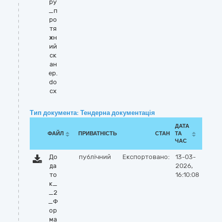
ру
_п
ро
тя
жн
ий
ск
ан
ер.
do
cx
Тип документа: Тендерна документація
ДАТА
ФАЙЛ
ПРИВАТНІСТЬ
СТАН
ТА
ЧАС
До
публічний
Експортовано:
13-03-
да
2026,
то
16:10:08
к_
_2
_Ф
ор
ма