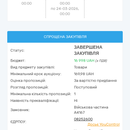
00:00
00:00
по 24-03-2026,
00:00
СПРОЩЕНА ЗАКУПІВЛЯ
ЗАВЕРШЕНА
Статус:
ЗАКУПІВЛЯ
Бюджет:
16 998
UAH
(з ПДВ)
Вид предмету закупівлі:
Товари
Мінімальний крок аукціону:
169,98 UAH
Оцінка пропозицій:
За вартістю придбання
Розгляд пропозицій:
Поступовий
Мінімальна кількість пропозицій:
1
Наявність прекваліфікації:
Ні
Військова частина
Замовник:
А4167
08252600
ЄДРПОУ:
Досьє YouControl