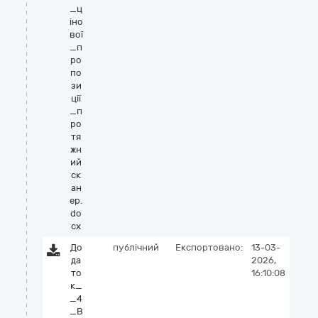
_ц
іно
вої
_п
ро
по
зи
ції
_п
ро
тя
жн
ий
ск
ан
ер.
do
cx
До
публічний
Експортовано:
13-03-
да
2026,
то
16:10:08
к_
_4
_В