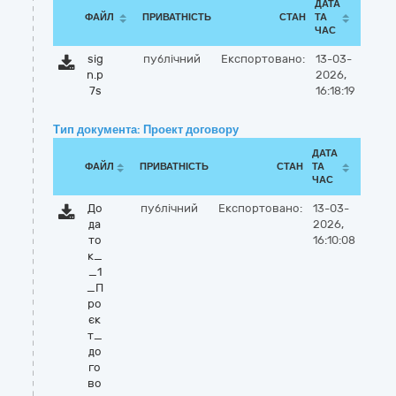
ДАТА
ФАЙЛ
ПРИВАТНІСТЬ
СТАН
ТА
ЧАС
sig
публічний
Експортовано:
13-03-
n.p
2026,
7s
16:18:19
Тип документа: Проект договору
ДАТА
ФАЙЛ
ПРИВАТНІСТЬ
СТАН
ТА
ЧАС
До
публічний
Експортовано:
13-03-
да
2026,
то
16:10:08
к_
_1
_П
ро
єк
т_
до
го
во