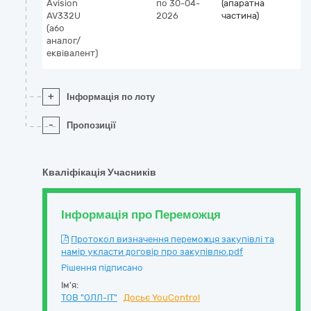
Avision
по 30-04-
(апаратна
AV332U
2026
частина)
(або
аналог/
еквівалент)
+
Інформація по лоту
-
Пропозиції
Кваліфікація Учасників
Інформація про Переможця
Протокол визначення переможця закупівлі та
намір укласти договір про закупівлю.pdf
Рішення підписано
Ім'я:
ТОВ "ОЛЛ-ІТ"
Досьє YouControl