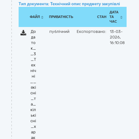
Тип документа: Технічний опис предмету закупівлі
ДАТА
ФАЙЛ
ПРИВАТНІСТЬ
СТАН
ТА
ЧАС
До
публічний
Експортовано:
13-03-
да
2026,
то
16:10:08
к_
_3
_Т
ех
ніч
ні
__
які
сні
_т
а_
кіл
ькі
сні
_х
ар
ак