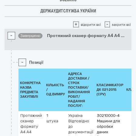
ДЕРЖАУДИТСЛУЖБА УКРАЇНИ
+
-
відкрити всі
закрити всі
-
Протяжний сканер формату А4 А4
...
Завершено
-
Позиції
АДРЕСА
ДОСТАВКИ /
КОНКРЕТНА
СТРОК
КІЛЬКІСТЬ
КЛАСИФІКАТОР
НАЗВА
ПОСТАВКИ/
/
ДК 021:2015
КЛАС
ПРЕДМЕТА
ВИКОНАННЯ
ОД.ВИМІРУ
(CPV)
ЗАКУПІВЛІ
РОБІТ/
НАДАННЯ
ПОСЛУГ:
Протяжний
1
Україна
30210000-4
сканер
штука
Відповідно
Машини для
формату
до
обробки
А4 А4
документації
даних