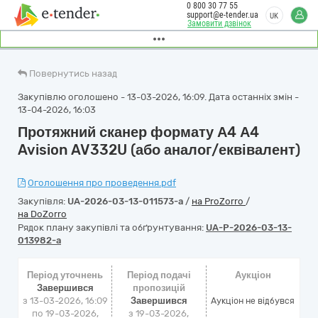
0 800 30 77 55
support@e-tender.ua
UK
Замовити дзвінок
Повернутись назад
Закупівлю оголошено - 13-03-2026, 16:09. Дата останніх змін -
13-04-2026, 16:03
Протяжний сканер формату А4 А4
Avision AV332U (або аналог/еквівалент)
Оголошення про проведення.pdf
Закупівля:
UA-2026-03-13-011573-a
/
на ProZorro
/
на DoZorro
Рядок плану закупівлі та обґрунтування:
UA-P-2026-03-13-
013982-a
Період уточнень
Період подачі
Аукціон
Завершився
пропозицій
з 13-03-2026, 16:09
Завершився
Аукціон не відбувся
по 19-03-2026,
з 19-03-2026,