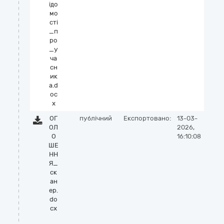
ідо
мо
сті
_п
ро
_у
ча
сн
ик
а.d
oc
x
ОГ
публічний
Експортовано:
13-03-
ОЛ
2026,
О
16:10:08
ШЕ
НН
Я_
ск
ан
ер.
do
cx