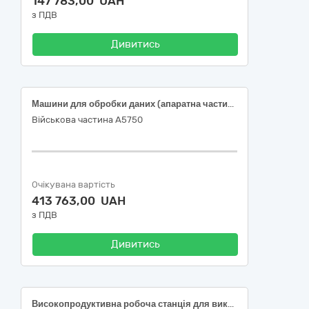
147 783,00 UAH
з ПДВ
Дивитись
Машини для обробки даних (апаратна частина)ноутбуки))
Військова частина А5750
Очікувана вартість
413 763,00 UAH
з ПДВ
Дивитись
Високопродуктивна робоча станція для виконання наукових обчислень в рамках коштів базового фінансування за результатами державної атестації, код ДК 021:2015 (CPV) : 30210000-4 Машини для обробки даних (апаратна частина)