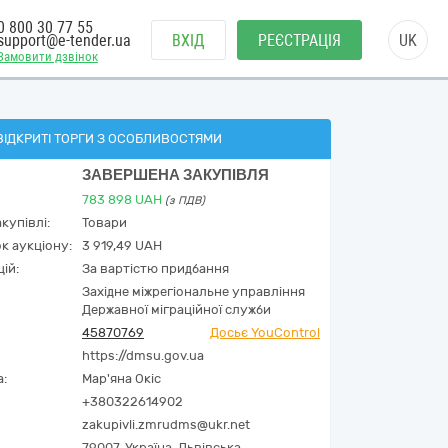
0 800 30 77 55
support@e-tender.ua
ВХІД
РЕЄСТРАЦІЯ
UK
Замовити дзвінок
ВІДКРИТІ ТОРГИ З ОСОБЛИВОСТЯМИ
ЗАВЕРШЕНА ЗАКУПІВЛЯ
783 898
UAH
(з ПДВ)
купівлі:
Товари
к аукціону:
3 919,49 UAH
ій:
За вартістю придбання
Західне міжрегіональне управління
Державної міграційної служби
45870769
Досьє YouControl
https://dmsu.gov.ua
а:
Мар'яна Окіс
+380322614902
zakupivli.zmrudms@ukr.net
79007,
Україна
,
Львівська