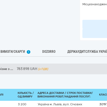
Місцезнаходжен
ВИМОГИ/СКАРГИ
DOZORRO
ДЕРЖАУДИТСЛУЖБА УКРА
1
ізне з
...
783 898
UAH
(з ПДВ)
КІЛЬКІСТЬ /
АДРЕСА ДОСТАВКИ /
СТРОК ПОСТАВКИ/
ВЛІ
КЛАСИ
ОД.ВИМІРУ
ВИКОНАННЯ РОБІТ/НАДАННЯ ПОСЛУГ:
3 200
Україна
м. Львів, вул. Січових
3019