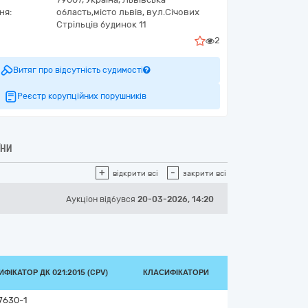
ня:
область,
місто львів,
вул.Січових
Стрільців будинок 11
2
Витяг про відсутність судимості
Реєстр корупційних порушників
ЇНИ
+
-
відкрити всі
закрити всі
Аукціон відбувся
20-03-2026, 14:20
ФІКАТОР ДК 021:2015 (CPV)
КЛАСИФІКАТОРИ
7630-1