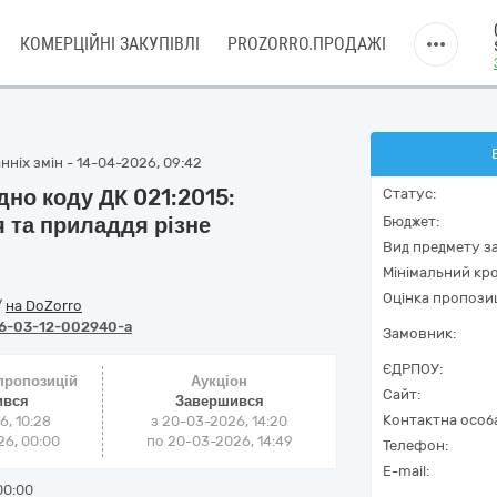
КОМЕРЦІЙНІ ЗАКУПІВЛІ
PROZORRO.ПРОДАЖІ
нніх змін - 14-04-2026, 09:42
дно коду ДК 021:2015:
Статус:
 та приладдя різне
Бюджет:
Вид предмету за
Мінімальний кро
Оцінка пропозиц
/
на DoZorro
6-03-12-002940-a
Замовник:
ЄДРПОУ:
 пропозицій
Аукціон
Сайт:
ився
Завершився
Контактна особ
6, 10:28
з
20-03-2026, 14:20
6, 00:00
по
20-03-2026, 14:49
Телефон:
E-mail:
00:00