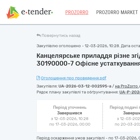
PROZORRO
PROZORRO MARKET
Повернутись назад
Закупівлю оголошено - 12-03-2026, 10:28. Дата оста
Канцелярське приладдя різне згі
30190000-7 Офісне устаткування
Оголошення про проведення.pdf
Закупівля:
UA-2026-03-12-002595-a
/
на ProZorro
Рядок плану закупівлі та обґрунтування:
UA-P-202
Період уточнень
Період подачі
Завершився
Заверш
з 12-03-2026, 10:28
з 12-03-202
по 17-03-2026, 00:00
по 20-03-202
Період оскарження умов закупівлі - по
17-03-2026, 