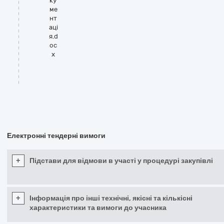
ку
ме
нт
аці
я.d
oc
x
Електронні тендерні вимоги
+
Підстави для відмови в участі у процедурі закупівлі
+
Інформація про інші технічні, якісні та кількісні
характеристики та вимоги до учасника