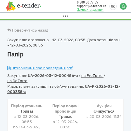
0 800 30 77 55
support@e-tender.ua
UK
Замовити дзвінок
Повернутись назад
Закупівлю оголошено - 12-03-2026, 08:55. Дата останніх змін
- 12-03-2026, 08:56
Папір
Оголошення про проведення.pdf
Закупівля:
UA-2026-03-12-000486-a
/
на ProZorro
/
на DoZorro
Рядок плану закупівлі та обґрунтування:
UA-P-2026-03-12-
000338-a
Період уточнень
Період подачі
Аукціон
Триває
пропозицій
Очікується
з 12-03-2026,
Триває
з
20-03-2026, 11:34
08:55
з 12-03-2026,
по 17-03-2026,
08:55