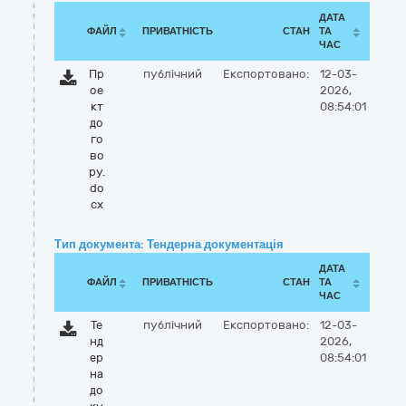
ДАТА
ФАЙЛ
ПРИВАТНІСТЬ
СТАН
ТА
ЧАС
Пр
публічний
Експортовано:
12-03-
ое
2026,
кт
08:54:01
до
го
во
ру.
do
cx
Тип документа: Тендерна документація
ДАТА
ФАЙЛ
ПРИВАТНІСТЬ
СТАН
ТА
ЧАС
Те
публічний
Експортовано:
12-03-
нд
2026,
ер
08:54:01
на
до