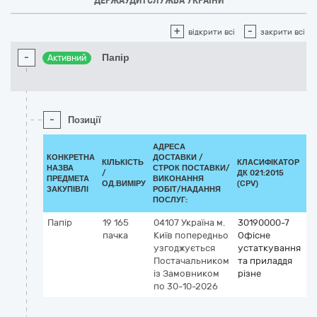
ДЕРЖАУДИТСЛУЖБА УКРАЇНИ
+
-
відкрити всі
закрити всі
-
Папір
Активний
-
Позиції
АДРЕСА
КОНКРЕТНА
ДОСТАВКИ /
КІЛЬКІСТЬ
КЛАСИФІКАТОР
НАЗВА
СТРОК ПОСТАВКИ/
/
ДК 021:2015
К
ПРЕДМЕТА
ВИКОНАННЯ
ОД.ВИМІРУ
(CPV)
ЗАКУПІВЛІ
РОБІТ/НАДАННЯ
ПОСЛУГ:
Папір
19 165
04107
Україна
м.
30190000-7
пачка
Київ
попередньо
Офісне
узгоджується
устаткування
Постачальником
та приладдя
із Замовником
різне
по 30-10-2026