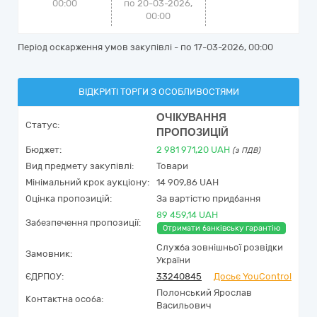
00:00
по 20-03-2026,
00:00
Період оскарження умов закупівлі - по
17-03-2026, 00:00
ВІДКРИТІ ТОРГИ З ОСОБЛИВОСТЯМИ
ОЧІКУВАННЯ
Статус:
ПРОПОЗИЦІЙ
Бюджет:
2 981 971,20
UAH
(з ПДВ)
Вид предмету закупівлі:
Товари
Мінімальний крок аукціону:
14 909,86 UAH
Оцінка пропозицій:
За вартістю придбання
89 459,14 UAH
Забезпечення пропозиції:
Отримати банківську гарантію
Служба зовнішньої розвідки
Замовник:
України
ЄДРПОУ:
33240845
Досьє YouControl
Полонський Ярослав
Контактна особа:
Васильович