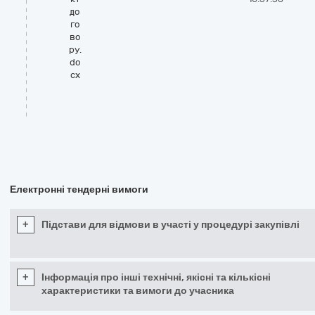
до
го
во
ру.
do
cx
Електронні тендерні вимоги
+
Підстави для відмови в участі у процедурі закупівлі
+
Інформація про інші технічні, якісні та кількісні
характеристики та вимоги до учасника