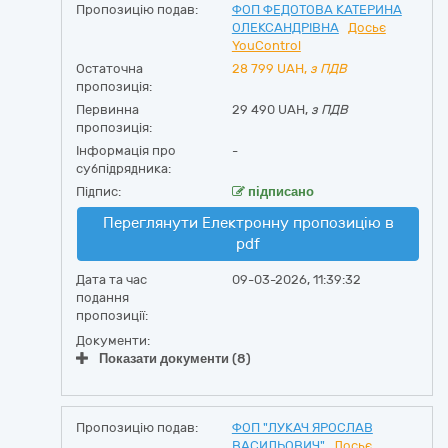
Пропозицію подав:
ФОП ФЕДОТОВА КАТЕРИНА
OЛЕКСАНДРІВНА
Досьє
YouControl
Остаточна
28 799
UAH,
з ПДВ
пропозиція:
Первинна
29 490 UAH,
з ПДВ
пропозиція:
Інформація про
-
субпідрядника:
Підпис:
підписано
Переглянути Електронну пропозицію в
pdf
Дата та час
09-03-2026, 11:39:32
подання
пропозиції:
Документи:
Показати документи (8)
Пропозицію подав:
ФОП "ЛУКАЧ ЯРОСЛАВ
ВАСИЛЬОВИЧ"
Досьє