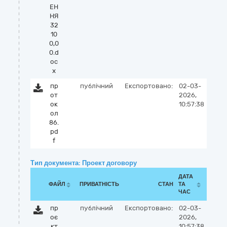
ЕН
НЯ
32
10
0,0
0.d
oc
x
пр
публічний
Експортовано:
02-03-
от
2026,
ок
10:57:38
ол
86.
pd
f
Тип документа: Проект договору
ДАТА
ФАЙЛ
ПРИВАТНІСТЬ
СТАН
ТА
ЧАС
пр
публічний
Експортовано:
02-03-
оє
2026,
кт
10:57:38