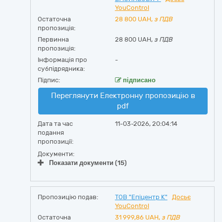
YouControl
Остаточна
28 800
UAH,
з ПДВ
пропозиція:
Первинна
28 800 UAH,
з ПДВ
пропозиція:
Інформація про
-
субпідрядника:
Підпис:
підписано
Переглянути Електронну пропозицію в
pdf
Дата та час
11-03-2026, 20:04:14
подання
пропозиції:
Документи:
Показати документи (15)
Пропозицію подав:
ТОВ "Епіцентр К"
Досьє
YouControl
Остаточна
31 999,86
UAH,
з ПДВ