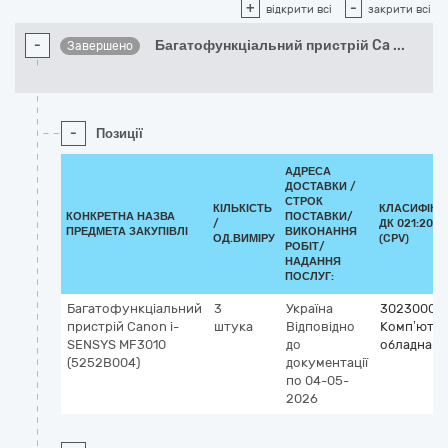
+
-
відкрити всі
закрити всі
-
Багатофункціальний пристрій Ca
...
Завершено
-
Позиції
АДРЕСА
ДОСТАВКИ /
СТРОК
КІЛЬКІСТЬ
КЛАСИФІКА
КОНКРЕТНА НАЗВА
ПОСТАВКИ/
/
ДК 021:2015
ПРЕДМЕТА ЗАКУПІВЛІ
ВИКОНАННЯ
ОД.ВИМІРУ
(CPV)
РОБІТ/
НАДАННЯ
ПОСЛУГ:
Багатофункціальний
3
Україна
30230000
пристрій Canon i-
штука
Відповідно
Комп’юте
SENSYS MF3010
до
обладнанн
(5252B004)
документації
по 04-05-
2026