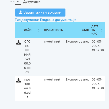
-
Документи
Завантажити архівом
Тип документа: Тендерна документація
ДАТА
ФАЙЛ
ПРИВАТНІСТЬ
СТАН
ТА
ЧАС
ОГО
публічний
Експортовано:
02-03-
ЛО
2026,
ШЕ
10:57:38
ННЯ
321
00,0
0.do
cx
про
публічний
Експортовано:
02-03-
ток
2026,
ол 8
10:57:38
6.pd
f