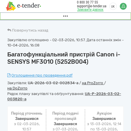
0 800 30 77 55
support@e-tender.ua
UK
Замовити дзвінок
Повернутись назад
Закупівлю оголошено - 02-03-2026, 10:57. Дата останніх змін -
10-04-2026, 16:08
Багатофункціальний пристрій Canon i-
SENSYS MF3010 (5252B004)
Оголошення про проведення.pdf
Закупівля:
UA-2026-03-02-002834-a
/
на ProZorro
/
на DoZorro
Рядок плану закупівлі та обґрунтування:
UA-P-2026-03-02-
003820-a
Період уточнень
Період подачі
Аукціон
Завершився
пропозицій
Завершився
з 02-03-2026,
Завершився
з
13-03-2026, 12:14
10:57
з 07-03-2026,
по
13-03-2026,