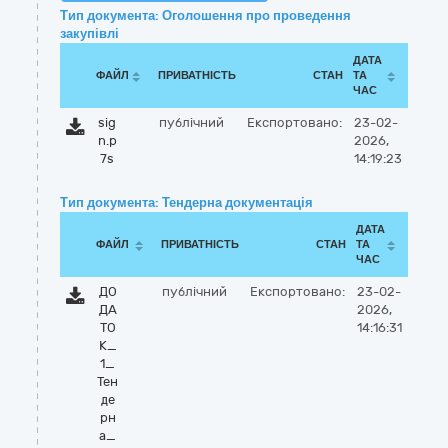
Тип документа: Оголошення про проведення
закупівлі
ДАТА
ФАЙЛ
ПРИВАТНІСТЬ
СТАН
ТА
ЧАС
sig
публічний
Експортовано:
23-02-
n.p
2026,
7s
14:19:23
Тип документа: Тендерна документація
ДАТА
ФАЙЛ
ПРИВАТНІСТЬ
СТАН
ТА
ЧАС
ДО
публічний
Експортовано:
23-02-
ДА
2026,
ТО
14:16:31
К_
1_
Тен
де
рн
а_