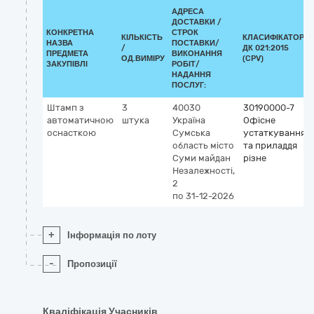
АДРЕСА
ДОСТАВКИ /
КОНКРЕТНА
СТРОК
КІЛЬКІСТЬ
КЛАСИФІКАТОР
НАЗВА
ПОСТАВКИ/
/
ДК 021:2015
ПРЕДМЕТА
ВИКОНАННЯ
ОД.ВИМІРУ
(CPV)
ЗАКУПІВЛІ
РОБІТ/
НАДАННЯ
ПОСЛУГ:
Штамп з
3
40030
30190000-7
автоматичною
штука
Україна
Офісне
оснасткою
Сумська
устаткування
область
місто
та приладдя
Суми
майдан
різне
Незалежності,
2
по 31-12-2026
+
Інформація по лоту
-
Пропозиції
Кваліфікація Учасників