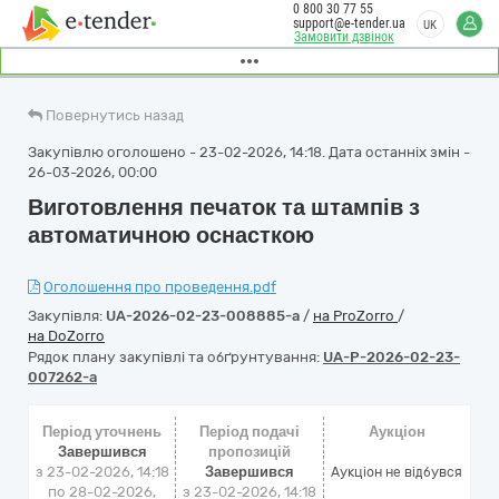
0 800 30 77 55
support@e-tender.ua
UK
Замовити дзвінок
Повернутись назад
Закупівлю оголошено - 23-02-2026, 14:18. Дата останніх змін -
26-03-2026, 00:00
Виготовлення печаток та штампів з
автоматичною оснасткою
Оголошення про проведення.pdf
Закупівля:
UA-2026-02-23-008885-a
/
на ProZorro
/
на DoZorro
Рядок плану закупівлі та обґрунтування:
UA-P-2026-02-23-
007262-a
Період уточнень
Період подачі
Аукціон
Завершився
пропозицій
з 23-02-2026, 14:18
Завершився
Аукціон не відбувся
по 28-02-2026,
з 23-02-2026, 14:18