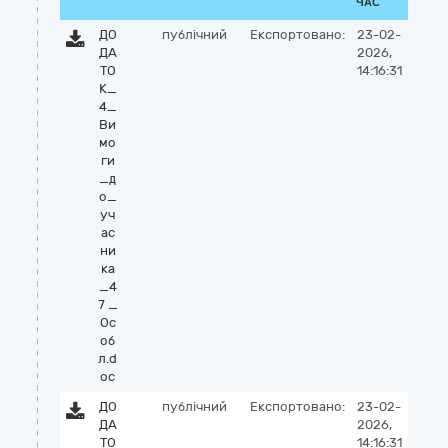
ЧАС
ДО
публічний
Експортовано:
23-02-
ДА
2026,
ТО
14:16:31
К_
4_
Ви
мо
ги
_д
о_
уч
ас
ни
ка
_4
7 _
Ос
об
л.d
oc
ДО
публічний
Експортовано:
23-02-
ДА
2026,
ТО
14:16:31