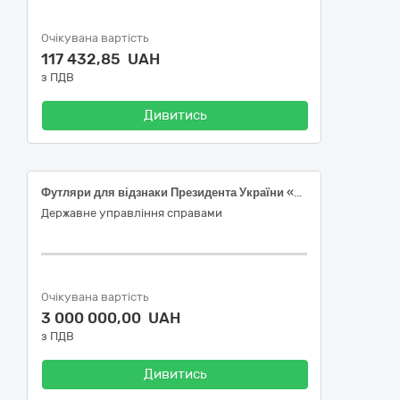
Очікувана вартість
117 432,85 UAH
з ПДВ
Дивитись
Футляри для відзнаки Президента України «За участь у ліквідації наслідків аварії на Чорнобильській АЕС»
Державне управління справами
Очікувана вартість
3 000 000,00 UAH
з ПДВ
Дивитись