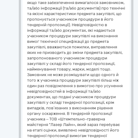
якщо таке забезпечення вимагалося замовником,
та/або інформації (та/або документів) про технічні
та якісні характеристики предмета закупівлі, що
пропонується учасником процедури в його
тендерній пропозиції). Невідповідністю в
інформації та/або документах, які надаються
учасником процедури закупівлі на виконання
вимог технічної специфікації до предмета
закупівлі, вважаються помилки, виправлення
яких не призводить до зміни предмета закупівлі,
запропонованого учасником процедури
закупівлі у складі його тендерної пропозиції,
найменування товару, марки, моделі тощо.
Замовник не може розміщувати щодо одного й
того ж учасника процедури закупівлі більш ніж
один раз повідомлення з вимогою про усунення
невідповідностей в інформації та/або
документах, що подані учасником процедури
закупівлі у складі тендерної пропозиції, крім
випадків, пов’язаних з виконанням рішення
органу оскарження. В тендерній пропозиції
учасника – ТОВ «Штемпельно-граверна
майстерня "Лазер Лайн», який зараз перебуває
на етапі оцінки, виявлено невідповідності його
тендерної пропозиції вимогам тендерної