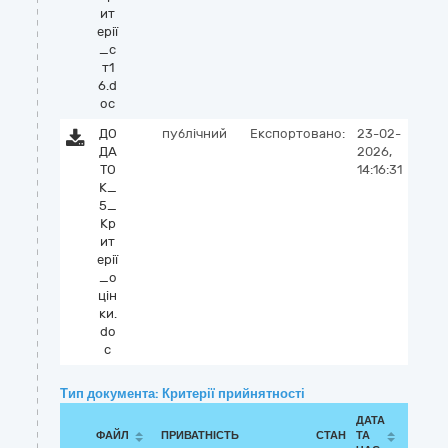
ит
ерії
_с
т1
6.d
oc
ДО
публічний
Експортовано:
23-02-
ДА
2026,
ТО
14:16:31
К_
5_
Кр
ит
ерії
_о
цін
ки.
do
c
Тип документа: Критерії прийнятності
ДАТА
ФАЙЛ
ПРИВАТНІСТЬ
СТАН
ТА