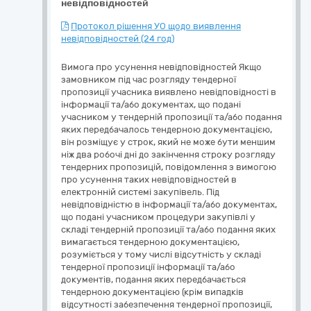
невідповідностей
Протокол рішення УО щодо виявлення
невідповідностей (24 год)
Вимога про усунення невідповідностей Якщо
замовником під час розгляду тендерної
пропозиції учасника виявлено невідповідності в
інформації та/або документах, що подані
учасником у тендерній пропозиції та/або подання
яких передбачалось тендерною документацією,
він розміщує у строк, який не може бути меншим
ніж два робочі дні до закінчення строку розгляду
тендерних пропозицій, повідомлення з вимогою
про усунення таких невідповідностей в
електронній системі закупівель. Під
невідповідністю в інформації та/або документах,
що подані учасником процедури закупівлі у
складі тендерній пропозиції та/або подання яких
вимагається тендерною документацією,
розуміється у тому числі відсутність у складі
тендерної пропозиції інформації та/або
документів, подання яких передбачається
тендерною документацією (крім випадків
відсутності забезпечення тендерної пропозиції,