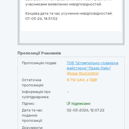
учасниками виявлених невідповідностей.
Кінцева дата та час усунення невідповідностей:
07-03-26, 14:51:52
Пропозиції Учасників
Пропозицію подав:
ТОВ "Штемпельно-граверна
майстерня "Лазер Лайн"
Досьє YouControl
Остаточна
8 712
UAH,
з ПДВ
пропозиція:
Інформація про
-
субпідрядника:
Підпис:
підписано
Дата та час
02-03-2026, 12:07:22
подання
пропозиції:
Документи: