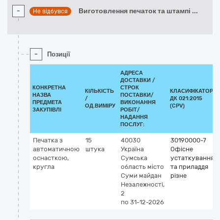
-
Виготовлення печаток та штампі
...
Не відбувся
-
Позиції
АДРЕСА
ДОСТАВКИ /
КОНКРЕТНА
СТРОК
КІЛЬКІСТЬ
КЛАСИФІКАТОР
НАЗВА
ПОСТАВКИ/
/
ДК 021:2015
ПРЕДМЕТА
ВИКОНАННЯ
ОД.ВИМІРУ
(CPV)
ЗАКУПІВЛІ
РОБІТ/
НАДАННЯ
ПОСЛУГ:
Печатка з
15
40030
30190000-7
автоматичною
штука
Україна
Офісне
оснасткою,
Сумська
устаткування
кругла
область
місто
та приладдя
Суми
майдан
різне
Незалежності,
2
по 31-12-2026