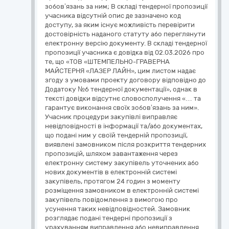
зобов’язань за ним; В складі тендерної пропозиції
учасника відсутній опис де зазначено код
доступу, за яким існує можливість перевірити
достовірність наданого статуту або переглянути
електронну версію документу. В складі тендерної
пропозиції учасника є довідка від 02.03.2026 про
те, що «ТОВ «ШТЕМПЕЛЬНО-ГРАВЕРНА
МАЙСТЕРНЯ «ЛАЗЕР ЛАЙН», цим листом надає
згоду з умовами проекту договору відповідно до
Додатоку №6 тендерної документації», однак в
тексті довідки відсутнє словосполучення «… та
гарантує виконання своїх зобов’язань за ним».
Учасник процедури закупівлі виправляє
невідповідності в інформації та/або документах,
що подані ним у своїй тендерній пропозиції,
виявлені замовником після розкриття тендерних
пропозицій, шляхом завантаження через
електронну систему закупівель уточнених або
нових документів в електронній системі
закупівель, протягом 24 годин з моменту
розміщення замовником в електронній системі
закупівель повідомлення з вимогою про
усунення таких невідповідностей. Замовник
розглядає подані тендерні пропозиції з
урахуванням виправлення або невиправлення