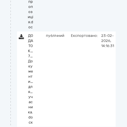
пр
оп
оз
иці
я.d
oc
ДО
публічний
Експортовано:
23-02-
ДА
2026,
ТО
14:16:31
К_
7_
До
ку
ме
нт
и_
дл
я_
уч
ас
ни
ка.
do
cx