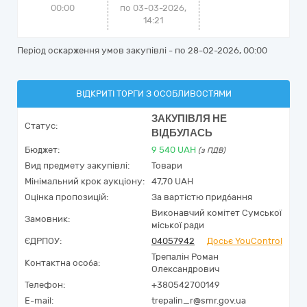
00:00
по 03-03-2026,
14:21
Період оскарження умов закупівлі - по
28-02-2026, 00:00
ВІДКРИТІ ТОРГИ З ОСОБЛИВОСТЯМИ
ЗАКУПІВЛЯ НЕ
Статус:
ВІДБУЛАСЬ
Бюджет:
9 540
UAH
(з ПДВ)
Вид предмету закупівлі:
Товари
Мінімальний крок аукціону:
47,70 UAH
Оцінка пропозицій:
За вартістю придбання
Виконавчий комітет Сумської
Замовник:
міської ради
ЄДРПОУ:
04057942
Досьє YouControl
Трепалін Роман
Контактна особа:
Олександрович
Телефон:
+380542700149
E-mail:
trepalin_r@smr.gov.ua