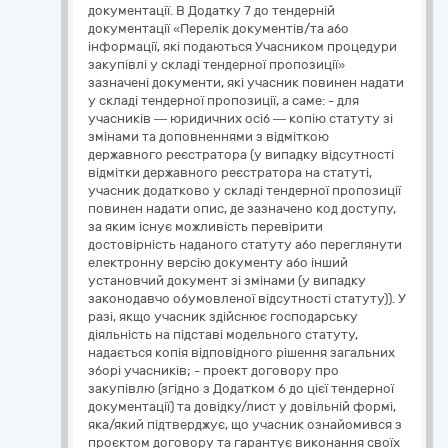
документації. В Додатку 7 до тендерній
документації «Перелік документів/та або
інформації, які подаються Учасником процедури
закупівлі у складі тендерної пропозиції»
зазначені документи, які учасник повинен надати
у складі тендерної пропозиції, а саме: - для
учасників — юридичних осіб — копію статуту зі
змінами та доповненнями з відміткою
державного реєстратора (у випадку відсутності
відмітки державного реєстратора на статуті,
учасник додатково у складі тендерної пропозиції
повинен надати опис, де зазначено код доступу,
за яким існує можливість перевірити
достовірність наданого статуту або переглянути
електронну версію документу або інший
установчий документ зі змінами (у випадку
законодавчо обумовленої відсутності статуту)). У
разі, якщо учасник здійснює господарську
діяльність на підставі модельного статуту,
надається копія відповідного рішення загальних
зборі учасників; - проект договору про
закупівлю (згідно з Додатком 6 до цієї тендерної
документації) та довідку/лист у довільній формі,
яка/який підтверджує, що учасник ознайомився з
проєктом договору та гарантує виконання своїх