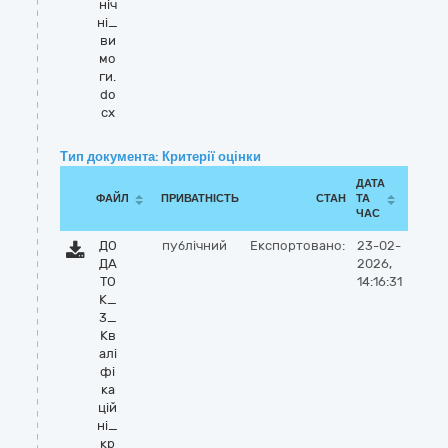
ніч
ні_
ви
мо
ги.
do
cx
Тип документа: Критерії оцінки
ДАТА
ФАЙЛ
ПРИВАТНІСТЬ
СТАН
ТА
ЧАС
ДО
публічний
Експортовано:
23-02-
ДА
2026,
ТО
14:16:31
К_
3_
Кв
алі
фі
ка
цій
ні_
кр