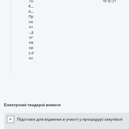
ТО
14:16:31
К_
6_
Пр
оє
кт
_д
ог
ов
ор
у.d
oc
Електронні тендерні вимоги
+
Підстави для відмови в участі у процедурі закупівлі