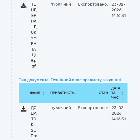
ТЕ
публічний
Експортовано:
23-02-
НД
2026,
ЕР
14:16:31
НА
_Д
ОК
УМ
ЕН
ТА
ЦІ
Я.p
df
Тип документа: Технічний опис предмету закупівлі
ДАТА
ФАЙЛ
ПРИВАТНІСТЬ
СТАН
ТА
ЧАС
ДО
публічний
Експортовано:
23-02-
ДА
2026,
ТО
14:16:31
К_
2_
Тех