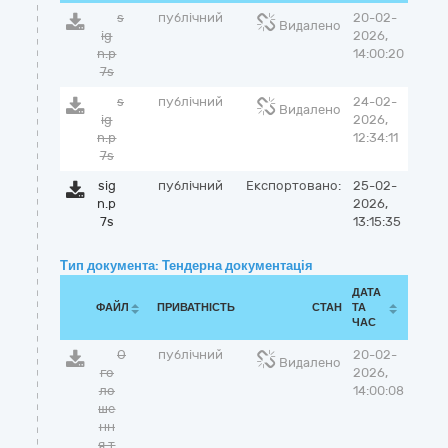
s
публічний
20-02-
Видалено
ig
2026,
n.p
14:00:20
7s
s
публічний
24-02-
Видалено
ig
2026,
n.p
12:34:11
7s
sig
публічний
Експортовано:
25-02-
n.p
2026,
7s
13:15:35
Тип документа: Тендерна документація
ДАТА
ФАЙЛ
ПРИВАТНІСТЬ
СТАН
ТА
ЧАС
О
публічний
20-02-
Видалено
го
2026,
ло
14:00:08
ше
нн
я т