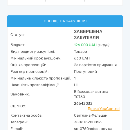
СПРОЩЕНА ЗАКУПІВЛЯ
ЗАВЕРШЕНА
Статус:
ЗАКУПІВЛЯ
Бюджет:
126 000
UAH
(з ПДВ)
Вид предмету закупівлі:
Товари
Мінімальний крок аукціону:
630 UAH
Оцінка пропозицій:
За вартістю придбання
Розгляд пропозицій:
Поступовий
Мінімальна кількість пропозицій:
1
Наявність прекваліфікації:
Ні
Військова частина
Замовник:
Т0760
26642032
ЄДРПОУ:
Досьє YouControl
Контактна особа:
Світлана Фельцан
Телефон:
380675280856
E-mail:
spt0760@dsst.gov.ua