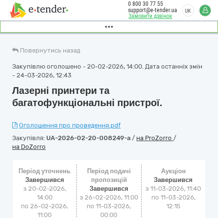
0 800 30 77 55
support@e-tender.ua
UK
Замовити дзвінок
Повернутись назад
Закупівлю оголошено - 20-02-2026, 14:00. Дата останніх змін
- 24-03-2026, 12:43
Лазерні принтери та
багатофункціональні пристрої.
Оголошення про проведення.pdf
Закупівля:
UA-2026-02-20-008249-a
/
на ProZorro
/
на DoZorro
Період уточнень
Період подачі
Аукціон
Завершився
пропозицій
Завершився
з 20-02-2026,
Завершився
з
11-03-2026, 11:40
14:00
з 26-02-2026, 11:00
по
11-03-2026,
по 26-02-2026,
по 11-03-2026,
12:15
11:00
00:00