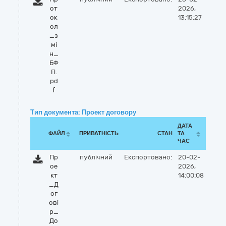
от
2026,
ок
13:15:27
ол
_з
мі
н_
БФ
П.
pd
f
Тип документа: Проект договору
ДАТА
ФАЙЛ
ПРИВАТНІСТЬ
СТАН
ТА
ЧАС
Пр
публічний
Експортовано:
20-02-
ое
2026,
кт
14:00:08
_Д
ог
ові
р_
До