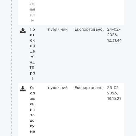
кці
я.d
oc
x
Пр
публічний
Експортовано:
24-02-
от
2026,
ок
12:31:44
ол
_з
мі
н_
ТД.
pd
f
Ог
публічний
Експортовано:
25-02-
ол
2026,
ош
13:15:27
ен
ня
та
до
ку
ме