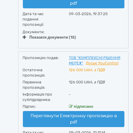
pdf
Дата та час
09-03-2026, 19:37:25
подання
пропозиції:
Документи:
Показати документи (15)
Пропозицію подав:
ТОВ "КОМПЛЕКСНІ РІШЕННЯ
МЕРЕЖ"
Досьє YouControl
Остаточна
126 000
UAH,
з ПДВ
пропозиція:
Первинна
126 000 UAH,
з ПДВ
пропозиція:
Інформація про
-
субпідрядника:
Підпис:
підписано
Переглянути Електронну пропозицію в
pdf
Дата та час
09-03-2026, 12:11:14