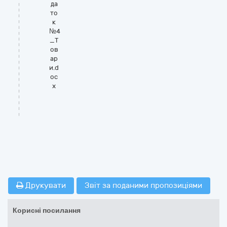
да
то
к
№4
_Т
ов
ар
и.d
oc
x
Друкувати
Звіт за поданими пропозиціями
Корисні посилання