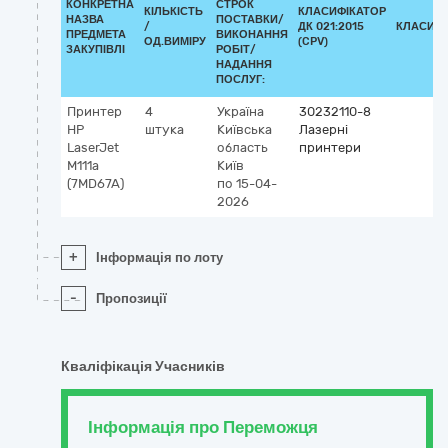
КОНКРЕТНА
СТРОК
КІЛЬКІСТЬ
КЛАСИФІКАТОР
НАЗВА
ПОСТАВКИ/
/
ДК 021:2015
КЛАСИФІ
ПРЕДМЕТА
ВИКОНАННЯ
ОД.ВИМІРУ
(CPV)
ЗАКУПІВЛІ
РОБІТ/
НАДАННЯ
ПОСЛУГ:
Принтер
4
Україна
30232110-8
HP
штука
Київська
Лазерні
LaserJet
область
принтери
M111a
Київ
(7MD67A)
по 15-04-
2026
+
Інформація по лоту
-
Пропозиції
Кваліфікація Учасників
Інформація про Переможця