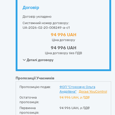
Договір
Договір укладено
Системний номер договору:
UA-2026-02-20-008249-a-c1
94 996 UAH
Ціна договору
94 996 UAH
Ціна договору без ПДВ
Деталі договору
Пропозиції Учасників
Пропозицію подав:
ФОП "Сторожук Ольга
Андріївна"
Досьє YouControl
Остаточна
94 996
UAH,
з ПДВ
пропозиція:
Первинна
94 996 UAH,
з ПДВ
пропозиція: