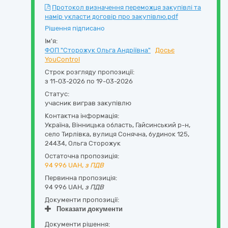
Протокол визначення переможця закупівлі та
намір укласти договір про закупівлю.pdf
Рішення підписано
Ім'я:
ФОП "Сторожук Ольга Андріївна"
Досьє
YouControl
Строк розгляду пропозиції:
з 11-03-2026 по 19-03-2026
Статус:
учасник виграв закупівлю
Контактна інформація:
Україна
,
Вінницька область
,
Гайсинський р-н,
село Тирлівка,
вулиця Сонячна, будинок 125
,
24434
,
Ольга Сторожук
Остаточна пропозиція:
94 996
UAH,
з ПДВ
Первинна пропозиція:
94 996 UAH,
з ПДВ
Документи пропозиції:
Показати документи
Документи рішення: