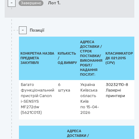
-
Лот 1.
Завершено
-
Позиції
АДРЕСА
ДОСТАВКИ /
СТРОК
КОНКРЕТНА НАЗВА
КІЛЬКІСТЬ
КЛАСИФІКАТОР
ПОСТАВКИ/
ПРЕДМЕТА
/
ДК 021:2015
К
ВИКОНАННЯ
ЗАКУПІВЛІ
ОД.ВИМІРУ
(CPV)
РОБІТ/
НАДАННЯ
ПОСЛУГ:
Багато
6
Україна
30232110-8
функціональний
штука
Київська
Лазерні
пристрій Canon
область
принтери
i-SENSYS
Київ
MF272dw
по 15-04-
(5621C013)
2026
АДРЕСА
ДОСТАВКИ /