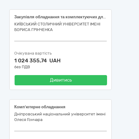
Закупівля обладнання та комплектуючих для забезпечення функціонування й розвитку навчально-дослідницького простору 3D Hub відповідно до Міжнародного грантового проєкту ЄС Еразмус+ «Мікрокваліфікація з адитивного виробництва для персоналізованої реабілітації та відновлення після воєнних травм» -AM-Heal, № 2025-1-IE02-KA220-HED-000356678 (Грантова Угода № 2025-1-IE02-KA220-HED-000356678) ДК 021:2015: 30230000-0 — Комп’ютерне обладнання.
КИЇВСЬКИЙ СТОЛИЧНИЙ УНІВЕРСИТЕТ ІМЕНІ
БОРИСА ГРІНЧЕНКА
Очікувана вартість
1 024 355,74 UAH
без ПДВ
Дивитись
Комп’ютерне обладнання
Дніпровський національний університет імені
Олеся Гончара