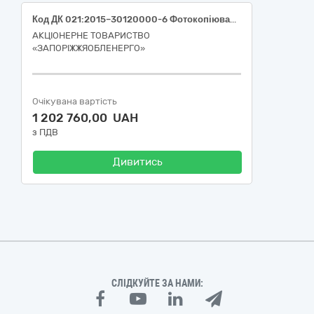
Код ДК 021:2015–30120000-6 Фотокопіювальне та поліграфічне обладнання для офсетного друку (Багатофункціональні пристрої)
АКЦІОНЕРНЕ ТОВАРИСТВО
«ЗАПОРІЖЖЯОБЛЕНЕРГО»
Очікувана вартість
1 202 760,00 UAH
з ПДВ
Дивитись
СЛІДКУЙТЕ ЗА НАМИ: