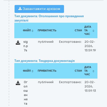
Завантажити архівом
Тип документа: Оголошення про проведення
закупівлі
ДАТА
ФАЙЛ
ПРИВАТНІСТЬ
СТАН
ТА
ЧАС
sig
публічний
Експортовано:
20-02-
n.p
2026,
7s
13:59:19
Тип документа: Тендерна документація
ДАТА
ФАЙЛ
ПРИВАТНІСТЬ
СТАН
ТА
ЧАС
Ог
публічний
Експортовано:
20-02-
ол
2026,
ош
13:59:13
ен
ня
та