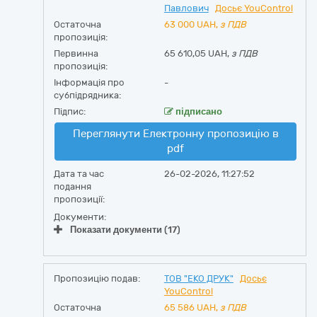
Павлович
Досьє YouControl
Остаточна
63 000
UAH,
з ПДВ
пропозиція:
Первинна
65 610,05 UAH,
з ПДВ
пропозиція:
Інформація про
-
субпідрядника:
Підпис:
підписано
Переглянути Електронну пропозицію в
pdf
Дата та час
26-02-2026, 11:27:52
подання
пропозиції:
Документи:
Показати документи (17)
Пропозицію подав:
ТОВ "ЕКО ДРУК"
Досьє
YouControl
Остаточна
65 586
UAH,
з ПДВ