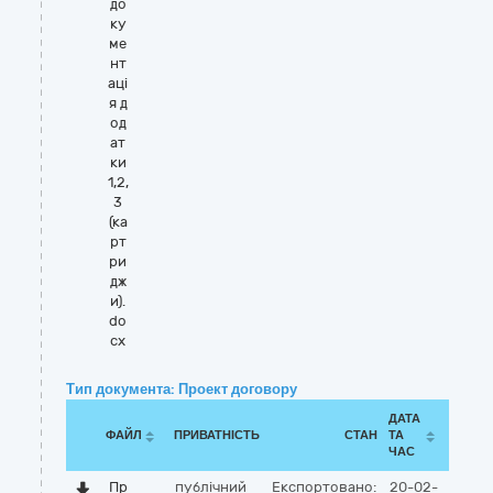
до
ку
ме
нт
аці
я д
од
ат
ки
1,2,
3
(ка
рт
ри
дж
и).
do
cx
Тип документа: Проект договору
ДАТА
ФАЙЛ
ПРИВАТНІСТЬ
СТАН
ТА
ЧАС
Пр
публічний
Експортовано:
20-02-