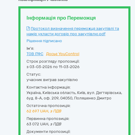
Інформація про Переможця
Протокол визначення переможця закупівлі та
намір укласти договір про закупівлю.pdf
Рішення підписано
Ім'я:
ТОВ ІТФС
Досьє YouControl
Строк розгляду пропозиції:
з 03-03-2026 по 11-03-2026
Статус:
учасник виграв закупівлю
Контактна інформація:
Україна
,
Київська область
,
Київ,
вул. Дегтярівська,
буд. 8-А, оф. 209
,
04050
,
Поляшенко Дмитро
Остаточна пропозиція:
62 697
UAH,
з ПДВ
Первинна пропозиція:
63 072 UAH,
з ПДВ
Документи пропозиції: