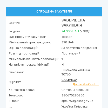
СПРОЩЕНА ЗАКУПІВЛЯ
ЗАВЕРШЕНА
Статус:
ЗАКУПІВЛЯ
Бюджет:
74 000
UAH
(з ПДВ)
Вид предмету закупівлі:
Товари
Мінімальний крок аукціону:
370 UAH
Оцінка пропозицій:
За вартістю придбання
Розгляд пропозицій:
Поступовий
Мінімальна кількість пропозицій:
1
Наявність прекваліфікації:
Ні
Військова частина
Замовник:
Т0760
26642032
ЄДРПОУ:
Досьє YouControl
Контактна особа:
Світлана Фельцан
Телефон:
380675280856
E-mail:
spt0760@dsst.gov.ua
Україна
,
Київська