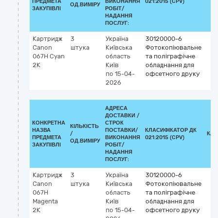
ПРЕДМЕТА
ВИКОНАННЯ
021:2015 (CPV)
ОД.ВИМІРУ
ЗАКУПІВЛІ
РОБІТ/
НАДАННЯ
ПОСЛУГ:
Картридж
3
Україна
30120000-6
Canon
штука
Київська
Фотокопіювальне
067H Cyan
область
та поліграфічне
2K
Київ
обладнання для
по 15-04-
офсетного друку
2026
АДРЕСА
ДОСТАВКИ /
КОНКРЕТНА
СТРОК
КІЛЬКІСТЬ
НАЗВА
ПОСТАВКИ/
КЛАСИФІКАТОР ДК
/
КЛА
ПРЕДМЕТА
ВИКОНАННЯ
021:2015 (CPV)
ОД.ВИМІРУ
ЗАКУПІВЛІ
РОБІТ/
НАДАННЯ
ПОСЛУГ:
Картридж
3
Україна
30120000-6
Canon
штука
Київська
Фотокопіювальне
067H
область
та поліграфічне
Magenta
Київ
обладнання для
2K
по 15-04-
офсетного друку