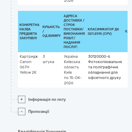
2026
АДРЕСА
ДОСТАВКИ /
КОНКРЕТНА
СТРОК
КІЛЬКІСТЬ
НАЗВА
ПОСТАВКИ/
КЛАСИФІКАТОР ДК
/
КЛА
ПРЕДМЕТА
ВИКОНАННЯ
021:2015 (CPV)
ОД.ВИМІРУ
ЗАКУПІВЛІ
РОБІТ/
НАДАННЯ
ПОСЛУГ:
Картридж
3
Україна
30120000-6
Canon
штука
Київська
Фотокопіювальне
067H
область
та поліграфічне
Yellow 2K
Київ
обладнання для
по 15-04-
офсетного друку
2026
+
Інформація по лоту
-
Пропозиції
Кваліфікація Учасників