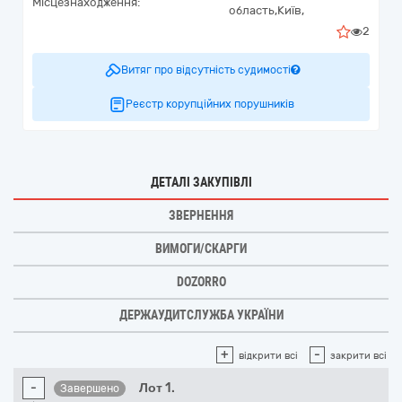
Місцезнаходження:
область,
Київ,
2
Витяг про відсутність судимості
Реєстр корупційних порушників
ДЕТАЛІ ЗАКУПІВЛІ
ЗВЕРНЕННЯ
ВИМОГИ/СКАРГИ
DOZORRO
ДЕРЖАУДИТСЛУЖБА УКРАЇНИ
+
-
відкрити всі
закрити всі
-
Лот 1.
Завершено