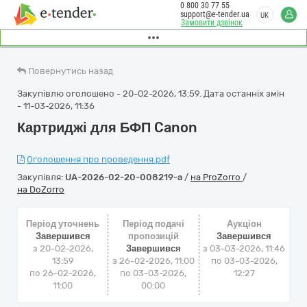
0 800 30 77 55
support@e-tender.ua
UK
Замовити дзвінок
Повернутись назад
Закупівлю оголошено - 20-02-2026, 13:59. Дата останніх змін
- 11-03-2026, 11:36
Картриджі для БФП Canon
Оголошення про проведення.pdf
Закупівля:
UA-2026-02-20-008219-a
/
на ProZorro
/
на DoZorro
Період уточнень
Період подачі
Аукціон
Завершився
пропозицій
Завершився
з 20-02-2026,
Завершився
з
03-03-2026, 11:46
13:59
з 26-02-2026, 11:00
по
03-03-2026,
по 26-02-2026,
по 03-03-2026,
12:27
11:00
00:00