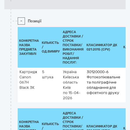
-
Позиції
АДРЕСА
ДОСТАВКИ /
КОНКРЕТНА
СТРОК
КІЛЬКІСТЬ
НАЗВА
ПОСТАВКИ/
КЛАСИФІКАТОР ДК
/
КЛА
ПРЕДМЕТА
ВИКОНАННЯ
021:2015 (CPV)
ОД.ВИМІРУ
ЗАКУПІВЛІ
РОБІТ/
НАДАННЯ
ПОСЛУГ:
Картридж
5
Україна
30120000-6
Canon
штука
Київська
Фотокопіювальне
067H
область
та поліграфічне
Black 3K
Київ
обладнання для
по 15-04-
офсетного друку
2026
АДРЕСА
ДОСТАВКИ /
КОНКРЕТНА
СТРОК
КІЛЬКІСТЬ
НАЗВА
ПОСТАВКИ/
КЛАСИФІКАТОР ДК
/
КЛА