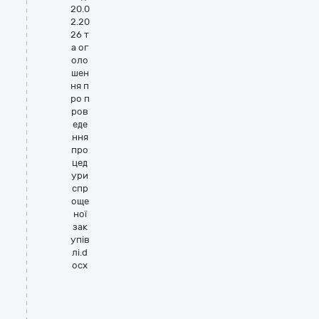
20.0
2.20
26 т
а ог
оло
шен
ня п
ро п
ров
еде
ння
про
цед
ури
спр
още
ної
зак
упів
лі.d
ocx