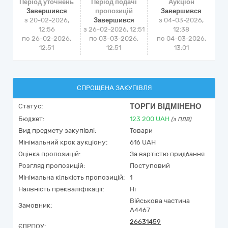
Період уточнень
Період подачі
Аукціон
Завершився
пропозицій
Завершився
з 20-02-2026,
Завершився
з
04-03-2026,
12:56
з 26-02-2026, 12:51
12:38
по 26-02-2026,
по 03-03-2026,
по
04-03-2026,
12:51
12:51
13:01
СПРОЩЕНА ЗАКУПІВЛЯ
ТОРГИ ВІДМІНЕНО
Статус:
Бюджет:
123 200
UAH
(з ПДВ)
Вид предмету закупівлі:
Товари
Мінімальний крок аукціону:
616 UAH
Оцінка пропозицій:
За вартістю придбання
Розгляд пропозицій:
Поступовий
Мінімальна кількість пропозицій:
1
Наявність прекваліфікації:
Ні
Військова частина
Замовник:
А4467
26631459
ЄДРПОУ: