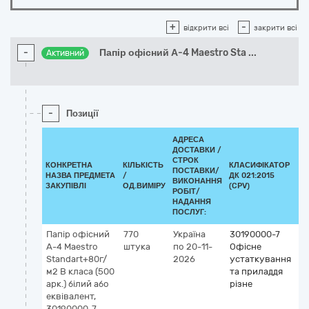
+
-
відкрити всі
закрити всі
-
Папір офісний А-4 Maestro Sta
...
Активний
-
Позиції
АДРЕСА
ДОСТАВКИ /
СТРОК
КОНКРЕТНА
КІЛЬКІСТЬ
КЛАСИФІКАТОР
ПОСТАВКИ/
НАЗВА ПРЕДМЕТА
/
ДК 021:2015
КЛ
ВИКОНАННЯ
ЗАКУПІВЛІ
ОД.ВИМІРУ
(CPV)
РОБІТ/
НАДАННЯ
ПОСЛУГ:
Папір офісний
770
Україна
30190000-7
А-4 Maestro
штука
по 20-11-
Офісне
Standart+80г/
2026
устаткування
м2 В класа (500
та приладдя
арк.) білий або
різне
еквівалент,
30190000-7