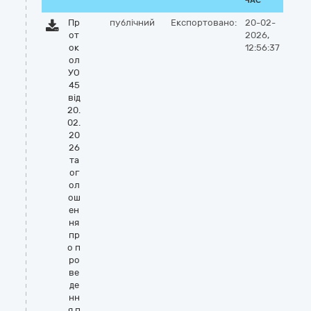
ЧАС
Пр
публічний
Експортовано:
20-02-
от
2026,
ок
12:56:37
ол
УО
45
від
20.
02.
20
26
та
ог
ол
ош
ен
ня
пр
о п
ро
ве
де
нн
я п