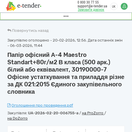
0 800 30 77 55
support@e-tender.ua
UK
Замовити дзвінок
Повернутись назад
Закупівлю оголошено - 20-02-2026, 12:56. Дата останніх змін
- 06-03-2026, 11:44
Папір офісний А-4 Maestro
Standart+80г/м2 В класа (500 арк.)
білий або еквівалент, 30190000-7
Офісне устаткування та приладдя різне
за ДК 021:2015 Єдиного закупівельного
словника
Оголошення про проведення.pdf
Закупівля:
UA-2026-02-20-006755-a
/
на ProZorro
/
на DoZorro