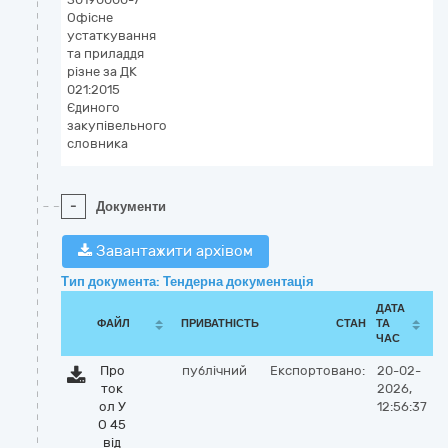
Офісне
устаткування
та приладдя
різне за ДК
021:2015
Єдиного
закупівельного
словника
-
Документи
Завантажити архівом
Тип документа: Тендерна документація
ДАТА
ФАЙЛ
ПРИВАТНІСТЬ
СТАН
ТА
ЧАС
Про
публічний
Експортовано:
20-02-
ток
2026,
ол У
12:56:37
О 45
від