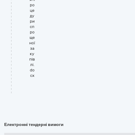
ро
це
ду
ри
сп
ро
ще
ної
за
ку
пів
лі.
do
cx
Електронні тендерні вимоги