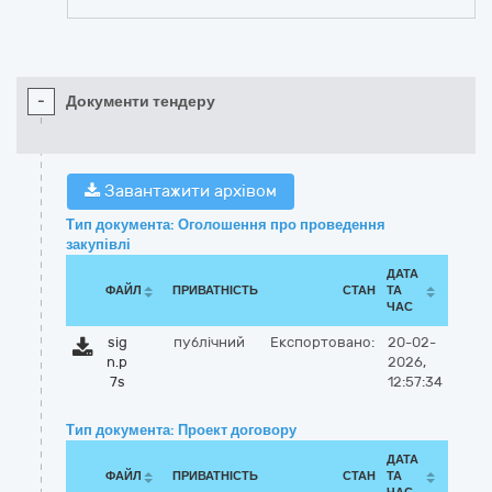
-
Документи тендеру
Завантажити архівом
Тип документа: Оголошення про проведення
закупівлі
ДАТА
ФАЙЛ
ПРИВАТНІСТЬ
СТАН
ТА
ЧАС
sig
публічний
Експортовано:
20-02-
n.p
2026,
7s
12:57:34
Тип документа: Проект договору
ДАТА
ФАЙЛ
ПРИВАТНІСТЬ
СТАН
ТА