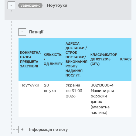
-
Ноутбуки
Завершено
-
Позиції
АДРЕСА
ДОСТАВКИ /
КОНКРЕТНА
СТРОК
КІЛЬКІСТЬ
КЛАСИФІКАТОР
НАЗВА
ПОСТАВКИ/
/
ДК 021:2015
КЛАСИФІ
ПРЕДМЕТА
ВИКОНАННЯ
ОД.ВИМІРУ
(CPV)
ЗАКУПІВЛІ
РОБІТ/
НАДАННЯ
ПОСЛУГ:
Ноутбуки
20
Україна
30210000-4
штука
по 31-03-
Машини для
2026
обробки
даних
(апаратна
частина)
+
Інформація по лоту