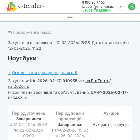
0 800 30 77 55
support@e-tender.ua
UK
Замовити дзвінок
Повернутись назад
Закупівлю оголошено - 17-02-2026, 15:33. Дата останніх змін -
12-03-2026, 11:22
Ноутбуки
Оголошення про проведення.pdf
Закупівля:
UA-2026-02-17-010935-a
/
на ProZorro
/
на DoZorro
Рядок плану закупівлі та обґрунтування:
UA-P-2026-02-17-
013463-a
Період уточнень
Період подачі
Аукціон
Завершився
пропозицій
з 17-02-2026, 15:33
Завершився
Аукціон не відбувся
по 22-02-2026,
з 17-02-2026, 15:33
00:00
по 25-02-2026,