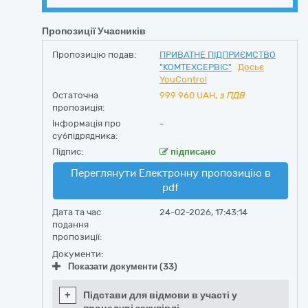
Пропозиції Учасників
Пропозицію подав:
ПРИВАТНЕ ПІДПРИЄМСТВО
"КОМТЕХСЕРВІС"
Досьє
YouControl
Остаточна
999 960
UAH,
з ПДВ
пропозиція:
Інформація про
-
субпідрядника:
Підпис:
підписано
Переглянути Електронну пропозицію в
pdf
Дата та час
24-02-2026, 17:43:14
подання
пропозиції:
Документи:
Показати документи (33)
+
Підстави для відмови в участі у