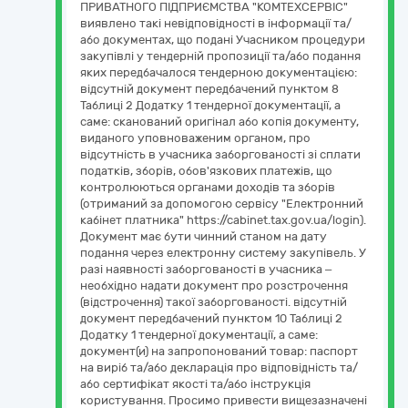
ПРИВАТНОГО ПІДПРИЄМСТВА "КОМТЕХСЕРВІС"
виявлено такі невідповідності в інформації та/
або документах, що подані Учасником процедури
закупівлі у тендерній пропозиції та/або подання
яких передбачалося тендерною документацією:
відсутній документ передбачений пунктом 8
Таблиці 2 Додатку 1 тендерної документації, а
саме: сканований оригінал або копія документу,
виданого уповноваженим органом, про
відсутність в учасника заборгованості зі сплати
податків, зборів, обов'язкових платежів, що
контролюються органами доходів та зборів
(отриманий за допомогою сервісу "Електронний
кабінет платника" https://cabinet.tax.gov.ua/login).
Документ має бути чинний станом на дату
подання через електронну систему закупівель. У
разі наявності заборгованості в учасника –
необхідно надати документ про розстрочення
(відстрочення) такої заборгованості. відсутній
документ передбачений пунктом 10 Таблиці 2
Додатку 1 тендерної документації, а саме:
документ(и) на запропонований товар: паспорт
на виріб та/або декларація про відповідність та/
або сертифікат якості та/або інструкція
користування. Просимо привести вищезазначені