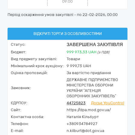
09:00
Період оскарження умов закупівлі - по
22-02-2026, 00:00
ВІДКРИТІ ТОРГИ З ОСОБЛИВОСТЯМИ
ЗАВЕРШЕНА ЗАКУПІВЛЯ
Статус:
Бюджет:
999 973,33
UAH
(з ПДВ)
Вид предмету закупівлі:
Товари
Мінімальний крок аукціону:
9 999,73 UAH
Оцінка пропозицій:
За вартістю придбання
ДЕРЖАВНЕ ПІДПРИЄМСТВО
МІНІСТЕРСТВА ОБОРОНИ
Замовник:
УКРАЇНИ “АГЕНЦІЯ
ОБОРОННИХ ЗАКУПІВЕЛЬ”
ЄДРПОУ:
44725823
Досьє YouControl
Сайт:
https://dpa.mod.gov.ua/
Контактна особа:
Наталія Кільбурт
Телефон:
+380934784927
E-mail:
n.kilburt@dot.gov.ua