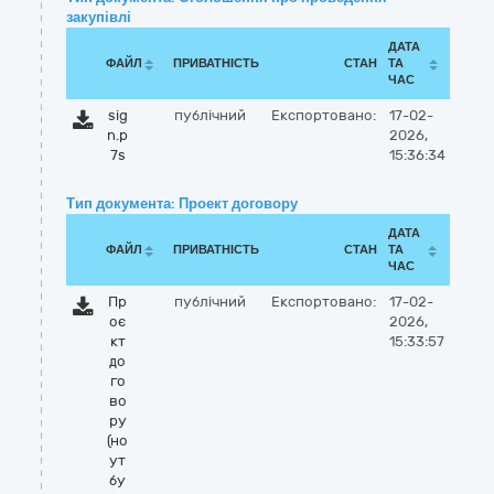
закупівлі
ДАТА
ФАЙЛ
ПРИВАТНІСТЬ
СТАН
ТА
ЧАС
sig
публічний
Експортовано:
17-02-
n.p
2026,
7s
15:36:34
Тип документа: Проект договору
ДАТА
ФАЙЛ
ПРИВАТНІСТЬ
СТАН
ТА
ЧАС
Пр
публічний
Експортовано:
17-02-
оє
2026,
кт
15:33:57
до
го
во
ру
(но
ут
бу