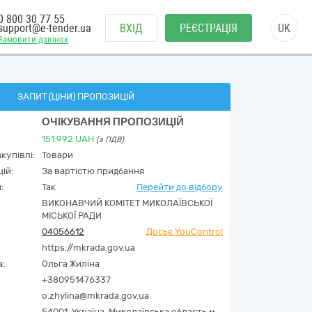
0 800 30 77 55
support@e-tender.ua
ВХІД
РЕЄСТРАЦІЯ
UK
Замовити дзвінок
ЗАПИТ (ЦІНИ) ПРОПОЗИЦІЙ
ОЧІКУВАННЯ ПРОПОЗИЦІЙ
151 992
UAH
(з ПДВ)
купівлі:
Товари
ій:
За вартістю придбання
:
Так
Перейти до відбору
ВИКОНАВЧИЙ КОМІТЕТ МИКОЛАЇВСЬКОЇ
МІСЬКОЇ РАДИ
04056612
Досьє YouControl
https://mkrada.gov.ua
а:
Ольга Жиліна
+380951476337
o.zhylina@mkrada.gov.ua
54001,
Україна
,
Миколаївська область,
м.