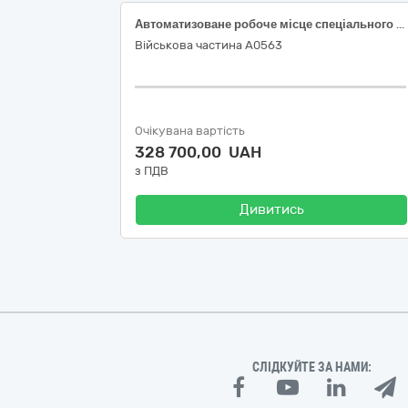
Автоматизоване робоче місце спеціального призначення із захистом інформації 2-3-ї категорії типу моноблок в комплекті – за ДК 021:2015-30210000-4 Машини для обробки даних (апаратна частина)
Військова частина А0563
Очікувана вартість
328 700,00 UAH
з ПДВ
Дивитись
СЛІДКУЙТЕ ЗА НАМИ: