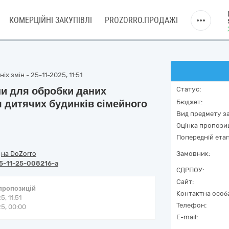
КОМЕРЦІЙНІ ЗАКУПІВЛІ
PROZORRO.ПРОДАЖІ
х змін - 25-11-2025, 11:51
и для обробки даних
Статус:
я дитячих будинків сімейного
Бюджет:
Вид предмету за
Оцінка пропозиц
Попередній етап
/
на DoZorro
Замовник:
5-11-25-008216-a
ЄДРПОУ:
Сайт:
 пропозицій
Контактна особ
5, 11:51
Телефон:
5, 00:00
E-mail: