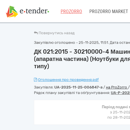
PROZORRO
PROZORRO MARKET
Повернутись назад
Закупівлю оголошено - 25-11-2025, 11:51. Дата останні
ДК 021:2015 - 30210000-4 Машин
(апаратна частина) (Ноутбуки дл
типу)
Оголошення про проведення.pdf
Закупівля:
UA-2025-11-25-006847-a
/
на ProZorro
Рядок плану закупівлі та обґрунтування:
UA-P-202
Період подачі
з 25-11-202
по 28-11-202