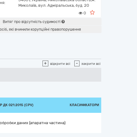
ня:
Миколаїв,
вул. Адміральська, буд. 20
0
Витяг про відсутність судимості
осіб, які вчинили корупційні правопорушення
+
-
відкрити всі
закрити всі
 ДК 021:2015 (CPV)
КЛАСИФІКАТОРИ
обробки даних (апаратна частина)