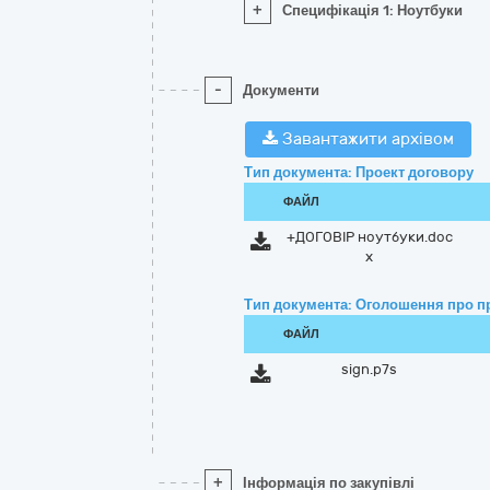
+
Специфікація 1: Ноутбуки
-
Документи
Завантажити архівом
Тип документа: Проект договору
ФАЙЛ
+ДОГОВІР ноутбуки.doc
x
Тип документа: Оголошення про п
ФАЙЛ
sign.p7s
+
Інформація по закупівлі