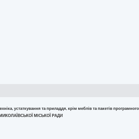
 техніка, устаткування та приладдя, крім меблів та пакетів програмног
Т МИКОЛАЇВСЬКОЇ МІСЬКОЇ РАДИ