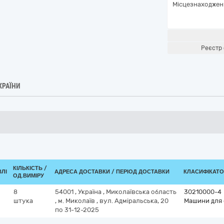
Місцезнаходжен
Реєстр 
КРАЇНИ
КІЛЬКІСТЬ /
ВЛІ
АДРЕСА ДОСТАВКИ / ПЕРІОД ДОСТАВКИ
КЛАСИФІКАТОР
ОД.ВИМІРУ
8
54001
,
Україна
,
Миколаївська область
30210000-4
штука
,
м. Миколаїв
,
вул. Адміральська, 20
Машини для 
по 31-12-2025