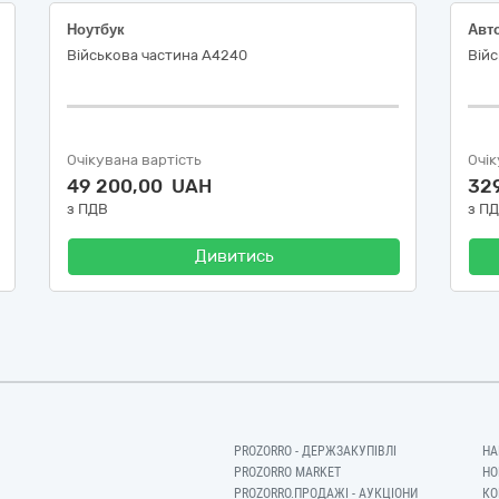
Ноутбук
Авт
Військова частина А4240
Вій
Очікувана вартість
Очік
49 200,00 UAH
32
з ПДВ
з П
Дивитись
PROZORRO - ДЕРЖЗАКУПІВЛІ
НА
PROZORRO MARKET
НО
PROZORRO.ПРОДАЖІ - АУКЦІОНИ
КО