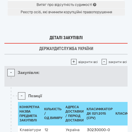
Витяг про відсутність судимості
Реєстр осіб, які вчинили корупційні правопорушення
ДЕТАЛІ ЗАКУПІВЛІ
ДЕРЖАУДИТСЛУЖБА УКРАЇНИ
+
-
відкрити всі
закрити всі
-
Закупівля:
-
Позиції
КОНКРЕТНА
АДРЕСА
КІЛЬКІСТЬ
КЛАСИФІКАТОР
НАЗВА
ДОСТАВКИ
/
ДК 021:2015
КЛАСИФІ
ПРЕДМЕТА
/ ПЕРІОД
ОД.ВИМІРУ
(CPV)
ЗАКУПІВЛІ
ДОСТАВКИ
Клавіатури
12
Україна
30230000-0