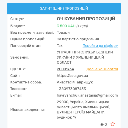
ЗАПИТ (ЦІНИ) ПРОПОЗИЦІЙ
ОЧІКУВАННЯ ПРОПОЗИЦІЙ
Статус:
Бюджет:
3 500
UAH
(з ПДВ)
Вид предмету закупівлі:
Товари
Оцінка пропозицій:
За вартістю придбання
Попередній етап:
Так
Перейти до відбору
УПРАВЛІННЯ СЛУЖБИ БЕЗПЕКИ
Замовник:
УКРАЇНИ У ХМЕЛЬНИЦЬКІЙ
ОБЛАСТІ
ЄДРПОУ:
20001734
Досьє YouControl
Сайт:
https://ssu.gov.ua
Контактна особа:
Анастасія Гаврищук
Телефон:
+380973087453
E-mail:
havryshchuk.anastasia@gmail.com
29000,
Україна
,
Хмельницька
область,
місто Хмельницький,
Місцезнаходження:
ВУЛИЦЯ ГЕРОЇВ МАЙДАНУ,
будинок 19
0