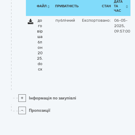
ДАТА
ФАЙЛ
ПРИВАТНІСТЬ
СТАН
ТА
ЧАС
до
публічний
Експортовано:
06-05-
го
2025,
вір
09:57:00
ша
бл
он
20
25.
do
cx
+
Інформація по закупівлі
-
Пропозиції