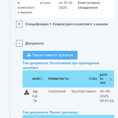
в
штука
по 31-12-
Комп’ютерне
комплекті
2025
обладнання
з мишею
+
Специфікація 1: Клавіатури в комплекті з мишею
-
Документи
Завантажити архівом
Тип документа: Оголошення про проведення
закупівлі
ДАТА
ФАЙЛ
ПРИВАТНІСТЬ
СТАН
ТА
ЧАС
sig
публічний
Експортовано:
06-05-
n.p
2025,
7s
09:57:26
Тип документа: Проект договору