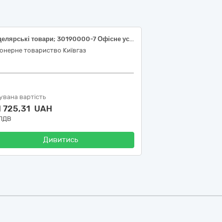
Канцелярські товари; 30190000-7 Офісне устаткування та приладдя різне за ДК 021:2015 Єдиного закупівельного словника
онерне товариство Київгаз
увана вартість
1 725,31 UAH
 ПДВ
Дивитись