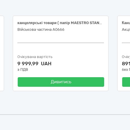
канцелярські товари ( папір MAESTRO STANDARD+ А4 клас B 500 аркушів 30 пач папір Color Copy 250 г/м А4 125 арк. 2 пач конверт С5 білий СКЛ 162х229 мм самоклеюча стрічка 226 шт конверт поштовий С4 білий СКЛ 229x324 мм самоклеюча стрічка 120 шт конверт C6 114x162 мм СКЛ білий клапан прямий 130 шт конверт паперовий С6 162*114 мм крафт СКЛ прямий клапан 166 шт конверт С5 162х229 мм крафт СКЛ 46 шт конверт С5 з розширенням СКЛ крафт 100 шт конверт С4 229*324 мм коричневий паперовий з розширенням 100 шт файл А4+ 30мкр 100 штук глянцевий Economix 10 пач конверт С4 229*324 мм СКЛ крафт 90 г/м2 100 шт конверт C3 324х458 мм самоклеючий клапан крафт 100г/м2 45 шт )
Військова частина А0666
Акці
Очікувана вартість
Очік
9 999,99 UAH
89
з ПДВ
без
Дивитись