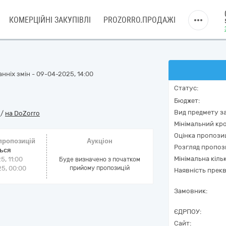
КОМЕРЦІЙНІ ЗАКУПІВЛІ
PROZORRO.ПРОДАЖІ
нніх змін - 09-04-2025, 14:00
Статус:
Бюджет:
Вид предмету за
o
/
на DoZorro
Мінімальний кро
Оцінка пропозиц
 пропозицій
Аукціон
Розгляд пропоз
ться
Мінімальна кіль
5, 11:00
Буде визначено з початком
5, 00:00
прийому пропозицій
Наявність прекв
Замовник:
ЄДРПОУ:
Сайт: