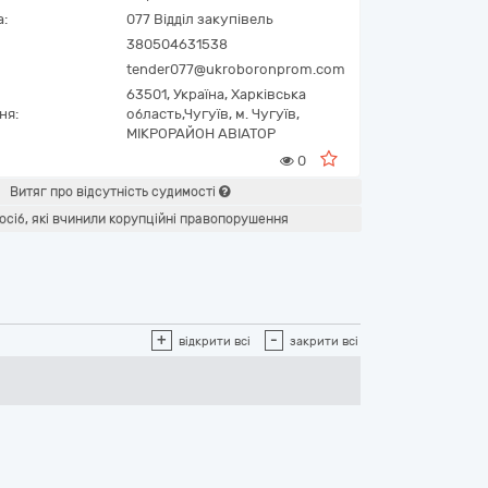
а:
077 Відділ закупівель
380504631538
tender077@ukroboronprom.com
63501,
Україна
,
Харківська
ня:
область,
Чугуїв,
м. Чугуїв,
МІКРОРАЙОН АВІАТОР
0
Витяг про відсутність судимості
осіб, які вчинили корупційні правопорушення
+
-
відкрити всі
закрити всі