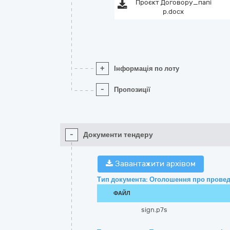
Проєкт Договору_папі
р.docx
+
Інформація по лоту
-
Пропозиції
-
Документи тендеру
Завантажити архівом
Тип документа: Оголошення про провед
ФАЙЛ
sign.p7s