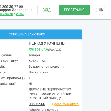
0 800 30 77 55
support@e-tender.ua
ВХІД
РЕЄСТРАЦІЯ
UK
Замовити дзвінок
СПРОЩЕНА ЗАКУПІВЛЯ
ПЕРІОД УТОЧНЕНЬ
138 303
UAH
(без ПДВ)
купівлі:
Товари
к аукціону:
691,52 UAH
ій:
За вартістю придбання
ицій:
Поступовий
кість пропозицій:
1
аліфікації:
Ні
ДЕРЖАВНЕ ПІДПРИЄМСТВО
"ЧУГУЇВСЬКИЙ АВІАЦІЙНИЙ
РЕМОНТНИЙ ЗАВОД"
08305644
Досьє YouControl
http://charz.com.ua