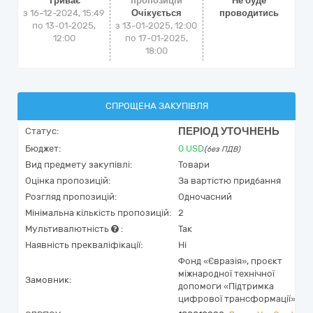
Триває
пропозицій
Не буде
з 16-12-2024, 15:49
Очікується
проводитись
по 13-01-2025,
з 13-01-2025, 12:00
12:00
по 17-01-2025,
18:00
СПРОЩЕНА ЗАКУПІВЛЯ
ПЕРІОД УТОЧНЕНЬ
Статус:
Бюджет:
0
USD
(без ПДВ)
Вид предмету закупівлі:
Товари
Оцінка пропозицій:
За вартістю придбання
Розгляд пропозицій:
Одночасний
Мінімальна кількість пропозицій:
2
Мультивалютність
:
Так
Наявність прекваліфікації:
Ні
Фонд «Євразія», проєкт
міжнародної технічної
Замовник:
допомоги «Підтримка
цифрової трансформації»