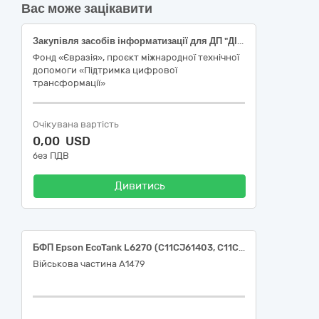
Вас може зацікавити
Закупівля засобів інформатизації для ДП "ДІІА" / Procurement of IT equipment for SE "DIIA"
Фонд «Євразія», проєкт міжнародної технічної
допомоги «Підтримка цифрової
трансформації»
Очікувана вартість
0,00 USD
без ПДВ
Дивитись
БФП Epson EcoTank L6270 (C11CJ61403, C11CJ61405 )
Військова частина А1479