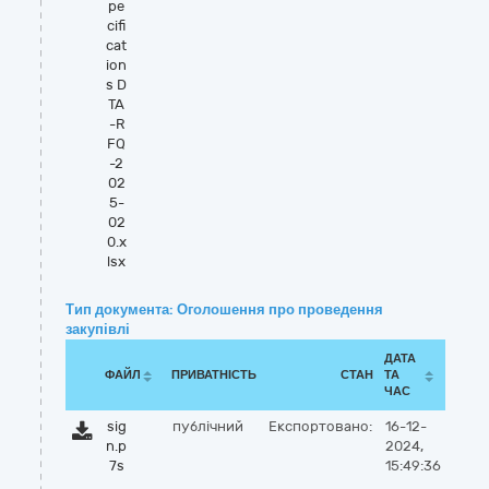
pe
cifi
cat
ion
s D
TA
-R
FQ
-2
02
5-
02
0.x
lsx
Тип документа: Оголошення про проведення
закупівлі
ДАТА
ФАЙЛ
ПРИВАТНІСТЬ
СТАН
ТА
ЧАС
sig
публічний
Експортовано:
16-12-
n.p
2024,
7s
15:49:36