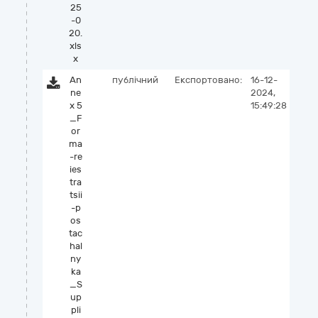
25
-0
20.
xls
x
An
публічний
Експортовано:
16-12-
ne
2024,
x 5
15:49:28
_F
or
ma
-re
ies
tra
tsii
-p
os
tac
hal
ny
ka
_S
up
pli