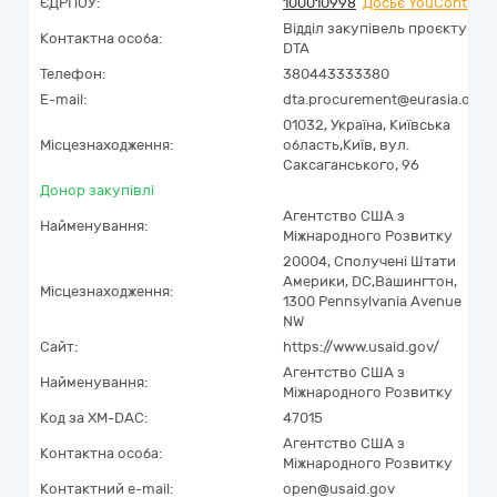
ЄДРПОУ:
100010998
Досьє YouControl
Відділ закупівель проєкту
Контактна особа:
DTA
Телефон:
380443333380
E-mail:
dta.procurement@eurasia.org
01032,
Україна
,
Київська
Місцезнаходження:
область,
Київ,
вул.
Саксаганського, 96
Донор закупівлі
Aгентство США з
Найменування:
Міжнародного Розвитку
20004
,
Сполучені Штати
Америки
,
DC
,
Вашингтон
,
Місцезнаходження:
1300 Pennsylvania Avenue
NW
Сайт:
https://www.usaid.gov/
Aгентство США з
Найменування:
Міжнародного Розвитку
Код за
XM-DAC
:
47015
Aгентство США з
Контактна особа:
Міжнародного Розвитку
Контактний e-mail:
open@usaid.gov