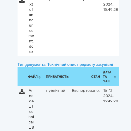
xt
2024,
of
15:49:28
an
no
un
ce
me
nt.
do
cx
Тип документа: Технічний опис предмету закупівлі
ДАТА
ФАЙЛ
ПРИВАТНІСТЬ
СТАН
ТА
ЧАС
An
публічний
Експортовано:
16-12-
ne
2024,
x 4
15:49:28
_T
ec
hni
cal
_S