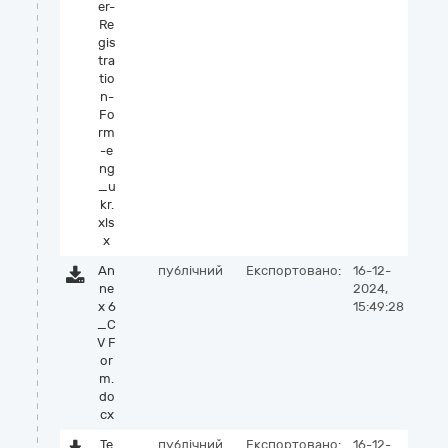
er-
Re
gis
tra
tio
n-
Fo
rm
-e
ng
_u
kr.
xls
x
An
публічний
Експортовано:
16-12-
ne
2024,
x 6
15:49:28
_C
V F
or
m.
do
cx
Te
публічний
Експортовано:
16-12-