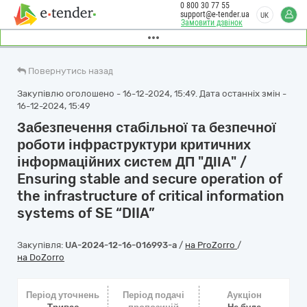
0 800 30 77 55
support@e-tender.ua
UK
Замовити дзвінок
Повернутись назад
Закупівлю оголошено - 16-12-2024, 15:49. Дата останніх змін -
16-12-2024, 15:49
Забезпечення стабільної та безпечної
роботи інфраструктури критичних
інформаційних систем ДП "ДІІА" /
Ensuring stable and secure operation of
the infrastructure of critical information
systems of SE “DIIA”
Закупівля:
UA-2024-12-16-016993-a
/
на ProZorro
/
на DoZorro
Період уточнень
Період подачі
Аукціон