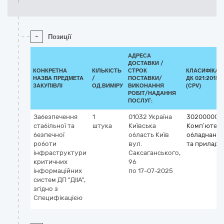
-
Позиції
АДРЕСА
ДОСТАВКИ /
КОНКРЕТНА
КІЛЬКІСТЬ
СТРОК
КЛАСИФІКАТ
НАЗВА ПРЕДМЕТА
/
ПОСТАВКИ/
ДК 021:2015
ЗАКУПІВЛІ
ОД.ВИМІРУ
ВИКОНАННЯ
(CPV)
РОБІТ/НАДАННЯ
ПОСЛУГ:
Забезпечення
1
01032
Україна
30200000-1
стабільної та
штука
Київська
Комп’ютер
безпечної
область
Київ
обладнання
роботи
вул.
та приладд
інфраструктури
Саксаганського,
критичних
96
інформаційних
по 17-07-2025
систем ДП "ДІІА",
згідно з
Специфікацією