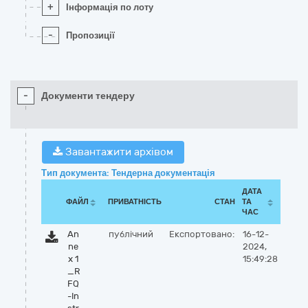
+
Інформація по лоту
-
Пропозиції
-
Документи тендеру
Завантажити архівом
Тип документа: Тендерна документація
ДАТА
ФАЙЛ
ПРИВАТНІСТЬ
СТАН
ТА
ЧАС
An
публічний
Експортовано:
16-12-
ne
2024,
x 1
15:49:28
_R
FQ
-In