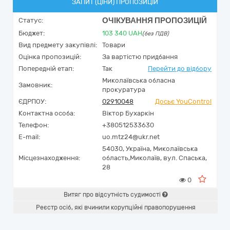
ЗАПИТ (ЦІНИ) ПРОПОЗИЦІЙ
ОЧІКУВАННЯ ПРОПОЗИЦІЙ
Статус:
Бюджет:
103 340
UAH
(без ПДВ)
Вид предмету закупівлі:
Товари
Оцінка пропозицій:
За вартістю придбання
Попередній етап:
Так
Перейти до відбору
Миколаївська обласна
Замовник:
прокуратура
ЄДРПОУ:
02910048
Досьє YouControl
Контактна особа:
Віктор Бухаркін
Телефон:
+380512533630
E-mail:
uo.mtz24@ukr.net
54030,
Україна
,
Миколаївська
Місцезнаходження:
область,
Миколаїв,
вул. Спаська,
28
0
Витяг про відсутність судимості
Реєстр осіб, які вчинили корупційні правопорушення