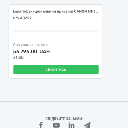
Багатофункціональний пристрій CANON MF3010 i-SENSYS MF3010 (5252B034AA)
в/ч А0297
Очікувана вартість
56 796,00 UAH
з ПДВ
Дивитись
СЛІДКУЙТЕ ЗА НАМИ: