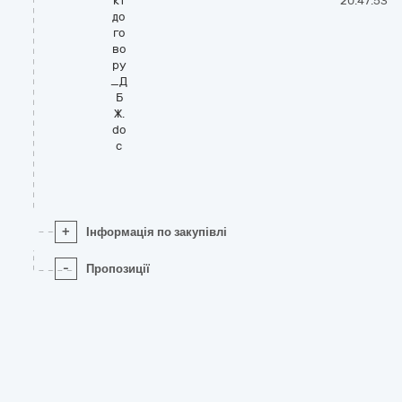
кт
20:47:53
до
го
во
ру
_Д
Б
Ж.
do
c
+
Інформація по закупівлі
-
Пропозиції