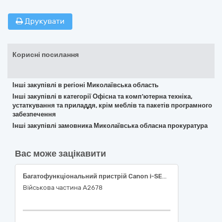
Друкувати
Корисні посилання
Інші закупівлі в регіоні Миколаївська область
Інші закупівлі в категорії Офісна та комп’ютерна техніка,
устаткування та приладдя, крім меблів та пакетів програмного
забезпечення
Інші закупівлі замовника Миколаївська обласна прокуратура
Вас може зацікавити
Багатофункціональний пристрій Canon i-SENSYS MF455dw з Wi-Fi; Багатофункціональний пристрій А3 Epson L14150
Військова частина А2678