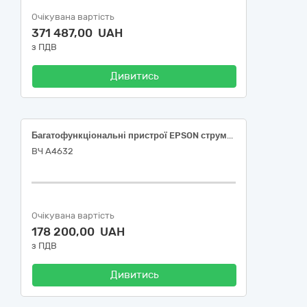
Очікувана вартість
371 487,00 UAH
з ПДВ
Дивитись
Багатофункціональні пристрої EPSON струменеві формату А4, кольорові по коду ДК 021:2015: 30230000-0 «Комп’ютерне обладнання»
ВЧ А4632
Очікувана вартість
178 200,00 UAH
з ПДВ
Дивитись