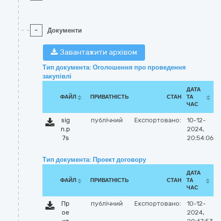
-
Документи
Завантажити архівом
Тип документа: Оголошення про проведення
закупівлі
ДАТА
ФАЙЛ
ПРИВАТНІСТЬ
СТАН
ТА
ЧАС
sig
публічний
Експортовано:
10-12-
n.p
2024,
7s
20:54:06
Тип документа: Проект договору
ДАТА
ФАЙЛ
ПРИВАТНІСТЬ
СТАН
ТА
ЧАС
Пр
публічний
Експортовано:
10-12-
ое
2024,