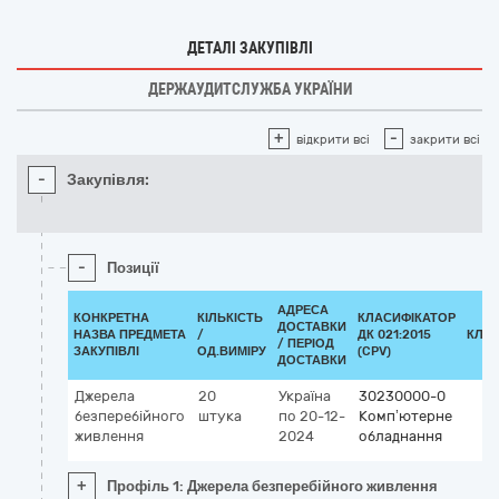
ДЕТАЛІ ЗАКУПІВЛІ
ДЕРЖАУДИТСЛУЖБА УКРАЇНИ
+
-
відкрити всі
закрити всі
-
Закупівля:
-
Позиції
АДРЕСА
КОНКРЕТНА
КІЛЬКІСТЬ
КЛАСИФІКАТОР
ДОСТАВКИ
НАЗВА ПРЕДМЕТА
/
ДК 021:2015
КЛА
/ ПЕРІОД
ЗАКУПІВЛІ
ОД.ВИМІРУ
(CPV)
ДОСТАВКИ
Джерела
20
Україна
30230000-0
безперебійного
штука
по 20-12-
Комп’ютерне
живлення
2024
обладнання
+
Профіль 1: Джерела безперебійного живлення