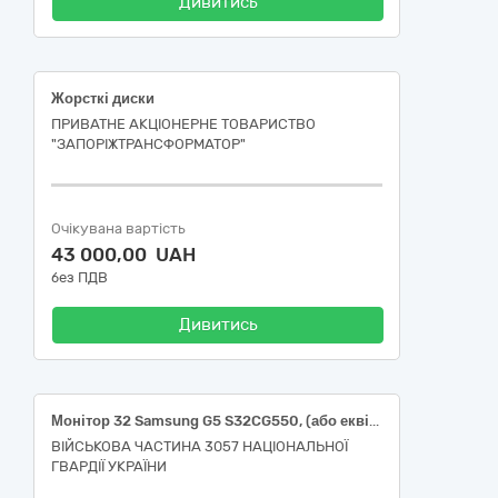
Дивитись
Жорсткі диски
ПРИВАТНЕ АКЦІОНЕРНЕ ТОВАРИСТВО
"ЗАПОРІЖТРАНСФОРМАТОР"
Очікувана вартість
43 000,00 UAH
без ПДВ
Дивитись
Монітор 32 Samsung G5 S32CG550, (або еквівалент), Жорсткий диск HDD 8 ТБ WD85PURZ, (або еквівалент), Жорсткий диск Western Digital Purple 4TB 5400rpm 256 MB WD43PURZ 3.5 SATAIII Western Digital, (або еквівалент)
ВІЙСЬКОВА ЧАСТИНА 3057 НАЦІОНАЛЬНОЇ
ГВАРДІЇ УКРАЇНИ