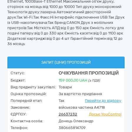
Ethernet, 1000Base-T Ethernet Максимальний об'єм друку,
сторінок на місяць:від 1000 до 10000 Тип друку:монохромний
Технологія друку:лазерна Автоматичний двосторонній
друк:Так Wi-Fi:Так Факс:Ні Iнтерфейс підключення USB:Так Друк
із USB-накопичувача:Так Бренд:CANON Друк з мобільних
пристроїв:Так Місткість АПД:від 0 до 150 арк Ємність лотку для
подачі паперу:від 0 до 330 арк Ємність касети:від 0 до 1100 арк
Додаткові картриджі:від 0 до 4 шт Гарантійний термін:від 12 до
36 місяць
ЗАПИТ (ЦІНИ) ПРОПОЗИЦІЙ
ОЧІКУВАННЯ ПРОПОЗИЦІЙ
Статус:
Бюджет:
159 000,00
UAH
(з ПДВ)
Вид предмету закупівлі:
Товари
Оцінка пропозицій:
За вартістю придбання
Попередній етап:
Так
Перейти до відбору
Замовник:
військова частина А4718
ЄДРПОУ:
26637232
Досьє YouControl
Контактна особа:
Донець Олександр
Телефон:
380665814709