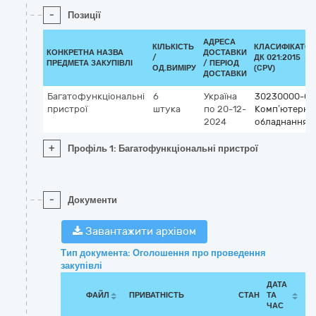
-
Позиції
АДРЕСА
КІЛЬКІСТЬ
КЛАСИФІКАТОР
КОНКРЕТНА НАЗВА
ДОСТАВКИ
/
ДК 021:2015
ПРЕДМЕТА ЗАКУПІВЛІ
/ ПЕРІОД
ОД.ВИМІРУ
(CPV)
ДОСТАВКИ
Багатофункціональні
6
Україна
30230000-0
пристрої
штука
по 20-12-
Комп’ютерне
2024
обладнання
+
Профіль 1: Багатофункціональні пристрої
-
Документи
Завантажити архівом
Тип документа: Оголошення про проведення
закупівлі
ДАТА
ФАЙЛ
ПРИВАТНІСТЬ
СТАН
ТА
ЧАС