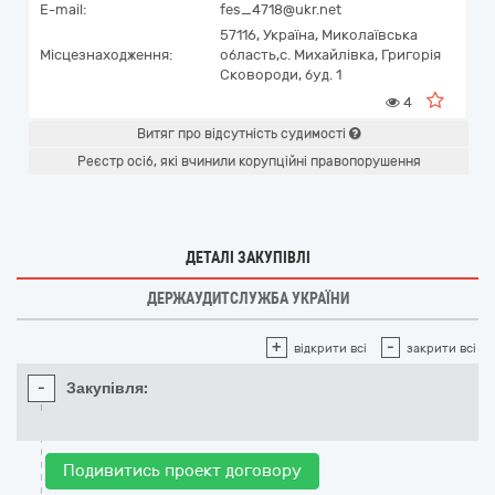
E-mail:
fes_4718@ukr.net
57116,
Україна
,
Миколаївська
Місцезнаходження:
область,
с. Михайлівка,
Григорія
Сковороди, буд. 1
4
Витяг про відсутність судимості
Реєстр осіб, які вчинили корупційні правопорушення
ДЕТАЛІ ЗАКУПІВЛІ
ДЕРЖАУДИТСЛУЖБА УКРАЇНИ
+
-
відкрити всі
закрити всі
-
Закупівля:
Подивитись проект договору