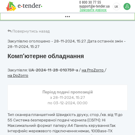
0 800 30 77 55
support@e-tender.ua
UK
Замовити дзвінок
Повернутись назад
Закупівлю оголошено - 28-11-2024, 15:27. Дата останніх змін -
28-11-2024, 15:27
Комп’ютерне обладнання
Закупівля:
UA-2024-11-28-010759-a
/
на ProZorro
/
на DoZorro
Період подачі пропозицій
з 28-11-2024, 15:27
по 03-12-2024, 00:00
Тип сканера:планшетний Швидкість друку, стор./хв.:від 11 до
55 Система безперервної подачі чорнила (СБПЧ): Ні
Максимальний формат паперу:A4 Панель керування:Так
Iнтерфейс мережевого підключення:немає, 100Base-TX