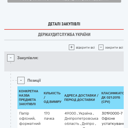
ДЕТАЛІ ЗАКУПІВЛІ
ДЕРЖАУДИТСЛУЖБА УКРАЇНИ
+
-
відкрити всі
закрити всі
-
Закупівля:
-
Позиції
КОНКРЕТНА
КІЛЬКІСТЬ
КЛАСИФІКАТОР
НАЗВА
АДРЕСА ДОСТАВКИ /
/
ДК 021:2015
ПРЕДМЕТА
ПЕРІОД ДОСТАВКИ
ОД.ВИМІРУ
(CPV)
ЗАКУПІВЛІ
Папір
170
49000
,
Україна
,
30190000-7
офісний,
пачка
Дніпропетровська
Офісне
форматний
область
,
Дніпро
,
устаткування