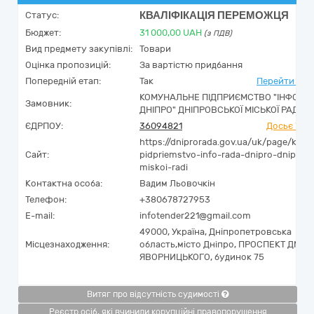
КВАЛІФІКАЦІЯ ПЕРЕМОЖЦЯ
Статус:
Бюджет:
31 000,00
UAH
(з ПДВ)
Вид предмету закупівлі:
Товари
Оцінка пропозицій:
За вартістю придбання
Попередній етап:
Так
Перейти до 
КОМУНАЛЬНЕ ПІДПРИЄМСТВО "ІНФО-Р
Замовник:
ДНІПРО" ДНІПРОВСЬКОЇ МІСЬКОЇ РАДИ
ЄДРПОУ:
36094821
Досьє You
https://dniprorada.gov.ua/uk/page/kom
Сайт:
pidpriemstvo-info-rada-dnipro-dniprovs
miskoi-radi
Контактна особа:
Вадим Льовочкін
Телефон:
+380678727953
E-mail:
infotender221@gmail.com
49000,
Україна
,
Дніпропетровська
Місцезнаходження:
область,
місто Дніпро,
ПРОСПЕКТ ДМИТ
ЯВОРНИЦЬКОГО, будинок 75
Витяг про відсутність судимості
Реєстр осіб, які вчинили корупційні правопорушення