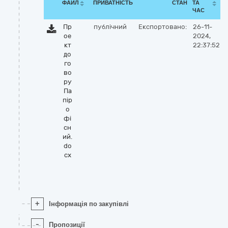
ФАЙЛ
ПРИВАТНІСТЬ
СТАН
ТА
ЧАС
Пр
публічний
Експортовано:
26-11-
ое
2024,
кт
22:37:52
до
го
во
ру
Па
пір
о
фі
сн
ий.
do
cx
+
Інформація по закупівлі
-
Пропозиції