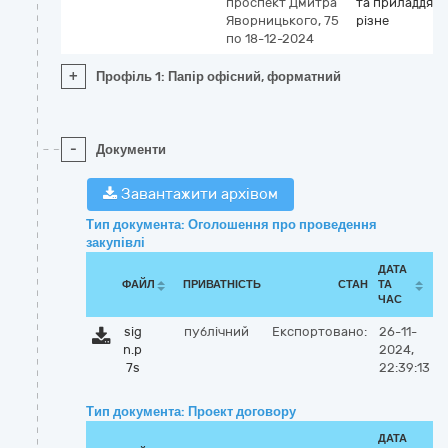
проспект Дмитра
та приладдя
Яворницького, 75
різне
по 18-12-2024
+
Профіль 1: Папір офісний, форматний
-
Документи
Завантажити архівом
Тип документа: Оголошення про проведення
закупівлі
ДАТА
ФАЙЛ
ПРИВАТНІСТЬ
СТАН
ТА
ЧАС
sig
публічний
Експортовано:
26-11-
n.p
2024,
7s
22:39:13
Тип документа: Проект договору
ДАТА