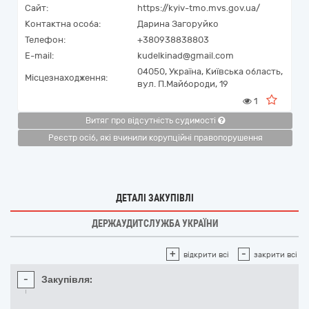
Сайт:
https://kyiv-tmo.mvs.gov.ua/
Контактна особа:
Дарина Загоруйко
Телефон:
+380938838803
E-mail:
kudelkinad@gmail.com
04050,
Україна
,
Київська область,
Місцезнаходження:
вул. П.Майбороди, 19
1
Витяг про відсутність судимості
Реєстр осіб, які вчинили корупційні правопорушення
ДЕТАЛІ ЗАКУПІВЛІ
ДЕРЖАУДИТСЛУЖБА УКРАЇНИ
+
-
відкрити всі
закрити всі
-
Закупівля: