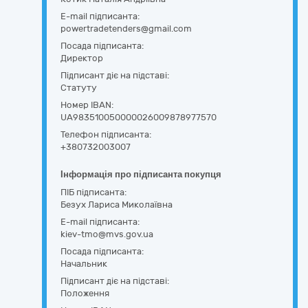
E-mail підписанта:
powertradetenders@gmail.com
Посада підписанта:
Директор
Підписант діє на підставі:
Статуту
Номер IBAN:
UA983510050000026009878977570
Телефон підписанта:
+380732003007
Інформація про підписанта покупця
ПІБ підписанта:
Безух Лариса Миколаївна
E-mail підписанта:
kiev-tmo@mvs.gov.ua
Посада підписанта:
Начальник
Підписант діє на підставі:
Положення