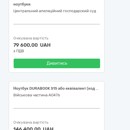
ноутбуки
Центральний апеляційний господарский суд
Очікувана вартість
79 600,00 UAH
з ПДВ
Дивитись
Ноутбук DURABOOK S15 або еквівалент (код ДК: 2015:3021000-4 Машини для обробки даних ( апаратна частина))
Військова частина А0476
Очікувана вартість
146 400,00 UAH