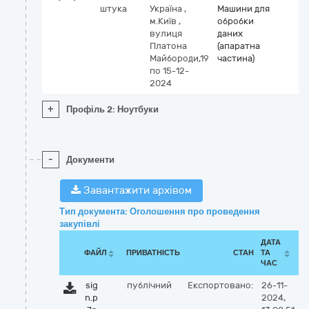
штука
Україна
,
Машини для
м.Київ
,
обробки
вулиця
даних
Платона
(апаратна
Майбороди,19
частина)
по 15-12-
2024
+
Профіль 2: Ноутбуки
-
Документи
Завантажити архівом
Тип документа: Оголошення про проведення
закупівлі
ДАТА
ФАЙЛ
ПРИВАТНІСТЬ
СТАН
ТА
ЧАС
sig
публічний
Експортовано:
26-11-
n.p
2024,