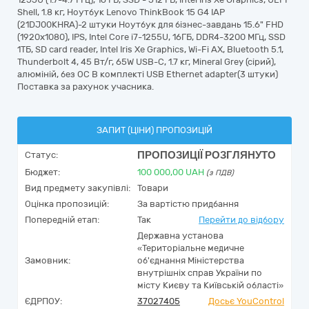
Shell, 1.8 кг, Ноутбук Lenovo ThinkBook 15 G4 IAP
(21DJ00KHRA)-2 штуки Ноутбук для бізнес-завдань 15.6" FHD
(1920x1080), IPS, Intel Core i7-1255U, 16ГБ, DDR4-3200 МГц, SSD
1ТБ, SD card reader, Intel Iris Xe Graphics, Wi-Fi AX, Bluetooth 5.1,
Thunderbolt 4, 45 Вт/г, 65W USB-C, 1.7 кг, Mineral Grey (cірий),
алюміній, без ОС В комплекті USB Ethernet adapter(3 штуки)
Поставка за рахунок учасника.
ЗАПИТ (ЦІНИ) ПРОПОЗИЦІЙ
ПРОПОЗИЦІЇ РОЗГЛЯНУТО
Статус:
Бюджет:
100 000,00
UAH
(з ПДВ)
Вид предмету закупівлі:
Товари
Оцінка пропозицій:
За вартістю придбання
Попередній етап:
Так
Перейти до відбору
Державна установа
«Територіальне медичне
Замовник:
об'єднання Міністерства
внутрішніх справ України по
місту Києву та Київській області»
ЄДРПОУ:
37027405
Досьє YouControl