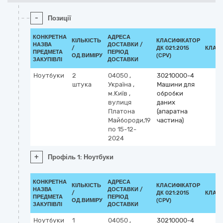
-
Позиції
КОНКРЕТНА
АДРЕСА
КІЛЬКІСТЬ
КЛАСИФІКАТОР
НАЗВА
ДОСТАВКИ /
/
ДК 021:2015
КЛАС
ПРЕДМЕТА
ПЕРІОД
ОД.ВИМІРУ
(CPV)
ЗАКУПІВЛІ
ДОСТАВКИ
Ноутбуки
2
04050
,
30210000-4
штука
Україна
,
Машини для
м.Київ
,
обробки
вулиця
даних
Платона
(апаратна
Майбороди,19
частина)
по 15-12-
2024
+
Профіль 1: Ноутбуки
КОНКРЕТНА
АДРЕСА
КІЛЬКІСТЬ
КЛАСИФІКАТОР
НАЗВА
ДОСТАВКИ /
/
ДК 021:2015
КЛАС
ПРЕДМЕТА
ПЕРІОД
ОД.ВИМІРУ
(CPV)
ЗАКУПІВЛІ
ДОСТАВКИ
Ноутбуки
1
04050
,
30210000-4