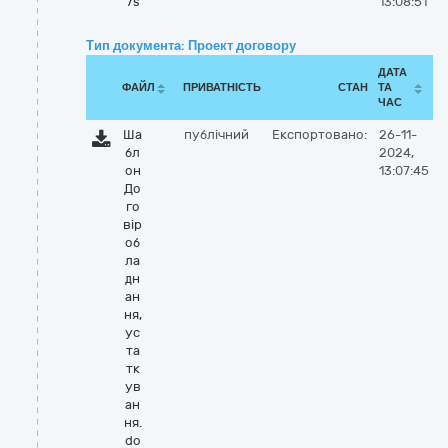
7s
13:08:51
Тип документа: Проект договору
ДАТА
ФАЙЛ
ПРИВАТНІСТЬ
СТАН
ТА
ЧАС
Ша
публічний
Експортовано:
26-11-
бл
2024,
он
13:07:45
До
го
вір
об
ла
дн
ан
ня,
ус
та
тк
ув
ан
ня.
do