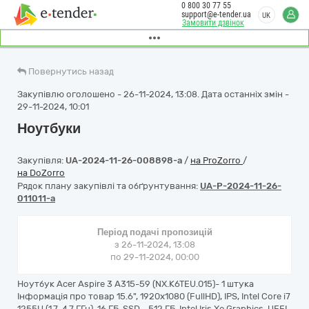
0 800 30 77 55
support@e-tender.ua
UK
Замовити дзвінок
Повернутись назад
Закупівлю оголошено - 26-11-2024, 13:08. Дата останніх змін -
29-11-2024, 10:01
Ноутбуки
Закупівля:
UA-2024-11-26-008898-a
/
на ProZorro
/
на DoZorro
Рядок плану закупівлі та обґрунтування:
UA-P-2024-11-26-
011011-a
Період подачі пропозицій
з 26-11-2024, 13:08
по 29-11-2024, 00:00
Ноутбук Acer Aspire 3 A315-59 (NX.K6TEU.015)- 1 штука
Інформація про товар 15.6", 1920х1080 (FullHD), IPS, Intel Core i7
1255U (1.7-4.7 ГГц), 16 ГБ, SSD - 512 ГБ, Intel Iris Xe Graphics, UEFI