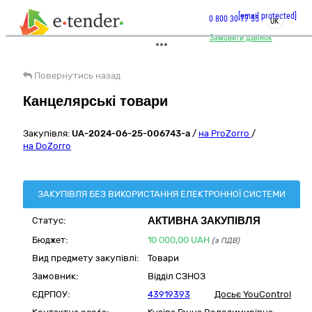
[email protected]
0 800 30 77 55
UK
Замовити дзвінок
Повернутись назад
Канцелярські товари
Закупівля:
UA-2024-06-25-006743-a
/
на ProZorro
/
на DoZorro
ЗАКУПІВЛЯ БЕЗ ВИКОРИСТАННЯ ЕЛЕКТРОННОЇ СИСТЕМИ
АКТИВНА ЗАКУПІВЛЯ
Статус:
Бюджет:
10 000,00
UAH
(з ПДВ)
Вид предмету закупівлі:
Товари
Замовник:
Відділ СЗНОЗ
ЄДРПОУ:
43919393
Досьє YouControl