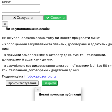
Опис:
Скасувати
Створити
×
Ви не уповноважена особа!
Ви не уповноважена особа, тому ви можете працювати лише:
- з спрощеними закупівлями та планами, договорами й додатками до
них;
- з прямими замовленнями з каталогу до 50 тис. грн. та планами,
договорами й додатками до них;
- з закупівлею без використання електронної системи (звіт) до 50 ти
грн. та планами, договорами й додатками до них.
Подробиці на
infobox.prozorro.org
Пройти тестування
Закрити
×
Деталі помилки публікації