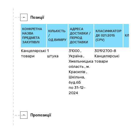
-
Позиції
КОНКРЕТНА
АДРЕСА
КІЛЬКІСТЬ
КЛАСИФІКАТОР
НАЗВА
ДОСТАВКИ /
/
ДК 021:2015
КЛ
ПРЕДМЕТА
ПЕРІОД
ОД.ВИМІРУ
(CPV)
ЗАКУПІВЛІ
ДОСТАВКИ
Канцелярські
1
31000
,
30192700-8
товари
штука
Україна
,
Канцелярські
Хмельницька
товари
область
,
м.
Красилів
,
Шкільна,
буд.6Б
по 31-12-
2024
-
Пропозиції