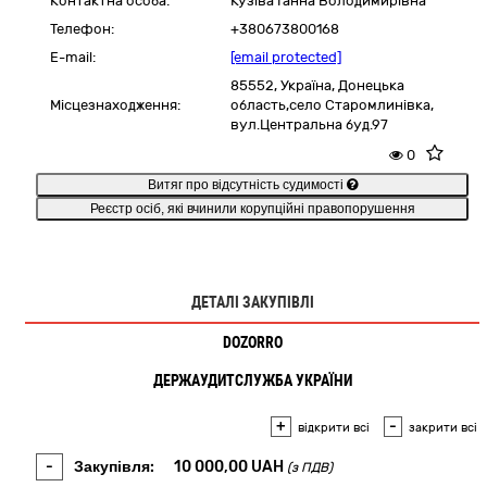
Контактна особа:
Кузіва Ганна Володимирівна
Телефон:
+380673800168
E-mail:
[email protected]
85552,
Україна
,
Донецька
Місцезнаходження:
область,
село Старомлинівка,
вул.Центральна буд.97
0
Витяг про відсутність судимості
Реєстр осіб, які вчинили корупційні правопорушення
ДЕТАЛІ ЗАКУПІВЛІ
DOZORRO
ДЕРЖАУДИТСЛУЖБА УКРАЇНИ
+
-
відкрити всі
закрити всі
-
Закупівля:
10 000,00
UAH
(з ПДВ)