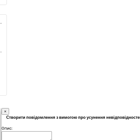
и) ДК 021:2015 30190000-7 - Офісне устаткування та приладдя різне
×
Створити повідомлення з вимогою про усунення невідповідносте
Опис: