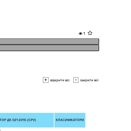
1
+
-
відкрити всі
закрити всі
ОР ДК 021:2015 (CPV)
КЛАСИФІКАТОРИ
7