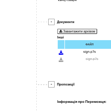
-
Документи
Завантажити архівом
Інші
ФАЙЛ
sign.p7s
sign.p7s
-
Пропозиції
Інформація про Переможця: