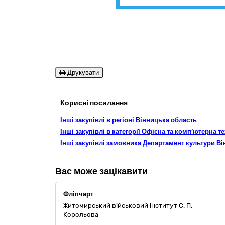
Друкувати
Корисні посилання
Інші закупівлі в регіоні Вінницька область
Інші закупівлі в категорії Офісна та комп’ютерна 
Інші закупівлі замовника Департамент культури Ві
Вас може зацікавити
Фліпчарт
Житомирський військовий інститут С. П.
Корольова