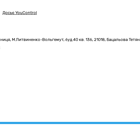
Досьє YouControl
нниця,
М.Литвиненко-Вольгемут, буд.40 кв. 136
,
21018
,
Бацальова Тетян
: