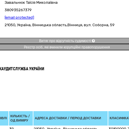
Завальнюк Таїсія Миколаївна
380935267379
[email protected]
21050,
Україна
,
Вінницька область,
Вінниця,
вул. Соборна, 59
Витяг про відсутність судимості
Реєстр осіб, які вчинили корупційні правопорушення
ЖАУДИТСЛУЖБА УКРАЇНИ
КІЛЬКІСТЬ /
ІВЛІ
АДРЕСА ДОСТАВКИ / ПЕРІОД ДОСТАВКИ
КЛАСИФІКАТ
ОД.ВИМІРУ
39
21050
,
Україна
,
Вінницька область
,
30190000-