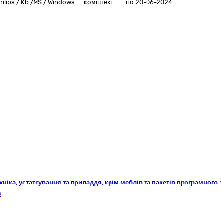
ilips / Kb /MS / Windows
комплект
по 20-06-2024
техніка, устаткування та приладдя, крім меблів та пакетів програмного
8