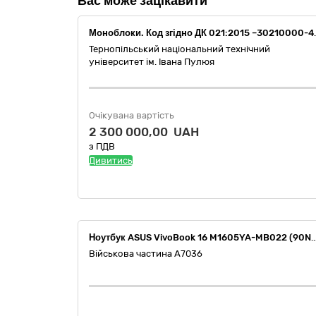
Вас може зацікавити
Моноблоки. Код згідно ДК 021:2
Тернопільський національний технічний
університет ім. Івана Пулюя
Очікувана вартість
2 300 000,00 UAH
з ПДВ
Дивитись
Ноутбук ASUS VivoBook 16 M1605YA-MB022 (90NB10R1-M000W0) (або аналог) (ДК 021:2015: 30210000
Військова частина А7036