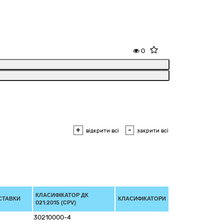
0
+
-
відкрити всі
закрити всі
КЛАСИФІКАТОР ДК
СТАВКИ
КЛАСИФІКАТОРИ
021:2015 (CPV)
30210000-4