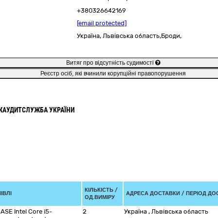
+380326642169
[email protected]
Україна
,
Львівська область,
Броди,
Витяг про відсутність судимості
Реєстр осіб, які вчинили корупційні правопорушення
ЖАУДИТСЛУЖБА УКРАЇНИ
КІЛЬКІСТЬ /
ІВЛІ
АДРЕСА ДОСТАВКИ / ПЕРІОД ДО
ОД.ВИМІРУ
E Intel Core i5-
2
Україна
,
Львівська область