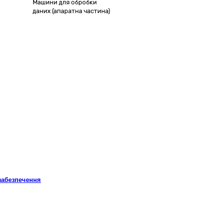
Машини для обробки
даних (апаратна частина)
 забезпечення