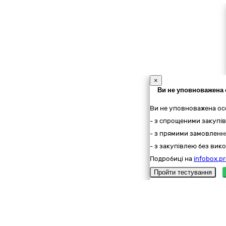
×
Ви не уповноважена 
Ви не уповноважена ос
- з спрощеними закупів
- з прямими замовлення
- з закупівлею без вико
Подробиці на
infobox.pr
Пройти тестування