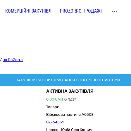
КОМЕРЦІЙНІ ЗАКУПІВЛІ
PROZORRO.ПРОДАЖІ
/
на DoZorro
ЗАКУПІВЛЯ БЕЗ ВИКОРИСТАННЯ ЕЛЕКТРОННОЇ СИСТЕМИ
АКТИВНА ЗАКУПІВЛЯ
0,00
UAH
(з ПДВ)
Товари
Військова частина А0508
07764551
Шелест Юрій Сергійович