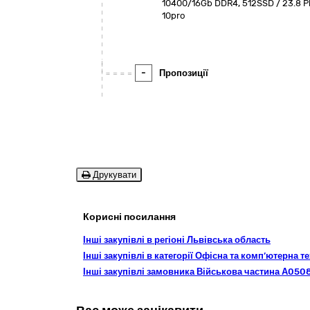
10400/16Gb DDR4, 512SSD / 23.8 Ph
10pro
-
Пропозиції
Друкувати
Корисні посилання
Інші закупівлі в регіоні Львівська область
Інші закупівлі в категорії Офісна та комп’ютерна 
Інші закупівлі замовника Військова частина А050