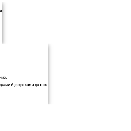
й
них;
ворами й додатками до них.