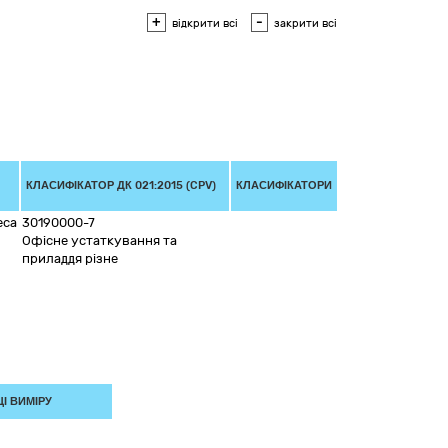
+
-
відкрити всі
закрити всі
КЛАСИФІКАТОР ДК 021:2015 (CPV)
КЛАСИФІКАТОРИ
еса
30190000-7
Офісне устаткування та
приладдя різне
І ВИМІРУ