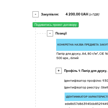
-
Закупівля:
4 200,00
UAH
(з ПДВ)
Подивитись проект договору
-
Позиції
КОНКРЕТНА НАЗВА ПРЕДМЕТА ЗАКУП
Папір для друку, А4, 80 г/м², СIE 1
500 арк., білий
+
Профіль 1: Папір для друку, 
Ідентифікатор профілю: 93
Ідентифікатор реєстру: 06
ІДЕНТИФІКАТОР ХАРАКТЕРИСТ
ede8657d8639456b852944