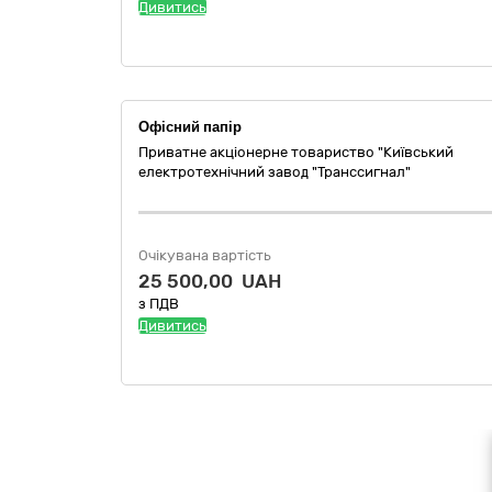
Дивитись
Офісний папір
Приватне акціонерне товариство "Київський
електротехнічний завод "Транссигнал"
Очікувана вартість
25 500,00 UAH
з ПДВ
Дивитись