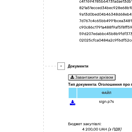
c4f7694785b6473fadae13db
821a51ecced34bec928e68b1
9a13d0bed04b46348d68eb4
7d767c4c65bb4991bcea3481
c90c86c1791a488f9af5f8ff5
59d207edabbc45b8b9fdf37
02025cfca0484a2c9f6df52c
-
Документи
Завантажити архівом
Тип документа: Оголошення про 
ФАЙЛ
sign.p7s
Бюджет закупівлі:
4 200,00
UAH
(з ПДВ)