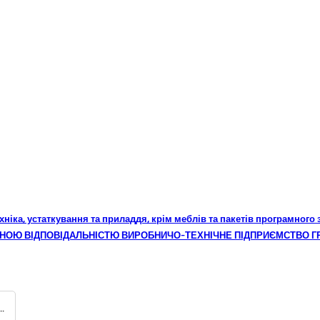
техніка, устаткування та приладдя, крім меблів та пакетів програмного
ЕЖЕНОЮ ВІДПОВІДАЛЬНІСТЮ ВИРОБНИЧО-ТЕХНІЧНЕ ПІДПРИЄМСТВО Г
е (печатки, штампи, штампи самонабірні, датери самонабірні, пломбіратори)