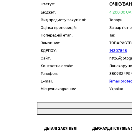
ОЧІКУВА
Статус:
Бюджет:
4 200,00
UA
Вид предмету закупівлі:
Товари
Оцінка пропозицій:
За вартістю
Попередній етап:
Так
Замовник:
ТОВАРИСТВ
ЄДРПОУ:
14307848
Сайт:
http://gptpg
Контактна особа:
Ланскорунс
Телефон:
380932495
E-mail:
[email prote
Місцезнаходження:
Україна
ДЕТАЛІ ЗАКУПІВЛІ
ДЕРЖАУДИТСЛУЖБА 