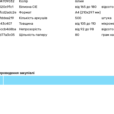
14709032
Колір
білий
020c9fc1
Білизна CIE
від 165 до 180
відсото
fcd2adc2e
Формат
A4 (210х297 мм)
1ddea219
Кількість аркушів
500
штука
943c407
Товщина
від 105 до 110
мікром
3ccb468ba
Непрозорість
від 92 до 98
відсото
d77a3c05
Щільність паперу
80
грам на
проведення закупівлі