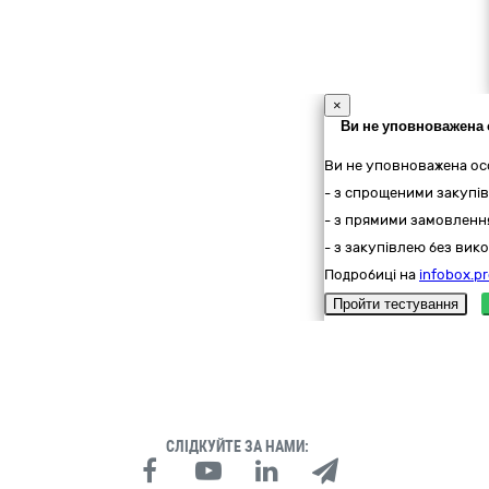
×
Ви не уповноважена 
Ви не уповноважена ос
- з спрощеними закупів
- з прямими замовлення
- з закупівлею без вико
Подробиці на
infobox.pr
Пройти тестування
СЛІДКУЙТЕ ЗА НАМИ: