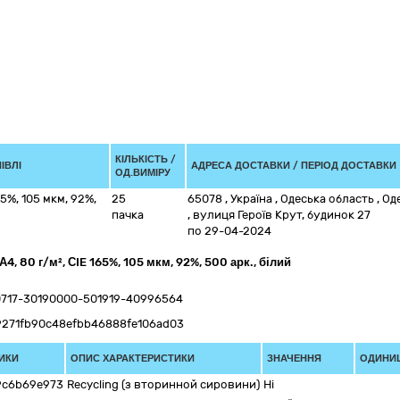
КІЛЬКІСТЬ /
ІВЛІ
АДРЕСА ДОСТАВКИ / ПЕРІОД ДОСТАВКИ
ОД.ВИМІРУ
65%, 105 мкм, 92%,
25
65078
,
Україна
,
Одеська область
,
Од
пачка
,
вулиця Героїв Крут, будинок 27
по 29-04-2024
А4, 80 г/м², СIE 165%, 105 мкм, 92%, 500 арк., білий
0717-30190000-501919-40996564
e9271fb90c48efbb46888fe106ad03
ИКИ
ОПИС ХАРАКТЕРИСТИКИ
ЗНАЧЕННЯ
ОДИНИЦ
9c6b69e973
Recycling (з вторинной сировини)
Ні