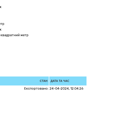
к
етр
к
 квадратний метр
СТАН
ДАТА ТА ЧАС
Експортовано:
24-04-2024, 12:04:26