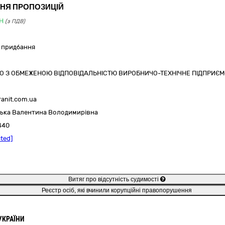
ННЯ ПРОПОЗИЦІЙ
H
(з ПДВ)
 придбання
О З ОБМЕЖЕНОЮ ВІДПОВІДАЛЬНІСТЮ ВИРОБНИЧО-ТЕХНІЧНЕ ПІДПРИЄМ
ranit.com.ua
ька Валентина Володимирівна
440
cted]
Витяг про відсутність судимості
Реєстр осіб, які вчинили корупційні правопорушення
УКРАЇНИ