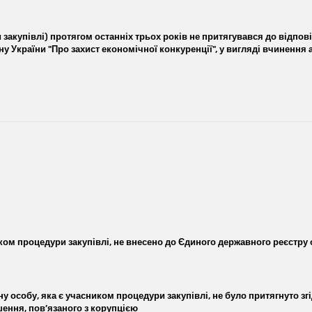
закупівлі) протягом останніх трьох років не притягувався до відпов
акону України "Про захист економічної конкуренції", у вигляді вчиненн
ом процедури закупівлі, не внесено до Єдиного державного реєстру ос
у особу, яка є учасником процедури закупівлі, не було притягнуто зг
ння, пов’язаного з корупцією