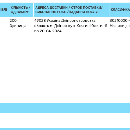
КІЛЬКІСТЬ /
АДРЕСА ДОСТАВКИ /
СТРОК ПОСТАВКИ/
ІВЛІ
КЛАСИФІКАТ
ОД.ВИМІРУ
ВИКОНАННЯ РОБІТ/НАДАННЯ ПОСЛУГ:
200
49028
Україна
Дніпропетровська
30210000-
Одиниця
область
м. Дніпро
вул. Княгині Ольги, 11
Машини для
по 20-04-2024