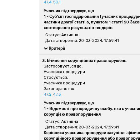
47.4
50.1
Учасник підтверджує, що
1 -
Суб’єкт господарювання (учасник процедури 
частини другої статті 6, пунктом 1 статті 50 З
спотворення результатів тендерів
Статус: Активна
Дата створення: 20-03-2024, 17:59:41
Критерії
3. Вчинення корупційних правопорушень
Застосовується до:
Учасника процедури
Стосується:
Учасника процедури
Законодавство:
47.2
47.3
Учасник підтверджує, що
1 -
Відомості про юридичну особу, яка є учасник
корупцією правопорушення
Статус: Активна
Дата створення: 20-03-2024, 17:59:41
Керівника учасника процедури закупівлі, фізичн
корупційного правопорушення або правопоруше