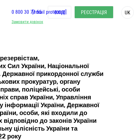
0 800 30 77 55
[email protected]
ВХІД
РЕЄСТРАЦІЯ
UK
Замовити дзвінок
резервістам,
х Сил України, Національної
и, Державної прикордонної служби
ькових прокуратур, органу
прави, поліцейські, особи
іх справ України, Управління
у інформації України, Державної
раїни, особи, які входили до
відповідно до законів України
ьну цілісність України та
22 року