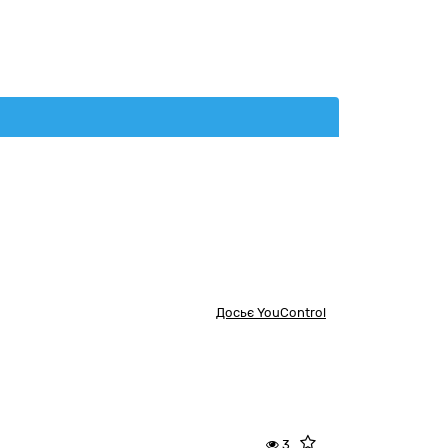
Досьє YouControl
3