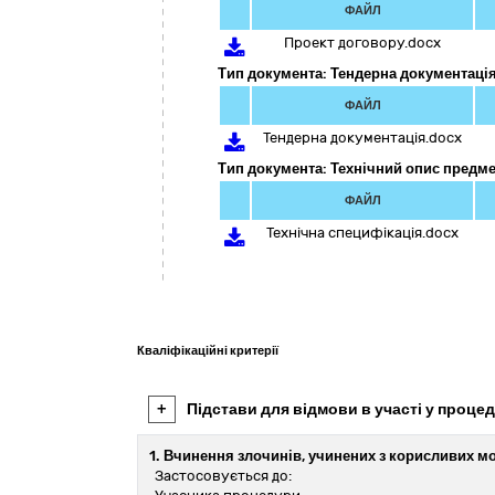
ФАЙЛ
Проект договору.docx
Тип документа: Тендерна документаці
ФАЙЛ
Тендерна документація.docx
Тип документа: Технічний опис предме
ФАЙЛ
Технічна специфікація.docx
Кваліфікаційні критерії
+
Підстави для відмови в участі у процед
1. Вчинення злочинів, учинених з корисливих м
Застосовується до: