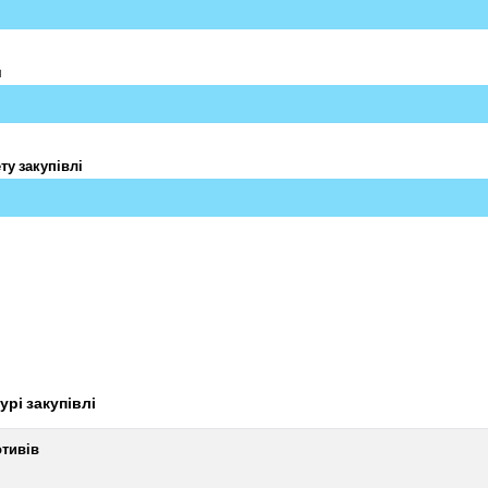
я
ту закупівлі
урі закупівлі
отивів