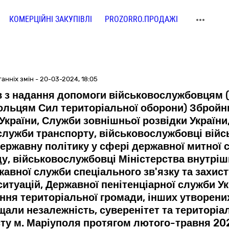
КОМЕРЦІЙНІ ЗАКУПІВЛІ
PROZORRO.ПРОДАЖІ
анніх змін - 20-03-2024, 18:05
в з надання допомоги військовослужбовцям (
ольцям Сил територіальної оборони) Збройни
 України, Служби зовнішньої розвідки Україн
 служби транспорту, військовослужбовці війс
ержавну політику у сфері державної митної с
у, військовослужбовці Міністерства внутрішн
авної служби спеціального зв'язку та захист
итуацій, Державної пенітенціарної служби Ук
я територіальної громади, інших утворених 
али незалежність, суверенітет та територіал
сту м. Маріуполя протягом лютого-травня 20