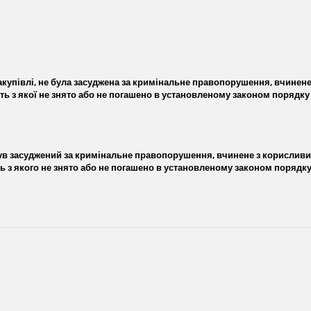
акупівлі, не була засуджена за кримінальне правопорушення, вчинене 
ть з якої не знято або не погашено в установленому законом порядку
був засуджений за кримінальне правопорушення, вчинене з корисливих
ь з якого не знято або не погашено в установленому законом порядк