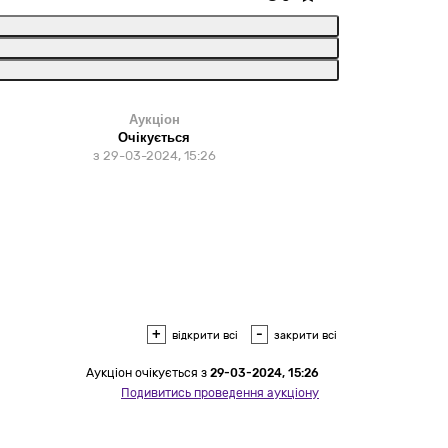
Аукціон
Очікується
з
29-03-2024, 15:26
+
-
відкрити всі
закрити всі
Аукціон
очікується
з
29-03-2024, 15:26
Подивитись проведення аукціону