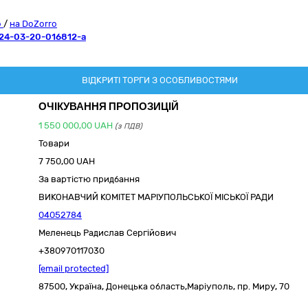
o
/
на DoZorro
24-03-20-016812-a
ВІДКРИТІ ТОРГИ З ОСОБЛИВОСТЯМИ
ОЧІКУВАННЯ ПРОПОЗИЦІЙ
1 550 000,00
UAH
(з ПДВ)
Товари
7 750,00 UAH
За вартістю придбання
ВИКОНАВЧИЙ КОМІТЕТ МАРІУПОЛЬСЬКОЇ МІСЬКОЇ РАДИ
04052784
Меленець Радислав Сергійович
+380970117030
[email protected]
87500,
Україна
,
Донецька область,
Маріуполь,
пр. Миру, 70