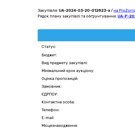
Закупівля:
UA-2024-03-20-012823-a
/
на ProZorr
Рядок плану закупівлі та обґрунтування:
UA-P-20
Статус:
Бюджет:
Вид предмету закупівлі:
Мінімальний крок аукціону:
Оцінка пропозицій:
Замовник:
ЄДРПОУ:
Контактна особа:
Телефон:
E-mail:
Місцезнаходження: