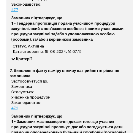
Законодавство:
47.7
Замовник підтверджує, що
1 -
Тендерна пропозиція подана учасником процедури
закупівлі, який є пов’язаною особою з іншими учасниками
процедури закупівлі та/або з уповноваженою особою
(особами), та/або з керівником замовника
Статус: Активна
Дата створення: 15-03-2024, 16:07:15
Критерії
7. Виявлення факту наміру впливу на прийняття рішення
замовника
Застосовується до:
Замовника
Стосується:
Учасника процедури
Законодавство:
47.1
Замовник підтверджує, що
1 -
Замовник має незаперечні докази того, що учасник
процедури закупівлі пропонує, дає або погоджується дати
прямо чи опосередковано будь-якій службовій (посадовій)