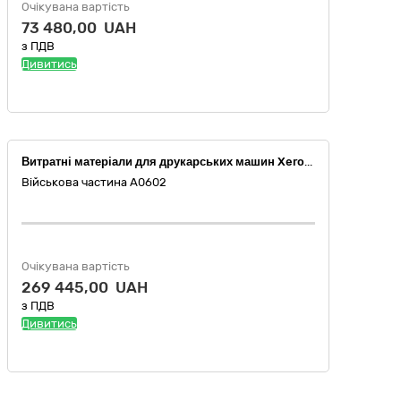
Очікувана вартість
73 480,00 UAH
з ПДВ
Дивитись
Витратні матеріали для друкарських машин Xerox Nuvera 120/144/157 та Xerox Colour C60/C70
Військова частина А0602
Очікувана вартість
269 445,00 UAH
з ПДВ
Дивитись