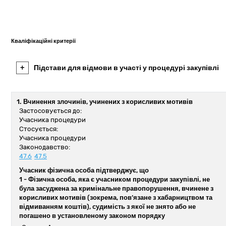
Кваліфікаційні критерії
+
Підстави для відмови в участі у процедурі закупівлі
1. Вчинення злочинів, учинених з корисливих мотивів
Застосовується до:
Учасника процедури
Стосується:
Учасника процедури
Законодавство:
47.6
47.5
Учасник фізична особа підтверджує, що
1 -
Фізична особа, яка є учасником процедури закупівлі, не
була засуджена за кримінальне правопорушення, вчинене з
корисливих мотивів (зокрема, пов’язане з хабарництвом та
відмиванням коштів), судимість з якої не знято або не
погашено в установленому законом порядку