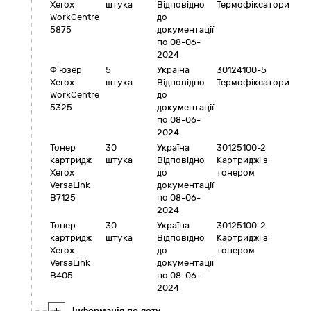
Xerox
штука
Відповідно
Термофіксатори
WorkCentre
до
5875
документації
по 08-06-
2024
Ф’юзер
5
Україна
30124100-5
Xerox
штука
Відповідно
Термофіксатори
WorkCentre
до
5325
документації
по 08-06-
2024
Тонер
30
Україна
30125100-2
картридж
штука
Відповідно
Картриджі з
Xerox
до
тонером
VersaLink
документації
B7125
по 08-06-
2024
Тонер
30
Україна
30125100-2
картридж
штука
Відповідно
Картриджі з
Xerox
до
тонером
VersaLink
документації
B405
по 08-06-
2024
+
Інформація по лоту