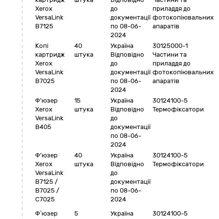
Xerox
до
приладдя до
VersaLink
документації
фотокопіювальних
B7125
по 08-06-
апаратів
2024
Копі
40
Україна
30125000-1
картридж
штука
Відповідно
Частини та
Xerox
до
приладдя до
VersaLink
документації
фотокопіювальних
B7025
по 08-06-
апаратів
2024
Ф'юзер
15
Україна
30124100-5
Xerox
штука
Відповідно
Термофіксатори
VersaLink
до
B405
документації
по 08-06-
2024
Ф'юзер
40
Україна
30124100-5
Xerox
штука
Відповідно
Термофіксатори
VersaLink
до
B7125 /
документації
B7025 /
по 08-06-
С7025
2024
Ф’юзер
5
Україна
30124100-5