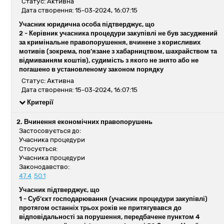
Статус: Активна
Дата створення: 15-03-2024, 16:07:15
Учасник юридична особа підтверджує, що
2 -
Керівник учасника процедури закупівлі не був засуджений
за кримінальне правопорушення, вчинене з корисливих
мотивів (зокрема, пов’язане з хабарництвом, шахрайством та
відмиванням коштів), судимість з якого не знято або не
погашено в установленому законом порядку
Статус: Активна
Дата створення: 15-03-2024, 16:07:15
Критерії
2. Вчинення економічних правопорушень
Застосовується до:
Учасника процедури
Стосується:
Учасника процедури
Законодавство:
47.4
50.1
Учасник підтверджує, що
1 -
Суб’єкт господарювання (учасник процедури закупівлі)
протягом останніх трьох років не притягувався до
відповідальності за порушення, передбачене пунктом 4