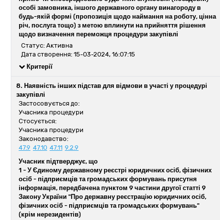
особі замовника, іншого державного органу винагороду в
будь-якій формі (пропозиція щодо наймання на роботу, цінна
річ, послуга тощо) з метою вплинути на прийняття рішення
щодо визначення переможця процедури закупівлі
Статус: Активна
Дата створення: 15-03-2024, 16:07:15
Критерії
8. Наявність інших підстав для відмови в участі у процедурі
закупівлі
Застосовується до:
Учасника процедури
Стосується:
Учасника процедури
Законодавство:
47.9
47.10
47.11
9.2.9
Учасник підтверджує, що
1 -
У Єдиному державному реєстрі юридичних осіб, фізичних
осіб - підприємців та громадських формувань присутня
інформація, передбачена пунктом 9 частини другої статті 9
Закону України "Про державну реєстрацію юридичних осіб,
фізичних осіб - підприємців та громадських формувань"
(крім нерезидентів)