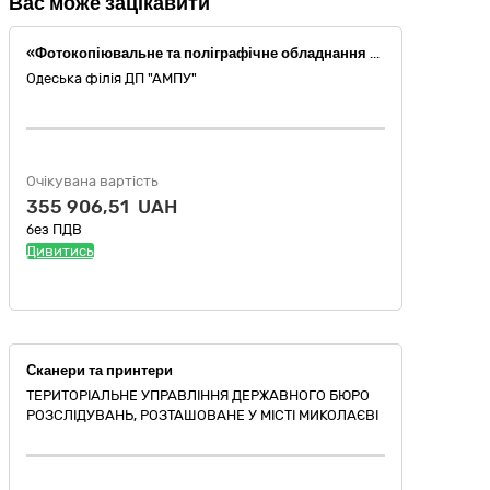
Вас може зацікавити
«Фотокопіювальне та поліграфічне обладнання для офсетного друку» за кодом ДК 021:2015 – 30120000-6 (Витратні матеріали до оргтехніки)
Одеська філія ДП "АМПУ"
Очікувана вартість
355 906,51 UAH
без ПДВ
Дивитись
Сканери та принтери
ТЕРИТОРІАЛЬНЕ УПРАВЛІННЯ ДЕРЖАВНОГО БЮРО
РОЗСЛІДУВАНЬ, РОЗТАШОВАНЕ У МІСТІ МИКОЛАЄВІ