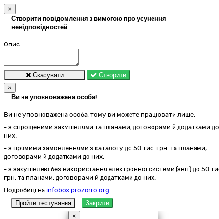
×
Створити повідомлення з вимогою про усунення
невідповідностей
Опис:
Скасувати
Створити
×
Ви не уповноважена особа!
Ви не уповноважена особа, тому ви можете працювати лише:
- з спрощеними закупівлями та планами, договорами й додатками до
них;
- з прямими замовленнями з каталогу до 50 тис. грн. та планами,
договорами й додатками до них;
- з закупівлею без використання електронної системи (звіт) до 50 ти
грн. та планами, договорами й додатками до них.
Подробиці на
infobox.prozorro.org
Пройти тестування
Закрити
×