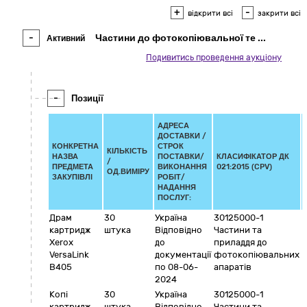
+
-
відкрити всі
закрити всі
-
Частини до фотокопіювальної те
...
Активний
Подивитись проведення аукціону
-
Позиції
АДРЕСА
ДОСТАВКИ /
КОНКРЕТНА
СТРОК
КІЛЬКІСТЬ
НАЗВА
ПОСТАВКИ/
КЛАСИФІКАТОР ДК
/
ПРЕДМЕТА
ВИКОНАННЯ
021:2015 (CPV)
ОД.ВИМІРУ
ЗАКУПІВЛІ
РОБІТ/
НАДАННЯ
ПОСЛУГ:
Драм
30
Україна
30125000-1
картридж
штука
Відповідно
Частини та
Xerox
до
приладдя до
VersaLink
документації
фотокопіювальних
B405
по 08-06-
апаратів
2024
Копі
30
Україна
30125000-1
картридж
штука
Відповідно
Частини та