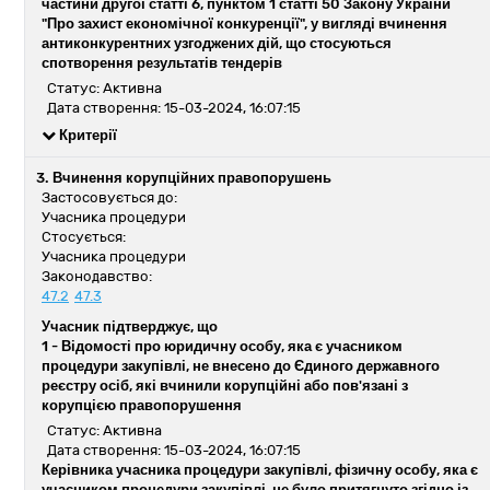
частини другої статті 6, пунктом 1 статті 50 Закону України
"Про захист економічної конкуренції", у вигляді вчинення
антиконкурентних узгоджених дій, що стосуються
спотворення результатів тендерів
Статус: Активна
Дата створення: 15-03-2024, 16:07:15
Критерії
3. Вчинення корупційних правопорушень
Застосовується до:
Учасника процедури
Стосується:
Учасника процедури
Законодавство:
47.2
47.3
Учасник підтверджує, що
1 -
Відомості про юридичну особу, яка є учасником
процедури закупівлі, не внесено до Єдиного державного
реєстру осіб, які вчинили корупційні або пов'язані з
корупцією правопорушення
Статус: Активна
Дата створення: 15-03-2024, 16:07:15
Керівника учасника процедури закупівлі, фізичну особу, яка є
учасником процедури закупівлі, не було притягнуто згідно із