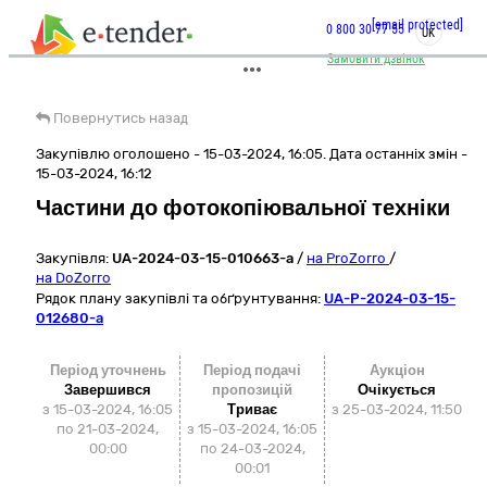
[email protected]
0 800 30 77 55
UK
Замовити дзвінок
Повернутись назад
Закупівлю оголошено - 15-03-2024, 16:05. Дата останніх змін -
15-03-2024, 16:12
Частини до фотокопіювальної техніки
Закупівля:
UA-2024-03-15-010663-a
/
на ProZorro
/
на DoZorro
Рядок плану закупівлі та обґрунтування:
UA-P-2024-03-15-
012680-a
Період уточнень
Період подачі
Аукціон
Завершився
пропозицій
Очікується
з 15-03-2024, 16:05
Триває
з
25-03-2024, 11:50
по 21-03-2024,
з 15-03-2024, 16:05
00:00
по 24-03-2024,
00:01