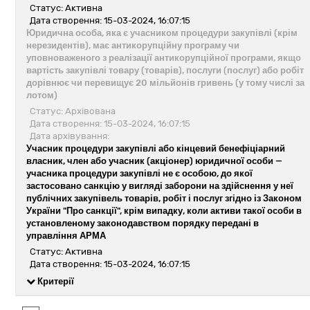
Статус: Активна
Дата створення: 15-03-2024, 16:07:15
Юридична особа, яка є учасником процедури закупівлі (крім
нерезидентів), має антикорупційну програму чи
уповноваженого з реалізації антикорупційної програми, якщо
вартість закупівлі товару (товарів), послуги (послуг) або робіт
дорівнює чи перевищує 20 мільйонів гривень (у тому числі за
лотом)
Статус: Архівована
Дата створення: 15-03-2024, 16:07:15
Дата архівування:
Учасник процедури закупівлі або кінцевий бенефіціарний
власник, член або учасник (акціонер) юридичної особи —
учасника процедури закупівлі не є особою, до якої
застосовано санкцію у вигляді заборони на здійснення у неї
публічних закупівель товарів, робіт і послуг згідно із Законом
України "Про санкції", крім випадку, коли активи такої особи в
установленому законодавством порядку передані в
управління АРМА
Статус: Активна
Дата створення: 15-03-2024, 16:07:15
Критерії