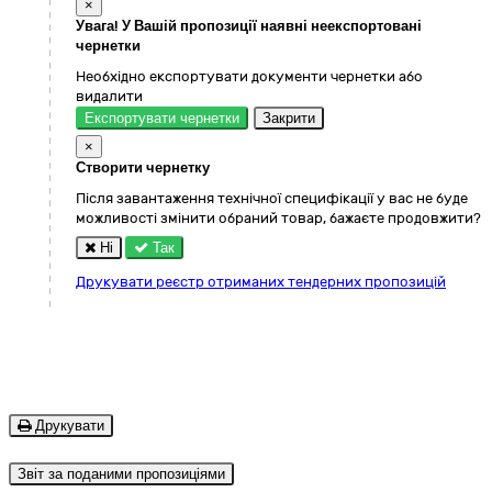
×
Увага! У Вашій пропозиції наявні неекспортовані
чернетки
Необхідно експортувати документи чернетки або
видалити
Експортувати чернетки
Закрити
×
Створити чернетку
Після завантаження технічної специфікації у вас не буде
можливості змінити обраний товар, бажаєте продовжити?
Ні
Так
Друкувати реєстр отриманих тендерних пропозицій
Друкувати
Звіт за поданими пропозиціями