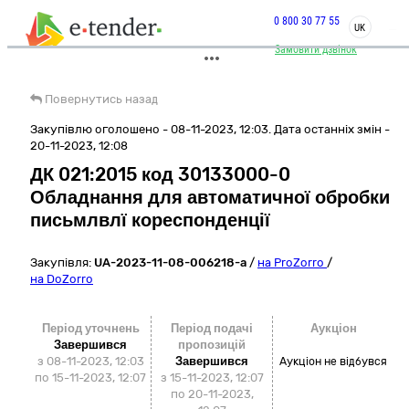
0 800 30 77 55
UK
Замовити дзвінок
Повернутись назад
Закупівлю оголошено - 08-11-2023, 12:03. Дата останніх змін -
20-11-2023, 12:08
ДК 021:2015 код 30133000-0
Обладнання для автоматичної обробки
письмлвлї кореспонденції
Закупівля:
UA-2023-11-08-006218-a
/
на ProZorro
/
на DoZorro
Період уточнень
Період подачі
Аукціон
Завершився
пропозицій
з 08-11-2023, 12:03
Завершився
Аукціон не відбувся
по 15-11-2023, 12:07
з 15-11-2023, 12:07
по 20-11-2023,