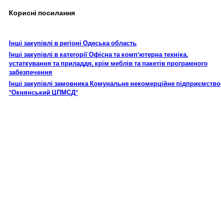
Корисні посилання
Інші закупівлі в регіоні Одеська область
Інші закупівлі в категорії Офісна та комп’ютерна техніка,
устаткування та приладдя, крім меблів та пакетів програмного
забезпечення
Інші закупівлі замовника Комунальне некомерційне підприємство
"Окнянський ЦПМСД"