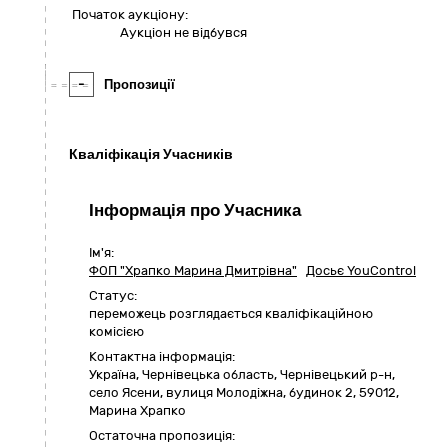
Початок аукціону:
Аукціон не відбувся
-
Пропозиції
Кваліфікація Учасників
Інформація про Учасника
Ім'я:
ФОП "Храпко Марина Дмитрівна"
Досьє YouControl
Статус:
переможець розглядається кваліфікаційною
комісією
Контактна інформація:
Україна
,
Чернівецька область
,
Чернівецький р-н,
село Ясени,
вулиця Молодіжна, будинок 2
,
59012
,
Марина Храпко
Остаточна пропозиція: