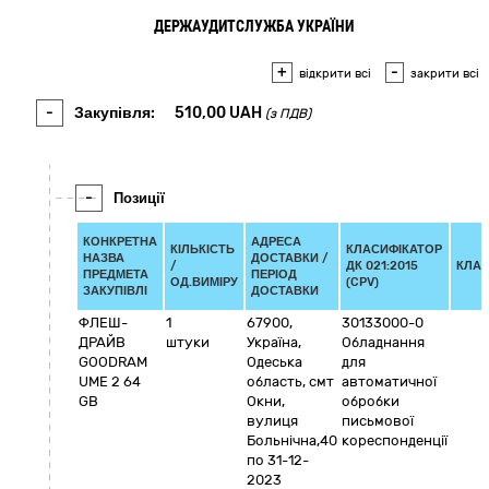
ДЕРЖАУДИТСЛУЖБА УКРАЇНИ
+
-
відкрити всі
закрити всі
-
Закупівля:
510,00
UAH
(з ПДВ)
-
Позиції
КОНКРЕТНА
АДРЕСА
КІЛЬКІСТЬ
КЛАСИФІКАТОР
НАЗВА
ДОСТАВКИ /
/
ДК 021:2015
КЛАС
ПРЕДМЕТА
ПЕРІОД
ОД.ВИМІРУ
(CPV)
ЗАКУПІВЛІ
ДОСТАВКИ
ФЛЕШ-
1
67900
,
30133000-0
ДРАЙВ
штуки
Україна
,
Обладнання
GOODRAM
Одеська
для
UME 2 64
область
,
смт
автоматичної
GB
Окни
,
обробки
вулиця
письмової
Больнічна,40
кореспонденції
по 31-12-
2023