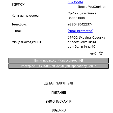
38215504
ЄДРПОУ:
Досьє YouControl
Срібницька Олена
Контактна особа:
Валеріївна
Телефон:
+380486122374
E-mail:
[email protected]
67900,
Україна
,
Одеська
Місцезнаходження:
область,
смт Окни,
вул.Больнічна,40
0
Витяг про відсутність судимості
Реєстр осіб, які вчинили корупційні правопорушення
ДЕТАЛІ ЗАКУПІВЛІ
ПИТАННЯ
ВИМОГИ/СКАРГИ
DOZORRO