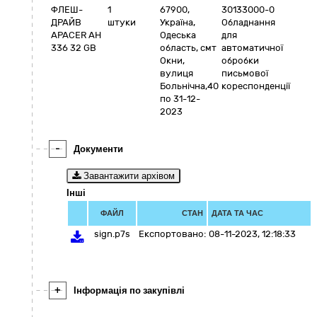
ФЛЕШ-
1
67900
,
30133000-0
ДРАЙВ
штуки
Україна
,
Обладнання
APACER AH
Одеська
для
336 32 GB
область
,
смт
автоматичної
Окни
,
обробки
вулиця
письмової
Больнічна,40
кореспонденції
по 31-12-
2023
-
Документи
Завантажити архівом
Інші
ФАЙЛ
СТАН
ДАТА ТА ЧАС
sign.p7s
Експортовано:
08-11-2023, 12:18:33
+
Інформація по закупівлі