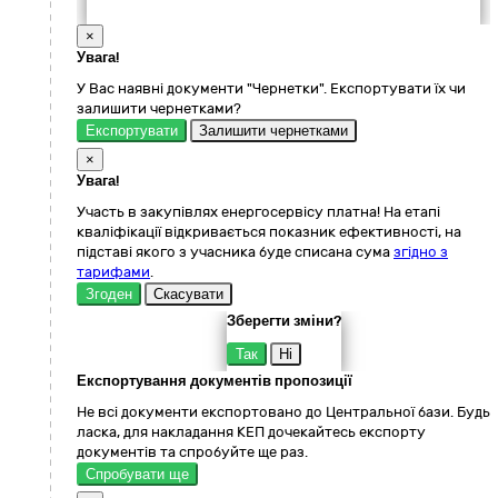
×
Увага!
У Вас наявні документи "Чернетки". Експортувати їх чи
залишити чернетками?
Експортувати
Залишити чернетками
×
Увага!
Участь в закупівлях енергосервісу платна! На етапі
кваліфікації відкривається показник ефективності, на
підставі якого з учасника буде списана сума
згідно з
тарифами
.
Згоден
Скасувати
Зберегти зміни?
Так
Ні
Експортування документів пропозиції
Не всі документи експортовано до Центральної бази. Будь
ласка, для накладання КЕП дочекайтесь експорту
документів та спробуйте ще раз.
Спробувати ще