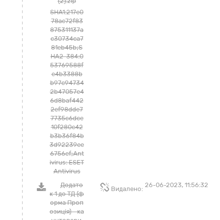
(2).zip
SHA1:217e0
78ac72f83
875311137a
c30734ca7
81eb45b;S
HA2-384:0
53769588f
e4b3388b
b97c94734
2b47057e4
6d8baf442
2ef98dde7
7735c6dce
10f280c42
b3b36f84b
3d92239ee
6756ef;Ant
ivirus: ESET
Antivirus
Додато
26-06-2023, 11:56:32
Видалено:
к 1 до ТД (ф
орма Проп
озиція) - ка