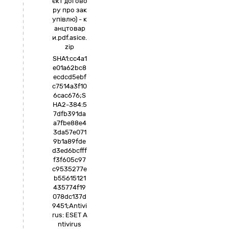
єкт догово
ру про зак
упівлю) - к
анцтовар
и.pdf.asice.
zip
SHA1:cc4a1
e01a62bc8
ecdcd5ebf
c7514a3f10
6cac676;S
HA2-384:5
7dfb391da
a7fbe88e4
3da57e071
9b1a89fde
d3ed6bcfff
f3f605c97
c9535277e
b55615121
435774f19
078dc137d
9451;Antivi
rus: ESET A
ntivirus