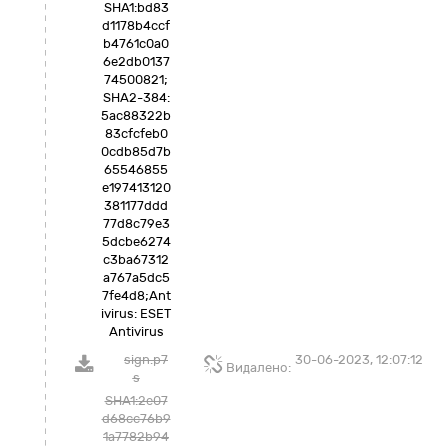
SHA1:bd83
d1178b4ccf
b4761c0a0
6e2db0137
74500821;
SHA2-384:
5ac88322b
83cfcfeb0
0cdb85d7b
65546855
e197413120
381177ddd
77d8c79e3
5dcbe6274
c3ba67312
a767a5dc5
7fe4d8;Ant
ivirus: ESET
Antivirus
sign.p7
30-06-2023, 12:07:12
Видалено:
s
SHA1:2e07
d68cc76b9
1a7782b94