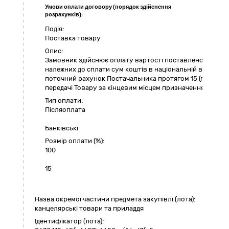
Умови оплати договору (порядок здійснення
розрахунків):
Подія:
Поставка товару
Опис:
Замовник здійснює оплату вартості поставленого Тов
належних до сплати сум коштів в національній валюті Ук
поточний рахунок Постачальника протягом 15 (п’ятнадця
передачі Товару за кінцевим місцем призначення та на пі
Тип оплати:
Пiсляоплата
Банківські
Розмір оплати (%):
100
15
Назва окремої частини предмета закупівлі (лота):
канцелярські товари та приладдя
Ідентифікатор (лота):