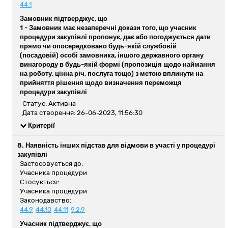
44.1
Замовник підтверджує, що
1 -
Замовник має незаперечні докази того, що учасник
процедури закупівлі пропонує, дає або погоджується дати
прямо чи опосередковано будь-якій службовій
(посадовій) особі замовника, іншого державного органу
винагороду в будь-якій формі (пропозиція щодо наймання
на роботу, цінна річ, послуга тощо) з метою вплинути на
прийняття рішення щодо визначення переможця
процедури закупівлі
Статус: Активна
Дата створення: 26-06-2023, 11:56:30
Критерії
8. Наявність інших підстав для відмови в участі у процедурі
закупівлі
Застосовується до:
Учасника процедури
Стосується:
Учасника процедури
Законодавство:
44.9
44.10
44.11
9.2.9
Учасник підтверджує, що