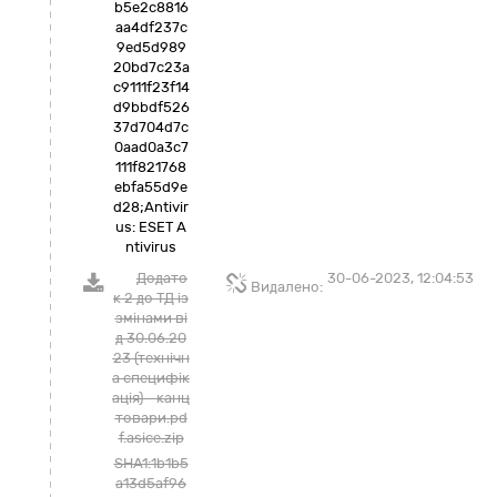
b5e2c8816
aa4df237c
9ed5d989
20bd7c23a
c9111f23f14
d9bbdf526
37d704d7c
0aad0a3c7
111f821768
ebfa55d9e
d28;Antivir
us: ESET A
ntivirus
Додато
30-06-2023, 12:04:53
Видалено:
к 2 до ТД із
змінами ві
д 30.06.20
23 (технічн
а специфік
ація) - канц
товари.pd
f.asice.zip
SHA1:1b1b5
a13d5af96