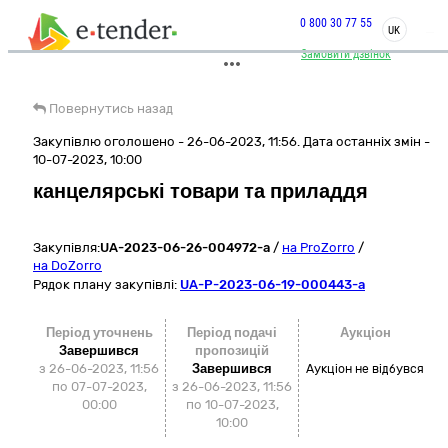
0 800 30 77 55
UK
Замовити дзвінок
Повернутись назад
Закупівлю оголошено - 26-06-2023, 11:56. Дата останніх змін -
10-07-2023, 10:00
канцелярські товари та приладдя
Закупівля:
UA-2023-06-26-004972-a
/
на ProZorro
/
на DoZorro
Рядок плану закупівлі:
UA-P-2023-06-19-000443-a
Період уточнень
Період подачі
Аукціон
Завершився
пропозицій
з 26-06-2023, 11:56
Завершився
Аукціон не відбувся
по 07-07-2023,
з 26-06-2023, 11:56
00:00
по 10-07-2023,
10:00