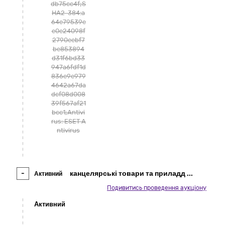
db75cc4f;S
HA2-384:a
64e79539e
e0e24098f
2790eebf7
be853894
d31f6bd33
947a6fdf1d
836e9e979
4642a67da
dcf08d008
39f567af21
bcc1;Antivi
rus: ESET A
ntivirus
-
канцелярські товари та приладд
...
Активний
Подивитись проведення аукціону
Активний