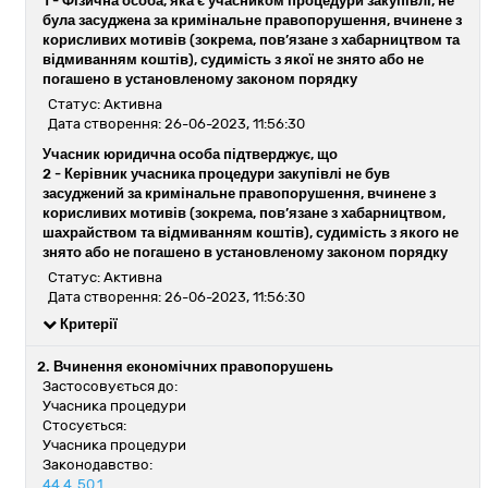
1 -
Фізична особа, яка є учасником процедури закупівлі, не
була засуджена за кримінальне правопорушення, вчинене з
корисливих мотивів (зокрема, пов’язане з хабарництвом та
відмиванням коштів), судимість з якої не знято або не
погашено в установленому законом порядку
Статус: Активна
Дата створення: 26-06-2023, 11:56:30
Учасник юридична особа підтверджує, що
2 -
Керівник учасника процедури закупівлі не був
засуджений за кримінальне правопорушення, вчинене з
корисливих мотивів (зокрема, пов’язане з хабарництвом,
шахрайством та відмиванням коштів), судимість з якого не
знято або не погашено в установленому законом порядку
Статус: Активна
Дата створення: 26-06-2023, 11:56:30
Критерії
2. Вчинення економічних правопорушень
Застосовується до:
Учасника процедури
Стосується:
Учасника процедури
Законодавство:
44.4
50.1