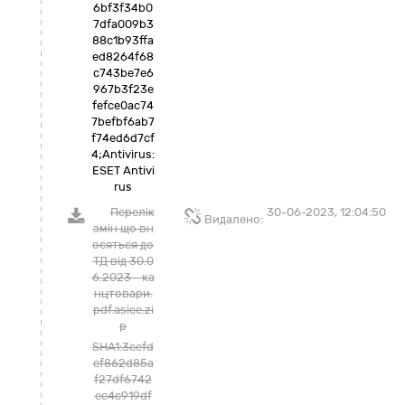
6bf3f34b0
7dfa009b3
88c1b93ffa
ed8264f68
c743be7e6
967b3f23e
fefce0ac74
7befbf6ab7
f74ed6d7cf
4;Antivirus:
ESET Antivi
rus
Перелік
30-06-2023, 12:04:50
Видалено:
змін що вн
осяться до
ТД від 30.0
6.2023 - ка
нцтовари.
pdf.asice.zi
p
SHA1:3cefd
ef862d85a
f27df6742
ec4c919df