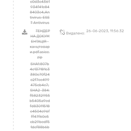
c0d3c4361
934f41e84
8403e4;An
tivirus: ESE
T Antivirus
ТЕНДЕР
26-06-2023, 11:56:32
Видалено:
НА ДОКУМ
ЕНТАЦІЯ -
канцтовар
и.pdf.asice.
zip
SHA1:807b
4e137181e3
380c70f24
e2f7ce499
475eb4e7;
SHA2-384:
f58232955
b5405a9ed
fd83011518
e4504c96f
ff47f60e5
cb29bedf5
1dcf88b6b