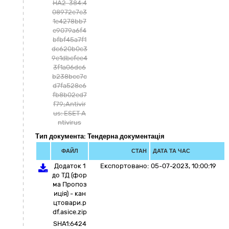
HA2-384:4
08972e7c3
1e4278bb7
e9079a6f4
bfbf45a7f1
dc620b0c3
9e1dbcfee4
3f1a06dc6
b238bcc7c
d7fa528e6
fb8b02ed7
f79;Antivir
us: ESET A
ntivirus
Тип документа: Тендерна документація
ФАЙЛ
СТАН
ДАТА ТА ЧАС
Додаток 1
Експортовано:
05-07-2023, 10:00:19
до ТД (фор
ма Пропоз
иція) - кан
цтовари.p
df.asice.zip
SHA1:6424