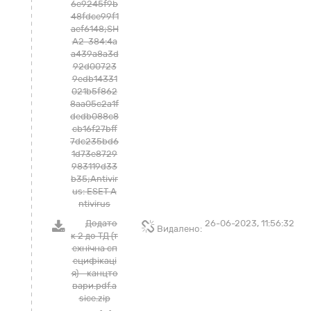
6e9245f9b
48fdce99f1
aef6148;SH
A2-384:4a
a439a8a3d
92d00723
9edb14331
021b5f862
8aa05c2a1f
dedb088c8
cb16f27bff
7dc235bd6
1d73e8729
983119d33
b35;Antivir
us: ESET A
ntivirus
Додато
26-06-2023, 11:56:32
Видалено:
к 2 до ТД (т
ехнічна сп
ецифікаці
я) - канцто
вари.pdf.a
sice.zip