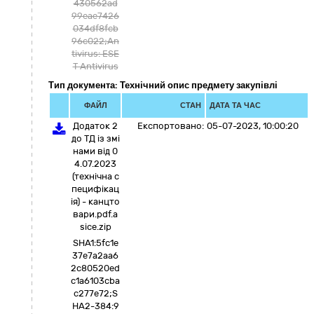
430562ad
99eae7426
034df8fcb
96c022;An
tivirus: ESE
T Antivirus
Тип документа: Технічний опис предмету закупівлі
ФАЙЛ
СТАН
ДАТА ТА ЧАС
Додаток 2
Експортовано:
05-07-2023, 10:00:20
до ТД із змі
нами від 0
4.07.2023
(технічна с
пецифікац
ія) - канцто
вари.pdf.a
sice.zip
SHA1:5fc1e
37e7a2aa6
2c80520ed
c1a6103cba
c277e72;S
HA2-384:9