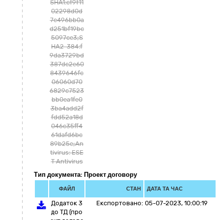
SHA1:cf9f11
02298d0d
7e496bb0a
d251bf19bc
5097ce3;S
HA2-384:f
9da3729bd
387dc2e60
8439646fc
06060d70
6829c7523
bb0ea1fe0
3ba4add2f
fdd52a18d
046c35ff4
61dafd6bc
89b25e;An
tivirus: ESE
T Antivirus
Тип документа: Проект договору
ФАЙЛ
СТАН
ДАТА ТА ЧАС
Додаток 3
Експортовано:
05-07-2023, 10:00:19
до ТД (про