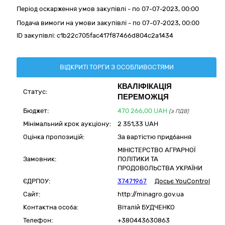
Період оскарження умов закупівлі - по
07-07-2023, 00:00
Подача вимоги на умови закупівлі - по 07-07-2023, 00:00
ID закупівлі:
c1b22c705fac417f87466d804c2a1434
ВІДКРИТІ ТОРГИ З ОСОБЛИВОСТЯМИ
КВАЛІФІКАЦІЯ
Статус:
ПЕРЕМОЖЦЯ
Бюджет:
470 266,00
UAH
(з ПДВ)
Мінімальний крок аукціону:
2 351,33 UAH
Оцінка пропозицій:
За вартістю придбання
МІНІСТЕРСТВО АГРАРНОЇ
Замовник:
ПОЛІТИКИ ТА
ПРОДОВОЛЬСТВА УКРАЇНИ
ЄДРПОУ:
37471967
Досьє YouControl
Сайт:
http://minagro.gov.ua
Контактна особа:
Віталій БУДЧЕНКО
Телефон:
+380443630863