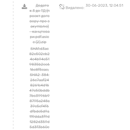
Додато
30-06-2023, 12:04:51
Видалено:
к 3 до ТД (п
роєкт дого
вору про з
акупівлю)
- канцтова
ри.pdf.asic
e (2).zip
SHA1:d3ac
82c502eb2
4e4b94c51
9835b2ec6
16e8f5eae;
SHA2-384:
26c7aaf24
8261c4d16
47c50bddb
7bc3996b9
8795a248a
39e5cf4f6
dfbde5d9a
119dda3f9d
1282d359d
5d3f3b60e