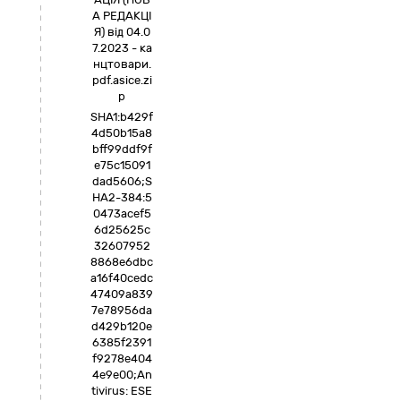
А РЕДАКЦІ
Я) від 04.0
7.2023 - ка
нцтовари.
pdf.asice.zi
p
SHA1:b429f
4d50b15a8
bff99ddf9f
e75c15091
dad5606;S
HA2-384:5
0473acef5
6d25625c
32607952
8868e6dbc
a16f40cedc
47409a839
7e78956da
d429b120e
6385f2391
f9278e404
4e9e00;An
tivirus: ESE