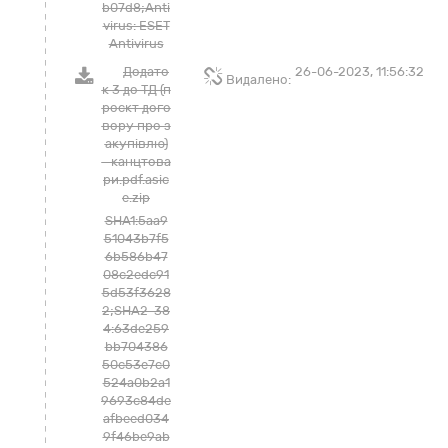
b07d8;Anti
virus: ESET
Antivirus
Додато
26-06-2023, 11:56:32
Видалено:
к 3 до ТД (п
роєкт дого
вору про з
акупівлю)
- канцтова
ри.pdf.asic
e.zip
SHA1:5aa9
51043b7f5
6b586b47
08c2edc91
5d53f3628
2;SHA2-38
4:63de259
bb704386
50c53e7c0
524a0b2a1
9693c84de
afbeed034
9f46be9ab