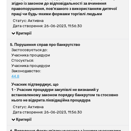
згідно із законом до відповідальності за вчинення
правопорушення, пов’язаного з використанням дитячої
праці чи будь-якими формами торгівлі людьми
Статус: Активна
Дата створення: 26-06-2023, 11:56:30
Критерії
5. Порушення справ про банкрутство
Застосовується до:
Учасника процедури
Стосується:
Учасника процедури
Законодавство:
44.8
Учасник підтверджує, що
1 -
Учасник процедури закупівлі не визнаний у
встановленому законом порядку банкрутом та стосовно
нього не відкрита ліквідаційна процедура
Статус: Активна
Дата створення: 26-06-2023, 11:56:30
Критерії
6. Виявлення факту зв'язку учасника з іншими учасниками