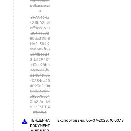
нцтовари.
pdf.asice.zi
p
SHA1:464a
421fb02fc4
cff8ce8610
2544c602
85dc3115;S
HA2-384:9
c5b5b2f88
26f126c24
3fb629431
1d3cc98bb
6a89918f2
d3ff54f97b
40234ea25
4093a2a0a
5386c2a19
e85575ce4
0f62;Antivi
rus: ESET A
ntivirus
ТЕНДЕРНА
Експортовано:
05-07-2023, 10:00:18
ДОКУМЕНТ
АЦІЯ (НОВ