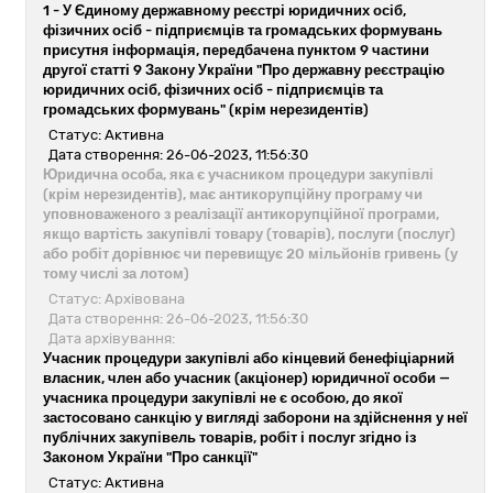
1 -
У Єдиному державному реєстрі юридичних осіб,
фізичних осіб - підприємців та громадських формувань
присутня інформація, передбачена пунктом 9 частини
другої статті 9 Закону України "Про державну реєстрацію
юридичних осіб, фізичних осіб - підприємців та
громадських формувань" (крім нерезидентів)
Статус: Активна
Дата створення: 26-06-2023, 11:56:30
Юридична особа, яка є учасником процедури закупівлі
(крім нерезидентів), має антикорупційну програму чи
уповноваженого з реалізації антикорупційної програми,
якщо вартість закупівлі товару (товарів), послуги (послуг)
або робіт дорівнює чи перевищує 20 мільйонів гривень (у
тому числі за лотом)
Статус: Архівована
Дата створення: 26-06-2023, 11:56:30
Дата архівування:
Учасник процедури закупівлі або кінцевий бенефіціарний
власник, член або учасник (акціонер) юридичної особи —
учасника процедури закупівлі не є особою, до якої
застосовано санкцію у вигляді заборони на здійснення у неї
публічних закупівель товарів, робіт і послуг згідно із
Законом України "Про санкції"
Статус: Активна