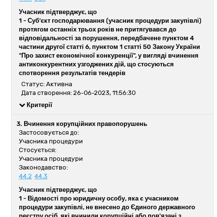
Учасник підтверджує, що
1 -
Суб’єкт господарювання (учасник процедури закупівлі)
протягом останніх трьох років не притягувався до
відповідальності за порушення, передбачене пунктом 4
частини другої статті 6, пунктом 1 статті 50 Закону України
"Про захист економічної конкуренції", у вигляді вчинення
антиконкурентних узгоджених дій, що стосуються
спотворення результатів тендерів
Статус: Активна
Дата створення: 26-06-2023, 11:56:30
Критерії
3. Вчинення корупційних правопорушень
Застосовується до:
Учасника процедури
Стосується:
Учасника процедури
Законодавство:
44.2
44.3
Учасник підтверджує, що
1 -
Відомості про юридичну особу, яка є учасником
процедури закупівлі, не внесено до Єдиного державного
реєстру осіб, які вчинили корупційні або пов'язані з