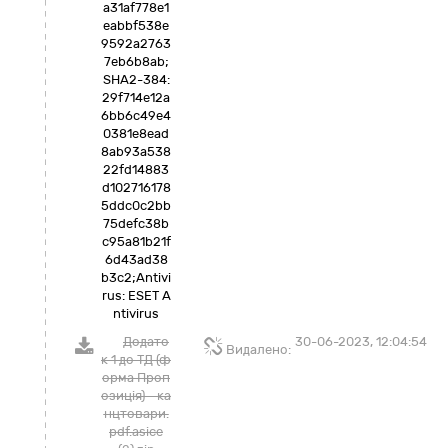
a31af778e1
eabbf538e
9592a2763
7eb6b8ab;
SHA2-384:
29f714e12a
6bb6c49e4
0381e8ead
8ab93a538
22fd14883
d102716178
5ddc0c2bb
75defc38b
c95a81b21f
6d43ad38
b3c2;Antivi
rus: ESET A
ntivirus
Додато
30-06-2023, 12:04:54
Видалено:
к 1 до ТД (ф
орма Проп
озиція) - ка
нцтовари.
pdf.asice