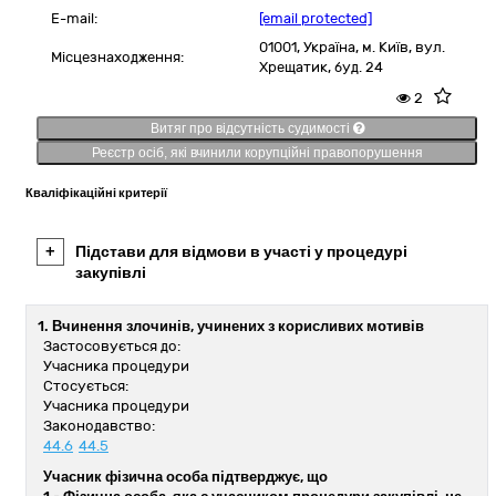
E-mail:
[email protected]
01001,
Україна
,
м. Київ,
вул.
Місцезнаходження:
Хрещатик, буд. 24
2
Витяг про відсутність судимості
Реєстр осіб, які вчинили корупційні правопорушення
Кваліфікаційні критерії
+
Підстави для відмови в участі у процедурі
закупівлі
1. Вчинення злочинів, учинених з корисливих мотивів
Застосовується до:
Учасника процедури
Стосується:
Учасника процедури
Законодавство:
44.6
44.5
Учасник фізична особа підтверджує, що