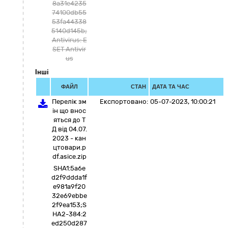
8a31e4235
74100db55
53fa44338
5140d145b;
Antivirus: E
SET Antivir
us
Інші
ФАЙЛ
СТАН
ДАТА ТА ЧАС
Перелік зм
Експортовано:
05-07-2023, 10:00:21
ін що внос
яться до Т
Д від 04.07.
2023 - кан
цтовари.p
df.asice.zip
SHA1:5a6e
d2f9ddda1f
e981a9f20
32e69ebbe
2f9ea153;S
HA2-384:2
ed250d287