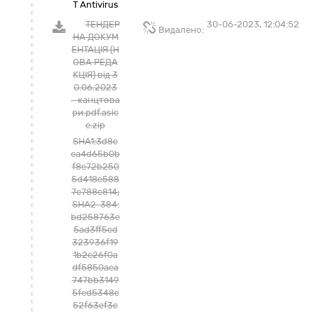
T Antivirus
ТЕНДЕР
30-06-2023, 12:04:52
Видалено:
НА ДОКУМ
ЕНТАЦІЯ (Н
ОВА РЕДА
КЦІЯ) від 3
0.06.2023
- канцтова
ри.pdf.asic
e.zip
SHA1:3d8c
ca4d65b0b
f8e72b250
5d418e588
7c788c814;
SHA2-384:
bd258763e
5ad3ff5cd
323936f19
1b2c26f0a
df5850aea
747bb3149
5fed5348c
52f63ef3c