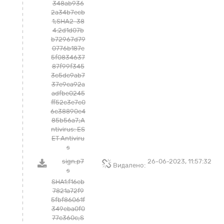
348ab936
2a34b7ecb
1;SHA2-38
4:2d1d07b
b72967d79
0776b187e
5f0834637
87f99f345
3c5dc9ab7
37e9ca92a
adfbe0245
ff52c3e7c0
6c38890e4
85b56a7;A
ntivirus: ES
ET Antiviru
s
sign.p7
26-06-2023, 11:57:32
Видалено:
s
SHA1:f16eb
7821a72f9
5fbf86061f
349eba0f0
77c360c;S