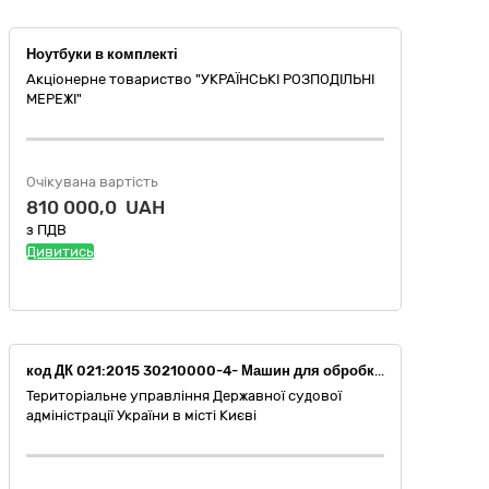
Ноутбуки в комплекті
Акціонерне товариство "УКРАЇНСЬКІ РОЗПОДІЛЬНІ
МЕРЕЖІ"
Очікувана вартість
810 000,0 UAH
з ПДВ
Дивитись
код ДК 021:2015 30210000-4- Машин для обробки даних (апаратної частини) (Персональні комп’ютери)
Територіальне управління Державної судової
адміністрації України в місті Києві