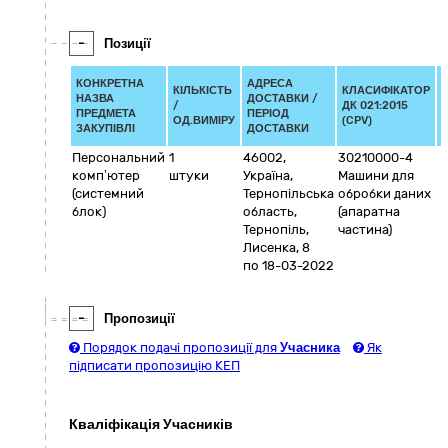
-
Позиції
КОНКРЕТНА
АДРЕСА
КІЛЬКІСТЬ
КЛАСИФІКАТОР
НАЗВА
ДОСТАВКИ /
/
ДК 021:2015
ПРЕДМЕТА
ПЕРІОД
ОД.ВИМІРУ
(CPV)
ЗАКУПІВЛІ
ДОСТАВКИ
Персональний
1
46002
,
30210000-4
комп’ютер
штуки
Україна
,
Машини для
(системний
Тернопільська
обробки даних
блок)
область
,
(апаратна
Тернопіль
,
частина)
Лисенка, 8
по 18-03-2022
-
Пропозиції
Порядок подачі пропозиції для
Учасника
Як
підписати пропозицію КЕП
Кваліфікація Учасників