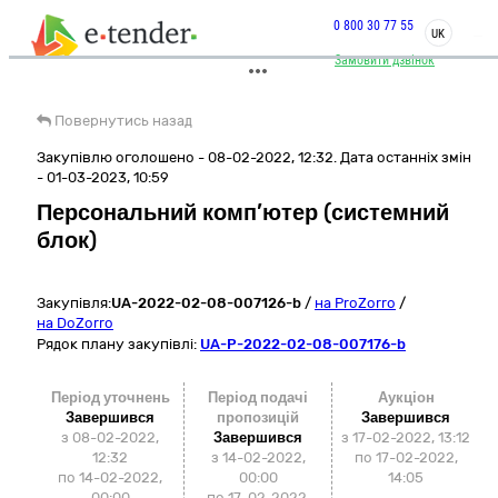
0 800 30 77 55
UK
Замовити дзвінок
Повернутись назад
Закупівлю оголошено - 08-02-2022, 12:32. Дата останніх змін
- 01-03-2023, 10:59
Персональний комп’ютер (системний
блок)
Закупівля:
UA-2022-02-08-007126-b
/
на ProZorro
/
на DoZorro
Рядок плану закупівлі:
UA-P-2022-02-08-007176-b
Період уточнень
Період подачі
Аукціон
Завершився
пропозицій
Завершився
з 08-02-2022,
Завершився
з
17-02-2022, 13:12
12:32
з 14-02-2022,
по
17-02-2022,
по 14-02-2022,
00:00
14:05
00:00
по 17-02-2022,