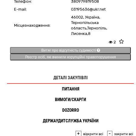
Телефон:
380979819508
E-mail:
03195636@ukr.net
46002,
Україна
,
Тернопільська
Місцезнаходження:
область,
Тернопіль,
Лисенка,8
2
Витяг про відсутність судимості
Реєстр осіб, які вчинили корупційні правопорушення
ДЕТАЛІ ЗАКУПІВЛІ
ПИТАННЯ
ВИМОГИ/СКАРГИ
DOZORRO
ДЕРЖАУДИТСЛУЖБА УКРАЇНИ
+
-
відкрити всі
закрити всі