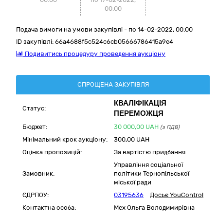
00:00
Подача вимоги на умови закупівлі - по 14-02-2022, 00:00
ID закупівлі:
66a4688f5c524c6cb05666786415a9e4
Подивитись процедуру проведення аукціону
СПРОЩЕНА ЗАКУПІВЛЯ
КВАЛІФІКАЦІЯ
Статус:
ПЕРЕМОЖЦЯ
Бюджет:
30 000,00
UAH
(з ПДВ)
Мінімальний крок аукціону:
300,00 UAH
Оцінка пропозицій:
За вартістю придбання
Управління соціальної
Замовник:
політики Тернопільської
міської ради
ЄДРПОУ:
03195636
Досьє YouControl
Контактна особа:
Мех Ольга Володимирівна