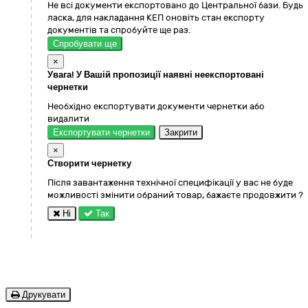
Не всі документи експортовано до Центральної бази. Будь
ласка, для накладання КЕП оновіть стан експорту
документів та спробуйте ще раз.
Спробувати ще
×
Увага! У Вашій пропозиції наявні неекспортовані
чернетки
Необхідно експортувати документи чернетки або
видалити
Експортувати чернетки
Закрити
×
Створити чернетку
Після завантаження технічної специфікації у вас не буде
можливості змінити обраний товар, бажаєте продовжити ?
Ні
Так
Друкувати