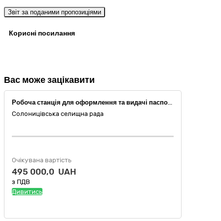
Звіт за поданими пропозиціями
Корисні посилання
Вас може зацікавити
Робоча станція для оформлення та видачі паспортних документів, що підтверджують громадянство України, посвідчують особу чи її спеціальний статус, з комплектом обладнання для зняття біометричних даних (параметрів) особи
Солоницівська селищна рада
Очікувана вартість
495 000,0 UAH
з ПДВ
Дивитись