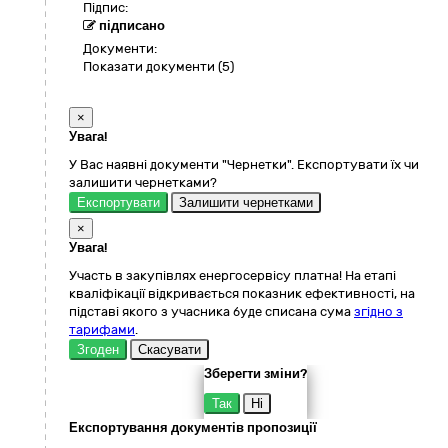
Підпис:
підписано
Документи:
Показати документи (5)
×
Увага!
У Вас наявні документи "Чернетки". Експортувати їх чи
залишити чернетками?
Експортувати
Залишити чернетками
×
Увага!
Участь в закупівлях енергосервісу платна! На етапі
кваліфікації відкривається показник ефективності, на
підставі якого з учасника буде списана сума
згідно з
тарифами
.
Згоден
Скасувати
Зберегти зміни?
Так
Ні
Експортування документів пропозиції