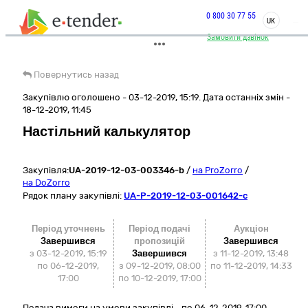
0 800 30 77 55
UK
Замовити дзвінок
Повернутись назад
Закупівлю оголошено - 03-12-2019, 15:19. Дата останніх змін -
18-12-2019, 11:45
Настільний калькулятор
Закупівля:
UA-2019-12-03-003346-b
/
на ProZorro
/
на DoZorro
Рядок плану закупівлі:
UA-P-2019-12-03-001642-c
Період уточнень
Період подачі
Аукціон
Завершився
пропозицій
Завершився
з 03-12-2019, 15:19
Завершився
з
11-12-2019, 13:48
по 06-12-2019,
з 09-12-2019, 08:00
по
11-12-2019, 14:33
17:00
по 10-12-2019, 17:00
Подача вимоги на умови закупівлі - по 06-12-2019, 17:00