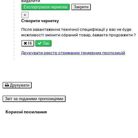
видалити
Експортувати чернетки
Закрити
×
Створити чернетку
Після завантаження технічної специфікації у вас не буде
можливості змінити обраний товар, бажаєте продовжити ?
Ні
Так
Друкувати реєстр отриманих тендерних пропозицій
Друкувати
Звіт за поданими пропозиціями
Корисні посилання