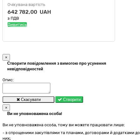
Очікувана вартість
642 782,00 UAH
з ПДВ
Дивитись
×
Створити повідомлення з вимогою про усунення
невідповідностей
Опис:
Скасувати
Створити
×
Ви не уповноважена особа!
Ви не уповноважена особа, тому ви можете працювати лише:
- з спрощеними закупівлями та планами, договорами й додатками до
них;