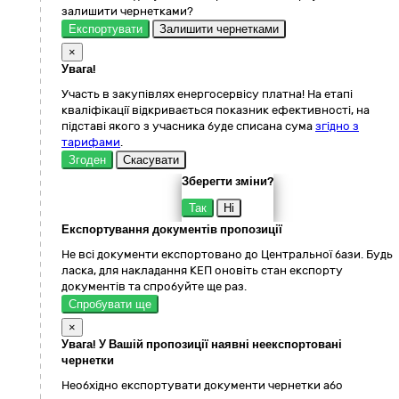
залишити чернетками?
Експортувати
Залишити чернетками
×
Увага!
Участь в закупівлях енергосервісу платна! На етапі
кваліфікації відкривається показник ефективності, на
підставі якого з учасника буде списана сума
згідно з
тарифами
.
Згоден
Скасувати
Зберегти зміни?
Так
Ні
Експортування документів пропозиції
Не всі документи експортовано до Центральної бази. Будь
ласка, для накладання КЕП оновіть стан експорту
документів та спробуйте ще раз.
Спробувати ще
×
Увага! У Вашій пропозиції наявні неекспортовані
чернетки
Необхідно експортувати документи чернетки або