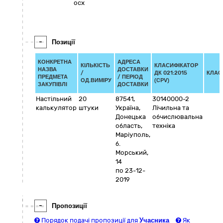
ocx
-
Позиції
КОНКРЕТНА
АДРЕСА
КІЛЬКІСТЬ
КЛАСИФІКАТОР
НАЗВА
ДОСТАВКИ
/
ДК 021:2015
КЛАС
ПРЕДМЕТА
/ ПЕРІОД
ОД.ВИМІРУ
(CPV)
ЗАКУПІВЛІ
ДОСТАВКИ
Настільний
20
87541
,
30140000-2
калькулятор
штуки
Україна
,
Лічильна та
Донецька
обчислювальна
область
,
техніка
Маріуполь
,
б.
Морський,
14
по 23-12-
2019
-
Пропозиції
Порядок подачі пропозиції для
Учасника
Як