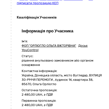
підписати пропозицію КЕП
Кваліфікація Учасників
Інформація про Учасника
Ім'я:
ФОП "ОРЛІОГЛО ОЛЬГА ВІКТОРІВНА"
Досьє
YouControl
Статус:
pішення анульовано замовником або органом
оскарження
Контактна інформація:
Україна
,
Донецька область
,
місто Вугледар,
ВУЛИЦЯ
30-РІЧЧЯ ПЕРЕМОГИ , будинок 14, квартира 38
,
85670
,
Ольга Орліогло
Остаточна пропозиція:
2 480,00
UAH,
з ПДВ
Первинна пропозиція:
2 480,00 UAH,
з ПДВ