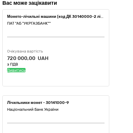
Вас може зацікавити
Монето-лічильні машини (код ДК 30140000-2 лічильна та обчислювальна техніка )
ПАТ "АБ "УКРГАЗБАНК""
Очікувана вартість
720 000,00 UAH
з ПДВ
Дивитись
Лічильники монет - 30141000-9
Національний Банк України