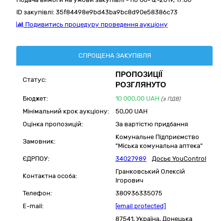
ID закупівлі:
35f84498e9bd43ba9bc8d90e58386c73
Подивитись процедуру проведення аукціону
СПРОЩЕНА ЗАКУПІВЛЯ
ПРОПОЗИЦІЇ
Статус:
РОЗГЛЯНУТО
Бюджет:
10 000,00
UAH
(з ПДВ)
Мінімальний крок аукціону:
50,00 UAH
Оцінка пропозицій:
За вартістю придбання
Комунальне Підприємство
Замовник:
"Міська комунальна аптека"
ЄДРПОУ:
34027989
Досьє YouControl
Гранковський Олексій
Контактна особа:
Ігорович
Телефон:
380936335075
E-mail:
[email protected]
87541,
Україна
,
Донецька