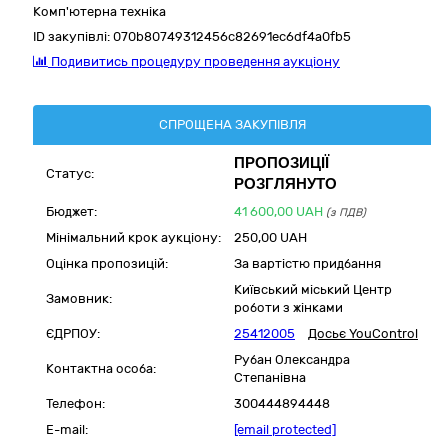
Комп'ютерна техніка
ID закупівлі:
070b80749312456c82691ec6df4a0fb5
Подивитись процедуру проведення аукціону
СПРОЩЕНА ЗАКУПІВЛЯ
ПРОПОЗИЦІЇ
Статус:
РОЗГЛЯНУТО
Бюджет:
41 600,00
UAH
(з ПДВ)
Мінімальний крок аукціону:
250,00 UAH
Оцінка пропозицій:
За вартістю придбання
Київський міський Центр
Замовник:
роботи з жінками
ЄДРПОУ:
25412005
Досьє YouControl
Рубан Олександра
Контактна особа:
Степанівна
Телефон:
300444894448
E-mail:
[email protected]