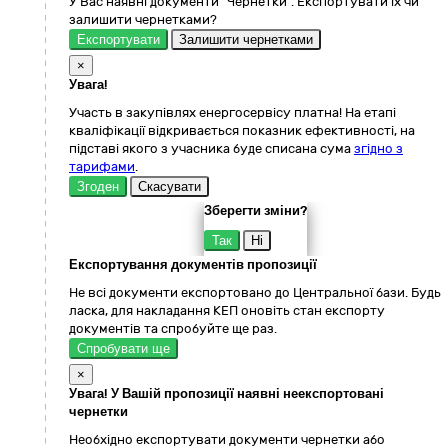
У Вас наявні документи "Чернетки". Експортувати їх чи
залишити чернетками?
Експортувати
Залишити чернетками
×
Увага!
Участь в закупівлях енергосервісу платна! На етапі
кваліфікації відкривається показник ефективності, на
підставі якого з учасника буде списана сума
згідно з
тарифами
.
Згоден
Скасувати
Зберегти зміни?
Так
Ні
Експортування документів пропозиції
Не всі документи експортовано до Центральної бази. Будь
ласка, для накладання КЕП оновіть стан експорту
документів та спробуйте ще раз.
Спробувати ще
×
Увага! У Вашій пропозиції наявні неекспортовані
чернетки
Необхідно експортувати документи чернетки або