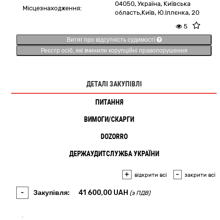
04050,
Україна
,
Київська
Місцезнаходження:
область,
Київ,
Ю.Іллєнка, 20
5
Витяг про відсутність судимості
Реєстр осіб, які вчинили корупційні правопорушення
ДЕТАЛІ ЗАКУПІВЛІ
ПИТАННЯ
1
ВИМОГИ/СКАРГИ
1
DOZORRO
ДЕРЖАУДИТСЛУЖБА УКРАЇНИ
+
-
відкрити всі
закрити всі
-
Закупівля:
41 600,00
UAH
(з ПДВ)