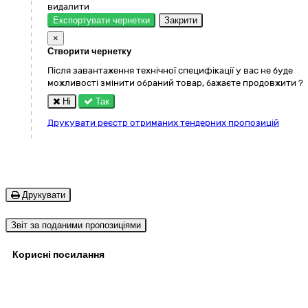
видалити
Експортувати чернетки
Закрити
×
Створити чернетку
Після завантаження технічної специфікації у вас не буде
можливості змінити обраний товар, бажаєте продовжити ?
Ні
Так
Друкувати реєстр отриманих тендерних пропозицій
Друкувати
Звіт за поданими пропозиціями
Корисні посилання