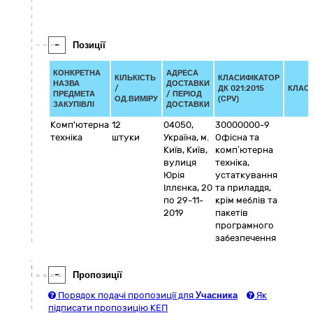
-
Позиції
КОНКРЕТНА
АДРЕСА
КІЛЬКІСТЬ
КЛАСИФІКАТОР
НАЗВА
ДОСТАВКИ
/
ДК 021:2015
КЛАС
ПРЕДМЕТА
/ ПЕРІОД
ОД.ВИМІРУ
(CPV)
ЗАКУПІВЛІ
ДОСТАВКИ
Комп'ютерна
12
04050
,
30000000-9
техніка
штуки
Україна
,
м.
Офісна та
Київ
,
Київ
,
комп’ютерна
вулиця
техніка,
Юрія
устаткування
Іллєнка, 20
та приладдя,
по 29-11-
крім меблів та
2019
пакетів
програмного
забезпечення
-
Пропозиції
Порядок подачі пропозиції для
Учасника
Як
підписати пропозицію КЕП