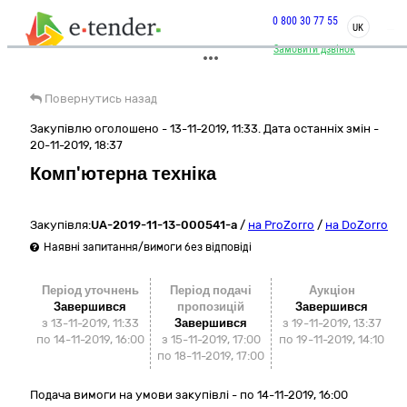
0 800 30 77 55
UK
Замовити дзвінок
Повернутись назад
Закупівлю оголошено - 13-11-2019, 11:33. Дата останніх змін -
20-11-2019, 18:37
Комп'ютерна техніка
Закупівля:
UA-2019-11-13-000541-a
/
на ProZorro
/
на DoZorro
Наявні запитання/вимоги без відповіді
Період уточнень
Період подачі
Аукціон
Завершився
пропозицій
Завершився
з 13-11-2019, 11:33
Завершився
з
19-11-2019, 13:37
по 14-11-2019, 16:00
з 15-11-2019, 17:00
по
19-11-2019, 14:10
по 18-11-2019, 17:00
Подача вимоги на умови закупівлі - по 14-11-2019, 16:00