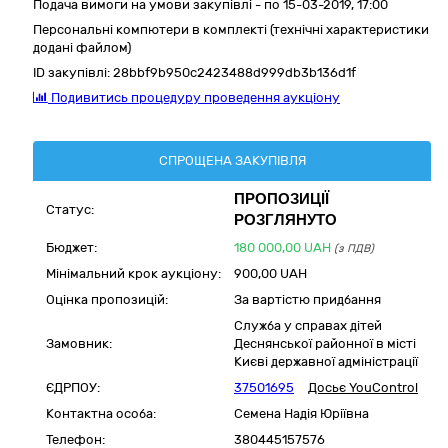
Подача вимоги на умови закупівлі - по 15-03-2019, 17:00
Персональні компютери в комплекті (технічні характеристики
додані файлом)
ID закупівлі:
28bbf9b950c2423488d999db3b136d1f
Подивитись процедуру проведення аукціону
СПРОЩЕНА ЗАКУПІВЛЯ
ПРОПОЗИЦІЇ
Статус:
РОЗГЛЯНУТО
Бюджет:
180 000,00
UAH
(з ПДВ)
Мінімальний крок аукціону:
900,00 UAH
Оцінка пропозицій:
За вартістю придбання
Служба у справах дітей
Замовник:
Деснянської районної в місті
Києві державної адміністрації
ЄДРПОУ:
37501695
Досьє YouControl
Контактна особа:
Семена Надія Юріївна
Телефон:
380445157576