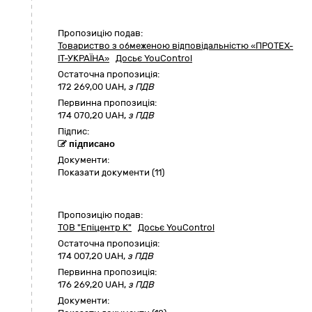
Пропозицію подав:
Товариство з обмеженою відповідальністю «ПРОТЕХ-
ІТ-УКРАЇНА»
Досьє YouControl
Остаточна пропозиція:
172 269,00
UAH,
з ПДВ
Первинна пропозиція:
174 070,20 UAH,
з ПДВ
Підпис:
підписано
Документи:
Показати документи (11)
Пропозицію подав:
ТОВ "Епіцентр К"
Досьє YouControl
Остаточна пропозиція:
174 007,20
UAH,
з ПДВ
Первинна пропозиція:
176 269,20 UAH,
з ПДВ
Документи: