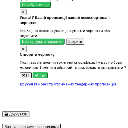
Спробувати ще
×
Увага! У Вашій пропозиції наявні неекспортовані
чернетки
Необхідно експортувати документи чернетки або
видалити
Експортувати чернетки
Закрити
×
Створити чернетку
Після завантаження технічної специфікації у вас не буде
можливості змінити обраний товар, бажаєте продовжити ?
Ні
Так
Друкувати реєстр отриманих тендерних пропозицій
Друкувати
Звіт за поданими пропозиціями