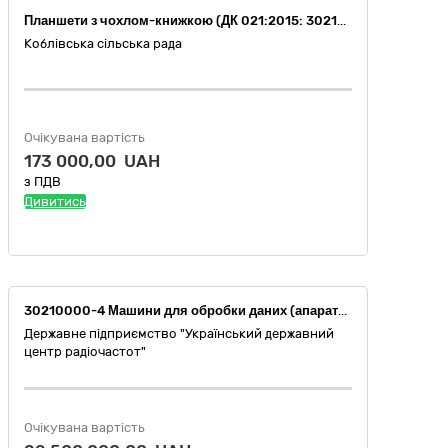
Планшети з чохлом-книжкою (ДК 021:2015: 30210000-4 -Машини для обробки даних (апаратна частина) (30213200-7 «Планшетні комп’ютери»)
Коблівська сільська рада
Очікувана вартість
173 000,00 UAH
з ПДВ
Дивитись
30210000-4 Машини для обробки даних (апаратна частина) (Серверне та телекомунікаційне обладнання ЦОД)
Державне підприємство "Український державний
центр радіочастот"
Очікувана вартість