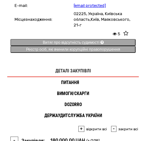
E-mail:
[email protected]
02225,
Україна
,
Київська
Місцезнаходження:
область,
Київ,
Маяковського,
21-г
5
Витяг про відсутність судимості
Реєстр осіб, які вчинили корупційні правопорушення
ДЕТАЛІ ЗАКУПІВЛІ
ПИТАННЯ
2
ВИМОГИ/СКАРГИ
DOZORRO
ДЕРЖАУДИТСЛУЖБА УКРАЇНИ
+
-
відкрити всі
закрити всі
-
Закупівля:
180 000,00
UAH
(з ПДВ)