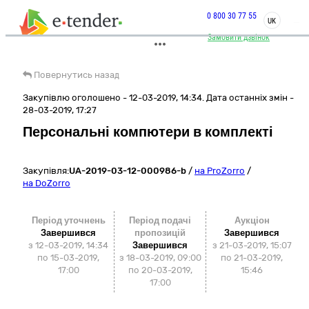
0 800 30 77 55
UK
Замовити дзвінок
Повернутись назад
Закупівлю оголошено - 12-03-2019, 14:34. Дата останніх змін -
28-03-2019, 17:27
Персональні компютери в комплекті
Закупівля:
UA-2019-03-12-000986-b
/
на ProZorro
/
на DoZorro
Період уточнень
Період подачі
Аукціон
Завершився
пропозицій
Завершився
з 12-03-2019, 14:34
Завершився
з
21-03-2019, 15:07
по 15-03-2019,
з 18-03-2019, 09:00
по
21-03-2019,
17:00
по 20-03-2019,
15:46
17:00