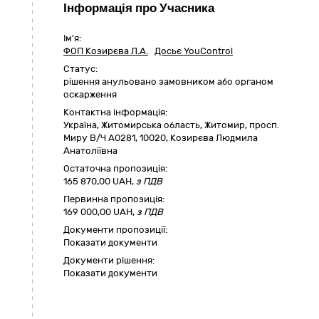
Інформація про Учасника
Ім'я:
ФОП Козирєва Л.А.
Досьє YouControl
Статус:
pішення анульовано замовником або органом
оскарження
Контактна інформація:
Україна
,
Житомирська область
,
Житомир,
просп.
Миру В/Ч А0281
,
10020
,
Козирєва Людмила
Анатоліївна
Остаточна пропозиція:
165 870,00
UAH,
з ПДВ
Первинна пропозиція:
169 000,00 UAH,
з ПДВ
Документи пропозиції:
Показати документи
Документи рішення:
Показати документи