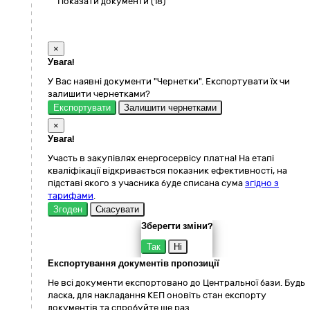
Показати документи (18)
×
Увага!
У Вас наявні документи "Чернетки". Експортувати їх чи
залишити чернетками?
Експортувати
Залишити чернетками
×
Увага!
Участь в закупівлях енергосервісу платна! На етапі
кваліфікації відкривається показник ефективності, на
підставі якого з учасника буде списана сума
згідно з
тарифами
.
Згоден
Скасувати
Зберегти зміни?
Так
Ні
Експортування документів пропозиції
Не всі документи експортовано до Центральної бази. Будь
ласка, для накладання КЕП оновіть стан експорту
документів та спробуйте ще раз.