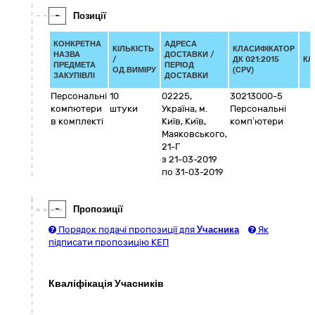
-
Позиції
КОНКРЕТНА
АДРЕСА
КІЛЬКІСТЬ
КЛАСИФІКАТОР
НАЗВА
ДОСТАВКИ /
/
ДК 021:2015
КЛ
ПРЕДМЕТА
ПЕРІОД
ОД.ВИМІРУ
(CPV)
ЗАКУПІВЛІ
ДОСТАВКИ
Персональні
10
02225
,
30213000-5
компютери
штуки
Україна
,
м.
Персональні
в комплекті
Київ
,
Київ
,
комп’ютери
Маяковського,
21-Г
з 21-03-2019
по 31-03-2019
-
Пропозиції
Порядок подачі пропозиції для
Учасника
Як
підписати пропозицію КЕП
Кваліфікація Учасників