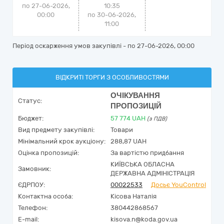
по 27-06-2026,
10:35
00:00
по 30-06-2026,
11:00
Період оскарження умов закупівлі - по
27-06-2026, 00:00
ВІДКРИТІ ТОРГИ З ОСОБЛИВОСТЯМИ
ОЧІКУВАННЯ
Статус:
ПРОПОЗИЦІЙ
Бюджет:
57 774
UAH
(з ПДВ)
Вид предмету закупівлі:
Товари
Мінімальний крок аукціону:
288,87 UAH
Оцінка пропозицій:
За вартістю придбання
КИЇВСЬКА ОБЛАСНА
Замовник:
ДЕРЖАВНА АДМІНІСТРАЦІЯ
ЄДРПОУ:
00022533
Досьє YouControl
Контактна особа:
Кісова Наталія
Телефон:
380442868567
E-mail:
kisova.n@koda.gov.ua