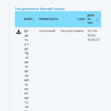
Тип документа: Критерії оцінки
ДАТА
ФАЙЛ
ПРИВАТНІСТЬ
СТАН
ТА
ЧАС
До
публічний
Експортовано:
22-06-
да
2026,
то
10:35:07
к 1
до
ТД
-К
ва
лі
фі
ка
цій
ні
кр
ит
ері
ї у
ча