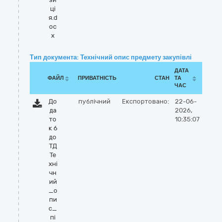
ці
я.d
oc
x
Тип документа: Технічний опис предмету закупівлі
ДАТА
ФАЙЛ
ПРИВАТНІСТЬ
СТАН
ТА
ЧАС
До
публічний
Експортовано:
22-06-
да
2026,
то
10:35:07
к 6
до
ТД
Те
хні
чн
ий
_о
пи
с_
пі