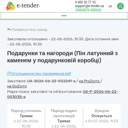
0 800 30 77 55
support@e-tender.ua
UK
Замовити дзвінок
Повернутись назад
Закупівлю оголошено - 22-06-2026, 10:35. Дата останніх змін
- 22-06-2026, 10:36
Подарунки та нагороди (Пін латунний з
каменем у подарунковій коробці)
Оголошення про проведення.pdf
Закупівля:
UA-2026-06-22-002241-a
/
на ProZorro
/
на DoZorro
Рядок плану закупівлі та обґрунтування:
UA-P-2026-06-22-
003035-a
Період уточнень
Період подачі
Аукціон
Триває
пропозицій
Очікується
з 22-06-2026,
Триває
з
01-07-2026, 11:33
10:35
з 22-06-2026,