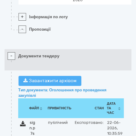
+
Інформація по лоту
-
Пропозиції
-
Документи тендеру
Завантажити архівом
Тип документа: Оголошення про проведення
закупівлі
ДАТА
ФАЙЛ
ПРИВАТНІСТЬ
СТАН
ТА
ЧАС
sig
публічний
Експортовано:
22-06-
n.p
2026,
7s
10:35:59