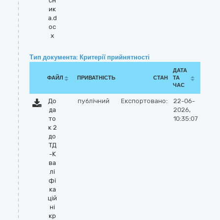
сн
ик
а.d
oc
x
Тип документа: Критерії прийнятності
ДАТА
ФАЙЛ
ПРИВАТНІСТЬ
СТАН
ТА
ЧАС
До
публічний
Експортовано:
22-06-
да
2026,
то
10:35:07
к 2
до
ТД
-К
ва
лі
фі
ка
цій
ні
кр