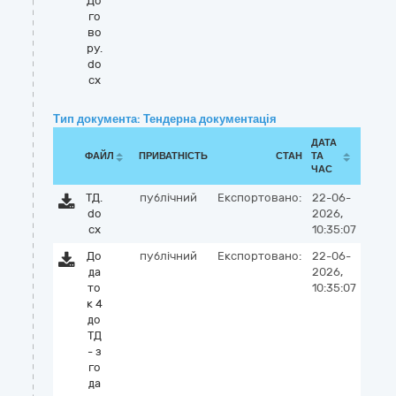
До
го
во
ру.
do
cx
Тип документа: Тендерна документація
ДАТА
ФАЙЛ
ПРИВАТНІСТЬ
СТАН
ТА
ЧАС
ТД.
публічний
Експортовано:
22-06-
do
2026,
cx
10:35:07
До
публічний
Експортовано:
22-06-
да
2026,
то
10:35:07
к 4
до
ТД
- з
го
да