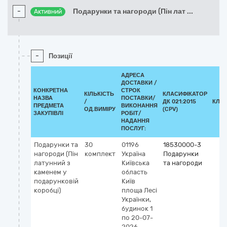
-
Подарунки та нагороди (Пін лат
...
Активний
-
Позиції
АДРЕСА
ДОСТАВКИ /
КОНКРЕТНА
СТРОК
КІЛЬКІСТЬ
КЛАСИФІКАТОР
НАЗВА
ПОСТАВКИ/
/
ДК 021:2015
КЛА
ПРЕДМЕТА
ВИКОНАННЯ
ОД.ВИМІРУ
(CPV)
ЗАКУПІВЛІ
РОБІТ/
НАДАННЯ
ПОСЛУГ:
Подарунки та
30
01196
18530000-3
нагороди (Пін
комплект
Україна
Подарунки
латунний з
Київська
та нагороди
каменем у
область
подарунковій
Київ
коробці)
площа Лесі
Українки,
будинок 1
по 20-07-
2026