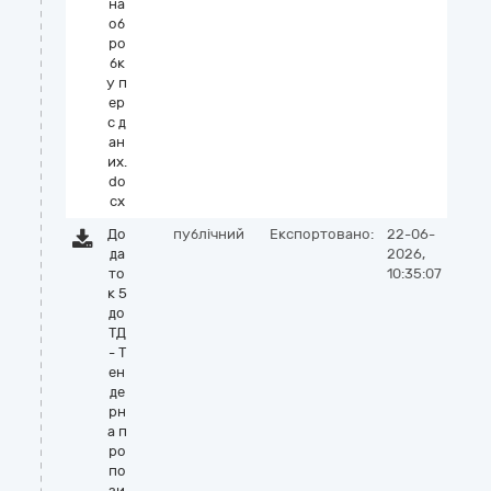
на
об
ро
бк
у п
ер
с д
ан
их.
do
cx
До
публічний
Експортовано:
22-06-
да
2026,
то
10:35:07
к 5
до
ТД
- Т
ен
де
рн
а п
ро
по
зи