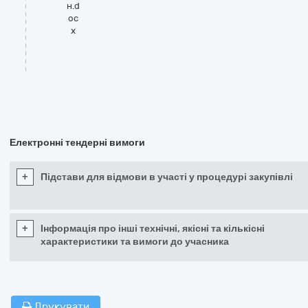
н.d
oc
x
Електронні тендерні вимоги
+
Підстави для відмови в участі у процедурі закупівлі
+
Інформація про інші технічні, якісні та кількісні
характеристики та вимоги до учасника
Друкувати