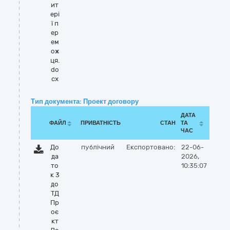
ит
ері
ї п
ер
ем
ож
ця.
do
cx
Тип документа: Проект договору
ДАТА
ФАЙЛ
ПРИВАТНІСТЬ
СТАН
ТА
ЧАС
До
публічний
Експортовано:
22-06-
да
2026,
то
10:35:07
к 3
до
ТД
Пр
оє
кт