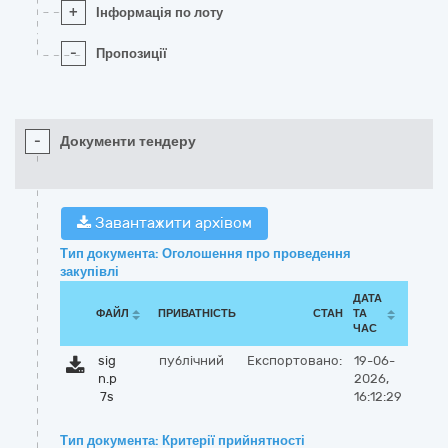
+
Інформація по лоту
-
Пропозиції
-
Документи тендеру
Завантажити архівом
Тип документа: Оголошення про проведення
закупівлі
ДАТА
ФАЙЛ
ПРИВАТНІСТЬ
СТАН
ТА
ЧАС
sig
публічний
Експортовано:
19-06-
n.p
2026,
7s
16:12:29
Тип документа: Критерії прийнятності