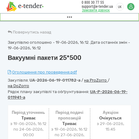
0 800 30 77 55
support@e-tender.ua
UK
Замовити дзвінок
Повернутись назад
Закупівлю оголошено - 19-06-2026, 16:12. Дата останніх змін -
19-06-2026, 16:12
Вакуумні пакети 25*500
Оголошення про проведення.pdf
Закупівля:
UA-2026-06-19-011782-a
/
на ProZorro
/
на DoZorro
Рядок плану закупівлі та обґрунтування:
UA-P-2026-06-19-
011941-a
Період уточнень
Період подачі
Аукціон
Триває
пропозицій
Очікується
з 19-06-2026, 16:12
Триває
з
29-06-2026,
по 24-06-2026,
з 19-06-2026, 16:12
15:45
00:00
по 27-06-2026,