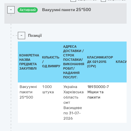
-
Вакуумні пакети 25*500
Активний
-
Позиції
АДРЕСА
ДОСТАВКИ /
КОНКРЕТНА
СТРОК
КІЛЬКІСТЬ
КЛАСИФІКАТОР
НАЗВА
ПОСТАВКИ/
/
ДК 021:2015
КЛАСИФІ
ПРЕДМЕТА
ВИКОНАННЯ
ОД.ВИМІРУ
(CPV)
ЗАКУПІВЛІ
РОБІТ/
НАДАННЯ
ПОСЛУГ:
Вакуумні
1 000
Україна
18930000-7
пакети
штука
Харківська
Мішки та
25*500
область
пакети
смт
Васищеве
по 31-07-
2026