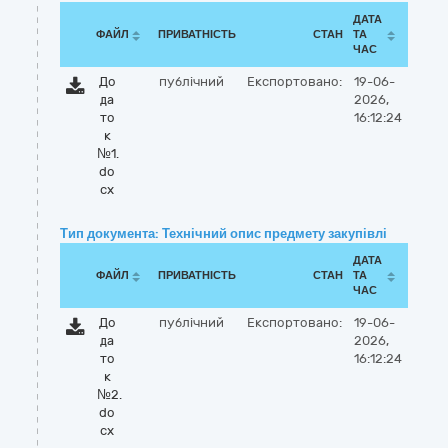
ДАТА
ФАЙЛ
ПРИВАТНІСТЬ
СТАН
ТА
ЧАС
До
публічний
Експортовано:
19-06-
да
2026,
то
16:12:24
к
№1.
do
cx
Тип документа: Технічний опис предмету закупівлі
ДАТА
ФАЙЛ
ПРИВАТНІСТЬ
СТАН
ТА
ЧАС
До
публічний
Експортовано:
19-06-
да
2026,
то
16:12:24
к
№2.
do
cx