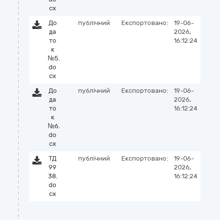
cx
До
публічний
Експортовано:
19-06-
да
2026,
то
16:12:24
к
№5.
do
cx
До
публічний
Експортовано:
19-06-
да
2026,
то
16:12:24
к
№6.
do
cx
ТД
публічний
Експортовано:
19-06-
99
2026,
38.
16:12:24
do
cx