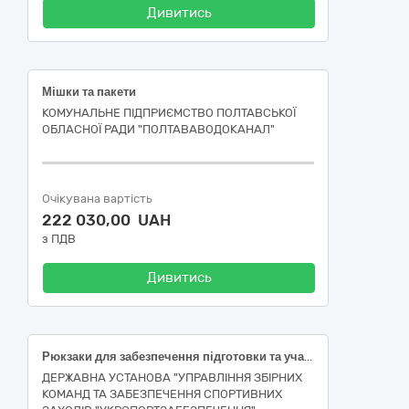
Дивитись
Мішки та пакети
КОМУНАЛЬНЕ ПІДПРИЄМСТВО ПОЛТАВСЬКОЇ
ОБЛАСНОЇ РАДИ "ПОЛТАВАВОДОКАНАЛ"
Очікувана вартість
222 030,00 UAH
з ПДВ
Дивитись
Рюкзаки для забезпечення підготовки та участі національної збірної команди України з волейболу в міжнародних змаганнях (ДК 021:2015: 18930000-7 — Мішки та пакети) (наказ № 1921)
ДЕРЖАВНА УСТАНОВА "УПРАВЛІННЯ ЗБІРНИХ
КОМАНД ТА ЗАБЕЗПЕЧЕННЯ СПОРТИВНИХ