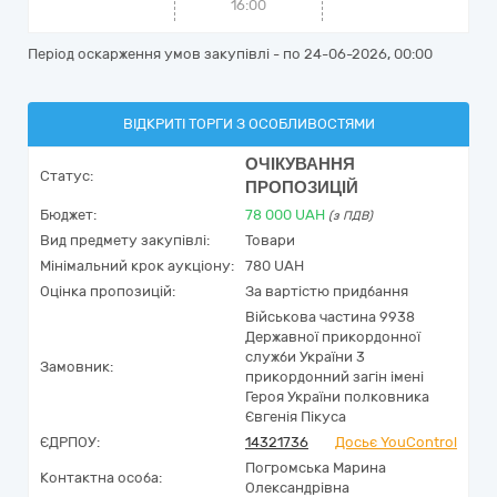
16:00
Період оскарження умов закупівлі - по
24-06-2026, 00:00
ВІДКРИТІ ТОРГИ З ОСОБЛИВОСТЯМИ
ОЧІКУВАННЯ
Статус:
ПРОПОЗИЦІЙ
Бюджет:
78 000
UAH
(з ПДВ)
Вид предмету закупівлі:
Товари
Мінімальний крок аукціону:
780 UAH
Оцінка пропозицій:
За вартістю придбання
Військова частина 9938
Державної прикордонної
служби України 3
Замовник:
прикордонний загін імені
Героя України полковника
Євгенія Пікуса
ЄДРПОУ:
14321736
Досьє YouControl
Погромська Марина
Контактна особа:
Олександрівна