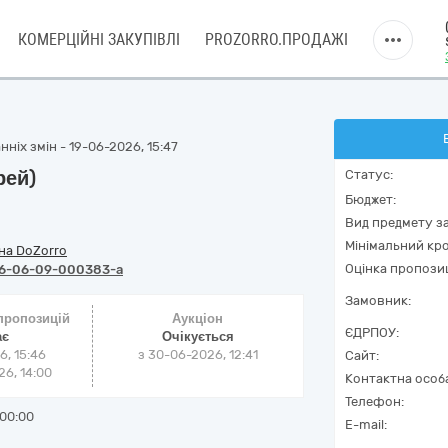
КОМЕРЦІЙНІ ЗАКУПІВЛІ
PROZORRO.ПРОДАЖІ
ніх змін - 19-06-2026, 15:47
рей)
Статус:
Бюджет:
Вид предмету за
Мінімальний кро
на DoZorro
Оцінка пропозиц
6-06-09-000383-a
Замовник:
 пропозицій
Аукціон
ЄДРПОУ:
ає
Очікується
6, 15:46
з
30-06-2026, 12:41
Сайт:
6, 14:00
Контактна особ
Телефон:
00:00
E-mail: