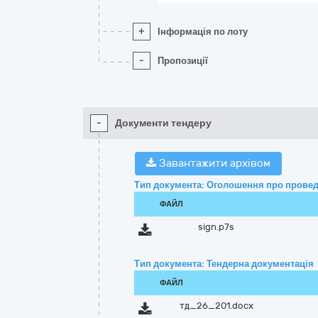
+
Інформація по лоту
-
Пропозиції
-
Документи тендеру
Завантажити архівом
Тип документа: Оголошення про провед
ФАЙЛ
sign.p7s
Тип документа: Тендерна документація
ФАЙЛ
тд_26_201.docx