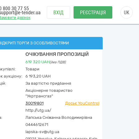
0 800 30 77 55
support@e-tender.ua
ВХІД
РЕЄСТРАЦІЯ
UK
Замовити дзвінок
ВІДКРИТІ ТОРГИ З ОСОБЛИВОСТЯМИ
ОЧІКУВАННЯ ПРОПОЗИЦІЙ
619 320
UAH
(без ПДВ)
купівлі:
Товари
к аукціону:
6 193,20 UAH
ій:
За вартістю придбання
Акціонерне товариство
"Укртрансгаз"
30019801
Досьє YouControl
http://utg.ua/
а:
Лапська Сніжанна Володимирівна
0444612671
lapska-sv@utg.ua
01021,
Україна
,
Київська область,
Київ,