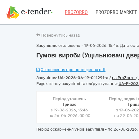
PROZORRO
PROZORRO MARKET
Повернутись назад
Закупівлю оголошено - 19-06-2026, 15:46. Дата остан
Гумові вироби (Ущільнювачі две
Оголошення про проведення.pdf
Закупівля:
UA-2026-06-19-011291-a
/
на ProZorro
/
Рядок плану закупівлі та обґрунтування:
UA-P-202
Період уточнень
Період подачі
Триває
Трив
з 19-06-2026, 15:46
з 19-06-202
по 26-06-2026, 00:00
по 29-06-202
Період оскарження умов закупівлі - по
26-06-2026, 