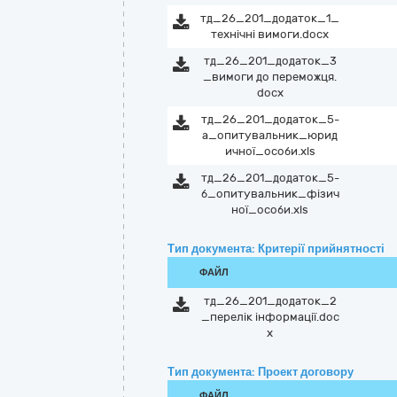
тд_26_201_додаток_1_
технічні вимоги.docx
тд_26_201_додаток_3
_вимоги до переможця.
docx
тд_26_201_додаток_5-
а_опитувальник_юрид
ичної_особи.xls
тд_26_201_додаток_5-
б_опитувальник_фізич
ної_особи.xls
Тип документа: Критерії прийнятності
ФАЙЛ
тд_26_201_додаток_2
_перелік інформації.doc
x
Тип документа: Проект договору
ФАЙЛ