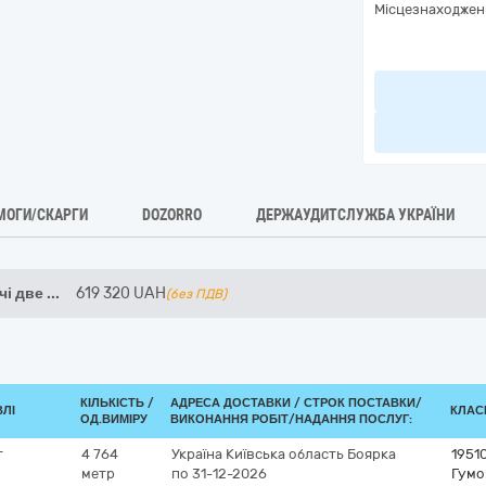
Місцезнаходжен
МОГИ/СКАРГИ
DOZORRO
ДЕРЖАУДИТСЛУЖБА УКРАЇНИ
чі две
...
619 320
UAH
(без ПДВ)
КІЛЬКІСТЬ /
АДРЕСА ДОСТАВКИ /
СТРОК ПОСТАВКИ/
ВЛІ
КЛАСИ
ОД.ВИМІРУ
ВИКОНАННЯ РОБІТ/НАДАННЯ ПОСЛУГ:
т
4 764
Україна
Київська область
Боярка
1951
метр
по 31-12-2026
Гумо