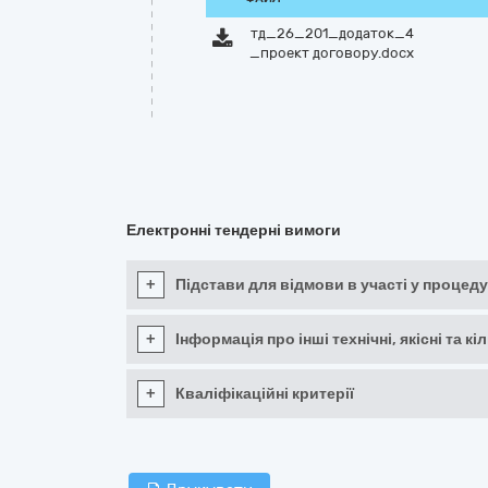
тд_26_201_додаток_4
_проект договору.docx
Електронні тендерні вимоги
+
Підстави для відмови в участі у процеду
+
Інформація про інші технічні, якісні та 
+
Кваліфікаційні критерії