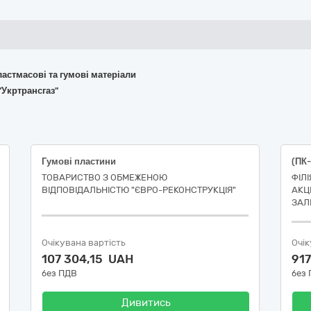
пластмасові та гумові матеріали
"Укртрансгаз"
Гумові пластини
(ПК
ТОВАРИСТВО З ОБМЕЖЕНОЮ
ФІЛ
ВІДПОВІДАЛЬНІСТЮ "ЄВРО-РЕКОНСТРУКЦІЯ"
АКЦ
ЗАЛ
Очікувана вартість
Очік
107 304,15 UAH
91
без ПДВ
без
Дивитись