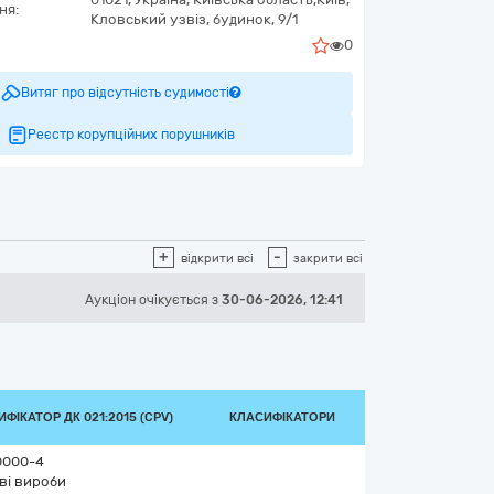
ня:
Кловський узвіз, будинок, 9/1
0
Витяг про відсутність судимості
Реєстр корупційних порушників
+
-
відкрити всі
закрити всі
Аукціон
очікується
з
30-06-2026, 12:41
ФІКАТОР ДК 021:2015 (CPV)
КЛАСИФІКАТОРИ
0000-4
ві вироби