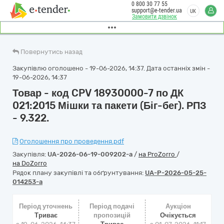
0 800 30 77 55
support@e-tender.ua
UK
Замовити дзвінок
Повернутись назад
Закупівлю оголошено - 19-06-2026, 14:37. Дата останніх змін -
19-06-2026, 14:37
Товар - код CPV 18930000-7 по ДК
021:2015 Мішки та пакети (Біг-бег). РПЗ
- 9.322.
Оголошення про проведення.pdf
Закупівля:
UA-2026-06-19-009202-a
/
на ProZorro
/
на DoZorro
Рядок плану закупівлі та обґрунтування:
UA-P-2026-05-25-
014253-a
Період уточнень
Період подачі
Аукціон
Триває
пропозицій
Очікується