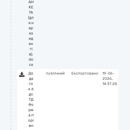
АН
КЕ
ТА
(дл
я н
ер
ез
ид
ен
ті
в).
do
cx
До
публічний
Експортовано:
19-06-
да
2026,
то
14:37:28
к 6
до
ТД
Фо
рм
а п
орі
вн