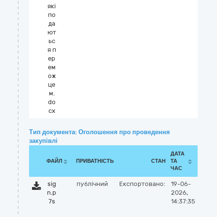
які
по
да
ют
ьс
я п
ер
ем
ож
це
м.
do
cx
Тип документа: Оголошення про проведення
закупівлі
ДАТА
ФАЙЛ
ПРИВАТНІСТЬ
СТАН
ТА
ЧАС
sig
публічний
Експортовано:
19-06-
n.p
2026,
7s
14:37:35