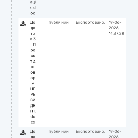
аці
я.d
oc
До
публічний
Експортовано:
19-06-
да
2026,
то
14:37:28
к 3
- П
ро
єк
т д
ог
ов
ор
у
НЕ
РЕ
ЗИ
ДЕ
НТ.
do
cx
До
публічний
Експортовано:
19-06-
да
2026,