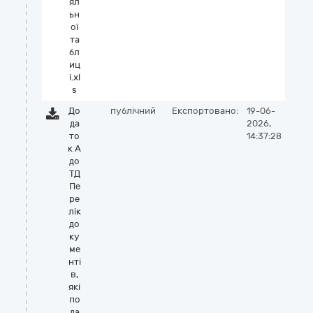
ял
ьн
ої
та
бл
иц
і.xl
s
До
публічний
Експортовано:
19-06-
да
2026,
то
14:37:28
к А
до
ТД
Пе
ре
лік
до
ку
ме
нті
в,
які
по
да