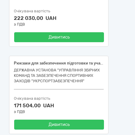
Очікувана вартість
222 030,00 UAH
з ПДВ
Дивитись
Рюкзаки для забезпечення підготовки та участі національної збірної команди України з волейболу в міжнародних змаганнях (ДК 021:2015: 18930000-7 — Мішки та пакети) (наказ № 1921)
ДЕРЖАВНА УСТАНОВА "УПРАВЛІННЯ ЗБІРНИХ
КОМАНД ТА ЗАБЕЗПЕЧЕННЯ СПОРТИВНИХ
ЗАХОДІВ "УКРСПОРТЗАБЕЗПЕЧЕННЯ"
Очікувана вартість
171 504,00 UAH
з ПДВ
Дивитись