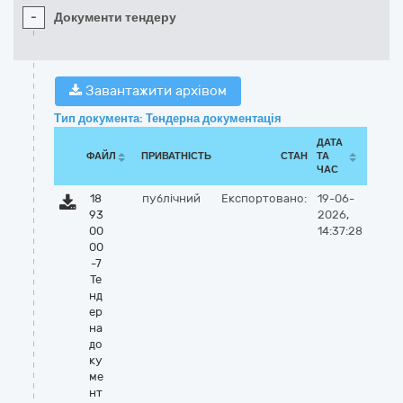
-
Документи тендеру
Завантажити архівом
Тип документа: Тендерна документація
ДАТА
ФАЙЛ
ПРИВАТНІСТЬ
СТАН
ТА
ЧАС
18
публічний
Експортовано:
19-06-
93
2026,
00
14:37:28
00
-7
Те
нд
ер
на
до
ку
ме
нт