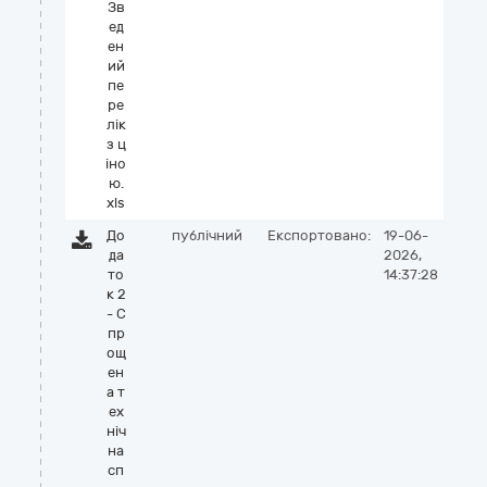
Зв
ед
ен
ий
пе
ре
лік
з ц
іно
ю.
xls
До
публічний
Експортовано:
19-06-
да
2026,
то
14:37:28
к 2
- С
пр
ощ
ен
а т
ех
ніч
на
сп