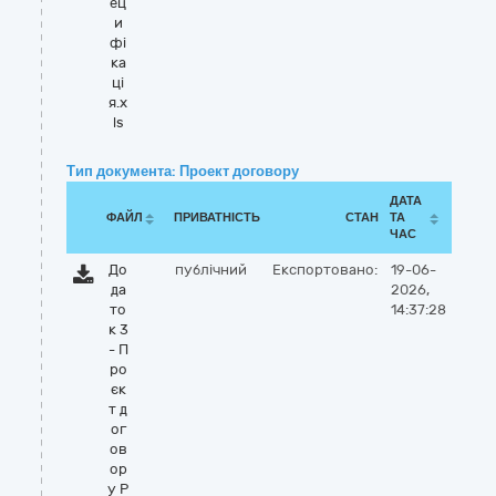
ец
и
фі
ка
ці
я.x
ls
Тип документа: Проект договору
ДАТА
ФАЙЛ
ПРИВАТНІСТЬ
СТАН
ТА
ЧАС
До
публічний
Експортовано:
19-06-
да
2026,
то
14:37:28
к 3
- П
ро
єк
т д
ог
ов
ор
у Р