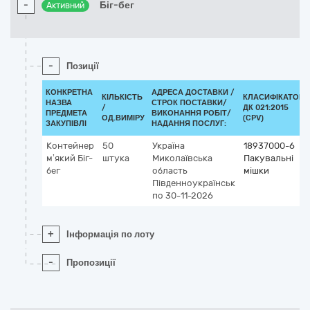
-
Біг-бег
Активний
-
Позиції
КОНКРЕТНА
АДРЕСА ДОСТАВКИ /
КІЛЬКІСТЬ
КЛАСИФІКАТОР
НАЗВА
СТРОК ПОСТАВКИ/
/
ДК 021:2015
ПРЕДМЕТА
ВИКОНАННЯ РОБІТ/
ОД.ВИМІРУ
(CPV)
ЗАКУПІВЛІ
НАДАННЯ ПОСЛУГ:
Контейнер
50
Україна
18937000-6
м’який Біг-
штука
Миколаївська
Пакувальні
бег
область
мішки
Південноукраїнськ
по 30-11-2026
+
Інформація по лоту
-
Пропозиції