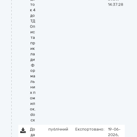
то
14:37:28
к 4
до
ТД
Оп
ис
та
пр
ик
ла
ди
ф
ор
ма
ль
ни
х п
ом
ил
ок.
do
cx
До
публічний
Експортовано:
19-06-
да
2026,