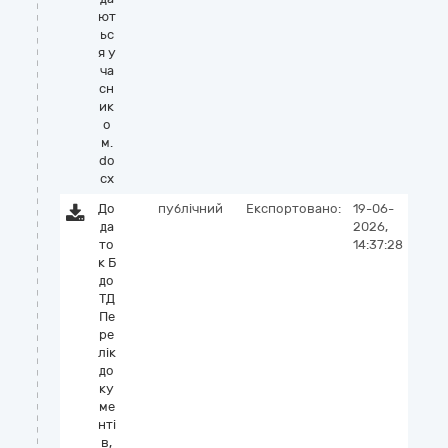
ют
ьс
я у
ча
сн
ик
о
м.
do
cx
До
публічний
Експортовано:
19-06-
да
2026,
то
14:37:28
к Б
до
ТД
Пе
ре
лік
до
ку
ме
нті
в,