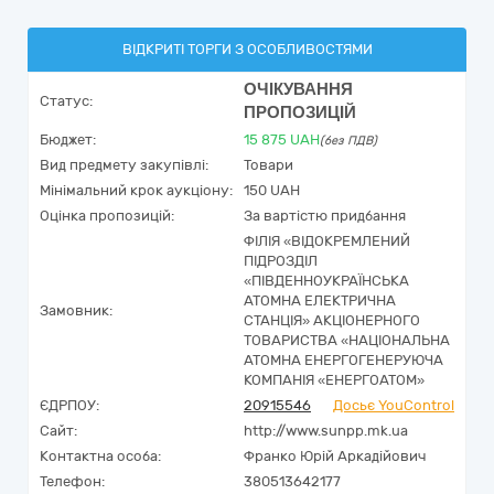
ВІДКРИТІ ТОРГИ З ОСОБЛИВОСТЯМИ
ОЧІКУВАННЯ
Статус:
ПРОПОЗИЦІЙ
Бюджет:
15 875
UAH
(без ПДВ)
Вид предмету закупівлі:
Товари
Мінімальний крок аукціону:
150 UAH
Оцінка пропозицій:
За вартістю придбання
ФІЛІЯ «ВІДОКРЕМЛЕНИЙ
ПІДРОЗДІЛ
«ПІВДЕННОУКРАЇНСЬКА
АТОМНА ЕЛЕКТРИЧНА
Замовник:
СТАНЦІЯ» АКЦІОНЕРНОГО
ТОВАРИСТВА «НАЦІОНАЛЬНА
АТОМНА ЕНЕРГОГЕНЕРУЮЧА
КОМПАНІЯ «ЕНЕРГОАТОМ»
ЄДРПОУ:
20915546
Досьє YouControl
Сайт:
http://www.sunpp.mk.ua
Контактна особа:
Франко Юрій Аркадійович
Телефон:
380513642177