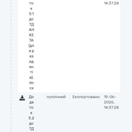
то
14:37:28
к
5.1
до
ТД
АН
КЕ
ТА
(дл
я р
ез
ид
ен
ті
в).
do
cx
До
публічний
Експортовано:
19-06-
да
2026,
то
14:37:28
к
5.2
до
ТД