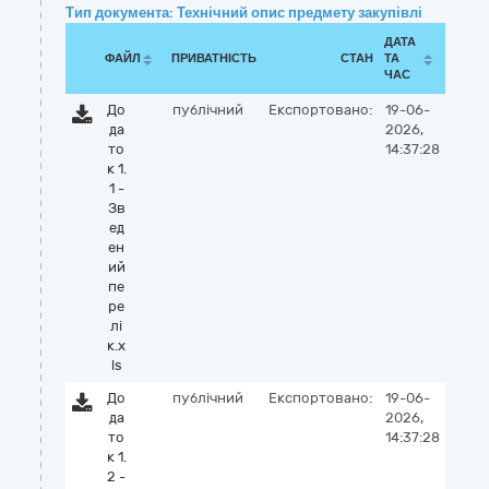
Тип документа: Технічний опис предмету закупівлі
ДАТА
ФАЙЛ
ПРИВАТНІСТЬ
СТАН
ТА
ЧАС
До
публічний
Експортовано:
19-06-
да
2026,
то
14:37:28
к 1.
1 -
Зв
ед
ен
ий
пе
ре
лі
к.x
ls
До
публічний
Експортовано:
19-06-
да
2026,
то
14:37:28
к 1.
2 -