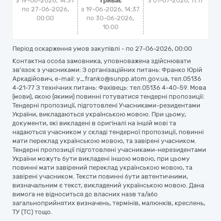
з 19-06-2026, 14:37
Триває
з
01-07-2026, 11:17
по 27-06-2026,
з 19-06-2026, 14:37
00:00
по 30-06-2026,
10:00
Період оскарження умов закупівлі - по
27-06-2026, 00:00
Контактна особа замовника, уповноважена здійснювати
зв'язок з учасниками: З організаційних питань: Франко Юрій
Аркадійович, e-mail: y_franko@sunpp.atom.gov.ua, тел.05136
4-21-77 З технічних питань: Фахівець: тел.05136 4-40-59. Мова
(мови), якою (якими) повинні готуватися тендерні пропозиції:
Тендерні пропозиції, підготовлені Учасниками-резидентами
України, викладаються українською мовою. При цьому,
документи, які викладені в оригіналі на іншій мові та
надаються учасником у складі тендерної пропозиції, повинні
мати переклад українською мовою, та завірені учасником.
Тендерні пропозиції підготовлені учасниками-нерезидентами
України можуть бути викладені іншою мовою, при цьому
повинні мати завірений переклад українською мовою, та
завірені учасником. Тексти повинні бути автентичними,
визначальним є текст, викладений українською мовою. Дана
вимога не відноситься до власних назв та/або
загальноприйнятих визначень, термінів, малюнків, креслень,
ТУ (ТС) тощо.