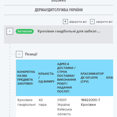
DOZORRO
ДЕРЖАУДИТСЛУЖБА УКРАЇНИ
+
-
відкрити всі
закрити всі
-
Кросівки гандбольні для забезп
...
Активний
-
Позиції
АДРЕСА
ДОСТАВКИ /
КОНКРЕТНА
СТРОК
КІЛЬКІСТЬ
КЛАСИФІКАТОР
НАЗВА
ПОСТАВКИ/
/
ДК 021:2015
КЛАСИ
ПРЕДМЕТА
ВИКОНАННЯ
ОД.ВИМІРУ
(CPV)
ЗАКУПІВЛІ
РОБІТ/
НАДАННЯ
ПОСЛУГ:
Кросівки
42
01001
18822000-7
гандбольні
пара
Україна
Кросівки
Київська
область