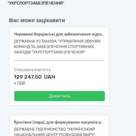
"УКРСПОРТЗАБЕЗПЕЧЕННЯ"
Вас може зацікавити
Черевики борцівські для забезпечення підготовки та участі національної збірної команди України з боротьби вільної в міжнародних змаганнях ДК 021:2015:18820000-3 Спортивне взуття, наказ 1723
ДЕРЖАВНА УСТАНОВА "УПРАВЛІННЯ ЗБІРНИХ
КОМАНД ТА ЗАБЕЗПЕЧЕННЯ СПОРТИВНИХ
ЗАХОДІВ "УКРСПОРТЗАБЕЗПЕЧЕННЯ"
Очікувана вартість
129 247,50 UAH
з ПДВ
Дивитись
Кросівки (пара), для формування пакунків речами для задоволення основних (базових) потреб осіб, які були позбавлені свободи внаслідок збройної агресії російської федерації проти України, після їх звільнення для забезпечення проведення протокольного заходу
ДЕРЖАВНЕ ПІДПРИЄМСТВО "УКРАЇНСЬКИЙ
НАЦІОНАЛЬНИЙ ЦЕНТР РОЗБУДОВИ МИРУ"