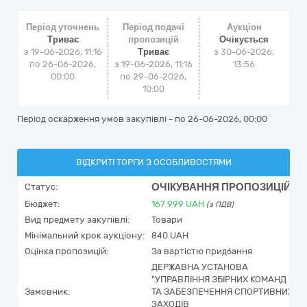
Період уточнень
Період подачі
Аукціон
Триває
пропозицій
Очікується
з 19-06-2026, 11:16
Триває
з
30-06-2026,
по 26-06-2026,
з 19-06-2026, 11:16
13:56
00:00
по 29-06-2026,
10:00
Період оскарження умов закупівлі - по
26-06-2026, 00:00
ВІДКРИТІ ТОРГИ З ОСОБЛИВОСТЯМИ
ОЧІКУВАННЯ ПРОПОЗИЦІЙ
Статус:
Бюджет:
167 999
UAH
(з ПДВ)
Вид предмету закупівлі:
Товари
Мінімальний крок аукціону:
840 UAH
Оцінка пропозицій:
За вартістю придбання
ДЕРЖАВНА УСТАНОВА
"УПРАВЛІННЯ ЗБІРНИХ КОМАНД
Замовник:
ТА ЗАБЕЗПЕЧЕННЯ СПОРТИВНИХ
ЗАХОДІВ