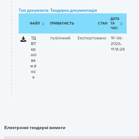
Тип документа: Тендерна документація
ДАТА
ФАЙЛ
ПРИВАТНІСТЬ
СТАН
ТА
ЧАС
ТД
публічний
Експортовано:
19-06-
ВТ
2026,
кр
11:16:28
осі
вк
и.d
oc
x
Електронні тендерні вимоги