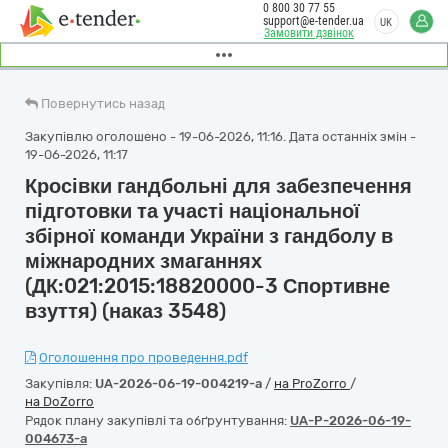
0 800 30 77 55
support@e-tender.ua
UK
Замовити дзвінок
Повернутись назад
Закупівлю оголошено - 19-06-2026, 11:16. Дата останніх змін -
19-06-2026, 11:17
Кросівки гандбольні для забезпечення
підготовки та участі національної
збірної команди України з гандболу в
міжнародних змаганнях
(ДК:021:2015:18820000-3 Спортивне
взуття) (наказ 3548)
Оголошення про проведення.pdf
Закупівля:
UA-2026-06-19-004219-a
/
на ProZorro
/
на DoZorro
Рядок плану закупівлі та обґрунтування:
UA-P-2026-06-19-
004673-a