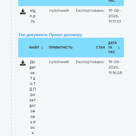
ЧАС
sig
публічний
Експортовано:
19-06-
n.p
2026,
7s
11:17:01
Тип документа: Проект договору
ДАТА
ФАЙЛ
ПРИВАТНІСТЬ
СТАН
ТА
ЧАС
До
публічний
Експортовано:
19-06-
дат
2026,
ок
11:16:28
7 д
о Т
Д П
ро
єкт
дог
ов
ор
у.d
oc
x