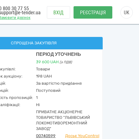
0 800 30 77 55
support@e-tender.ua
ВХІД
РЕЄСТРАЦІЯ
UK
Замовити дзвінок
СПРОЩЕНА ЗАКУПІВЛЯ
ПЕРІОД УТОЧНЕНЬ
39 600
UAH
(з ПДВ)
купівлі:
Товари
к аукціону:
198 UAH
ій:
За вартістю придбання
ицій:
Поступовий
кість пропозицій:
1
аліфікації:
Ні
ПРИВАТНЕ АКЦІОНЕРНЕ
ТОВАРИСТВО "ЛЬВІВСЬКИЙ
ЛОКОМОТИВОРЕМОНТНИЙ
ЗАВОД"
00740599
Досьє YouControl