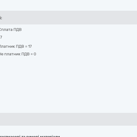
і:
Сплата ПДВ
17
Платник ПДВ
=
17
Не платник ПДВ
=
0
пластмасові та гумові матеріали