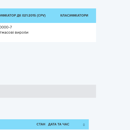
ФІКАТОР ДК 021:2015 (CPV)
КЛАСИФІКАТОРИ
0000-7
тмасові вироби
СТАН
ДАТА ТА ЧАС