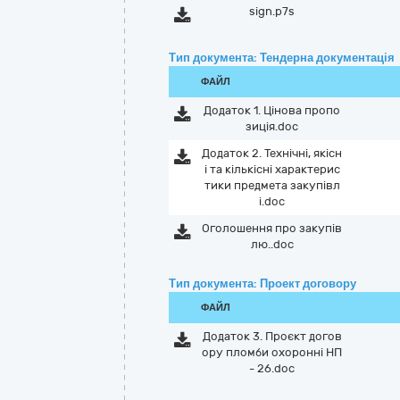
sign.p7s
Тип документа: Тендерна документація
ФАЙЛ
Додаток 1. Цінова пропо
зиція.doc
Додаток 2. Технічні, якісн
і та кількісні характерис
тики предмета закупівл
і.doc
Оголошення про закупів
лю..doc
Тип документа: Проект договору
ФАЙЛ
Додаток 3. Проєкт догов
ору пломби охоронні НП
- 26.doc