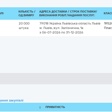
КІЛЬКІСТЬ /
АДРЕСА ДОСТАВКИ /
СТРОК ПОСТАВКИ/
ВЛІ
КЛАСИ
ОД.ВИМІРУ
ВИКОНАННЯ РОБІТ/НАДАННЯ ПОСЛУГ:
20 000
79018
Україна
Львівська область
Львів
1952
штука
м. Львів, вул. Залізнична, 1а
Плас
з 06-07-2026
по 31-12-2026
ення закупівлі
ПРИВАТНІСТЬ