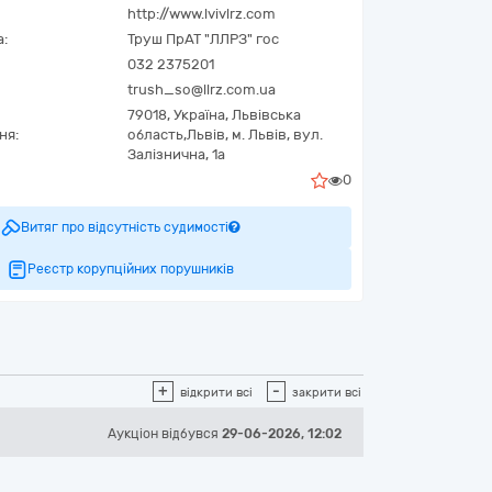
http://www.lvivlrz.com
а:
Труш ПрАТ "ЛЛРЗ" гос
032 2375201
trush_so@llrz.com.ua
79018,
Україна
,
Львівська
ня:
область,
Львів,
м. Львів, вул.
Залізнична, 1а
0
Витяг про відсутність судимості
Реєстр корупційних порушників
+
-
відкрити всі
закрити всі
Аукціон відбувся
29-06-2026, 12:02