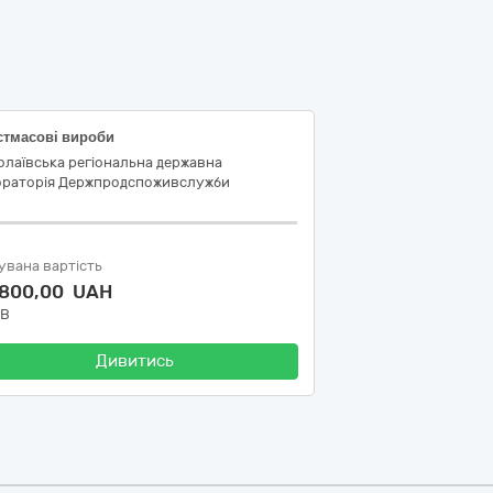
стмасові вироби
лаївська регіональна державна
ораторія Держпродспоживслужби
увана вартість
 800,00 UAH
ДВ
Дивитись