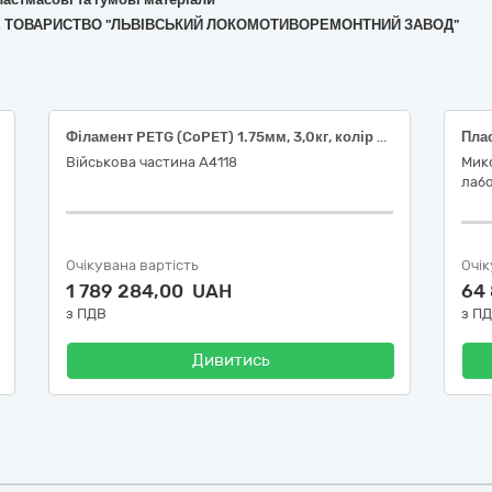
ЕРНЕ ТОВАРИСТВО "ЛЬВІВСЬКИЙ ЛОКОМОТИВОРЕМОНТНИЙ ЗАВОД"
Філамент PETG (CoPET) 1.75мм, 3,0кг, колір Койот
Пла
Військова частина А4118
Мико
лаб
Очікувана вартість
Очік
1 789 284,00 UAH
64
з ПДВ
з П
Дивитись