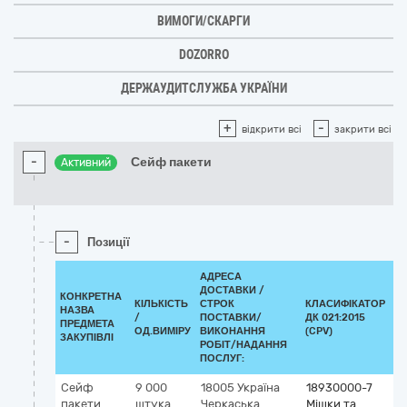
ВИМОГИ/СКАРГИ
DOZORRO
ДЕРЖАУДИТСЛУЖБА УКРАЇНИ
+
-
відкрити всі
закрити всі
-
Сейф пакети
Активний
-
Позиції
АДРЕСА
ДОСТАВКИ /
КОНКРЕТНА
КІЛЬКІСТЬ
СТРОК
КЛАСИФІКАТОР
НАЗВА
/
ПОСТАВКИ/
ДК 021:2015
К
ПРЕДМЕТА
ОД.ВИМІРУ
ВИКОНАННЯ
(CPV)
ЗАКУПІВЛІ
РОБІТ/НАДАННЯ
ПОСЛУГ:
Сейф
9 000
18005
Україна
18930000-7
пакети
штука
Черкаська
Мішки та