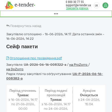
0 800 30 77 55
support@e-tender.ua
UK
Замовити дзвінок
Повернутись назад
Закупівлю оголошено - 16-06-2026, 14:17. Дата останніх змін -
16-06-2026, 14:22
Сейф пакети
Оголошення про проведення.pdf
Закупівля:
UA-2026-06-16-008322-a
/
на ProZorro
/
на DoZorro
Рядок плану закупівлі та обґрунтування:
UA-P-2026-06-16-
008382-a
Період уточнень
Період подачі
Аукціон
Триває
пропозицій
Очікується
з 16-06-2026, 14:17
Триває
з
24-06-2026,
по 21-06-2026,
з 16-06-2026, 14:17
15:04
00:00
по 24-06-2026,