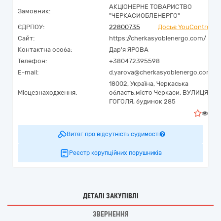
АКЦІОНЕРНЕ ТОВАРИСТВО
Замовник:
"ЧЕРКАСИОБЛЕНЕРГО"
ЄДРПОУ:
22800735
Досьє YouControl
Сайт:
https://cherkasyoblenergo.com/
Контактна особа:
Дар'я ЯРОВА
Телефон:
+380472395598
E-mail:
d.yarova@cherkasyoblenergo.com
18002,
Україна
,
Черкаська
Місцезнаходження:
область,
місто Черкаси,
ВУЛИЦЯ
ГОГОЛЯ, будинок 285
0
Витяг про відсутність судимості
Реєстр корупційних порушників
ДЕТАЛІ ЗАКУПІВЛІ
ЗВЕРНЕННЯ