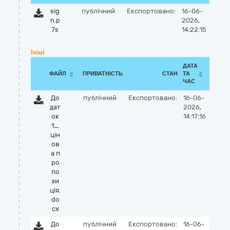
sig
публічний
Експортовано:
16-06-
n.p
2026,
7s
14:22:15
Інші
ДАТА
ФАЙЛ
ПРИВАТНІСТЬ
СТАН
ТА
ЧАС
До
публічний
Експортовано:
16-06-
дат
2026,
ок
14:17:16
1_
цін
ов
а п
ро
по
зи
ція.
do
cx
До
публічний
Експортовано:
16-06-