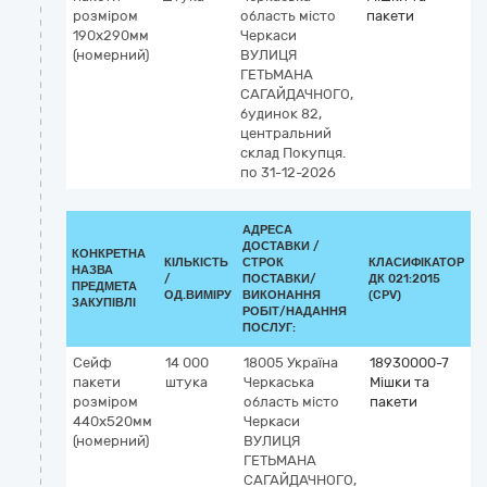
розміром
область
місто
пакети
190х290мм
Черкаси
(номерний)
ВУЛИЦЯ
ГЕТЬМАНА
САГАЙДАЧНОГО,
будинок 82,
центральний
склад Покупця.
по 31-12-2026
АДРЕСА
ДОСТАВКИ /
КОНКРЕТНА
КІЛЬКІСТЬ
СТРОК
КЛАСИФІКАТОР
НАЗВА
/
ПОСТАВКИ/
ДК 021:2015
К
ПРЕДМЕТА
ОД.ВИМІРУ
ВИКОНАННЯ
(CPV)
ЗАКУПІВЛІ
РОБІТ/НАДАННЯ
ПОСЛУГ:
Сейф
14 000
18005
Україна
18930000-7
пакети
штука
Черкаська
Мішки та
розміром
область
місто
пакети
440х520мм
Черкаси
(номерний)
ВУЛИЦЯ
ГЕТЬМАНА
САГАЙДАЧНОГО,