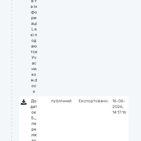
в т
а ін
фо
рм
аці
ї, я
кі п
од
аю
тся
Уч
ас
ни
ко
м.d
oc
x
До
публічний
Експортовано:
16-06-
дат
2026,
ок
14:17:16
5_
пе
ре
лік
до