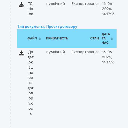
ТД.
публічний
Експортовано:
16-06-
do
2026,
cx
14:17:16
Тип документа: Проект договору
ДАТА
ФАЙЛ
ПРИВАТНІСТЬ
СТАН
ТА
ЧАС
До
публічний
Експортовано:
16-06-
дат
2026,
ок
14:17:16
3_
пр
ое
кт
дог
ов
ор
у.d
oc
x