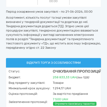
00:00
Період оскарження умов закупівлі - по
21-06-2026, 00:00
Асортимент, кількість послуг та інші умови закупівлі
визначені у тендерній документації та додатках до неї.
Тендерна документація додається (ТД). Згідно умов цієї
процедури закупівлі, тендерною документацією вважається
сукупність інформації у вигляді заповнених електронних
полів в розділі "Тендерна документація" та прикріпленого
текстового документу «ТД», що містить всю іншу інформацію,
передбачену згідно ст. 22 Закону
ВІДКРИТІ ТОРГИ З ОСОБЛИВОСТЯМИ
ОЧІКУВАННЯ ПРОПОЗИЦІЙ
Статус:
Бюджет:
258 833,33
UAH
(без ПДВ)
Вид предмету закупівлі:
Товари
Мінімальний крок аукціону:
1 294,17 UAH
Оцінка пропозицій:
За вартістю придбання
7 500 UAH
Забезпечення пропозиції:
Отримати банківську гарантію