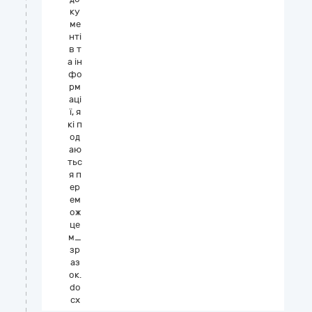
ку
ме
нті
в т
а ін
фо
рм
аці
ї, я
кі п
од
аю
тьс
я п
ер
ем
ож
це
м_
зр
аз
ок.
do
cx