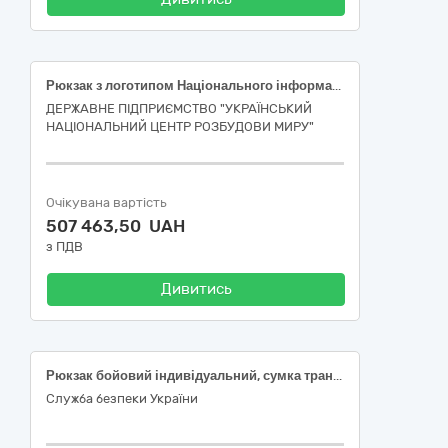
Рюкзак з логотипом Національного інформаційного бюро (для пакування одягу та взуття), для формування пакунків речами для задоволення основних (базових) потреб осіб, які були позбавлені свободи внаслідок збройної агресії російської федерації проти України, після їх звільнення для забезпечення проведення протокольного заходу
ДЕРЖАВНЕ ПІДПРИЄМСТВО "УКРАЇНСЬКИЙ
НАЦІОНАЛЬНИЙ ЦЕНТР РОЗБУДОВИ МИРУ"
Очікувана вартість
507 463,50 UAH
з ПДВ
Дивитись
Рюкзак бойовий індивідуальний, сумка транспортна індивідуальна
Служба безпеки України