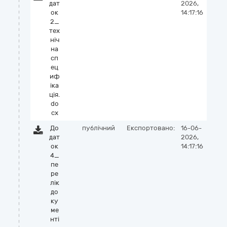
дат
2026,
ок
14:17:16
2_
тех
ніч
на
сп
ец
иф
іка
ція.
do
cx
До
публічний
Експортовано:
16-06-
дат
2026,
ок
14:17:16
4_
пе
ре
лік
до
ку
ме
нті