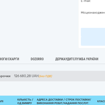
E-mail:
Місцезнаходжен
МОГИ/СКАРГИ
DOZORRO
ДЕРЖАУДИТСЛУЖБА УКРАЇНИ
орочки
126 680,28
UAH
(без ПДВ)
КІЛЬКІСТЬ /
АДРЕСА ДОСТАВКИ /
СТРОК ПОСТАВКИ/
ВЛІ
КЛАСИ
ОД.ВИМІРУ
ВИКОНАННЯ РОБІТ/НАДАННЯ ПОСЛУГ: