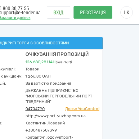
0 800 30 77 55
support@e-tender.ua
ВХІД
РЕЄСТРАЦІЯ
UK
Замовити дзвінок
ВІДКРИТІ ТОРГИ З ОСОБЛИВОСТЯМИ
ОЧІКУВАННЯ ПРОПОЗИЦІЙ
126 680,28
UAH
(без ПДВ)
купівлі:
Товари
к аукціону:
1 266,80 UAH
ій:
За вартістю придбання
ДЕРЖАВНЕ ПІДПРИЄМСТВО
"МОРСЬКИЙ ТОРГОВЕЛЬНИЙ ПОРТ
"ПІВДЕННИЙ"
04704790
Досьє YouControl
http://www.port-yuzhny.com.ua
а:
Костянтин Лозовий
+380487507399
kostiantyn.lozovyi@port-