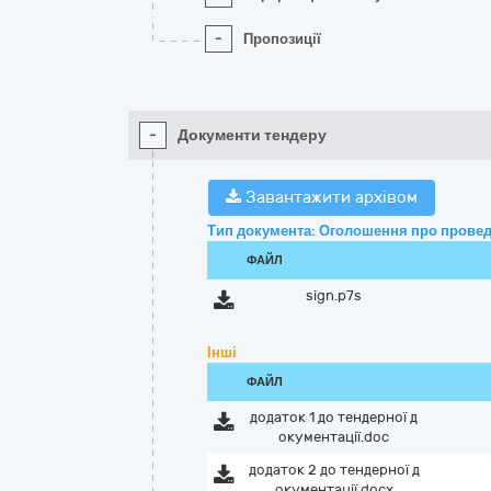
-
Пропозиції
-
Документи тендеру
Завантажити архівом
Тип документа: Оголошення про провед
ФАЙЛ
sign.p7s
Інші
ФАЙЛ
додаток 1 до тендерної д
окументації.doc
додаток 2 до тендерної д
окументації.docx