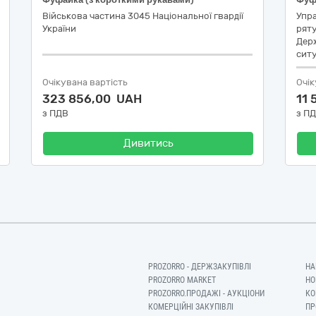
Військова частина 3045 Національної гвардії
Упр
України
ряту
Держ
ситу
Очікувана вартість
Очік
323 856,00 UAH
11
з ПДВ
з П
Дивитись
PROZORRO - ДЕРЖЗАКУПІВЛІ
НА
PROZORRO MARKET
НО
PROZORRO.ПРОДАЖІ - АУКЦІОНИ
КО
КОМЕРЦІЙНІ ЗАКУПІВЛІ
ПР