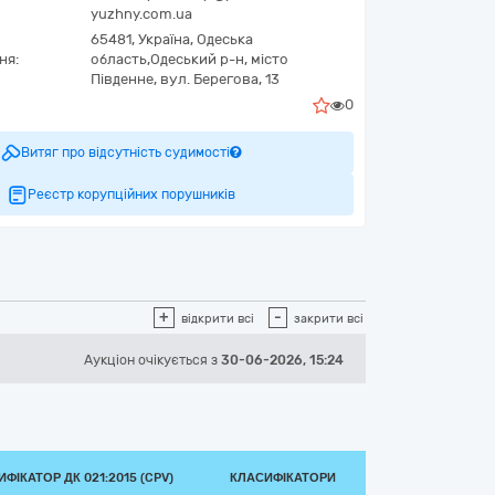
yuzhny.com.ua
65481,
Україна
,
Одеська
ня:
область,
Одеський р-н, місто
Південне,
вул. Берегова, 13
0
Витяг про відсутність судимості
Реєстр корупційних порушників
+
-
відкрити всі
закрити всі
Аукціон
очікується
з
30-06-2026, 15:24
ФІКАТОР ДК 021:2015 (CPV)
КЛАСИФІКАТОРИ