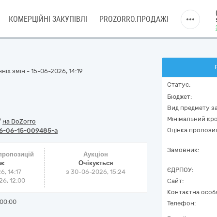
КОМЕРЦІЙНІ ЗАКУПІВЛІ
PROZORRO.ПРОДАЖІ
іх змін - 15-06-2026, 14:19
и
Статус:
Бюджет:
Вид предмету за
Мінімальний кро
/
на DoZorro
Оцінка пропозиц
6-06-15-009485-a
Замовник:
 пропозицій
Аукціон
ає
Очікується
ЄДРПОУ:
6, 14:17
з
30-06-2026, 15:24
6, 12:00
Сайт:
Контактна особ
00:00
Телефон: