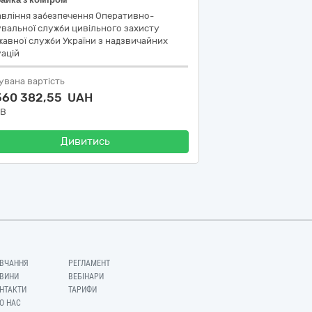
авління забезпечення Оперативно-
вальної служби цивільного захисту
авної служби України з надзвичайних
ацій
увана вартість
 560 382,55 UAH
ДВ
Дивитись
ВЧАННЯ
РЕГЛАМЕНТ
ВИНИ
ВЕБІНАРИ
НТАКТИ
ТАРИФИ
О НАС