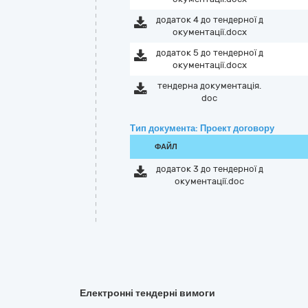
додаток 4 до тендерної д
окументації.docx
додаток 5 до тендерної д
окументації.docx
тендерна документація.
doc
Тип документа: Проект договору
ФАЙЛ
додаток 3 до тендерної д
окументації.doc
Електронні тендерні вимоги