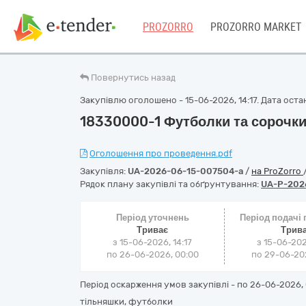
PROZORRO
PROZORRO MARKET
Повернутись назад
Закупівлю оголошено - 15-06-2026, 14:17. Дата останн
18330000-1 Футболки та сорочк
Оголошення про проведення.pdf
Закупівля:
UA-2026-06-15-007504-a
/
на ProZorro
Рядок плану закупівлі та обґрунтування:
UA-P-202
Період уточнень
Період подачі
Триває
Трив
з 15-06-2026, 14:17
з 15-06-202
по 26-06-2026, 00:00
по 29-06-202
Період оскарження умов закупівлі - по
26-06-2026, 
тільняшки, футболки