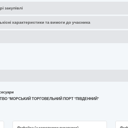
рі закупівлі
кількісні характеристики та вимоги до учасника
ксесуари
МСТВО "МОРСЬКИЙ ТОРГОВЕЛЬНИЙ ПОРТ "ПІВДЕННИЙ"
Фуфайка (з короткими рукавами)
Фуф