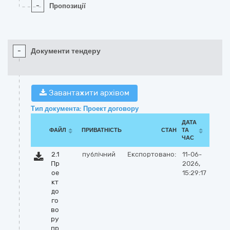
-
Пропозиції
-
Документи тендеру
Завантажити архівом
Тип документа: Проект договору
ДАТА
ФАЙЛ
ПРИВАТНІСТЬ
СТАН
ТА
ЧАС
2.1
публічний
Експортовано:
11-06-
Пр
2026,
ое
15:29:17
кт
до
го
во
ру
пр