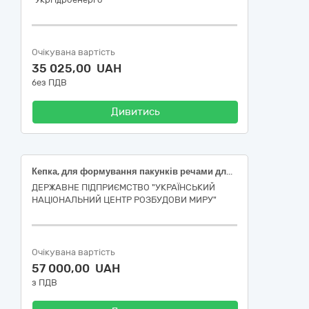
Очікувана вартість
35 025,00 UAH
без ПДВ
Дивитись
Кепка, для формування пакунків речами для задоволення основних (базових) потреб осіб, які були позбавлені свободи внаслідок збройної агресії російської федерації проти України, після їх звільнення для забезпечення проведення протокольного заходу
ДЕРЖАВНЕ ПІДПРИЄМСТВО "УКРАЇНСЬКИЙ
НАЦІОНАЛЬНИЙ ЦЕНТР РОЗБУДОВИ МИРУ"
Очікувана вартість
57 000,00 UAH
з ПДВ