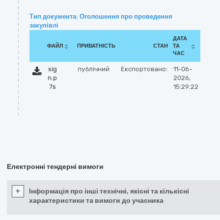
Тип документа: Оголошення про проведення
закупівлі
ДАТА
ФАЙЛ
ПРИВАТНІСТЬ
СТАН
ТА
ЧАС
sig
публічний
Експортовано:
11-06-
n.p
2026,
7s
15:29:22
Електронні тендерні вимоги
+
Інформація про інші технічні, якісні та кількісні
характеристики та вимоги до учасника