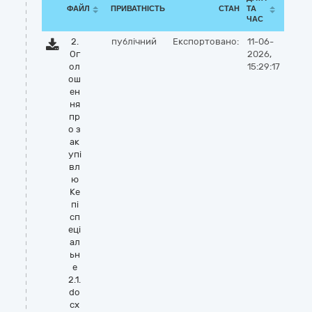
ФАЙЛ
ПРИВАТНІСТЬ
СТАН
ТА
ЧАС
2.
публічний
Експортовано:
11-06-
Ог
2026,
ол
15:29:17
ош
ен
ня
пр
о з
ак
упі
вл
ю
Ке
пі
сп
еці
ал
ьн
е
2.1.
do
cx