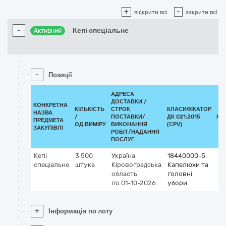
+
-
відкрити всі
закрити всі
-
Кепі спеціальне
Активний
-
Позиції
АДРЕСА
ДОСТАВКИ /
КОНКРЕТНА
КІЛЬКІСТЬ
СТРОК
КЛАСИФІКАТОР
НАЗВА
/
ПОСТАВКИ/
ДК 021:2015
КЛ
ПРЕДМЕТА
ОД.ВИМІРУ
ВИКОНАННЯ
(CPV)
ЗАКУПІВЛІ
РОБІТ/НАДАННЯ
ПОСЛУГ:
Кепі
3 500
Україна
18440000-5
спеціальне
штука
Кіровоградська
Капелюхи та
область
головні
по 01-10-2026
убори
+
Інформація по лоту