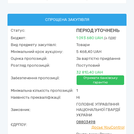
СПРОЩЕНА ЗАКУПІВЛЯ
ПЕРІОД УТОЧНЕНЬ
Статус:
Бюджет:
1 093 680
UAH
(з ПДВ)
Вид предмету закупівлі:
Товари
Мінімальний крок аукціону:
5 468,40 UAH
Оцінка пропозицій:
За вартістю придбання
Розгляд пропозицій:
Поступовий
32 810,40 UAH
Забезпечення пропозиції:
Отримати банківську
гарантію
Мінімальна кількість пропозицій:
1
Наявність прекваліфікації:
Ні
ГОЛОВНЕ УПРАВЛІННЯ
Замовник:
НАЦІОНАЛЬНОЇ ГВАРДІЇ
УКРАЇНИ
08803498
ЄДРПОУ:
Досьє YouControl