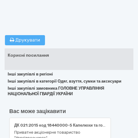
Друкувати
Корисні посилання
Інші закупівлі в регіоні
Інші закупівлі в категорії Одяг, взуття, сумки та аксесуари
Інші закупівлі замовника ГОЛОВНЕ УПРАВЛІННЯ
НАЦІОНАЛЬНОЇ ГВАРДІЇ УКРАЇНИ
Вас може зацікавити
ДК 021:2015 код 18440000-5 Капелюхи та головні убори (Закупівля касок для філії "Середньодніпровська ГЕС" ПрАТ "Укргідроенерго")
Приватне акціонерне товариство
"Укргідроенерго"