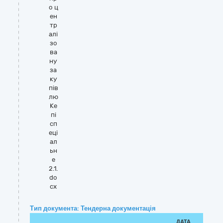
о ц
ен
тр
алі
зо
ва
ну
за
ку
пів
лю
Ке
пі
сп
еці
ал
ьн
е
2.1.
do
cx
Тип документа: Тендерна документація
ДАТА