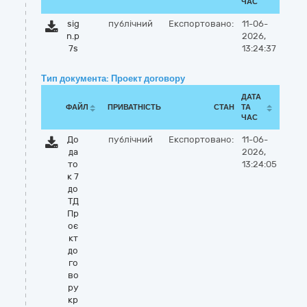
ЧАС
sig
публічний
Експортовано:
11-06-
n.p
2026,
7s
13:24:37
Тип документа: Проект договору
ДАТА
ФАЙЛ
ПРИВАТНІСТЬ
СТАН
ТА
ЧАС
До
публічний
Експортовано:
11-06-
да
2026,
то
13:24:05
к 7
до
ТД
Пр
оє
кт
до
го
во
ру
кр