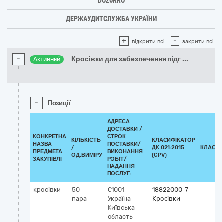
DOZORRO
ДЕРЖАУДИТСЛУЖБА УКРАЇНИ
+
-
відкрити всі
закрити всі
-
Кросівки для забезпечення підг
...
Активний
-
Позиції
АДРЕСА
ДОСТАВКИ /
КОНКРЕТНА
СТРОК
КІЛЬКІСТЬ
КЛАСИФІКАТОР
НАЗВА
ПОСТАВКИ/
/
ДК 021:2015
КЛАСИ
ПРЕДМЕТА
ВИКОНАННЯ
ОД.ВИМІРУ
(CPV)
ЗАКУПІВЛІ
РОБІТ/
НАДАННЯ
ПОСЛУГ:
кросівки
50
01001
18822000-7
пара
Україна
Кросівки
Київська
область