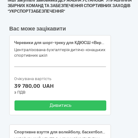
Інші закупівлі замовника ДЕРЖАВНА УСТАНОВА "УПРАВЛІННЯ
ЗБІРНИХ КОМАНД ТА ЗАБЕЗПЕЧЕННЯ СПОРТИВНИХ ЗАХОДІВ
"УКРСПОРТЗАБЕЗПЕЧЕННЯ"
Вас може зацікавити
Черевики для шорт-треку для КДЮСШ «Вершина»
Централізована бухгалтерія дитячо-юнацьких
спортивних шкіл
Очікувана вартість
39 780,00 UAH
з ПДВ
Дивитись
Спортивне взуття для волейболу, баскетболу, спортивного орієнтування, боротьби вільної та грекоримської, настільного тенісу, бадмінтону, легкої атлетики, боулінгу, велосипедного спорту, голболу, паратриатлону, волейболу сидячи та пауерліфтингу (код ДК 021:2015 – 18820000-3 "Спортивне взуття")