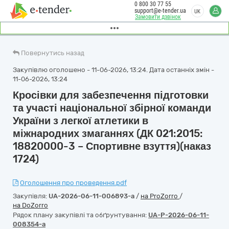
0 800 30 77 55
support@e-tender.ua
UK
Замовити дзвінок
Повернутись назад
Закупівлю оголошено - 11-06-2026, 13:24. Дата останніх змін -
11-06-2026, 13:24
Кросівки для забезпечення підготовки
та участі національної збірної команди
України з легкої атлетики в
міжнародних змаганнях (ДК 021:2015:
18820000-3 – Спортивне взуття)(наказ
1724)
Оголошення про проведення.pdf
Закупівля:
UA-2026-06-11-006893-a
/
на ProZorro
/
на DoZorro
Рядок плану закупівлі та обґрунтування:
UA-P-2026-06-11-
008354-a