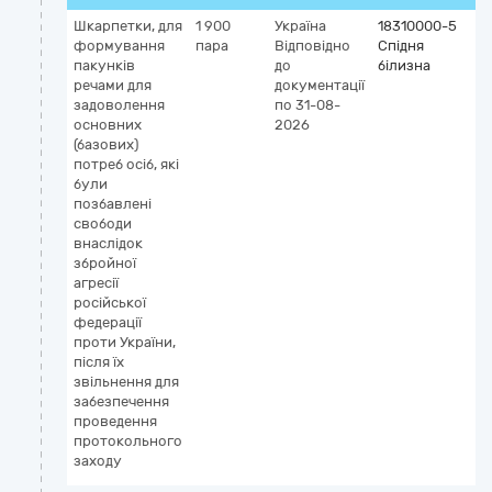
Шкарпетки, для
1 900
Україна
18310000-5
формування
пара
Відповідно
Спідня
пакунків
до
білизна
речами для
документації
задоволення
по 31-08-
основних
2026
(базових)
потреб осіб, які
були
позбавлені
свободи
внаслідок
збройної
агресії
російської
федерації
проти України,
після їх
звільнення для
забезпечення
проведення
протокольного
заходу