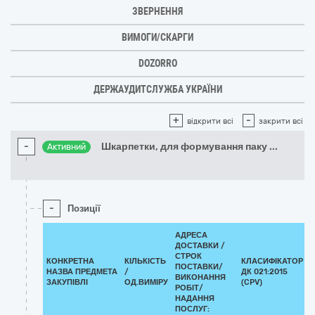
ЗВЕРНЕННЯ
ВИМОГИ/СКАРГИ
DOZORRO
ДЕРЖАУДИТСЛУЖБА УКРАЇНИ
+
-
відкрити всі
закрити всі
-
Шкарпетки, для формування паку
...
Активний
-
Позиції
АДРЕСА
ДОСТАВКИ /
СТРОК
КОНКРЕТНА
КІЛЬКІСТЬ
КЛАСИФІКАТОР
ПОСТАВКИ/
НАЗВА ПРЕДМЕТА
/
ДК 021:2015
ВИКОНАННЯ
ЗАКУПІВЛІ
ОД.ВИМІРУ
(CPV)
РОБІТ/
НАДАННЯ
ПОСЛУГ: