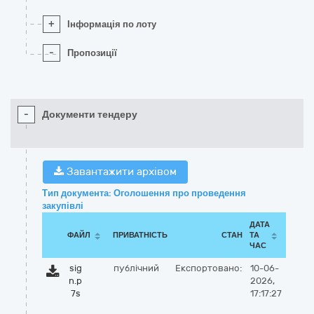
+
Інформація по лоту
-
Пропозиції
-
Документи тендеру
Завантажити архівом
Тип документа: Оголошення про проведення
закупівлі
ДАТА
ФАЙЛ
ПРИВАТНІСТЬ
СТАН
ТА
ЧАС
sig
публічний
Експортовано:
10-06-
n.p
2026,
7s
17:17:27