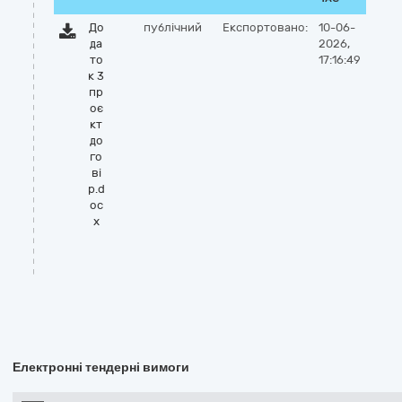
До
публічний
Експортовано:
10-06-
да
2026,
то
17:16:49
к 3
пр
оє
кт
до
го
ві
р.d
oc
x
Електронні тендерні вимоги