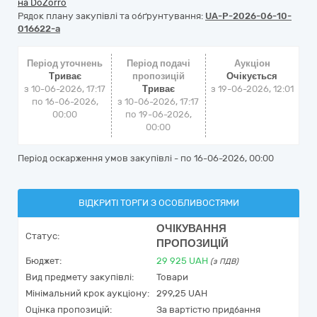
на DoZorro
Рядок плану закупівлі та обґрунтування:
UA-P-2026-06-10-
016622-a
Період уточнень
Період подачі
Аукціон
Триває
пропозицій
Очікується
з 10-06-2026, 17:17
Триває
з
19-06-2026, 12:01
по 16-06-2026,
з 10-06-2026, 17:17
00:00
по 19-06-2026,
00:00
Період оскарження умов закупівлі - по
16-06-2026, 00:00
ВІДКРИТІ ТОРГИ З ОСОБЛИВОСТЯМИ
ОЧІКУВАННЯ
Статус:
ПРОПОЗИЦІЙ
Бюджет:
29 925
UAH
(з ПДВ)
Вид предмету закупівлі:
Товари
Мінімальний крок аукціону:
299,25 UAH
Оцінка пропозицій:
За вартістю придбання