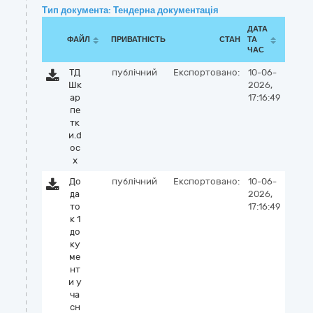
Тип документа: Тендерна документація
ДАТА
ФАЙЛ
ПРИВАТНІСТЬ
СТАН
ТА
ЧАС
ТД
публічний
Експортовано:
10-06-
Шк
2026,
ар
17:16:49
пе
тк
и.d
oc
x
До
публічний
Експортовано:
10-06-
да
2026,
то
17:16:49
к 1
до
ку
ме
нт
и у
ча
сн