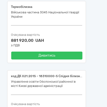
Термобілизна
Військова частина 3045 Національної гвардії
України
Очікувана вартість
881 920,00 UAH
з ПДВ
Дивитись
код ДК 021:2015 – 18310000-5 Спідня білизна (Спідня білизна для дітей-сиріт та дітей, позбавлених батьківського піклування, влаштованих на повне державне утримання в Навчально-реабілітаційному центрі № 21 Оболонського району м. Києва)
Управління освіти Оболонської районної в
місті Києві державної адміністрації
Очікувана вартість