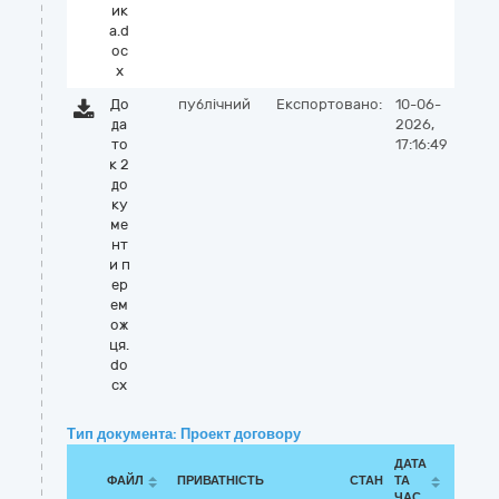
ик
а.d
oc
x
До
публічний
Експортовано:
10-06-
да
2026,
то
17:16:49
к 2
до
ку
ме
нт
и п
ер
ем
ож
ця.
do
cx
Тип документа: Проект договору
ДАТА
ФАЙЛ
ПРИВАТНІСТЬ
СТАН
ТА
ЧАС