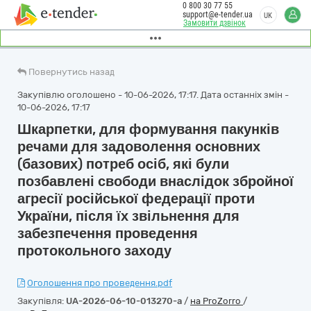
0 800 30 77 55
support@e-tender.ua
UK
Замовити дзвінок
Повернутись назад
Закупівлю оголошено - 10-06-2026, 17:17. Дата останніх змін -
10-06-2026, 17:17
Шкарпетки, для формування пакунків
речами для задоволення основних
(базових) потреб осіб, які були
позбавлені свободи внаслідок збройної
агресії російської федерації проти
України, після їх звільнення для
забезпечення проведення
протокольного заходу
Оголошення про проведення.pdf
Закупівля:
UA-2026-06-10-013270-a
/
на ProZorro
/