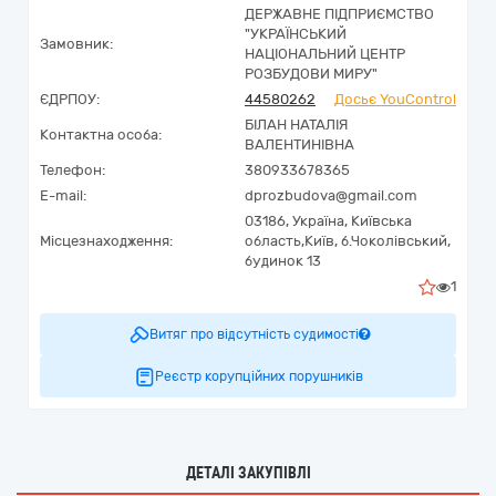
ДЕРЖАВНЕ ПІДПРИЄМСТВО
"УКРАЇНСЬКИЙ
Замовник:
НАЦІОНАЛЬНИЙ ЦЕНТР
РОЗБУДОВИ МИРУ"
ЄДРПОУ:
44580262
Досьє YouControl
БІЛАН НАТАЛІЯ
Контактна особа:
ВАЛЕНТИНІВНА
Телефон:
380933678365
E-mail:
dprozbudova@gmail.com
03186,
Україна
,
Київська
Місцезнаходження:
область,
Київ,
б.Чоколівський,
будинок 13
1
Витяг про відсутність судимості
Реєстр корупційних порушників
ДЕТАЛІ ЗАКУПІВЛІ