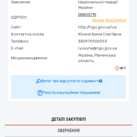
Замовник:
Національної гвардії
України
08803715
ЄДРПОУ:
Досьє YouControl
Сайт:
http://ngu.gov.ua/ua
Контактна особа:
Юсина Ірина Сергіївна
Телефон:
380975906553
E-mail:
i.yusyna@ngu.gov.ua
Україна
,
Рівненська
Місцезнаходження:
область,
0
Витяг про відсутність судимості
Реєстр корупційних порушників
ДЕТАЛІ ЗАКУПІВЛІ
ЗВЕРНЕННЯ