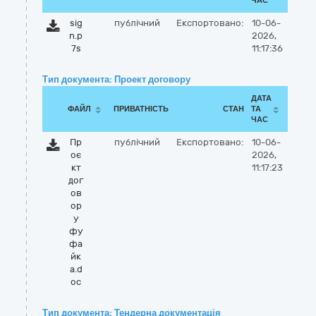
ЧАС
sig
публічний
Експортовано:
10-06-
n.p
2026,
7s
11:17:36
Тип документа: Проект договору
ДАТА
ФАЙЛ
ПРИВАТНІСТЬ
СТАН
ТА
ЧАС
Пр
публічний
Експортовано:
10-06-
оє
2026,
кт
11:17:23
дог
ов
ор
у
фу
фа
йк
а.d
oc
Тип документа: Тендерна документація