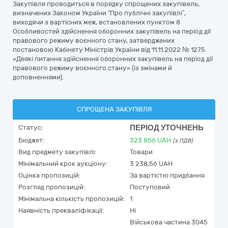
Закупівля проводиться в порядку спрощених закупівель,
визначених Законом України “Про публічні закупівлі”,
виходячи з вартісних меж, встановлених пунктом 8
Особливостей здійснення оборонних закупівель на період дії
правового режиму воєнного стану, затверджених
постановою Кабінету Міністрів України від 11.11.2022 № 1275
«Деякі питання здійснення оборонних закупівель на період дії
правового режиму воєнного стану» (із змінами й
доповненнями).
СПРОЩЕНА ЗАКУПІВЛЯ
ПЕРІОД УТОЧНЕНЬ
Статус:
Бюджет:
323 856
UAH
(з ПДВ)
Вид предмету закупівлі:
Товари
Мінімальний крок аукціону:
3 238,56 UAH
Оцінка пропозицій:
За вартістю придбання
Розгляд пропозицій:
Поступовий
Мінімальна кількість пропозицій:
1
Наявність прекваліфікації:
Ні
Військова частина 3045