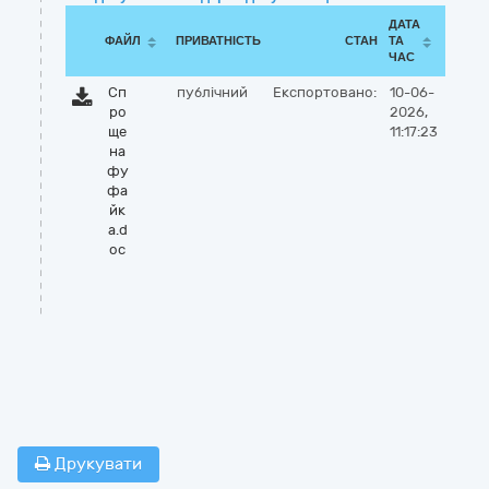
ДАТА
ФАЙЛ
ПРИВАТНІСТЬ
СТАН
ТА
ЧАС
Сп
публічний
Експортовано:
10-06-
ро
2026,
ще
11:17:23
на
фу
фа
йк
а.d
oc
Друкувати