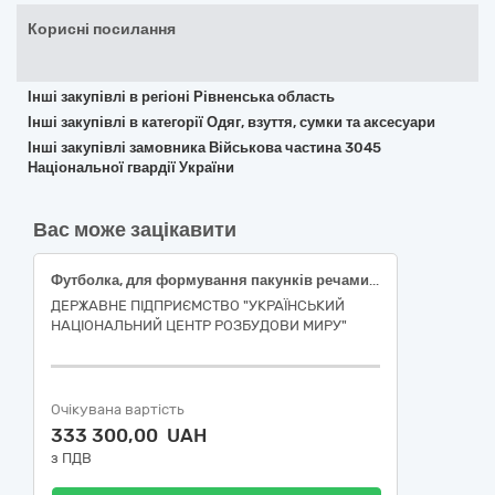
Корисні посилання
Інші закупівлі в регіоні Рівненська область
Інші закупівлі в категорії Одяг, взуття, сумки та аксесуари
Інші закупівлі замовника Військова частина 3045
Національної гвардії України
Вас може зацікавити
Футболка, для формування пакунків речами для задоволення основних (базових) потреб осіб, які були позбавлені свободи внаслідок збройної агресії російської федерації проти України, після їх звільнення для забезпечення проведення протокольного заходу
ДЕРЖАВНЕ ПІДПРИЄМСТВО "УКРАЇНСЬКИЙ
НАЦІОНАЛЬНИЙ ЦЕНТР РОЗБУДОВИ МИРУ"
Очікувана вартість
333 300,00 UAH
з ПДВ