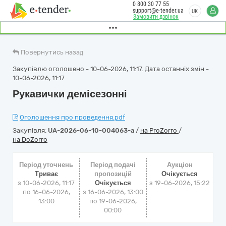
0 800 30 77 55
support@e-tender.ua
UK
Замовити дзвінок
Повернутись назад
Закупівлю оголошено - 10-06-2026, 11:17. Дата останніх змін -
10-06-2026, 11:17
Рукавички демісезонні
Оголошення про проведення.pdf
Закупівля:
UA-2026-06-10-004063-a
/
на ProZorro
/
на DoZorro
Період уточнень
Період подачі
Аукціон
Триває
пропозицій
Очікується
з 10-06-2026, 11:17
Очікується
з
19-06-2026, 15:22
по 16-06-2026,
з 16-06-2026, 13:00
13:00
по 19-06-2026,
00:00