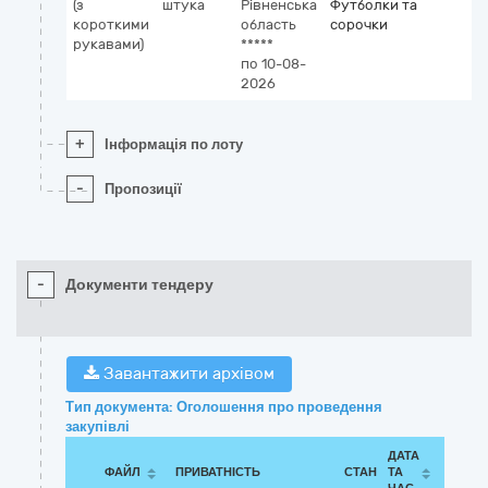
(з
штука
Рівненська
Футболки та
короткими
область
сорочки
рукавами)
*****
по 10-08-
2026
+
Інформація по лоту
-
Пропозиції
-
Документи тендеру
Завантажити архівом
Тип документа: Оголошення про проведення
закупівлі
ДАТА
ФАЙЛ
ПРИВАТНІСТЬ
СТАН
ТА