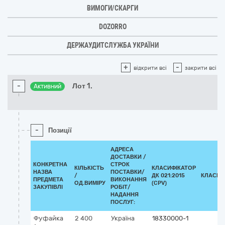
ВИМОГИ/СКАРГИ
DOZORRO
ДЕРЖАУДИТСЛУЖБА УКРАЇНИ
+
-
відкрити всі
закрити всі
-
Лот 1.
Активний
-
Позиції
АДРЕСА
ДОСТАВКИ /
КОНКРЕТНА
СТРОК
КІЛЬКІСТЬ
КЛАСИФІКАТОР
НАЗВА
ПОСТАВКИ/
/
ДК 021:2015
КЛАСИФ
ПРЕДМЕТА
ВИКОНАННЯ
ОД.ВИМІРУ
(CPV)
ЗАКУПІВЛІ
РОБІТ/
НАДАННЯ
ПОСЛУГ:
Фуфайка
2 400
Україна
18330000-1