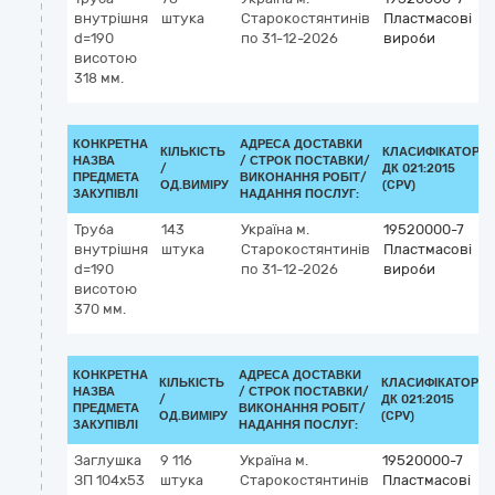
внутрішня
штука
Старокостянтинів
Пластмасові
d=190
по 31-12-2026
вироби
висотою
318 мм.
КОНКРЕТНА
АДРЕСА ДОСТАВКИ
КІЛЬКІСТЬ
КЛАСИФІКАТОР
НАЗВА
/
СТРОК ПОСТАВКИ/
/
ДК 021:2015
ПРЕДМЕТА
ВИКОНАННЯ РОБІТ/
ОД.ВИМІРУ
(CPV)
ЗАКУПІВЛІ
НАДАННЯ ПОСЛУГ:
Труба
143
Україна
м.
19520000-7
внутрішня
штука
Старокостянтинів
Пластмасові
d=190
по 31-12-2026
вироби
висотою
370 мм.
КОНКРЕТНА
АДРЕСА ДОСТАВКИ
КІЛЬКІСТЬ
КЛАСИФІКАТОР
НАЗВА
/
СТРОК ПОСТАВКИ/
/
ДК 021:2015
ПРЕДМЕТА
ВИКОНАННЯ РОБІТ/
ОД.ВИМІРУ
(CPV)
ЗАКУПІВЛІ
НАДАННЯ ПОСЛУГ:
Заглушка
9 116
Україна
м.
19520000-7
ЗП 104х53
штука
Старокостянтинів
Пластмасові