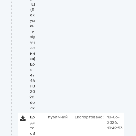
ТД
(Д
ок
ум
ен
ти
від
уч
ас
ни
ка)
До
к_
47
46
ПЗ
20
26.
do
cx
До
публічний
Експортовано:
10-06-
да
2026,
то
10:49:53
к 3