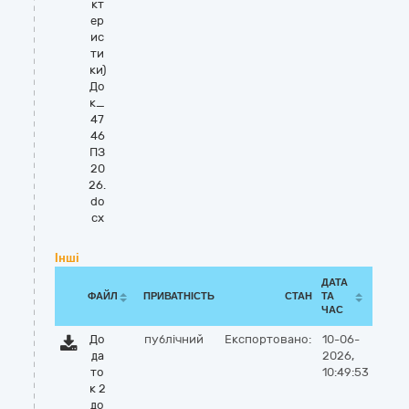
кт
ер
ис
ти
ки)
До
к_
47
46
ПЗ
20
26.
do
cx
Інші
ДАТА
ФАЙЛ
ПРИВАТНІСТЬ
СТАН
ТА
ЧАС
До
публічний
Експортовано:
10-06-
да
2026,
то
10:49:53
к 2
до