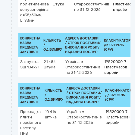
поліетиленова
штука
Старокостянтинів
Пластмасов
конусоподібна
по 31-12-2026
вироби
d=35/30мм,
L=93мм
КОНКРЕТНА
АДРЕСА ДОСТАВКИ
КІЛЬКІСТЬ
КЛАСИФІКАТОР
НАЗВА
/
СТРОК ПОСТАВКИ/
/
ДК 021:2015
ПРЕДМЕТА
ВИКОНАННЯ РОБІТ/
ОД.ВИМІРУ
(CPV)
ЗАКУПІВЛІ
НАДАННЯ ПОСЛУГ:
Заглушка
21 484
Україна
м.
19520000-7
ЗШ 104х71
штука
Старокостянтинів
Пластмасові
по 31-12-2026
вироби
КОНКРЕТНА
АДРЕСА ДОСТАВКИ
КІЛЬКІСТЬ
КЛАСИФІКАТОР
НАЗВА
/
СТРОК ПОСТАВКИ/
/
ДК 021:2015
ПРЕДМЕТА
ВИКОНАННЯ РОБІТ/
ОД.ВИМІРУ
(CPV)
ЗАКУПІВЛІ
НАДАННЯ ПОСЛУГ:
Прокладка
10 416
Україна
м.
19520000-7
плити
штука
Старокостянтинів
Пластмасові
переїзного
по 31-12-2026
вироби
настилу
ПРВ