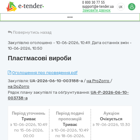
0 800 30 77 55
support@e-tender.ua
UK
Замовити дзвінок
Повернутись назад
Закупівлю оголошено - 10-06-2026, 10:49. Дата останніх змін -
10-06-2026, 10:50
Пластмасові вироби
Оголошення про проведення.pdf
Закупівля:
UA-2026-06-10-003188-a
/
на ProZorro
/
на DoZorro
Рядок плану закупівлі та обґрунтування:
UA-P-2026-06-10-
003738-a
Період уточнень
Період подачі
Аукціон
Триває
пропозицій
Очікується
з 10-06-2026, 10:49
Триває
з
19-06-2026, 13:30
по 15-06-2026,
з 10-06-2026, 10:49
00:00
по 18-06-2026,