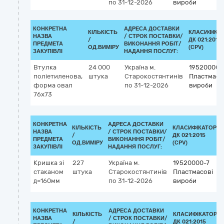
по 31-12-2026
вироби
КОНКРЕТНА
АДРЕСА ДОСТАВКИ
КІЛЬКІСТЬ
КЛАСИФІКА
НАЗВА
/
СТРОК ПОСТАВКИ/
/
ДК 021:2015
ПРЕДМЕТА
ВИКОНАННЯ РОБІТ/
ОД.ВИМІРУ
(CPV)
ЗАКУПІВЛІ
НАДАННЯ ПОСЛУГ:
Втулка
24 000
Україна
м.
19520000-
поліетиленова,
штука
Старокостянтинів
Пластмасо
форма овал
по 31-12-2026
вироби
76х73
КОНКРЕТНА
АДРЕСА ДОСТАВКИ
КІЛЬКІСТЬ
КЛАСИФІКАТОР
НАЗВА
/
СТРОК ПОСТАВКИ/
/
ДК 021:2015
ПРЕДМЕТА
ВИКОНАННЯ РОБІТ/
ОД.ВИМІРУ
(CPV)
ЗАКУПІВЛІ
НАДАННЯ ПОСЛУГ:
Кришка зі
227
Україна
м.
19520000-7
стаканом
штука
Старокостянтинів
Пластмасові
д=160мм
по 31-12-2026
вироби
КОНКРЕТНА
АДРЕСА ДОСТАВКИ
КІЛЬКІСТЬ
КЛАСИФІКАТОР
НАЗВА
/
СТРОК ПОСТАВКИ/
/
ДК 021:2015