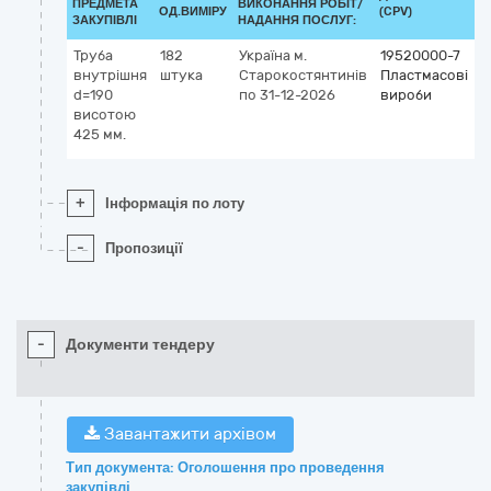
ПРЕДМЕТА
ВИКОНАННЯ РОБІТ/
ОД.ВИМІРУ
(CPV)
ЗАКУПІВЛІ
НАДАННЯ ПОСЛУГ:
Труба
182
Україна
м.
19520000-7
внутрішня
штука
Старокостянтинів
Пластмасові
d=190
по 31-12-2026
вироби
висотою
425 мм.
+
Інформація по лоту
-
Пропозиції
-
Документи тендеру
Завантажити архівом
Тип документа: Оголошення про проведення
закупівлі