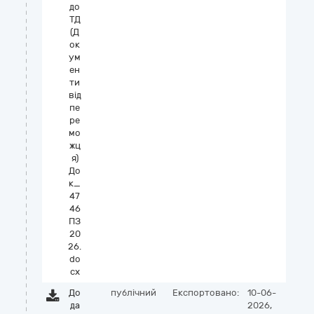
до
ТД
(Д
ок
ум
ен
ти
від
пе
ре
мо
жц
я)
До
к_
47
46
ПЗ
20
26.
do
cx
До
публічний
Експортовано:
10-06-
да
2026,