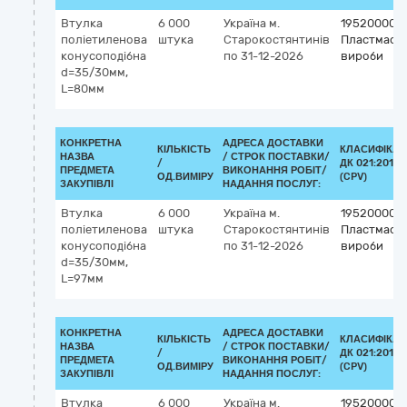
Втулка
6 000
Україна
м.
19520000-7
поліетиленова
штука
Старокостянтинів
Пластмасов
конусоподібна
по 31-12-2026
вироби
d=35/30мм,
L=80мм
КОНКРЕТНА
АДРЕСА ДОСТАВКИ
КІЛЬКІСТЬ
КЛАСИФІКАТ
НАЗВА
/
СТРОК ПОСТАВКИ/
/
ДК 021:2015
ПРЕДМЕТА
ВИКОНАННЯ РОБІТ/
ОД.ВИМІРУ
(CPV)
ЗАКУПІВЛІ
НАДАННЯ ПОСЛУГ:
Втулка
6 000
Україна
м.
19520000-7
поліетиленова
штука
Старокостянтинів
Пластмасов
конусоподібна
по 31-12-2026
вироби
d=35/30мм,
L=97мм
КОНКРЕТНА
АДРЕСА ДОСТАВКИ
КІЛЬКІСТЬ
КЛАСИФІКАТ
НАЗВА
/
СТРОК ПОСТАВКИ/
/
ДК 021:2015
ПРЕДМЕТА
ВИКОНАННЯ РОБІТ/
ОД.ВИМІРУ
(CPV)
ЗАКУПІВЛІ
НАДАННЯ ПОСЛУГ:
Втулка
6 000
Україна
м.
19520000-7