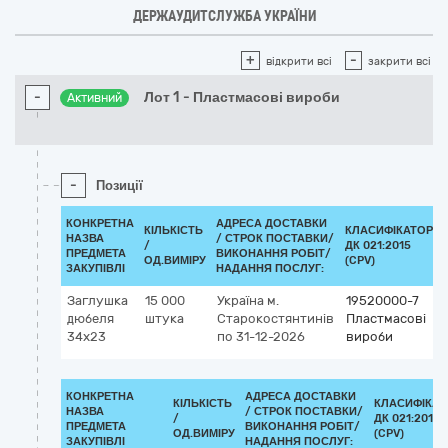
ДЕРЖАУДИТСЛУЖБА УКРАЇНИ
+
-
відкрити всі
закрити всі
-
Лот 1 - Пластмасові вироби
Активний
-
Позиції
КОНКРЕТНА
АДРЕСА ДОСТАВКИ
КІЛЬКІСТЬ
КЛАСИФІКАТОР
НАЗВА
/
СТРОК ПОСТАВКИ/
/
ДК 021:2015
ПРЕДМЕТА
ВИКОНАННЯ РОБІТ/
ОД.ВИМІРУ
(CPV)
ЗАКУПІВЛІ
НАДАННЯ ПОСЛУГ:
Заглушка
15 000
Україна
м.
19520000-7
дюбеля
штука
Старокостянтинів
Пластмасові
34х23
по 31-12-2026
вироби
КОНКРЕТНА
АДРЕСА ДОСТАВКИ
КІЛЬКІСТЬ
КЛАСИФІКАТ
НАЗВА
/
СТРОК ПОСТАВКИ/
/
ДК 021:2015
ПРЕДМЕТА
ВИКОНАННЯ РОБІТ/
ОД.ВИМІРУ
(CPV)
ЗАКУПІВЛІ
НАДАННЯ ПОСЛУГ: