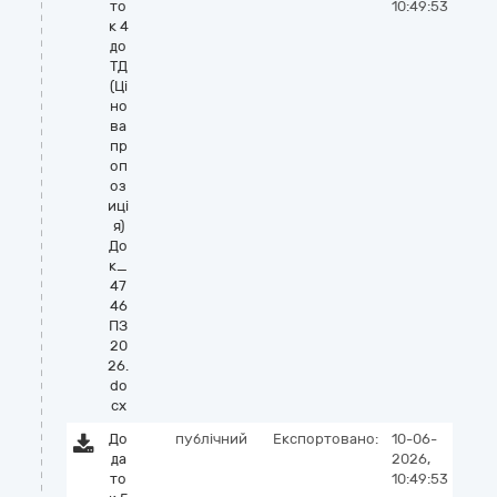
то
10:49:53
к 4
до
ТД
(Ці
но
ва
пр
оп
оз
иці
я)
До
к_
47
46
ПЗ
20
26.
do
cx
До
публічний
Експортовано:
10-06-
да
2026,
то
10:49:53