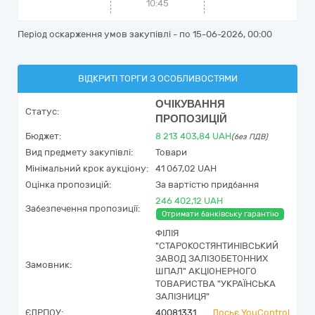
10:45
Період оскарження умов закупівлі - по
15-06-2026, 00:00
ВІДКРИТІ ТОРГИ З ОСОБЛИВОСТЯМИ
ОЧІКУВАННЯ
Статус:
ПРОПОЗИЦІЙ
Бюджет:
8 213 403,84
UAH
(без ПДВ)
Вид предмету закупівлі:
Товари
Мінімальний крок аукціону:
41 067,02 UAH
Оцінка пропозицій:
За вартістю придбання
246 402,12 UAH
Забезпечення пропозиції:
Отримати банківську гарантію
ФІЛІЯ
"СТАРОКОСТЯНТИНІВСЬКИЙ
ЗАВОД ЗАЛІЗОБЕТОННИХ
Замовник:
ШПАЛ" АКЦІОНЕРНОГО
ТОВАРИСТВА "УКРАЇНСЬКА
ЗАЛІЗНИЦЯ"
ЄДРПОУ:
40081331
Досьє YouControl