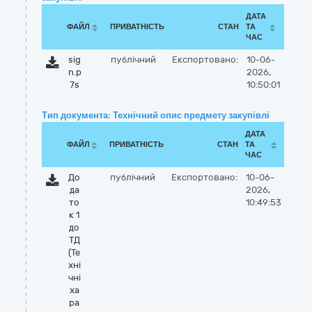
ДАТА
ФАЙЛ
ПРИВАТНІСТЬ
СТАН
ТА
ЧАС
sig
публічний
Експортовано:
10-06-
n.p
2026,
7s
10:50:01
Тип документа: Технічний опис предмету закупівлі
ДАТА
ФАЙЛ
ПРИВАТНІСТЬ
СТАН
ТА
ЧАС
До
публічний
Експортовано:
10-06-
да
2026,
то
10:49:53
к 1
до
ТД
(Те
хні
чні
ха
ра