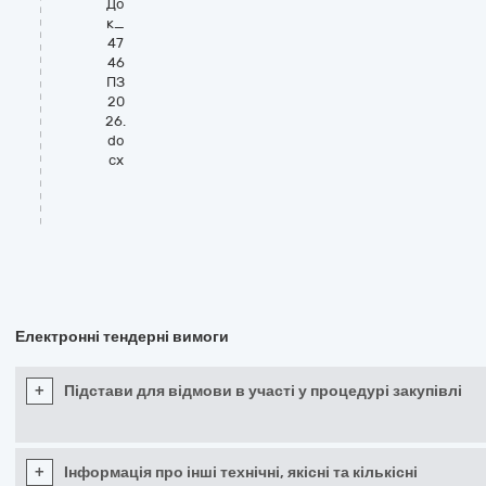
До
к_
47
46
ПЗ
20
26.
do
cx
Електронні тендерні вимоги
+
Підстави для відмови в участі у процедурі закупівлі
+
Інформація про інші технічні, якісні та кількісні