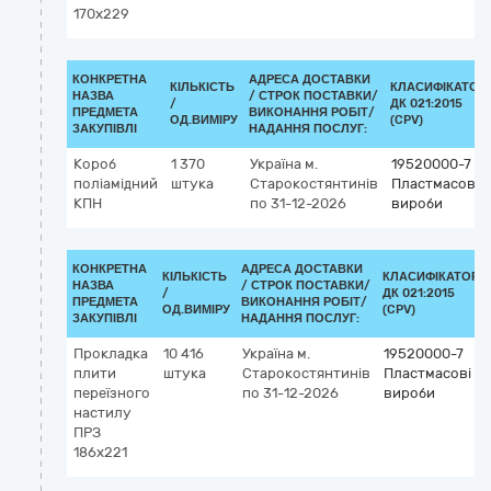
170х229
КОНКРЕТНА
АДРЕСА ДОСТАВКИ
КІЛЬКІСТЬ
КЛАСИФІКАТОР
НАЗВА
/
СТРОК ПОСТАВКИ/
/
ДК 021:2015
ПРЕДМЕТА
ВИКОНАННЯ РОБІТ/
ОД.ВИМІРУ
(CPV)
ЗАКУПІВЛІ
НАДАННЯ ПОСЛУГ:
Короб
1 370
Україна
м.
19520000-7
поліамідний
штука
Старокостянтинів
Пластмасові
КПН
по 31-12-2026
вироби
КОНКРЕТНА
АДРЕСА ДОСТАВКИ
КІЛЬКІСТЬ
КЛАСИФІКАТОР
НАЗВА
/
СТРОК ПОСТАВКИ/
/
ДК 021:2015
ПРЕДМЕТА
ВИКОНАННЯ РОБІТ/
ОД.ВИМІРУ
(CPV)
ЗАКУПІВЛІ
НАДАННЯ ПОСЛУГ:
Прокладка
10 416
Україна
м.
19520000-7
плити
штука
Старокостянтинів
Пластмасові
переїзного
по 31-12-2026
вироби
настилу
ПРЗ
186х221