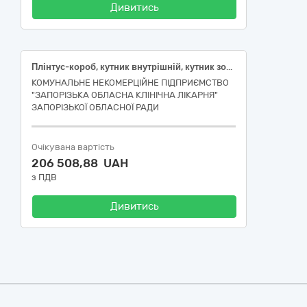
Дивитись
Плінтус-короб, кутник внутрішній, кутник зовнішній, заглушки, з’єднання до плінтусу, відро пластикове, органайзер пластиковий, гачки на вакуумних присосках.
КОМУНАЛЬНЕ НЕКОМЕРЦІЙНЕ ПІДПРИЄМСТВО
"ЗАПОРІЗЬКА ОБЛАСНА КЛІНІЧНА ЛІКАРНЯ"
ЗАПОРІЗЬКОЇ ОБЛАСНОЇ РАДИ
Очікувана вартість
206 508,88 UAH
з ПДВ
Дивитись