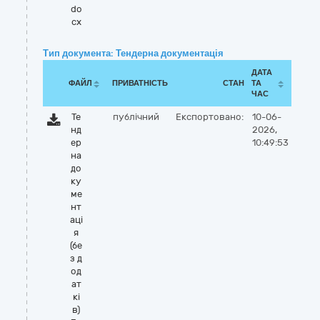
do
cx
Тип документа: Тендерна документація
ДАТА
ФАЙЛ
ПРИВАТНІСТЬ
СТАН
ТА
ЧАС
Те
публічний
Експортовано:
10-06-
нд
2026,
ер
10:49:53
на
до
ку
ме
нт
аці
я
(бе
з д
од
ат
кі
в)