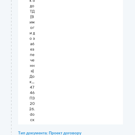
к 5
до
ТД
(В
им
ог
и д
о з
аб
ез
пе
че
нн
я)
До
к_
47
46
ПЗ
20
26.
do
cx
Тип документа: Проект договору